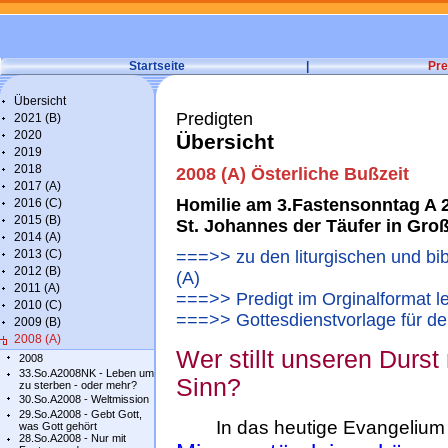
Startseite
|
Pre
Übersicht
Predigten
2021 (B)
2020
Übersicht
2019
2018
2008 (A) Österliche Bußzeit
2017 (A)
Homilie am 3.Fastensonntag A 20
2016 (C)
2015 (B)
St. Johannes der Täufer in Gr
2014 (A)
2013 (C)
===>> zu den liturgischen und bi
2012 (B)
(A)
2011 (A)
===>> Predigt im Orginalformat l
2010 (C)
===>> Gottesdienstvorlage für d
2009 (B)
2008 (A)
Wer stillt unseren Durs
2008
33.So.A2008NK - Leben um
Sinn?
zu sterben - oder mehr?
30.So.A2008 - Weltmission
29.So.A2008 - Gebt Gott,
In das heutige Evangelium h
was Gott gehört
28.So.A2008 - Nur mit