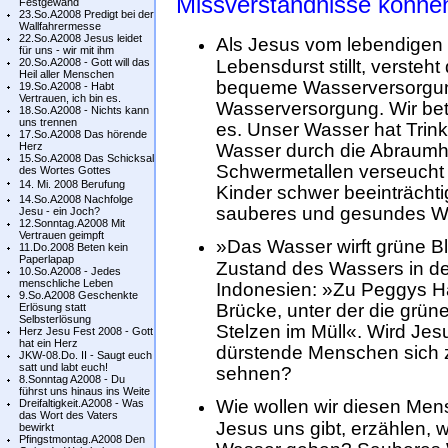
Missverständnisse können
Festgewand
23.So.A2008 Predigt bei der
Wallfahrermesse
22.So.A2008 Jesus leidet
Als Jesus vom lebendigen 
für uns - wir mit ihm
20.So.A2008 - Gott will das
Lebensdurst stillt, versteht
Heil aller Menschen
bequeme Wasserversorgun
19.So.A2008 - Habt
Vertrauen, ich bin es.
Wasserversorgung. Wir bet
18.So.A2008 - Nichts kann
uns trennen
es. Unser Wasser hat Trinkq
17.So.A2008 Das hörende
Herz
Wasser durch die Abraumh
15.So.A2008 Das Schicksal
Schwermetallen verseucht i
des Wortes Gottes
14. Mi. 2008 Berufung
Kinder schwer beeinträchti
14.So.A2008 Nachfolge
sauberes und gesundes Was
Jesu - ein Joch?
12.Sonntag.A2008 Mit
Vertrauen geimpft
»Das Wasser wirft grüne B
11.Do.2008 Beten kein
Paperlapap
Zustand des Wassers in den
10.So.A2008 - Jedes
menschliche Leben
Indonesien: »Zu Peggys Ha
9.So.A2008 Geschenkte
Brücke, unter der die grün
Erlösung statt
Selbsterlösung
Stelzen im Müll«. Wird Jes
Herz Jesu Fest 2008 - Gott
hat ein Herz
dürstende Menschen sich 
JKW-08.Do. II - Saugt euch
satt und labt euch!
sehnen?
8.Sonntag A2008 - Du
führst uns hinaus ins Weite
Wie wollen wir diesen Me
Dreifaltigkeit.A2008 - Was
das Wort des Vaters
Jesus uns gibt, erzählen, 
bewirkt
Pfingstmontag.A2008 Den