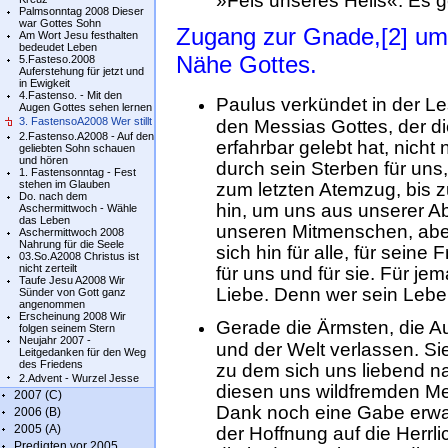
»Fels unseres Heils«. Es 
Palmsonntag 2008 Dieser
war Gottes Sohn
Zugang zur Gnade,[2] um 
Am Wort Jesu festhalten
bedeudet Leben
Nähe Gottes.
5.Fasteso.2008
Auferstehung für jetzt und
in Ewigkeit
4.Fastenso. - Mit den
Paulus verkündet in der L
Augen Gottes sehen lernen
3. FastensoA2008 Wer stillt
den Messias Gottes, der d
2.Fastenso.A2008 - Auf den
erfahrbar gelebt hat, nich
geliebten Sohn schauen
und hören
durch sein Sterben für uns, 
1. Fastensonntag - Fest
stehen im Glauben
zum letzten Atemzug, bis 
Do. nach dem
hin, um uns aus unserer A
Aschermittwoch - Wähle
das Leben
unseren Mitmenschen, aber 
Aschermittwoch 2008
Nahrung für die Seele
sich hin für alle, für seine 
03.So.A2008 Christus ist
nicht zerteilt
für uns und für sie. Für je
Taufe Jesu A2008 Wir
Liebe. Denn wer sein Leben 
Sünder von Gott ganz
angenommen
Erscheinung 2008 Wir
Gerade die Ärmsten, die Au
folgen seinem Stern
Neujahr 2007 -
und der Welt verlassen. S
Leitgedanken für den Weg
des Friedens
zu dem sich uns liebend na
2.Advent - Wurzel Jesse
diesen uns wildfremden M
2007 (C)
Dank noch eine Gabe erwart
2006 (B)
2005 (A)
der Hoffnung auf die Herrlic
Predigten vor 2005