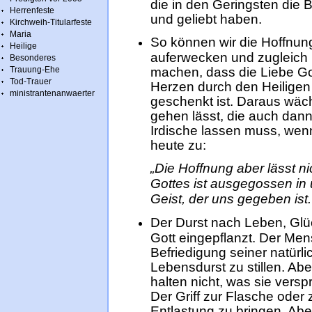
die in den Geringsten die
Herrenfeste
und geliebt haben.
Kirchweih-Titularfeste
Maria
So können wir die Hoffnun
Heilige
auferwecken und zugleich i
Besonderes
Trauung-Ehe
machen, dass die Liebe Go
Tod-Trauer
Herzen durch den Heiligen 
ministrantenanwaerter
geschenkt ist. Daraus wäch
gehen lässt, die auch dann
Irdische lassen muss, wenn
heute zu:
„Die Hoffnung aber lässt n
Gottes ist ausgegossen in
Geist, der uns gegeben ist.
Der Durst nach Leben, Glü
Gott eingepflanzt. Der Me
Befriedigung seiner natür
Lebensdurst zu stillen. A
halten nicht, was sie vers
Der Griff zur Flasche oder z
Entlastung zu bringen. A