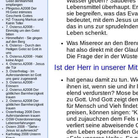
Wasser geben? Sauberes Wa
Geist derWahrheit
empfangen
Lebensmittel überhaupt. E
Pfingstso.A2008 Der
Hl.Geist intimstes
sie begreifen, was das E
Geschenk Gottes
bedeutet, mit dem Jesus un
HZ-Trauung Markus und
Katrin Teller
das in uns zur sprudelnde
7. Osterso.A2008 -
Einmütig um den Geist
Leben schenkt.
bitten
Himmelfahrt - Sie gingen
auf den Berg
Was Misereor an den Brenn
6. Osterso - Durch den
hat also direkt mit der Gl
Heiligen Geist ist Gott in
uns
Die Frage der in der Wüste
5. Osterso.A2008 - Habt
keine Angst
4. Osterso.A2008 - Jesus
Ist der Herr in unserer Mi
die Tür
3. Osterfreitag - Im
Auferstandenen ist Gott
hat genau damit zu tun. Wi
uns ganz zugewandt
3. Osterso.A2008 -
ihnen ist, wenn sie und ihr
Erinnern
2. Osterso.A2008 Der
elend verdursten? Mose beg
göttlichen Barmherzigkeit
trauen
zu Gott. Und Gott zeigt d
2. Osterso.A2008 Der
göttlichen Barmherzigkeit
für Mensch und Vieh findet.
trauen
preisen, können singen: “K
Osterfreitag 2008 Dem
Auferstandenen trauen
und zujauchzen dem Fels u
OSW-Osterdonnerstag
Lebenserfahrungen
verliert seine abweisende 
Ostern 2008 - "Siehe -
Jesus ist auferweckt"
den Leben spendenden G
Karfreitag 2008 Unterm
Kreuz