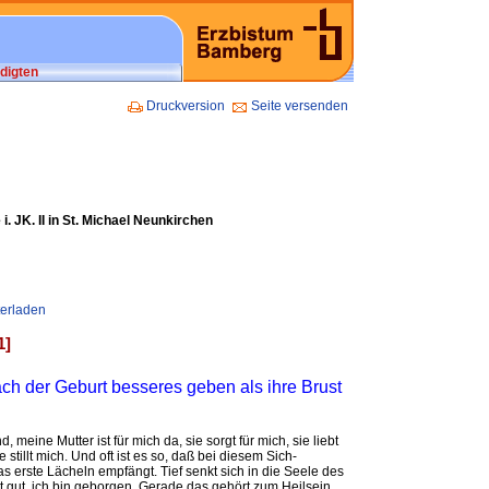
digten
Druckversion
Seite versenden
i. JK. II in St. Michael Neunkirchen
terladen
1]
ch der Geburt besseres geben als ihre Brust
, meine Mutter ist für mich da, sie sorgt für mich, sie liebt
 stillt mich. Und oft ist es so, daß bei diesem Sich-
s erste Lächeln empfängt. Tief senkt sich in die Seele des
t gut, ich bin geborgen. Gerade das gehört zum Heilsein