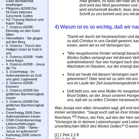
Altar gestellt, so dass der Altar al
Geist derWahrheit
empfangen
dort wird das Wort genommen und 
Pfingstso.A2008 Der
wird zeichenhaft deutlich, dass J
Hl.Geist intimstes
Schrift zu uns kommt und uns mit 
Geschenk Gottes
HZ-Trauung Markus und
Katrin Teller
4) Warum ist es so wichtig, daß wir n
7. Osterso.A2008 -
Einmütig um den Geist
bitten
"Damit wir durch sie heranwachsen und das
Himmelfahrt - Sie gingen
so daß Christus in uns Gestalt gewinnt, k
auf den Berg
essen, wenn wir es mit Verlangen tun.
6. Osterso - Durch den
Heiligen Geist ist Gott in
uns
"Wie neugeborene Kinder verlangt danach!"
5. Osterso.A2008 - Habt
Wortes Gottes verlangt wer mit diesem Ver
keine Angst
aufnahmebereit. Nur wer hungert nach dies
4. Osterso.A2008 - Jesus
Wachstum im Glauben, nur der erlangt das H
die Tür
3. Osterfreitag - Im
Sind wir heute mit diesem Verlangen nach 
Auferstandenen ist Gott
gekommen? Oder sind wir zu sehr mit uns se
uns ganz zugewandt
3. Osterso.A2008 -
uns im Laufe der Zeit zusammengestrickt
Erinnern
2. Osterso.A2008 Der
Gott liebt uns, wie eine Mutter ihr neugeb
göttlichen Barmherzigkeit
Brust Gottes, an der Jesus unseren Hunger
trauen
uns, daß wir zu reifen Christen heranwach
2. Osterso.A2008 Der
göttlichen Barmherzigkeit
Was Jesaja vom alten Jerusalem sagt, gilt erst re
trauen
immer verstanden. "
Saugt euch satt an ihrer tröst
Osterfreitag 2008 Dem
Auferstandenen trauen
[3]
Reichtum."
Petrus, der Fels, auf den der Herr se
OSW-Osterdonnerstag
"Verlangst du in deinem Lebenshunger und Lebens
Lebenserfahrungen
unverfälschten Milch des Wortes Gottes?"
O wenn 
Ostern 2008 - "Siehe -
Jesus ist auferweckt"
[1] 1 Petr 2,2 ff.
Karfreitag 2008 Unterm
Kreuz