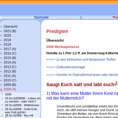
Startseite
|
Pre
Übersicht
Predigten
2021 (B)
2020
2019
Übersicht
2018
2008 Werktagsmesse
2017 (A)
Homilie zu 1 Petr 2,2 ff. am Donnerstag 8.Woche 
2016 (C)
2015 (B)
===>> zu den biblischen und liturgischen Texten
2014 (A)
2013 (C)
===>> Gottesdienstvorlage
2012 (B)
===>> Homilie im Orginalformat lesen oder herun
2011 (A)
2010 (C)
[
Saugt Euch satt und labt euch!
2009 (B)
2008 (A)
1) Was kann eine Mutter ihrem Kind na
2008
mit der Muttermilch?
33.So.A2008NK - Leben um
zu sterben - oder mehr?
30.So.A2008 - Weltmission
Unverfälscht und unmittelbar erlebt das Kind
29.So.A2008 - Gebt Gott,
mich, sie stillt meinen Hunger und Durst, sie
was Gott gehört
Schenken der Mutter, sie von ihrem Kind da
28.So.A2008 - Nur mit
Kindes die Gewissheit ein: Mein leben geh