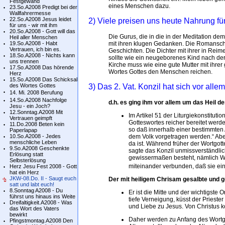
Festgewand
eines Menschen dazu.
23.So.A2008 Predigt bei der
Wallfahrermesse
22.So.A2008 Jesus leidet
2) Viele preisen uns heute Nahrung fü
für uns - wir mit ihm
20.So.A2008 - Gott will das
Die Gurus, die in die in der Meditation d
Heil aller Menschen
19.So.A2008 - Habt
mit ihren klugen Gedanken. Die Romanschri
Vertrauen, ich bin es.
Geschichten. Die Dichter mit ihrer in Reim
18.So.A2008 - Nichts kann
sollte wie ein neugeborenes Kind nach der
uns trennen
Kirche muss wie eine gute Mutter mit ihre
17.So.A2008 Das hörende
Wortes Gottes den Menschen reichen.
Herz
15.So.A2008 Das Schicksal
des Wortes Gottes
3) Das 2. Vat. Konzil hat sich vor alle
14. Mi. 2008 Berufung
14.So.A2008 Nachfolge
d.h. es ging ihm vor allem um das Heil
Jesu - ein Joch?
12.Sonntag.A2008 Mit
Im Artikel 51 der Liturgiekonstituti
Vertrauen geimpft
Gotteswortes reicher bereitet werd
11.Do.2008 Beten kein
so daß innerhalb einer bestimmten A
Paperlapap
10.So.A2008 - Jedes
dem Volk vorgetragen werden.“ Abe
menschliche Leben
da ist. Während früher der Wortgott
9.So.A2008 Geschenkte
sagte das Konzil unmissverständlic
Erlösung statt
gewissermaßen besteht, nämlich Wor
Selbsterlösung
miteinander verbunden, daß sie ei
Herz Jesu Fest 2008 - Gott
hat ein Herz
JKW-08.Do. II - Saugt euch
Der mit heiligem Chrisam gesalbte und ge
satt und labt euch!
8.Sonntag A2008 - Du
Er ist die Mitte und der wichtigste 
führst uns hinaus ins Weite
tiefe Verneigung, küsst der Priest
Dreifaltigkeit.A2008 - Was
und Liebe zu Jesus. Von Christus k
das Wort des Vaters
bewirkt
Daher werden zu Anfang des Wortg
Pfingstmontag.A2008 Den