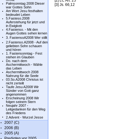
[2] LC Art. 25
Palmsonntag 2008 Dieser
[3] Js. 66,12
war Gottes Sohn
Am Wort Jesu festhalten
bedeudet Leben
5.Fasteso.2008
Auferstehung für jetzt und
in Ewigkeit
4.Fastenso. - Mit den
Augen Gottes sehen lernen
3. FastensoA2008 Wer stillt
2.Fastenso.A2008 - Auf den
geliebten Sohn schauen
und hören
1. Fastensonntag - Fest
stehen im Glauben
Do. nach dem
Aschermittwoch - Wähle
das Leben
Aschermittwoch 2008
Nahrung für die Seele
03.So.A2008 Christus ist
nicht zerteilt
Taufe Jesu A2008 Wir
Sünder von Gott ganz
angenommen
Erscheinung 2008 Wir
folgen seinem Stern
Neujahr 2007 -
Leitgedanken für den Weg
des Friedens
2.Advent - Wurzel Jesse
2007 (C)
2006 (B)
2005 (A)
Predigten vor 2005