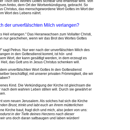
s der Tisch des Wortes Gottes sichtbar und erfahrbar wird. Von
zum Ambo, dem Ort der Wortverkündigung, gebracht. So
esus Christus, das menschgewordene Wort Gottes im Wort der
dem Wort des Lebens nährt.
ach der unverfälschten Milch verlangen?
 Heil erlangen." Das Heranwachsen zum Vollalter Christi,
ann nur geschehen, wenn wir das Brot des Wortes Gottes
 sagt Petrus. Nur wer nach der unverfälschten Milch des
langen in den Gottesdienst kommt, ist hör- und
em Wort, der kann gesättigt werden, in dem erzeugt es
eil, das Gott uns in Jesus Christus schenken will.
dem unverfälschten Wort Gottes In den Gottesdienst
lber beschäftigt, mit unserer privaten Frömmigkeit, die wir
 haben?
orenes Kind. Die Verkündigung der Kirche ist gleichsam die
 nach dem wahren Leben stillen will. Durch sie gewährt er
sen.
cht vom neuen Jerusalem. Als solches hat sich die Kirche
enden Brust, trinkt und labt euch an ihrem mütterlichen
ine Kirche baut, fragt dich und mich, also jeden von uns:
durst in der Tiefe deines Herzens nach dieser
wir uns doch daran sattsaugen und laben würden!