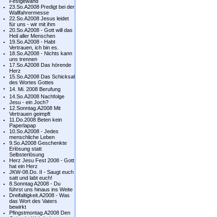
Festgewand
23.So.A2008 Predigt bei der
Wallfahrermesse
22.So.A2008 Jesus leidet
für uns - wir mit ihm
20.So.A2008 - Gott will das
Heil aller Menschen
19.So.A2008 - Habt
Vertrauen, ich bin es.
18.So.A2008 - Nichts kann
uns trennen
17.So.A2008 Das hörende
Herz
15.So.A2008 Das Schicksal
des Wortes Gottes
14. Mi. 2008 Berufung
14.So.A2008 Nachfolge
Jesu - ein Joch?
12.Sonntag.A2008 Mit
Vertrauen geimpft
11.Do.2008 Beten kein
Paperlapap
10.So.A2008 - Jedes
menschliche Leben
9.So.A2008 Geschenkte
Erlösung statt
Selbsterlösung
Herz Jesu Fest 2008 - Gott
hat ein Herz
JKW-08.Do. II - Saugt euch
satt und labt euch!
8.Sonntag A2008 - Du
führst uns hinaus ins Weite
Dreifaltigkeit.A2008 - Was
das Wort des Vaters
bewirkt
Pfingstmontag.A2008 Den