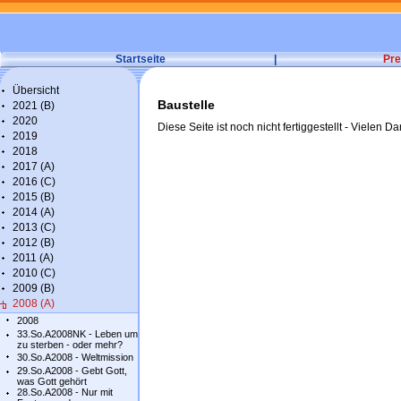
Startseite
|
Pre
Übersicht
Baustelle
2021 (B)
2020
Diese Seite ist noch nicht fertiggestellt - Vielen Da
2019
2018
2017 (A)
2016 (C)
2015 (B)
2014 (A)
2013 (C)
2012 (B)
2011 (A)
2010 (C)
2009 (B)
2008 (A)
2008
33.So.A2008NK - Leben um
zu sterben - oder mehr?
30.So.A2008 - Weltmission
29.So.A2008 - Gebt Gott,
was Gott gehört
28.So.A2008 - Nur mit