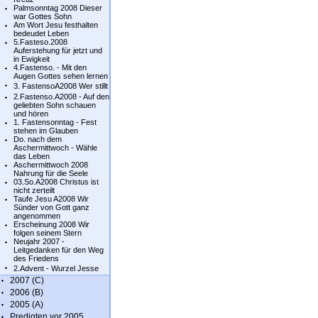
Palmsonntag 2008 Dieser
war Gottes Sohn
Am Wort Jesu festhalten
bedeudet Leben
5.Fasteso.2008
Auferstehung für jetzt und
in Ewigkeit
4.Fastenso. - Mit den
Augen Gottes sehen lernen
3. FastensoA2008 Wer stillt
2.Fastenso.A2008 - Auf den
geliebten Sohn schauen
und hören
1. Fastensonntag - Fest
stehen im Glauben
Do. nach dem
Aschermittwoch - Wähle
das Leben
Aschermittwoch 2008
Nahrung für die Seele
03.So.A2008 Christus ist
nicht zerteilt
Taufe Jesu A2008 Wir
Sünder von Gott ganz
angenommen
Erscheinung 2008 Wir
folgen seinem Stern
Neujahr 2007 -
Leitgedanken für den Weg
des Friedens
2.Advent - Wurzel Jesse
2007 (C)
2006 (B)
2005 (A)
Predigten vor 2005