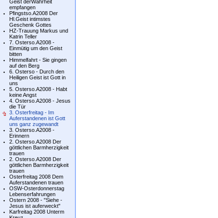
Geist derWahrheit
empfangen
Pfingstso.A2008 Der
Hl.Geist intimstes
Geschenk Gottes
HZ-Trauung Markus und
Katrin Teller
7. Osterso.A2008 -
Einmütig um den Geist
bitten
Himmelfahrt - Sie gingen
auf den Berg
6. Osterso - Durch den
Heiligen Geist ist Gott in
uns
5. Osterso.A2008 - Habt
keine Angst
4. Osterso.A2008 - Jesus
die Tür
3. Osterfreitag - Im
Auferstandenen ist Gott
uns ganz zugewandt
3. Osterso.A2008 -
Erinnern
2. Osterso.A2008 Der
göttlichen Barmherzigkeit
trauen
2. Osterso.A2008 Der
göttlichen Barmherzigkeit
trauen
Osterfreitag 2008 Dem
Auferstandenen trauen
OSW-Osterdonnerstag
Lebenserfahrungen
Ostern 2008 - "Siehe -
Jesus ist auferweckt"
Karfreitag 2008 Unterm
Kreuz