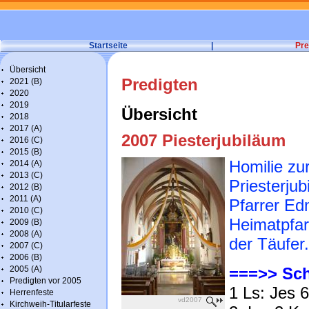
Startseite
|
Pre
Übersicht
Predigten
2021 (B)
2020
2019
Übersicht
2018
2017 (A)
2007 Piesterjubiläum
2016 (C)
2015 (B)
Homilie zu
2014 (A)
2013 (C)
Priesterju
2012 (B)
2011 (A)
Pfarrer Ed
2010 (C)
Heimatpfar
2009 (B)
2008 (A)
der Täufer.
2007 (C)
2006 (B)
2005 (A)
===>> Schr
Predigten vor 2005
1 Ls: Jes 
Herrenfeste
vd2007
Kirchweih-Titularfeste