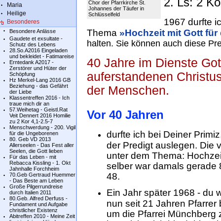
2. Ls: 2 K
Chor der Pfarrkirche St.
Maria
Johannes der Täufer in
Heilige
Schlüsselfeld
1967 durfte i
Besonderes
Thema
»Hochzeit mit Gott fü
Besondere Anlässe
Gaudete et exsultate -
halten. Sie können auch diese Pr
Schutz des Lebens
28.So.A2016 Eingeladen
und bekleidet - Fatimareise
40 Jahre im Dienste Got
Erntedank A2017 -
Zerstörer und Hüter der
auferstandenen Christus
Schöpfung
Hz Merkel-Lang 2016 GB
Beziehung - das Gefährt
der Menschen.
der Liebe
Klassentreffen 2016 - Ich
traue mich dir an
57.Weihetag - Geistl.Rat
Vor 40 Jahren
Veit Dennert 2016 Homilie
zu 2 Kor 4,1-2.5-7
Menschwerdung - 200. Vigil
durfte ich bei Deiner Primi
für die Ungeborenen
80. Geb VD 2013
der Predigt auslegen. Die 
Allerseelen - Das Fest aller
Seelen, die Gott lieben
unter dem Thema: Hochzeit
Für das Leben - mit
Rebacca Kissling - 1. Okt
selber war damals gerade 8
Jahnhalle Forchheim
48.
70.Geb Gertraud Huemmer
- Das Beste am Leben
Große Pilgerrundreise
Ein Jahr später 1968 - du 
durch Italien 2011
80.Geb. Alfred Derfuss -
nun seit 21 Jahren Pfarrer 
Fundament und Aufgabe
christlicher Existenz
um die Pfarrei Münchberg
Abitreffen 2010 - Meine Zeit