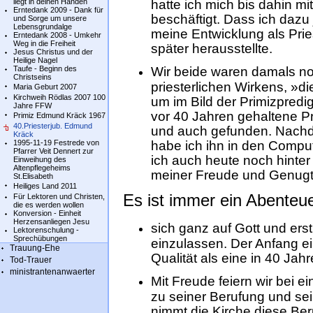
liegt in deinen Händen
hatte ich mich bis dahin m
Erntedank 2009 - Dank für
beschäftigt. Dass ich dazu 
und Sorge um unsere
Lebensgrundalge
meine Entwicklung als Prie
Erntedank 2008 - Umkehr
Weg in die Freiheit
später herausstellte.
Jesus Christus und der
Heilige Nagel
Taufe - Beginn des
Wir beide waren damals n
Christseins
priesterlichen Wirkens, »d
Maria Geburt 2007
Kirchweih Rödlas 2007 100
um im Bild der Primizpredig
Jahre FFW
vor 40 Jahren gehaltene P
Primiz Edmund Kräck 1967
40.Priesterjub. Edmund
und auch gefunden. Nachde
Kräck
1995-11-19 Festrede von
habe ich ihn in den Compu
Pfarrer Veit Dennert zur
ich auch heute noch hinte
Einweihung des
Altenpflegeheims
meiner Freude und Genugt
St.Elisabeth
Heiliges Land 2011
Es ist immer ein Abenteu
Für Lektoren und Christen,
die es werden wollen
Konversion - Einheit
Herzensanliegen Jesu
sich ganz auf Gott und ers
Lektorenschulung -
Sprechübungen
einzulassen. Der Anfang e
Trauung-Ehe
Qualität als eine in 40 Jahr
Tod-Trauer
ministrantenanwaerter
Mit Freude feiern wir bei e
zu seiner Berufung und se
nimmt die Kirche diese Ber