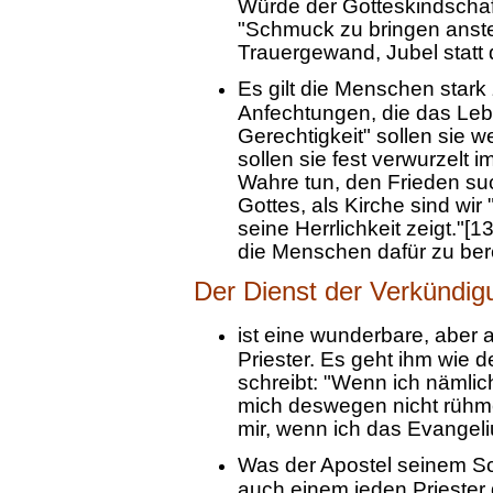
Würde der Gotteskindschaf
"Schmuck zu bringen anste
Trauergewand, Jubel statt 
Es gilt die Menschen star
Anfechtungen, die das Lebe
Gerechtigkeit" sollen sie w
sollen sie fest verwurzelt 
Wahre tun, den Frieden su
Gottes, als Kirche sind wir
seine Herrlichkeit zeigt."[1
die Menschen dafür zu bere
Der Dienst der Verkündi
ist eine wunderbare, aber
Priester. Es geht ihm wie d
schreibt: "Wenn ich nämli
mich deswegen nicht rühme
mir, wenn ich das Evangeli
Was der Apostel seinem Sch
auch einem jeden Priester g