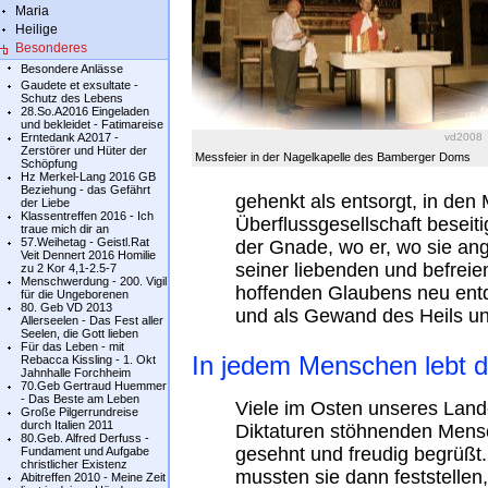
Maria
Heilige
Besonderes
Besondere Anlässe
Gaudete et exsultate -
Schutz des Lebens
28.So.A2016 Eingeladen
und bekleidet - Fatimareise
vd2008
Erntedank A2017 -
Zerstörer und Hüter der
Messfeier in der Nagelkapelle des Bamberger Doms
Schöpfung
Hz Merkel-Lang 2016 GB
Beziehung - das Gefährt
gehenkt als entsorgt, in den
der Liebe
Klassentreffen 2016 - Ich
Überflussgesellschaft beseit
traue mich dir an
57.Weihetag - Geistl.Rat
der Gnade, wo er, wo sie an
Veit Dennert 2016 Homilie
seiner liebenden und befreie
zu 2 Kor 4,1-2.5-7
Menschwerdung - 200. Vigil
hoffenden Glaubens neu en
für die Ungeborenen
80. Geb VD 2013
und als Gewand des Heils und
Allerseelen - Das Fest aller
Seelen, die Gott lieben
Für das Leben - mit
In jedem Menschen lebt d
Rebacca Kissling - 1. Okt
Jahnhalle Forchheim
70.Geb Gertraud Huemmer
- Das Beste am Leben
Viele im Osten unseres Land
Große Pilgerrundreise
durch Italien 2011
Diktaturen stöhnenden Mensc
80.Geb. Alfred Derfuss -
gesehnt und freudig begrüßt
Fundament und Aufgabe
christlicher Existenz
mussten sie dann feststellen,
Abitreffen 2010 - Meine Zeit