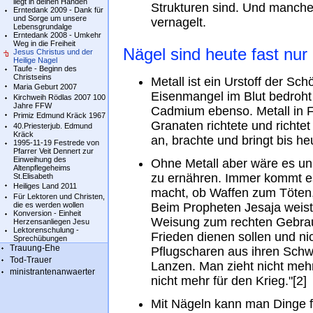
liegt in deinen Händen
Strukturen sind. Und manche
Erntedank 2009 - Dank für
und Sorge um unsere
vernagelt.
Lebensgrundalge
Erntedank 2008 - Umkehr
Weg in die Freiheit
Nägel sind heute fast nur
Jesus Christus und der
Heilige Nagel
Taufe - Beginn des
Christseins
Metall ist ein Urstoff der Sch
Maria Geburt 2007
Eisenmangel im Blut bedroht 
Kirchweih Rödlas 2007 100
Jahre FFW
Cadmium ebenso. Metall in
Primiz Edmund Kräck 1967
Granaten richtete und richt
40.Priesterjub. Edmund
Kräck
an, brachte und bringt bis h
1995-11-19 Festrede von
Pfarrer Veit Dennert zur
Einweihung des
Ohne Metall aber wäre es un
Altenpflegeheims
zu ernähren. Immer kommt e
St.Elisabeth
Heiliges Land 2011
macht, ob Waffen zum Töten
Für Lektoren und Christen,
die es werden wollen
Beim Propheten Jesaja weist 
Konversion - Einheit
Weisung zum rechten Gebra
Herzensanliegen Jesu
Lektorenschulung -
Frieden dienen sollen und n
Sprechübungen
Trauung-Ehe
Pflugscharen aus ihren Schw
Tod-Trauer
Lanzen. Man zieht nicht meh
ministrantenanwaerter
nicht mehr für den Krieg."[2]
Mit Nägeln kann man Dinge f