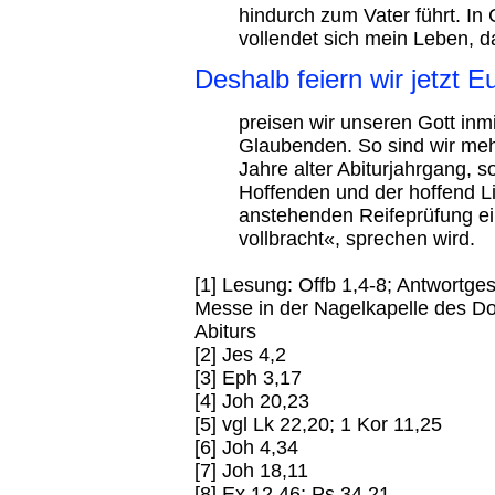
hindurch zum Vater führt. In 
vollendet sich mein Leben, 
Deshalb feiern wir jetzt Eu
preisen wir unseren Gott inm
Glaubenden. So sind wir meh
Jahre alter Abiturjahrgang, 
Hoffenden und der hoffend Li
anstehenden Reifeprüfung ei
vollbracht«, sprechen wird.
[1] Lesung: Offb 1,4-8; Antwortg
Messe in der Nagelkapelle des Do
Abiturs
[2] Jes 4,2
[3] Eph 3,17
[4] Joh 20,23
[5] vgl Lk 22,20; 1 Kor 11,25
[6] Joh 4,34
[7] Joh 18,11
[8] Ex 12,46; Ps 34,21