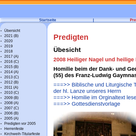
Startseite
|
Pre
Übersicht
Predigten
2021 (B)
2020
2019
Übesicht
2018
2017 (A)
2008 Heiliger Nagel und heilige
2016 (C)
2015 (B)
Homilie beim der Dank- und Ge
2014 (A)
(55) des Franz-Ludwig Gaymna
2013 (C)
2012 (B)
===>> Biblische und Liturgische 
2011 (A)
der hl. Lanze unseres Herrn
2010 (C)
===>> Homilie im Orginaltext les
2009 (B)
2008 (A)
===>> Gottesdienstvorlage
2007 (C)
2006 (B)
2005 (A)
Predigten vor 2005
Herrenfeste
Kirchweih-Titularfeste