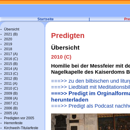
Startseite
|
Pre
Übersicht
Predigten
2021 (B)
2020
2019
Übersicht
2018
2017 (A)
2010 (C)
2016 (C)
2015 (B)
Homilie bei der Messfeier mit de
2014 (A)
Nagelkapelle des Kaiserdoms 
2013 (C)
2012 (B)
===>> zu den bilbischen und litu
2011 (A)
===>> Liedblatt mit Meditationsbi
2010 (C)
===>> Predigt im Orginalforma
2009 (B)
2008 (A)
herunterladen
2007 (C)
===>> Predigt als Podcast nachh
2006 (B)
2005 (A)
Predigten vor 2005
Herrenfeste
Kirchweih-Titularfeste