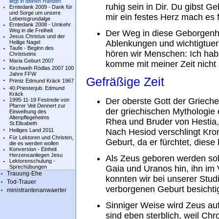
liegt in deinen Händen
ruhig sein in Dir. Du gibst G
Erntedank 2009 - Dank für
und Sorge um unsere
mir ein festes Herz mach es fe
Lebensgrundalge
Erntedank 2008 - Umkehr
Weg in die Freiheit
Der Weg in diese Geborgenhei
Jesus Christus und der
Ablenkungen und wichtigtueri
Heilige Nagel
Taufe - Beginn des
hören wir Menschen: Ich habe 
Christseins
Maria Geburt 2007
komme mit meiner Zeit nicht 
Kirchweih Rödlas 2007 100
Jahre FFW
Gefräßige Zeit
Primiz Edmund Kräck 1967
40.Priesterjub. Edmund
Kräck
Der oberste Gott der Grieche
1995-11-19 Festrede von
Pfarrer Veit Dennert zur
der griechischen Mythologie
Einweihung des
Altenpflegeheims
Rhea und Bruder von Hestia
St.Elisabeth
Heiliges Land 2011
Nach Hesiod verschlingt Kron
Für Lektoren und Christen,
Geburt, da er fürchtet, dies
die es werden wollen
Konversion - Einheit
Herzensanliegen Jesu
Als Zeus geboren werden sol
Lektorenschulung -
Sprechübungen
Gaia und Uranos hin, ihn im 
Trauung-Ehe
konnten wir bei unserer Stud
Tod-Trauer
verborgenen Geburt besichti
ministrantenanwaerter
Sinniger Weise wird Zeus auf
sind eben sterblich, weil Chro