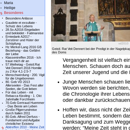
Maria
Heilige
Besonderes
Besondere Anlässe
Gaudete et exsultate -
Schutz des Lebens
28.So.A2016 Eingeladen
und bekleidet - Fatimareise
Erntedank A2017 -
Zerstörer und Hüter der
vd2010
Schöpfung
Hz Merkel-Lang 2016 GB
Geistl. Rat Veit Dennert bei der Predigt in der Nagelpkap
Beziehung - das Gefährt
des Doms
der Liebe
Klassentreffen 2016 - Ich
Vergangenheit ist vielfach ei
traue mich dir an
57.Weihetag - Geistl.Rat
Menschen. Schauen doch auch
Veit Dennert 2016 Homilie
Zeit unserer Jugend und die 
zu 2 Kor 4,1-2.5-7
Menschwerdung - 200. Vigil
für die Ungeborenen
Junge Menschen schauen lieb
80. Geb VD 2013
Allerseelen - Das Fest aller
Wovon werden sie berichten, 
Seelen, die Gott lieben
Für das Leben - mit
die Chronologie ihrer Lebens
Rebacca Kissling - 1. Okt
oder dankbar zurückschaue
Jahnhalle Forchheim
70.Geb Gertraud Huemmer
- Das Beste am Leben
Hoffen wir, dass nicht der Zei
Große Pilgerrundreise
durch Italien 2011
Leben bestimmt, sondern dass
80.Geb. Alfred Derfuss -
Fundament und Aufgabe
Danksagung und zum Weggel
christlicher Existenz
werden: "Meine Zeit steht in
Abitreffen 2010 - Meine Zeit