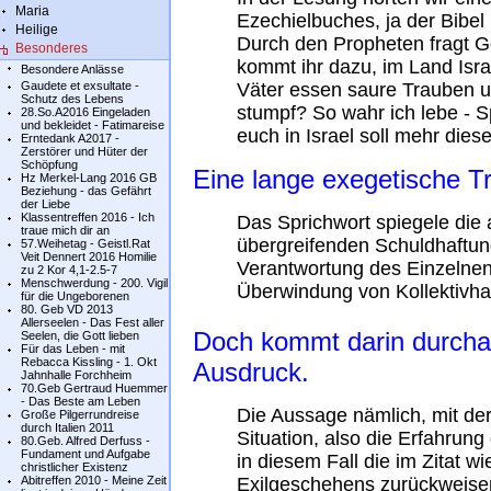
Maria
Ezechielbuches, ja der Bibel
Heilige
Durch den Propheten fragt Go
Besonderes
kommt ihr dazu, im Land Isr
Besondere Anlässe
Gaudete et exsultate -
Väter essen saure Trauben 
Schutz des Lebens
stumpf? So wahr ich lebe - S
28.So.A2016 Eingeladen
und bekleidet - Fatimareise
euch in Israel soll mehr die
Erntedank A2017 -
Zerstörer und Hüter der
Schöpfung
Eine lange exegetische Tr
Hz Merkel-Lang 2016 GB
Beziehung - das Gefährt
der Liebe
Klassentreffen 2016 - Ich
Das Sprichwort spiegele die 
traue mich dir an
übergreifenden Schuldhaftung
57.Weihetag - Geistl.Rat
Veit Dennert 2016 Homilie
Verantwortung des Einzelnen
zu 2 Kor 4,1-2.5-7
Menschwerdung - 200. Vigil
Überwindung von Kollektivhaf
für die Ungeborenen
80. Geb VD 2013
Allerseelen - Das Fest aller
Doch kommt darin durch
Seelen, die Gott lieben
Für das Leben - mit
Rebacca Kissling - 1. Okt
Ausdruck.
Jahnhalle Forchheim
70.Geb Gertraud Huemmer
- Das Beste am Leben
Die Aussage nämlich, mit der
Große Pilgerrundreise
durch Italien 2011
Situation, also die Erfahrung 
80.Geb. Alfred Derfuss -
Fundament und Aufgabe
in diesem Fall die im Zitat
christlicher Existenz
Abitreffen 2010 - Meine Zeit
Exilgeschehens zurückweise