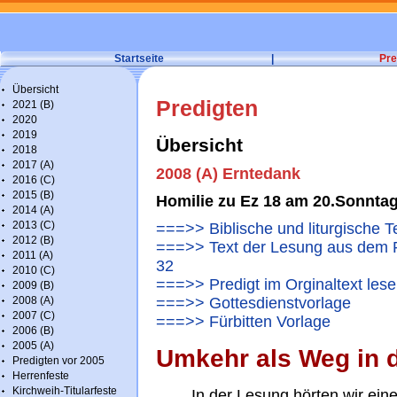
Startseite
|
Pre
Übersicht
Predigten
2021 (B)
2020
2019
Übersicht
2018
2017 (A)
2008 (A) Erntedank
2016 (C)
2015 (B)
Homilie zu Ez 18 am 20.Sonnta
2014 (A)
2013 (C)
===>> Biblische und liturgische 
2012 (B)
===>> Text der Lesung aus dem Pr
2011 (A)
32
2010 (C)
===>> Predigt im Orginaltext les
2009 (B)
2008 (A)
===>> Gottesdienstvorlage
2007 (C)
===>> Fürbitten Vorlage
2006 (B)
2005 (A)
Umkehr als Weg in d
Predigten vor 2005
Herrenfeste
Kirchweih-Titularfeste
In der Lesung hörten wir ein