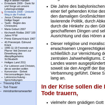
liegt in deinen Händen
Erntedank 2009 - Dank für
Die Jahre des babylonischen 
und Sorge um unsere
Lebensgrundalge
einer tief gehenden Krise d
Erntedank 2008 - Umkehr
Weg in die Freiheit
den damaligen Großmächten 
Jesus Christus und der
Heilige Nagel
lavierende Politik, durch Ab
Taufe - Beginn des
durch die Hinkehr zu den Göt
Christseins
Maria Geburt 2007
geschaffenen Dingen und sel
Kirchweih Rödlas 2007 100
Ausrichtung und das Hören a
Jahre FFW
Primiz Edmund Kräck 1967
40.Priesterjub. Edmund
Dieser religiöse und moralis
Kräck
erwachsenen Ungerechtigkeit
1995-11-19 Festrede von
Pfarrer Veit Dennert zur
schließlich zur Vernichtung 
Einweihung des
Altenpflegeheims
zentralen Jahweheiligtums. D
St.Elisabeth
Heiliges Land 2011
Landes waren ausgeplündert u
Für Lektoren und Christen,
soweit sie den Angriff der Ba
die es werden wollen
Konversion - Einheit
Verbannung geführt. Diese S
Herzensanliegen Jesu
Lektorenschulung -
lang an.
Sprechübungen
Trauung-Ehe
In der Krise sollen di
Tod-Trauer
ministrantenanwaerter
Tode trauern,
vielmehr dem gnädigen Gott 