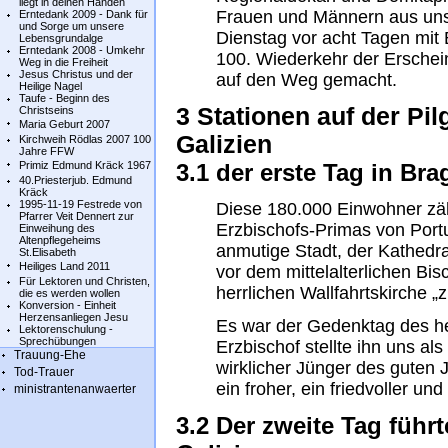
liegt in deinen Händen
Frauen und Männern aus uns
Erntedank 2009 - Dank für
und Sorge um unsere
Dienstag vor acht Tagen mit 
Lebensgrundalge
Erntedank 2008 - Umkehr
100. Wiederkehr der Erschei
Weg in die Freiheit
Jesus Christus und der
auf den Weg gemacht.
Heilige Nagel
Taufe - Beginn des
3 Stationen auf der Pil
Christseins
Maria Geburt 2007
Galizien
Kirchweih Rödlas 2007 100
Jahre FFW
Primiz Edmund Kräck 1967
3.1 der erste Tag in Bra
40.Priesterjub. Edmund
Kräck
1995-11-19 Festrede von
Diese 180.000 Einwohner zähl
Pfarrer Veit Dennert zur
Erzbischofs-Primas von Port
Einweihung des
Altenpflegeheims
anmutige Stadt, der Kathedr
St.Elisabeth
Heiliges Land 2011
vor dem mittelalterlichen Bis
Für Lektoren und Christen,
herrlichen Wallfahrtskirche 
die es werden wollen
Konversion - Einheit
Herzensanliegen Jesu
Es war der Gedenktag des he
Lektorenschulung -
Sprechübungen
Erzbischof stellte ihn uns als
Trauung-Ehe
wirklicher Jünger des guten J
Tod-Trauer
ein froher, ein friedvoller u
ministrantenanwaerter
3.2 Der zweite Tag führ