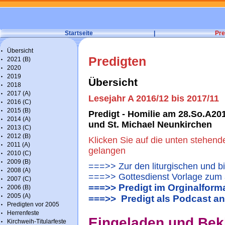
Startseite
|
Pre
Übersicht
Predigten
2021 (B)
2020
2019
Übersicht
2018
2017 (A)
Lesejahr A 2016/12 bis 2017/11
2016 (C)
2015 (B)
Predigt - Homilie am 28.So.A201
2014 (A)
und St. Michael Neunkirchen
2013 (C)
2012 (B)
Klicken Sie auf die unten stehend
2011 (A)
gelangen
2010 (C)
2009 (B)
===>> Zur den liturgischen und b
2008 (A)
===>> Gottesdienst Vorlage zum 
2007 (C)
===>> Predigt im Orginalform
2006 (B)
2005 (A)
===>> Predigt als Podcast a
Predigten vor 2005
Herrenfeste
Eingeladen und Bek
Kirchweih-Titularfeste