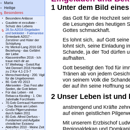
Maria
1 Unter dem Bild eines
Heilige
Besonderes
das Gott für die Hochzeit se
Besondere Anlässe
Gaudete et exsultate -
die Lesungen des heutigen 
Schutz des Lebens
Gottes schmackhaft.
28.So.A2016 Eingeladen
und bekleidet - Fatimareise
Erntedank A2017 -
Es lohnt sich, auf Gott sein
Zerstörer und Hüter der
Schöpfung
lohnt sich, seine Einladung
Hz Merkel-Lang 2016 GB
Beziehung - das Gefährt
Schande, ja der Tod dürfen 
der Liebe
aufhalten.
Klassentreffen 2016 - Ich
traue mich dir an
57.Weihetag - Geistl.Rat
Gott beseitigt den Tod für imm
Veit Dennert 2016 Homilie
zu 2 Kor 4,1-2.5-7
Tränen ab von jedem Gesicht
Menschwerdung - 200. Vigil
für die Ungeborenen
von seinem Volk die Schande
80. Geb VD 2013
der auf ihn seine Hoffnung se
Allerseelen - Das Fest aller
Seelen, die Gott lieben
Für das Leben - mit
2 Unser Leben ist und 
Rebacca Kissling - 1. Okt
Jahnhalle Forchheim
70.Geb Gertraud Huemmer
anstrengend und Kräfte zehre
- Das Beste am Leben
Große Pilgerrundreise
auf einen geistlichen Pilger
durch Italien 2011
80.Geb. Alfred Derfuss -
Fundament und Aufgabe
Mit unserem Erzbischof Lud
christlicher Existenz
Abitreffen 2010 - Meine Zeit
Regionaldekan und Domkapit