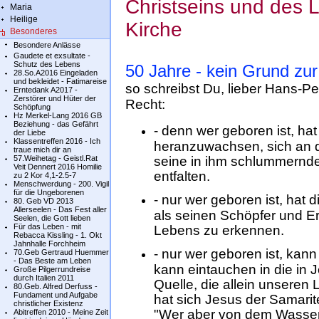
Christseins und des L
Maria
Heilige
Kirche
Besonderes
Besondere Anlässe
Gaudete et exsultate -
Schutz des Lebens
50 Jahre - kein Grund zur
28.So.A2016 Eingeladen
und bekleidet - Fatimareise
so schreibst Du, lieber Hans-Pe
Erntedank A2017 -
Zerstörer und Hüter der
Recht:
Schöpfung
Hz Merkel-Lang 2016 GB
Beziehung - das Gefährt
- denn wer geboren ist, ha
der Liebe
Klassentreffen 2016 - Ich
heranzuwachsen, sich an d
traue mich dir an
57.Weihetag - Geistl.Rat
seine in ihm schlummernd
Veit Dennert 2016 Homilie
entfalten.
zu 2 Kor 4,1-2.5-7
Menschwerdung - 200. Vigil
für die Ungeborenen
- nur wer geboren ist, hat 
80. Geb VD 2013
Allerseelen - Das Fest aller
als seinen Schöpfer und Er
Seelen, die Gott lieben
Für das Leben - mit
Lebens zu erkennen.
Rebacca Kissling - 1. Okt
Jahnhalle Forchheim
- nur wer geboren ist, kann
70.Geb Gertraud Huemmer
- Das Beste am Leben
kann eintauchen in die in 
Große Pilgerrundreise
durch Italien 2011
Quelle, die allein unseren 
80.Geb. Alfred Derfuss -
Fundament und Aufgabe
hat sich Jesus der Samari
christlicher Existenz
"Wer aber von dem Wasser t
Abitreffen 2010 - Meine Zeit