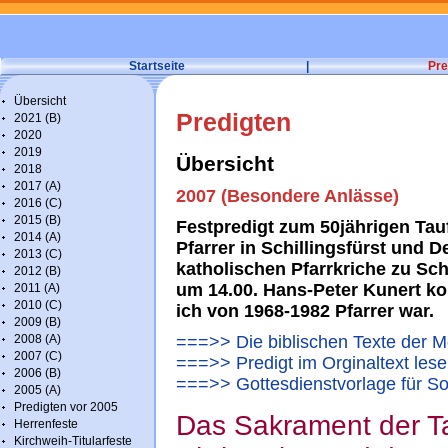
Startseite
|
Pre
Übersicht
Predigten
2021 (B)
2020
2019
Übersicht
2018
2017 (A)
2007 (Besondere Anlässe)
2016 (C)
2015 (B)
Festpredigt zum 50jährigen Tau
2014 (A)
Pfarrer in Schillingsfürst und
2013 (C)
katholischen Pfarrkriche zu Sch
2012 (B)
um 14.00. Hans-Peter Kunert k
2011 (A)
2010 (C)
ich von 1968-1982 Pfarrer war.
2009 (B)
2008 (A)
===>> Die biblischen Texte der M
2007 (C)
===>> Predigt im Orginaltext les
2006 (B)
===>> Gottesdienstvorlage für 
2005 (A)
Predigten vor 2005
Das Sakrament der Ta
Herrenfeste
Kirchweih-Titularfeste