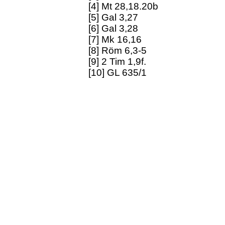
[4] Mt 28,18.20b
[5] Gal 3,27
[6] Gal 3,28
[7] Mk 16,16
[8] Röm 6,3-5
[9] 2 Tim 1,9f.
[10] GL 635/1