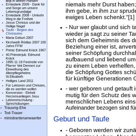
liegt in deinen Händen
niemals mehr Durst haben;
Erntedank 2009 - Dank für
und Sorge um unsere
ihm gebe, in ihm zur spru
Lebensgrundalge
Erntedank 2008 - Umkehr
ewiges Leben schenkt."[1]
Weg in die Freiheit
Jesus Christus und der
- Nur wer glaubt und sich t
Heilige Nagel
Taufe - Beginn des
wieder ja sagt zu seiner T
Christseins
Maria Geburt 2007
sich dem Geheimnis des dre
Kirchweih Rödlas 2007 100
Beziehung einer ist, anver
Jahre FFW
Primiz Edmund Kräck 1967
seiner Schöpfung durchhal
40.Priesterjub. Edmund
aufbauend und liebend um
Kräck
1995-11-19 Festrede von
zu einem Leben verhelfen,
Pfarrer Veit Dennert zur
Einweihung des
die Schöpfung Gottes schü
Altenpflegeheims
St.Elisabeth
für künftige Generationen 
Heiliges Land 2011
Für Lektoren und Christen,
- wer geboren und getauft i
die es werden wollen
Konversion - Einheit
mutig für den Schutz des
Herzensanliegen Jesu
Lektorenschulung -
menschlichen Lebens eins
Sprechübungen
Aufeinander bezogen sind fü
Trauung-Ehe
Tod-Trauer
Geburt und Taufe
ministrantenanwaerter
- Geboren werden wir zunäch