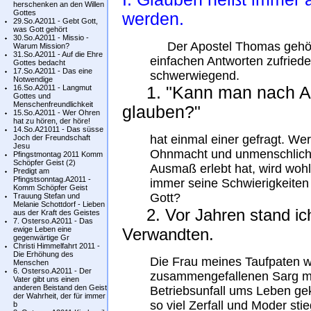
herschenken an den Willen
Gottes
werden.
29.So.A2011 - Gebt Gott,
was Gott gehört
30.So.A2011 - Missio -
Der Apostel Thomas gehört z
Warum Mission?
31.So.A2011 - Auf die Ehre
einfachen Antworten zufried
Gottes bedacht
17.So.A2011 - Das eine
schwerwiegend.
Notwendige
16.So.A2011 - Langmut
1. "Kann man nach Au
Gottes und
Menschenfreundlichkeit
glauben?"
15.So.A2011 - Wer Ohren
hat zu hören, der höre!
14.So.A21011 - Das süsse
hat einmal einer gefragt. We
Joch der Freundschaft
Jesu
Ohnmacht und unmenschliche
Pfingstmontag 2011 Komm
Schöpfer Geist (2)
Ausmaß erlebt hat, wird woh
Predigt am
Pfingstsonntag.A2011 -
immer seine Schwierigkeiten 
Komm Schöpfer Geist
Gott?
Trauung Stefan und
Melanie Schottdorf - Lieben
2. Vor Jahren stand ich 
aus der Kraft des Geistes
7. Osterso.A2011 - Das
ewige Leben eine
Verwandten.
gegenwärtige Gr
Christi Himmelfahrt 2011 -
Die Erhöhung des
Die Frau meines Taufpaten w
Menschen
6. Osterso.A2011 - Der
zusammengefallenen Sarg me
Vater gibt uns einen
anderen Beistand den Geist
Betriebsunfall ums Leben g
der Wahrheit, der für immer
so viel Zerfall und Moder sti
b