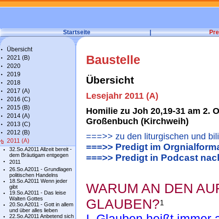
Startseite
|
Pre
Übersicht
Baustelle
2021 (B)
2020
2019
Übersicht
2018
2017 (A)
Lesejahr 2011 (A)
2016 (C)
2015 (B)
Homilie zu Joh 20,19-31 am 2. O
2014 (A)
Großenbuch (Kirchweih)
2013 (C)
2012 (B)
===>> zu den liturgischen und bil
2011 (A)
===>> Predigt im Orgnialform
32.So.A2011 Allzeit bereit -
dem Bräutigam entgegen
===>> Predigt in Podcast na
2011
26.So.A2011 - Grundlagen
politischen Handelns
18.So.A2011 Wenn jeder
WARUM AN DEN A
gibt
19.So.A2011 - Das leise
Walten Gottes
GLAUBEN?
1
20.So.A2011 - Gott in allem
und über alles lieben
I. Glauben heißt immer a
22.So.A2011 Anbetend sich