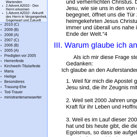
und verherrlichten Christus.
Wartenden
2.Advent.A2010 - Den
Jesu, wie sie uns in den von
Herrn erkennen
1.Advent.A2010 - Ankunft
begegnet, öffnet uns die Tü
des Herrn in Vergangenheit,
heimgekehrten Jesus Christus
Gegenwart und Zukunft
2010 (C)
immer und überall uns nahe is
2009 (B)
Ende der Welt."4
2008 (A)
2007 (C)
III. Warum glaube ich a
2006 (B)
2005 (A)
Predigten vor 2005
Als ich mir diese Frage ste
Herrenfeste
Gedanken:
Kirchweih-Titularfeste
Ich glaube an den Auferstande
Maria
Heilige
1. Weil für mich die Apostel
Besonderes
Jesu sind, die ihr Zeugnis m
Trauung-Ehe
Tod-Trauer
ministrantenanwaerter
2. Weil seit 2000 Jahren u
Kraft für ihr Leben und Hoff
3. Weil es im Lauf dieser 20
hat und bis heute gibt, die d
Egoismus, so dass sie aufge