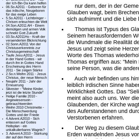
der Ich-Bin-Da kann helfen
nur dem, der in der Gemein
06.So.A2011 - Geboren für
das irdische, Neugeboren
Glauben wagt, beim Brechen 
für das ewige Leben
sich aufnimmt und die Liebe l
5.So.A2011 - Lichtbringer -
Chrisen erleuchten die Welt
04.Son.A2011 AH - Einem
Thomas ist Typus des Gla
demütigen und armen Volk
schnekt Gott Zukunft
Seinem herausfordernden Wu
03.So.A2011Ho - Kraft der
veraenderten Blickrichtung
die Wundmale die Realität de
02.Sonn.A2011 Von der
Jesus und zeigt seine Herze
Christuserkenntnis zur
Christusgemeinschaft
Worte des Thomas wiederholt
Taufe Jesu A2011 - Jesus
in der Hand Gottes - wir
Thomas ergriffen aus: "Mein H
durch ihn in Gottes Hand
Erscheinung des Herrn
seine Person, was die ander
2011 - Sie zeigen Stärke
2.So.n.Weihn 2011 - Jesus
Auch wir befinden uns hint
Christus, der neue Mensch
Neujahr 2011 - Jahr der
leiblich irdischen Sinne hab
Erneuerung
Silvester - "Meine Kinder,
Wirklichkeit Gottes. Das "Sel
jetzt ist die letzte Stunde"
Heilge Familie 2010 -
meint also auch uns. Wer di
Angewiesensein -
Glaubenden, der Kirche wag
gebrauchtwerden
Weihn 2010 Christmette -
des Auferstandenen und durc
Die Menschwerdung
Gottes und der Friede
Verstorbenen erfahren.
4.Advent.A2010 - Sich
enlassen auf Gottes
Heilsplan - ein
Der Weg zu diesem Glauben 
unkalkulierbares Wagnis?
Erden wandelnden Jesus von
3. Advent A 2010 - Stärkung
der auf den Herrn