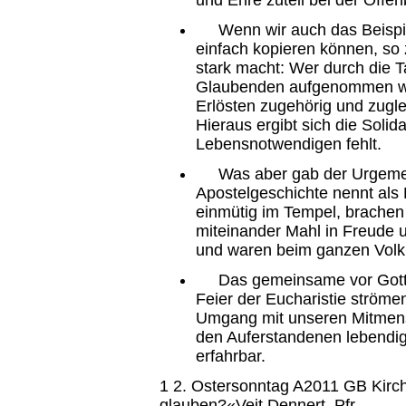
Wenn wir auch das Beispiel
einfach kopieren können, so
stark macht: Wer durch die T
Glaubenden aufgenommen wur
Erlösten zugehörig und zuglei
Hieraus ergibt sich die Solid
Lebensnotwendigen fehlt.
Was aber gab der Urgemeind
Apostelgeschichte nennt als K
einmütig im Tempel, brachen 
miteinander Mahl in Freude u
und waren beim ganzen Volk 
Das gemeinsame vor Gott s
Feier der Eucharistie ström
Umgang mit unseren Mitmens
den Auferstandenen lebendi
erfahrbar.
1 2. Ostersonntag A2011 GB Kir
glauben?«Veit Dennert, Pfr.