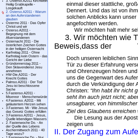
3. Osterso.A2011 Kirchweih
einmal dieser stattliche, gr
Heilig Grabkapelle -
Losgekauft
Dennert. Und das ist von ihm
2. Osterso.A2011 - Warum
an den Auferstandenen
solchen Anblicks kann unser
glauben
angefochten werden.
Ostermo 2011 - Das Opfer
Christi und wir
Wir möchten halt mehr sehe
Osterso.A2011 -
Begegnung mit dem
3. Wir möchten wie Th
Afuerstandenen
Osternacht 2011 - Die
Beweis,dass der Ver
österlichen Zeichen Gottes
in der heiligen Osternacht
Karfreitag 2011 - Ohne
Karfreitag kein Ostern - das
Doch unseren leiblichen Sin
Gericht der Liebe
Gründonnerstag 2011 -
Tür zu dieser Erfahrung vers
Den Sklavendienst Jesu
und Ohrenzeugen hören und i
annehmen
HW-Die.A2011 - Der
uns die Gegenwart des Aufe
Knecht Gottes
Palmso.A2011 - Der Tod
durch die Verkündigung de
Jesu ist beschlossene
Sache
Christen:
"Ihn habt ihr nicht 
5.Fastenso.A2011 -
seht ihn auch jetzt nicht; aber
Misereor - Menschenwürde
4.Fastenso. A2011 - Mit
unsagbarer, von himmlischer H
geläutertem Herzen sehen
3.Fastenwo. Mi - Wie Jesus
Ziel des Glaubens erreichen 
das Gesetz Gottes erfüllen
3.Fastenso.A2011 - Jesus,
Die Lesung aus der Aposte
Quelle lebendigen Wassers
2. Fastenwoche Do. - An
zeigen uns
der Quelle des Lebens
II. Der Zugang zum Aufe
Aschermittwoch 2011 - 40
Tage wozu?
1.Fastenwoche Do. - Nur