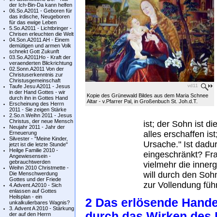
der Ich-Bin-Da kann helfen
06.So.A2011 - Geboren für
das irdische, Neugeboren
für das ewige Leben
5.So.A2011 - Lichtbringer -
Chrisen erleuchten die Welt
04.Son.A2011 AH - Einem
demütigen und armen Volk
schnekt Gott Zukunft
03.So.A2011Ho - Kraft der
veraenderten Blickrichtung
02.Sonn.A2011 Von der
Christuserkenntnis zur
Christusgemeinschaft
vd11
Taufe Jesu A2011 - Jesus
in der Hand Gottes - wir
Kopie des Grünewald Bildes aus dem Maria Schnee
durch ihn in Gottes Hand
Altar - v.Pfarrer Pal, in Großenbuch St. Joh.d.T.
Erscheinung des Herrn
2011 - Sie zeigen Stärke
2.So.n.Weihn 2011 - Jesus
Christus, der neue Mensch
ist; der Sohn ist d
Neujahr 2011 - Jahr der
alles erschaffen ist
Erneuerung
Silvester - "Meine Kinder,
Ursache." Ist dadu
jetzt ist die letzte Stunde"
Heilge Familie 2010 -
eingeschränkt? Fra
Angewiesensein -
gebrauchtwerden
vielmehr die innerg
Weihn 2010 Christmette -
will durch den Soh
Die Menschwerdung
Gottes und der Friede
zur Vollendung führ
4.Advent.A2010 - Sich
enlassen auf Gottes
Heilsplan - ein
2 Das erlösende Handel
unkalkulierbares Wagnis?
3. Advent A 2010 - Stärkung
durch das Wirken des 
der auf den Herrn