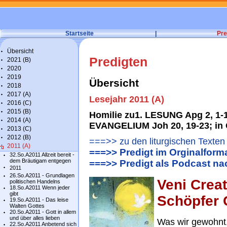
Startseite
|
Pre
Übersicht
Predigten
2021 (B)
2020
2019
Übersicht
2018
2017 (A)
Lesejahr 2011 (A)
2016 (C)
2015 (B)
Homilie zu1. LESUNG Apg 2, 1-
2014 (A)
EVANGELIUM Joh 20, 19-23; in 
2013 (C)
2012 (B)
===>> zu den liturgischen Texten
2011 (A)
===>> Predigt im Orginalform
32.So.A2011 Allzeit bereit -
dem Bräutigam entgegen
===>> Predigt als Podcast n
2011
26.So.A2011 - Grundlagen
Veni Crea
politischen Handelns
18.So.A2011 Wenn jeder
gibt
Schöpfer 
19.So.A2011 - Das leise
Walten Gottes
20.So.A2011 - Gott in allem
und über alles lieben
Was wir gewohnt,
22.So.A2011 Anbetend sich