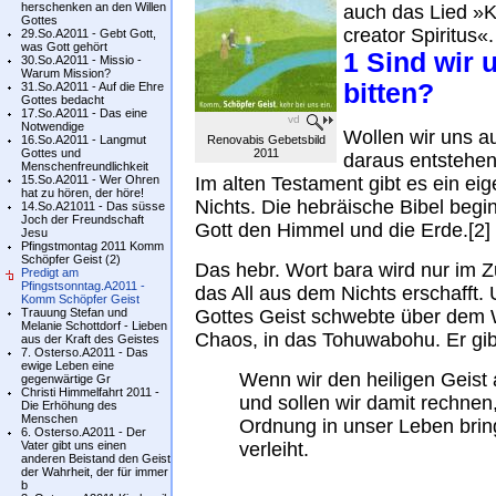
herschenken an den Willen
auch das Lied »
Gottes
creator Spiritus«.
29.So.A2011 - Gebt Gott,
was Gott gehört
1 Sind wir 
30.So.A2011 - Missio -
Warum Mission?
bitten?
31.So.A2011 - Auf die Ehre
Gottes bedacht
17.So.A2011 - Das eine
vd
Notwendige
Wollen wir uns a
16.So.A2011 - Langmut
Renovabis Gebetsbild
Gottes und
2011
daraus entstehe
Menschenfreundlichkeit
15.So.A2011 - Wer Ohren
Im alten Testament gibt es ein ei
hat zu hören, der höre!
Nichts. Die hebräische Bibel begi
14.So.A21011 - Das süsse
Joch der Freundschaft
Gott den Himmel und die Erde.[2]
Jesu
Pfingstmontag 2011 Komm
Schöpfer Geist (2)
Das hebr. Wort bara wird nur im
Predigt am
Pfingstsonntag.A2011 -
das All aus dem Nichts erschafft. 
Komm Schöpfer Geist
Trauung Stefan und
Gottes Geist schwebte über dem W
Melanie Schottdorf - Lieben
Chaos, in das Tohuwabohu. Er gib
aus der Kraft des Geistes
7. Osterso.A2011 - Das
ewige Leben eine
Wenn wir den heiligen Geist
gegenwärtige Gr
Christi Himmelfahrt 2011 -
und sollen wir damit rechnen
Die Erhöhung des
Menschen
Ordnung in unser Leben bring
6. Osterso.A2011 - Der
Vater gibt uns einen
verleiht.
anderen Beistand den Geist
der Wahrheit, der für immer
b