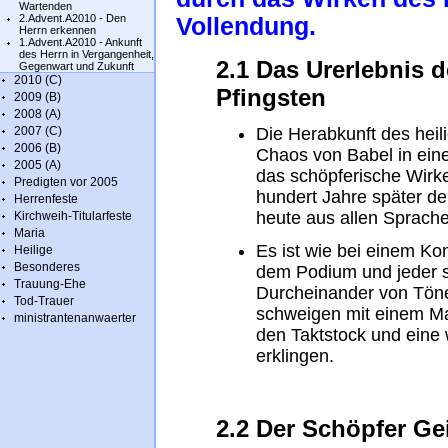
Wartenden
2.Advent.A2010 - Den
Vollendung.
Herrn erkennen
1.Advent.A2010 - Ankunft
des Herrn in Vergangenheit,
2.1 Das Urerlebnis 
Gegenwart und Zukunft
2010 (C)
Pfingsten
2009 (B)
2008 (A)
2007 (C)
Die Herabkunft des heil
2006 (B)
Chaos von Babel in ein
2005 (A)
das schöpferische Wirke
Predigten vor 2005
hundert Jahre später der
Herrenfeste
heute aus allen Sprach
Kirchweih-Titularfeste
Maria
Es ist wie bei einem Ko
Heilige
Besonderes
dem Podium und jeder st
Trauung-Ehe
Durcheinander von Tönen
Tod-Trauer
schweigen mit einem Ma
ministrantenanwaerter
den Taktstock und eine
erklingen.
2.2 Der Schöpfer Ge