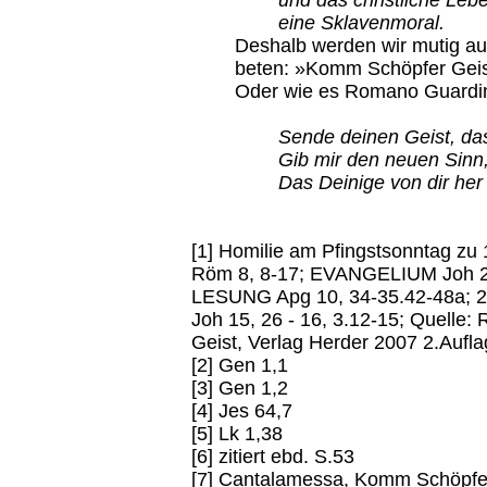
und das christliche Leb
eine Sklavenmoral.
Deshalb werden wir mutig au
beten: »Komm Schöpfer Geis
Oder wie es Romano Guardin
Sende deinen Geist, da
Gib mir den neuen Sinn,
Das Deinige von dir her
[1] Homilie am Pfingstsonntag z
Röm 8, 8-17; EVANGELIUM Joh 20
LESUNG Apg 10, 34-35.42-48a; 
Joh 15, 26 - 16, 3.12-15; Quelle
Geist, Verlag Herder 2007 2.Aufl
[2] Gen 1,1
[3] Gen 1,2
[4] Jes 64,7
[5] Lk 1,38
[6] zitiert ebd. S.53
[7] Cantalamessa, Komm Schöpfer