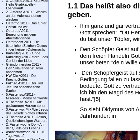
3. Osterso.A2011 Kirchweih
1.1 Das heißt also d
Heilig Grabkapelle -
Losgekauft
2. Osterso.A2011 - Warum
geben.
an den Auferstandenen
glauben
Ostermo 2011 - Das Opfer
Ihm ganz und gar vertra
Christi und wir
Osterso.A2011 -
Gott sprechen: "Du Herr
Begegnung mit dem
du bist unser Töpfer, wi
Afuerstandenen
Osternacht 2011 - Die
österlichen Zeichen Gottes
Den Schöpfer Geist auf 
in der heiligen Osternacht
Karfreitag 2011 - Ohne
dem freien Handeln Gott
Karfreitag kein Ostern - das
Gericht der Liebe
unser beten "dein Wille
Gründonnerstag 2011 -
Den Sklavendienst Jesu
Den Schöpfergeist auf s
annehmen
HW-Die.A2011 - Der
Bedingung fallen zu las
Knecht Gottes
Palmso.A2011 - Der Tod
bedeutet Gott zu vertrau
Jesu ist beschlossene
Sache
ich bin den Magd des H
5.Fastenso.A2011 -
hast."[5]
Misereor - Menschenwürde
4.Fastenso. A2011 - Mit
geläutertem Herzen sehen
So sieht Didymus von Al
3.Fastenwo. Mi - Wie Jesus
das Gesetz Gottes erfüllen
Jahrhundert in
3.Fastenso.A2011 - Jesus,
Quelle lebendigen Wassers
2. Fastenwoche Do. - An
der Quelle des Lebens
Aschermittwoch 2011 - 40
Tage wozu?
1.Fastenwoche Do. - Nur