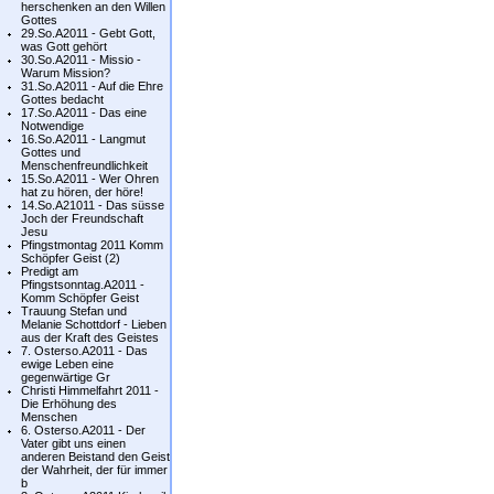
herschenken an den Willen
Gottes
29.So.A2011 - Gebt Gott,
was Gott gehört
30.So.A2011 - Missio -
Warum Mission?
31.So.A2011 - Auf die Ehre
Gottes bedacht
17.So.A2011 - Das eine
Notwendige
16.So.A2011 - Langmut
Gottes und
Menschenfreundlichkeit
15.So.A2011 - Wer Ohren
hat zu hören, der höre!
14.So.A21011 - Das süsse
Joch der Freundschaft
Jesu
Pfingstmontag 2011 Komm
Schöpfer Geist (2)
Predigt am
Pfingstsonntag.A2011 -
Komm Schöpfer Geist
Trauung Stefan und
Melanie Schottdorf - Lieben
aus der Kraft des Geistes
7. Osterso.A2011 - Das
ewige Leben eine
gegenwärtige Gr
Christi Himmelfahrt 2011 -
Die Erhöhung des
Menschen
6. Osterso.A2011 - Der
Vater gibt uns einen
anderen Beistand den Geist
der Wahrheit, der für immer
b