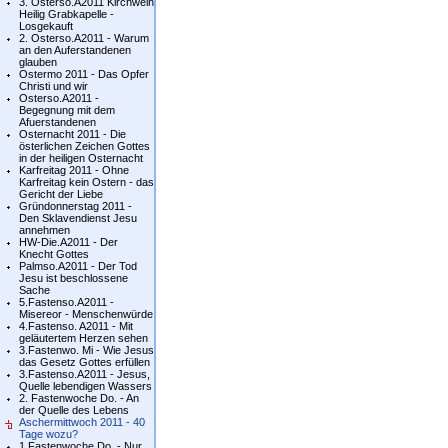
3. Osterso.A2011 Kirchweih
Heilig Grabkapelle -
Losgekauft
2. Osterso.A2011 - Warum
an den Auferstandenen
glauben
Ostermo 2011 - Das Opfer
Christi und wir
Osterso.A2011 -
Begegnung mit dem
Afuerstandenen
Osternacht 2011 - Die
österlichen Zeichen Gottes
in der heiligen Osternacht
Karfreitag 2011 - Ohne
Karfreitag kein Ostern - das
Gericht der Liebe
Gründonnerstag 2011 -
Den Sklavendienst Jesu
annehmen
HW-Die.A2011 - Der
Knecht Gottes
Palmso.A2011 - Der Tod
Jesu ist beschlossene
Sache
5.Fastenso.A2011 -
Misereor - Menschenwürde
4.Fastenso. A2011 - Mit
geläutertem Herzen sehen
3.Fastenwo. Mi - Wie Jesus
das Gesetz Gottes erfüllen
3.Fastenso.A2011 - Jesus,
Quelle lebendigen Wassers
2. Fastenwoche Do. - An
der Quelle des Lebens
Aschermittwoch 2011 - 40
Tage wozu?
1.Fastenwoche Do. - Nur