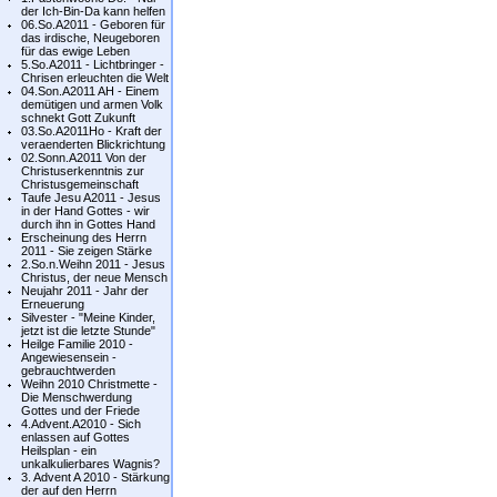
der Ich-Bin-Da kann helfen
06.So.A2011 - Geboren für
das irdische, Neugeboren
für das ewige Leben
5.So.A2011 - Lichtbringer -
Chrisen erleuchten die Welt
04.Son.A2011 AH - Einem
demütigen und armen Volk
schnekt Gott Zukunft
03.So.A2011Ho - Kraft der
veraenderten Blickrichtung
02.Sonn.A2011 Von der
Christuserkenntnis zur
Christusgemeinschaft
Taufe Jesu A2011 - Jesus
in der Hand Gottes - wir
durch ihn in Gottes Hand
Erscheinung des Herrn
2011 - Sie zeigen Stärke
2.So.n.Weihn 2011 - Jesus
Christus, der neue Mensch
Neujahr 2011 - Jahr der
Erneuerung
Silvester - "Meine Kinder,
jetzt ist die letzte Stunde"
Heilge Familie 2010 -
Angewiesensein -
gebrauchtwerden
Weihn 2010 Christmette -
Die Menschwerdung
Gottes und der Friede
4.Advent.A2010 - Sich
enlassen auf Gottes
Heilsplan - ein
unkalkulierbares Wagnis?
3. Advent A 2010 - Stärkung
der auf den Herrn