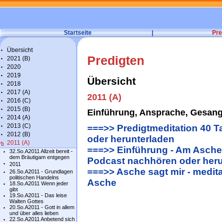
Startseite
|
Pre
Übersicht
Predigten
2021 (B)
2020
2019
Übersicht
2018
2017 (A)
2011 (A)
2016 (C)
2015 (B)
Einführung, Ansprache, Gesan
2014 (A)
2013 (C)
===>> Predigtmeditation 40 T
2012 (B)
oder herunterladen
2011 (A)
===>> Einführung - Am Ascherm
32.So.A2011 Allzeit bereit -
dem Bräutigam entgegen
Podcast nachhören oder heru
2011
===>> Asche sagt mir - medit
26.So.A2011 - Grundlagen
politischen Handelns
Asche
18.So.A2011 Wenn jeder
gibt
19.So.A2011 - Das leise
Walten Gottes
20.So.A2011 - Gott in allem
und über alles lieben
22.So.A2011 Anbetend sich