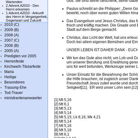
Gott. Sie sind seine Geschenk, seine Gabe
Wartenden
2.Advent.A2010 - Den
Paulus schreibt an die Philipper: „Denn Got
Herrn erkennen
bewirkt, noch über euren guten Willen hina
1.Advent.A2010 - Ankunft
des Herrn in Vergangenheit,
Gegenwart und Zukunft
Das Evangelium und Jesus Christus, das 
2010 (C)
frisch und kräftig machen. Die Gnade und 
Stadt auf dem Berge gemacht.
2009 (B)
2008 (A)
Christus, das Licht der Welt, hat uns erleu
2007 (C)
Doch bei allem eigenen Bemühen und Ein
2006 (B)
UNSER LEBEN IST DAHER DANK - EUCH
2005 (A)
Predigten vor 2005
Wir tun das Gute also nicht, um Lob und 
Herrenfeste
um unserer Berufung und Erwählung gerech
Kirchweih-Titularfeste
uns für wert befunden, Werkzeuge seiner Li
Maria
Unser Einsatz für die Bewahrung der Schö
Heilige
die Hilfe brauchen, ist zugleich unser Da
Besonderes
Freundschaft Jesus zuteil wurde und durch 
Trauung-Ehe
Seligkeit[11]. ER wird unser Lohn sein.[12]
Tod-Trauer
ministrantenanwaerter
[1] Mt 5,16
[2] Mt 6,1
[3] Mt 5,13
[4] Mt 5,14
[5] Mt 5,15; Lk 8,16; Mk 4,21
[6] Mt 5,14
[7] Mt 5,16
[8] Mt 5,16
[9] Mt 6,1