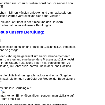
Menschen zur Schau zu stellen; sonst habt ihr keinen Lohn
[2]
schen mit ihren Künsten anlocken und dann abkassieren.
cht und Wärme verbreitet und sich dabei verzehrt.
 die das Jahr über in der Kirche und den Häusern
s das Jahr über auf unsere Berufung hin.
Jesus unsere Berufung:
]
isen frisch zu halten und kräftigen Geschmack zu verleihen.
fend so gesagt:
el der Nahrung beigemischt, um sie vor dem Verderben zu
ann, dass jemand eine besondere Präsens ausübt, eine Art
n ihrem Glauben stärkt und ihnen hilft, Versuchungen zu
eiden, im Gebet auszuharren und in der Liebe Gott und
es bleibt die Nahrung geschmacklos und schal. So geben
hmack, sie bringen den Geist der Freude, der Begeisterung
."
htet unsere Berufung auf.
."
[4]
man keinen Eimer überstülpen, sondern man stellt sie auf
Raum erhellt.[5]