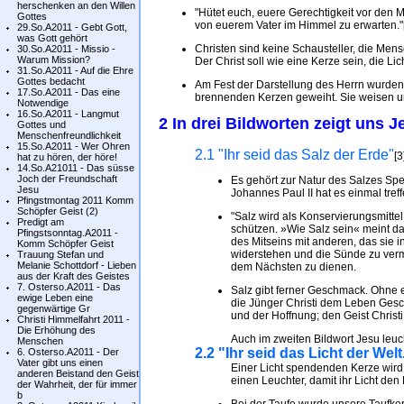
herschenken an den Willen
"Hütet euch, euere Gerechtigkeit vor den 
Gottes
von euerem Vater im Himmel zu erwarten."
29.So.A2011 - Gebt Gott,
was Gott gehört
Christen sind keine Schausteller, die Men
30.So.A2011 - Missio -
Warum Mission?
Der Christ soll wie eine Kerze sein, die Li
31.So.A2011 - Auf die Ehre
Gottes bedacht
Am Fest der Darstellung des Herrn wurden
17.So.A2011 - Das eine
brennenden Kerzen geweiht. Sie weisen un
Notwendige
16.So.A2011 - Langmut
2 In drei Bildworten zeigt uns 
Gottes und
Menschenfreundlichkeit
15.So.A2011 - Wer Ohren
2.1 "Ihr seid das Salz der Erde"
[3
hat zu hören, der höre!
14.So.A21011 - Das süsse
Joch der Freundschaft
Es gehört zur Natur des Salzes Spe
Jesu
Johannes Paul II hat es einmal tref
Pfingstmontag 2011 Komm
Schöpfer Geist (2)
"Salz wird als Konservierungsmitt
Predigt am
schützen. »Wie Salz sein« meint d
Pfingstsonntag.A2011 -
des Mitseins mit anderen, das sie i
Komm Schöpfer Geist
widerstehen und die Sünde zu verm
Trauung Stefan und
Melanie Schottdorf - Lieben
dem Nächsten zu dienen.
aus der Kraft des Geistes
7. Osterso.A2011 - Das
Salz gibt ferner Geschmack. Ohne 
ewige Leben eine
die Jünger Christi dem Leben Gesc
gegenwärtige Gr
und der Hoffnung; den Geist Christi
Christi Himmelfahrt 2011 -
Die Erhöhung des
Auch im zweiten Bildwort Jesu leuc
Menschen
2.2 "Ihr seid das Licht der Welt
6. Osterso.A2011 - Der
Vater gibt uns einen
Einer Licht spendenden Kerze wird 
anderen Beistand den Geist
einen Leuchter, damit ihr Licht den 
der Wahrheit, der für immer
b