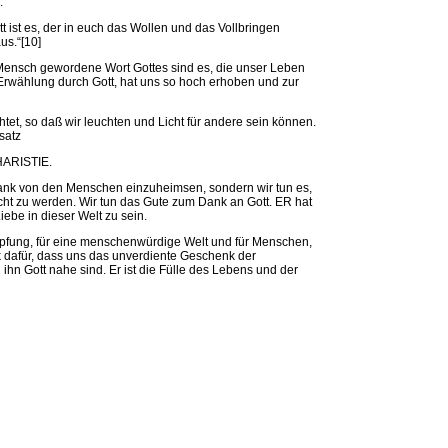
.
t ist es, der in euch das Wollen und das Vollbringen
us.“[10]
Mensch gewordene Wort Gottes sind es, die unser Leben
Erwählung durch Gott, hat uns so hoch erhoben und zur
chtet, so daß wir leuchten und Licht für andere sein können.
satz
ARISTIE.
Dank von den Menschen einzuheimsen, sondern wir tun es,
t zu werden. Wir tun das Gute zum Dank an Gott. ER hat
ebe in dieser Welt zu sein.
pfung, für eine menschenwürdige Welt und für Menschen,
nk dafür, dass uns das unverdiente Geschenk der
ihn Gott nahe sind. Er ist die Fülle des Lebens und der