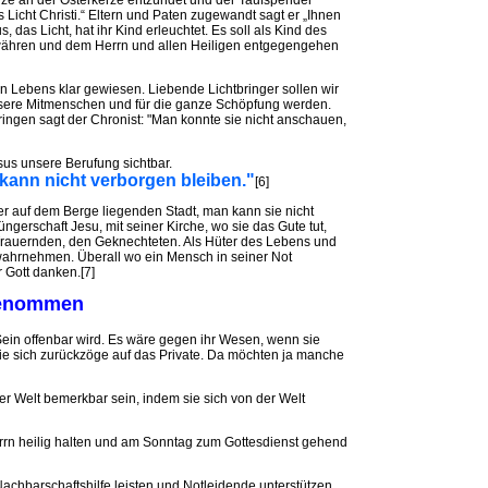
rze an der Osterkerze entzündet und der Taufspender
Licht Christi.“ Eltern und Paten zugewandt sagt er „Ihnen
s, das Licht, hat ihr Kind erleuchtet. Es soll als Kind des
ewähren und dem Herrn und allen Heiligen entgegengehen
chen Lebens klar gewiesen. Liebende Lichtbringer sollen wir
nsere Mitmenschen und für die ganze Schöpfung werden.
ringen sagt der Chronist: "Man konnte sie nicht anschauen,
sus unsere Berufung sichtbar.
 kann nicht verborgen bleiben."
[6]
er auf dem Berge liegenden Stadt, man kann sie nicht
üngerschaft Jesu, mit seiner Kirche, wo sie das Gute tut,
 Trauernden, den Geknechteten. Als Hüter des Lebens und
wahrnehmen. Überall wo ein Mensch in seiner Not
er Gott danken.[7]
genommen
s Sein offenbar wird. Es wäre gegen ihr Wesen, wenn sie
ie sich zurückzöge auf das Private. Da möchten ja manche
r Welt bemerkbar sein, indem sie sich von der Welt
rrn heilig halten und am Sonntag zum Gottesdienst gehend
achbarschaftshilfe leisten und Notleidende unterstützen.