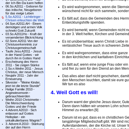
der Ich-Bin-Da kann helfen
06.So.A2011 - Geboren für
Es wird wahrgenommen, wenn die Sternsi
das irdische, Neugeboren
wünschend nicht für sich sammeln, sonder
für das ewige Leben
5.So.A2011 - Lichtbringer -
Es fällt auf, dass die Gemeinden des Herrn J
Chrisen erleuchten die Welt
Entwicklungshilfe spenden.
04.Son.A2011 AH - Einem
demütigen und armen Volk
Es wird bemerkt, wenn Gemeinden nicht nu
schnekt Gott Zukunft
in der 3. Welt helfen, Kirchen und Gemeind
03.So.A2011Ho - Kraft der
veraenderten Blickrichtung
02.Sonn.A2011 Von der
Es ist unübersehbar, wenn Christi Liebe i
Christuserkenntnis zur
verlässlicher Treue auch in schweren Zeit
Christusgemeinschaft
Taufe Jesu A2011 - Jesus
Es wird wahrgenommen, dass eine ganze 
in der Hand Gottes - wir
in den kirchlichen und karitativen Einrich
durch ihn in Gottes Hand
Erscheinung des Herrn
Es fällt auf, wenn eine junge Frau oder e
2011 - Sie zeigen Stärke
und frei zu sein für den Dienst an den Me
2.So.n.Weihn 2011 - Jesus
Christus, der neue Mensch
Neujahr 2011 - Jahr der
Das alles aber darf nicht geschehen, dami
Erneuerung
den Menschen leuchten, damit sie eure gu
Silvester - "Meine Kinder,
Wir tun es also
jetzt ist die letzte Stunde"
Heilge Familie 2010 -
4. Weil Gott es will!
Angewiesensein -
gebrauchtwerden
Weihn 2010 Christmette -
Darum warnt der gleiche Jesus davor, Gutes
Die Menschwerdung
Denn dann hätten wir unseren Lohn schon 
Gottes und der Friede
Himmel zu erwarten.[9]
4.Advent.A2010 - Sich
enlassen auf Gottes
Heilsplan - ein
Darum ist es gut, dass es in christlichen
unkalkulierbares Wagnis?
langjährige Mitgliedschaft gibt. Wir sind 
3. Advent A 2010 - Stärkung
Auferstandenen, der die Kirche ist. Unse
der auf den Herrn