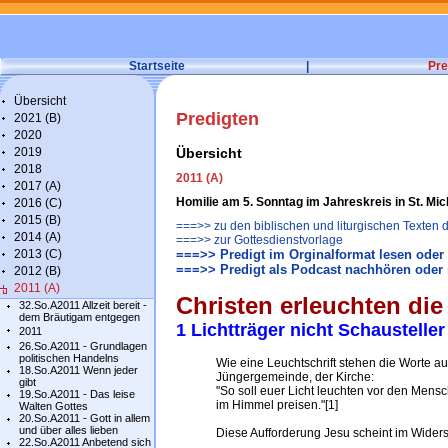
Startseite
|
Pre
Übersicht
Predigten
2021 (B)
2020
2019
Übersicht
2018
2011 (A)
2017 (A)
Homilie am 5. Sonntag im Jahreskreis in St. Mi
2016 (C)
2015 (B)
===>> zu den biblischen und liturgischen Texten
2014 (A)
===>> zur Gottesdienstvorlage
2013 (C)
===>> Predigt im Orginalformat lesen oder 
===>> Predigt als Podcast nachhören oder 
2012 (B)
2011 (A)
Christen erleuchten die
32.So.A2011 Allzeit bereit -
dem Bräutigam entgegen
1 Lichtträger nicht Schausteller
2011
26.So.A2011 - Grundlagen
politischen Handelns
Wie eine Leuchtschrift stehen die Worte 
18.So.A2011 Wenn jeder
Jüngergemeinde, der Kirche:
gibt
"So soll euer Licht leuchten vor den Mens
19.So.A2011 - Das leise
im Himmel preisen."[1]
Walten Gottes
20.So.A2011 - Gott in allem
und über alles lieben
Diese Aufforderung Jesu scheint im Wider
22.So.A2011 Anbetend sich