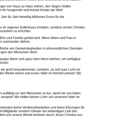
nger von Haus zu Haus ziehen, den Segen Gottes
n für hungernde und kranke Kinder der Welt.
ahr für Jahr freiwillig Millionen Euros für die
r ihr eigenes Gotteshaus erhalten, sondern armen Christen
ezentren zu errichten.
n Ehe und Familie gelebt wird. Wenn Mann und Frau in
en zueinander stehen.
Reihe von Gemeindegliedern in ehrenamtlichen Diensten
tungen den Menschen dient.
in junger Mann sich ganz dem Herrn weihen, um verfügbar
nschen.
t wir groß herauskommen, sondern „so soll euer Licht vor
ten Werke sehen und euren Vater im Himmel preisen.“[8]
 auffällig vor den Menschen zu tun, damit sie uns loben.
verspielt. Wir hätten keinen Lohn von unserem Vater im
 Gemeinden keine Verdienstmedaillen und keine Ehrungen für
nicht Mitglieder sondern Glieder am lebendigen Leib des
r Wert und unsere Würde kommen durch Jesus Christus von