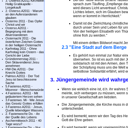
Bei der Taufe wurde unsere Taufke
3. Osterso.A2011 Kirchweih
sprach zum Täufling „Empfange das 
Heilig Grabkapelle -
Losgekauft
wird dieses Licht anvertraut. Christu
2. Osterso.A2011 - Warum
Lichtes leben, sich im Glauben b
an den Auferstandenen
wenn er kommt in Herrlichkeit.“
glauben
Ostermo 2011 - Das Opfer
Damit ist die Zielrichtung christli
Christi und wir
durch unser Sein und Leben für u
Osterso.A2011 -
Von der heiligen Elisabeth von Thü
Begegnung mit dem
Afuerstandenen
ohne froh zu werden."
Osternacht 2011 - Die
österlichen Zeichen Gottes
Mit einem dritten Bildwort macht Je
in der heiligen Osternacht
2.3 "Eine Stadt auf dem Berge
Karfreitag 2011 - Ohne
Karfreitag kein Ostern - das
Es gehört nun einmal zur Natur ein
Gericht der Liebe
Gründonnerstag 2011 -
übersehen. So ist es auch mit der J
Den Sklavendienst Jesu
solidarisch ist mit den Armen, den
annehmen
der Schöpfung muss uns die Welt 
HW-Die.A2011 - Der
selbstlose Solidarität erfährt, wird 
Knecht Gottes
Palmso.A2011 - Der Tod
3. Jüngergemeinde wird wahr
Jesu ist beschlossene
Sache
5.Fastenso.A2011 -
Wenn sie wirklich eine ist, d.h. ihr wahre
Misereor - Menschenwürde
meinte, sich verbergen zu müssen, wenn s
4.Fastenso. A2011 - Mit
geläutertem Herzen sehen
in unserer Gesellschaft am liebsten.
3.Fastenwo. Mi - Wie Jesus
das Gesetz Gottes erfüllen
Die Jüngergemeinde, die Kirche muss in de
3.Fastenso.A2011 - Jesus,
unterscheidet.
Quelle lebendigen Wassers
2. Fastenwoche Do. - An
Es wird bemerkt, wenn wir den Tag des He
der Quelle des Lebens
Gott die Ehre geben.
Aschermittwoch 2011 - 40
Tage wozu?
Es wird bemerkt, wenn wir uneigennützig N
1.Fastenwoche Do. - Nur