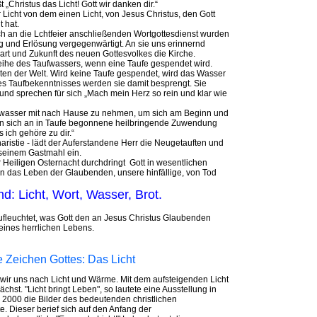
 „Christus das Licht! Gott wir danken dir.“
icht von dem einen Licht, von Jesus Christus, den Gott
 hat.
ich an die Lchtfeier anschließenden Wortgottesdienst wurden
ng und Erlösung vergegenwärtigt. An sie uns erinnernd
rt und Zukunft des neuen Gottesvolkes die Kirche.
Weihe des Taufwassers, wenn eine Taufe gespendet wird.
rten der Welt. Wird keine Taufe gespendet, wird das Wasser
s Taufbekenntnisses werden sie damit besprengt. Sie
nd sprechen für sich „Mach mein Herz so rein und klar wie
erwasser mit nach Hause zu nehmen, um sich am Beginn und
 sich an in Taufe begonnene heilbringende Zuwendung
s ich gehöre zu dir.“
aristie - lädt der Auferstandene Herr die Neugetauften und
seinem Gastmahl ein.
 Heiligen Osternacht durchdringt Gott in wesentlichen
 das Leben der Glaubenden, unsere hinfällige, von Tod
d: Licht, Wort, Wasser, Brot.
ufleuchtet, was Gott den an Jesus Christus Glaubenden
seines herrlichen Lebens.
he Zeichen Gottes: Das Licht
ir uns nach Licht und Wärme. Mit dem aufsteigenden Licht
ächst. "Licht bringt Leben", so lautete eine Ausstellung in
 2000 die Bilder des bedeutenden christlichen
. Dieser berief sich auf den Anfang der