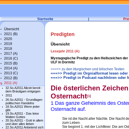
Startseite
|
Pre
Übersicht
Predigten
2021 (B)
2020
2019
Übersicht
2018
Lesejahr 2011 (A)
2017 (A)
Mystagogische Predigt zu den Heilszeichen der h
2016 (C)
ULF in Dormitz
2015 (B)
2014 (A)
===>> zu den liturgischen und bilischen Texten
2013 (C)
===>> Predigt im Orgnialformat lesen oder
===>> Predigt in Podcast nachhören oder h
2012 (B)
2011 (A)
Die österlichen Zeichen
32.So.A2011 Allzeit bereit -
dem Bräutigam entgegen
Osternacht
2011
[1]
26.So.A2011 - Grundlagen
1 Das ganze Geheimnis des Osterfe
politischen Handelns
18.So.A2011 Wenn jeder
Osternacht auf.
gibt
19.So.A2011 - Das leise
Walten Gottes
Sie ist die Nacht aller Nächte. Die Nacht
20.So.A2011 - Gott in allem
zum Leben.
und über alles lieben
Sie beginnt 1. mit der Lichtfeier. Die am 
22.So.A2011 Anbetend sich