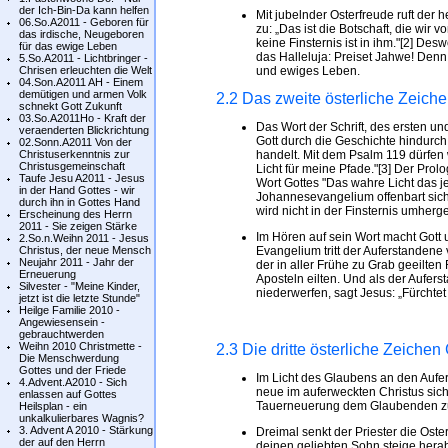
der Ich-Bin-Da kann helfen
Mit jubelnder Osterfreude ruft der 
06.So.A2011 - Geboren für
zu: „Das ist die Botschaft, die wir
das irdische, Neugeboren
keine Finsternis ist in ihm."[2] De
für das ewige Leben
das Halleluja: Preiset Jahwe! Denn
5.So.A2011 - Lichtbringer -
Chrisen erleuchten die Welt
und ewiges Leben.
04.Son.A2011 AH - Einem
demütigen und armen Volk
2.2 Das zweite österliche Zeiche
schnekt Gott Zukunft
03.So.A2011Ho - Kraft der
Das Wort der Schrift, des ersten 
veraenderten Blickrichtung
Gott durch die Geschichte hindurch
02.Sonn.A2011 Von der
Christuserkenntnis zur
handelt. Mit dem Psalm 119 dürfen
Christusgemeinschaft
Licht für meine Pfade."[3] Der Pr
Taufe Jesu A2011 - Jesus
Wort Gottes "Das wahre Licht das j
in der Hand Gottes - wir
Johannesevangelium offenbart sich J
durch ihn in Gottes Hand
wird nicht in der Finsternis umher
Erscheinung des Herrn
2011 - Sie zeigen Stärke
Im Hören auf sein Wort macht Gott 
2.So.n.Weihn 2011 - Jesus
Christus, der neue Mensch
Evangelium tritt der Auferstanden
Neujahr 2011 - Jahr der
der in aller Frühe zu Grab geeilten
Erneuerung
Aposteln eilten. Und als der Aufer
Silvester - "Meine Kinder,
niederwerfen, sagt Jesus: „Fürchtet 
jetzt ist die letzte Stunde"
Heilge Familie 2010 -
Angewiesensein -
gebrauchtwerden
Weihn 2010 Christmette -
2.3 Die dritte österliche Zeichen
Die Menschwerdung
Gottes und der Friede
Im Licht des Glaubens an den Aufe
4.Advent.A2010 - Sich
neue im auferweckten Christus sich
enlassen auf Gottes
Tauerneuerung dem Glaubenden zu
Heilsplan - ein
unkalkulierbares Wagnis?
3. Advent A 2010 - Stärkung
Dreimal senkt der Priester die Ost
der auf den Herrn
deinen geliebten Sohn steige herab