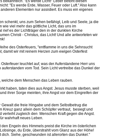
s bekanntlich. "Es werde Licht!" Leber betont diesen
nicht: "Es werde Erde, Wasser, Feuer oder Luft." Also kann
n anderen Elementen nur assistiert. Es muss ein eigenes
n schenkt, uns zum Sehen befähigt, Leib und Seele, ja die
 wie viel mehr das göttliche Licht, das uns im
 rief es der Lichtträger den in der dunklen Kirche
en Christi - Christus, das Licht! Und alle antworteten wir
nk!
Weihe des Osterfeuers, "entflamme in uns die Sehnsucht
t, damit wir mit reinem Herzen zum ewigen Osterfest
Osterfeuer leuchtet auf, was der Auferstandene Herr uns
ich auferstanden vom Tod. Sein Licht vertreibe das Dunkel der
r, welche dem Menschen das Leben rauben.
rkt haben, taten dies aus Angst. Jesus musste sterben, weil
 und ihrer Sorge meinten, ihre Angst vor dem Eingreifen der
er Gewalt die freie Hingabe und dem Selbstbetrug die
 Kreuz ganz allein dem Schöpfer vertraut, besiegt und
nd verleiht zugleich den Menschen Kraft gegen die Angst.
für wahrhaft neues Leben.
t den Engeln des Himmels preist die Kirche im österlichen
"Lobsinge, du Erde, überstrahlt vom Glanz aus der Höhe!
 dich. Siehe, geschwunden ist allerorten das Dunkel."