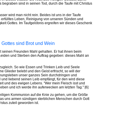
us begraben sind in seinen Tod, durch die Taufe mit Christus
r wird man nicht rein. Beides ist uns in der Taufe
 erfülltes Leben, Reinigung von unseren Sünden und
gkeit Gottes. Im Taufgelöbnis ergreifen wir dieses Geschenk
n Gottes sind Brot und Wein
t seinen Freunden Mahl gehalten. Er hat ihnen beim
iden und Sterben den Auftrag gegeben: dieses Mahl an
 zugleich. So wie Essen und Trinken Leib und Seele
Glieder belebt und den Geist erfrischt, so will der
ehungsleben unser ganzes Sein durchdringen und
 und liebend seinen Leib empfängt, für den wird diese
eit und des ewigen Lebens. "Wer mein Fleisch isst und
 Leben und ich werde ihn auferwecken am letzten Tag." [6]
eiligen Kommunion auf die Knie zu gehen, um die Größe
s uns armen sündigen sterblichen Menschen durch Gott
stus zuteil geworden ist.