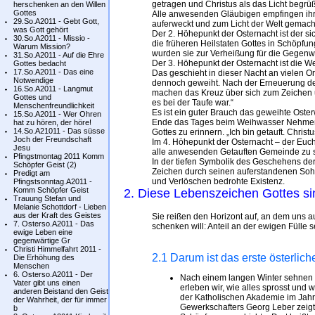
getragen und Christus als das Licht begrüßt
herschenken an den Willen
Gottes
Alle anwesenden Gläubigen empfingen ihr L
29.So.A2011 - Gebt Gott,
auferweckt und zum Licht der Welt gemacht
was Gott gehört
Der 2. Höhepunkt der Osternacht ist der s
30.So.A2011 - Missio -
die früheren Heilstaten Gottes in Schöpfu
Warum Mission?
wurden sie zur Verheißung für die Gegenwa
31.So.A2011 - Auf die Ehre
Der 3. Höhepunkt der Osternacht ist die 
Gottes bedacht
17.So.A2011 - Das eine
Das geschieht in dieser Nacht an vielen O
Notwendige
dennoch geweiht. Nach der Erneuerung de
16.So.A2011 - Langmut
machen das Kreuz über sich zum Zeichen u
Gottes und
es bei der Taufe war.“
Menschenfreundlichkeit
Es ist ein guter Brauch das geweihte Ost
15.So.A2011 - Wer Ohren
Ende das Tages beim Weihwasser Nehmen
hat zu hören, der höre!
14.So.A21011 - Das süsse
Gottes zu erinnern. „Ich bin getauft. Christu
Joch der Freundschaft
Im 4. Höhepunkt der Osternacht – der Euch
Jesu
alle anwesenden Getauften Gemeinde zu 
Pfingstmontag 2011 Komm
In der tiefen Symbolik des Geschehens der
Schöpfer Geist (2)
Zeichen durch seinen auferstandenen Sohn
Predigt am
und Verlöschen bedrohte Existenz.
Pfingstsonntag.A2011 -
Komm Schöpfer Geist
2. Diese Lebenszeichen Gottes sin
Trauung Stefan und
Melanie Schottdorf - Lieben
aus der Kraft des Geistes
Sie reißen den Horizont auf, an dem uns a
7. Osterso.A2011 - Das
schenken will: Anteil an der ewigen Fülle 
ewige Leben eine
gegenwärtige Gr
Christi Himmelfahrt 2011 -
2.1 Darum ist das erste österlic
Die Erhöhung des
Menschen
6. Osterso.A2011 - Der
Nach einem langen Winter sehnen w
Vater gibt uns einen
erleben wir, wie alles sprosst und w
anderen Beistand den Geist
der Katholischen Akademie im Jahr
der Wahrheit, der für immer
Gewerkschafters Georg Leber zeigte
b