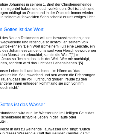
heilige Johannes in seinem 1. Brief der Christengemeinde
 von ihm gehört haben und euch verkünden: Gott ist Licht und
swegen erklingt an Ostern und in der Osterzeit immer wieder
 in seinem auferweckten Sohn schenkt er uns ewiges Licht
n Gottes ist das Wort
und des Neuen Testaments will uns bewusst machen, dass
 wegweisend und rettend, also lichtvoll an seinem Volk
 wir bekennen "Dein Wort ist meinem Fuß eine Leuchte, ein
olog des Johannesevangeliums sagt vom Fleisch gewordenen
eden Menschen erleuchtet, kam in die Welt."[4] Im
esus so "Ich bin das Licht der Welt. Wer mir nachfolgt,
gehen, sondern wird das Licht des Lebens haben."[5]
unser Leben hell und leuchtend. Im Hören auf das
e vor uns hin. So umwerfend und neu waren die Erfahrungen
 Frauen, dass sie voll Furcht und großer Freude zu den
standene ihnen entgegen kommt und sie sich vor ihm
euch nicht.“
 Gottes ist das Wasser
rstandenen wird nun im Wasser und im Heiligen Geist das
 schenkende lichtvolle Leben in der Taufe oder
teil.
erkerze in das zu weihende Taufwasser und singt: "Durch
 in dieses Wasser die Kraft des Heiligen Geistes, damit