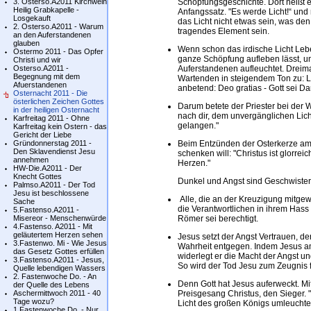
3. Osterso.A2011 Kirchweih
Schöpfungsgeschichte. Dort heißt e
Heilig Grabkapelle -
Anfangssatz. "Es werde Licht!“ und 
Losgekauft
das Licht nicht etwas sein, was de
2. Osterso.A2011 - Warum
tragendes Element sein.
an den Auferstandenen
glauben
Wenn schon das irdische Licht Lebe
Ostermo 2011 - Das Opfer
ganze Schöpfung aufleben lässt, um
Christi und wir
Osterso.A2011 -
Auferstandenen aufleuchtet. Dreimal
Begegnung mit dem
Wartenden in steigendem Ton zu: Lum
Afuerstandenen
anbetend: Deo gratias - Gott sei Da
Osternacht 2011 - Die
österlichen Zeichen Gottes
Darum betete der Priester bei der 
in der heiligen Osternacht
nach dir, dem unvergänglichen Lich
Karfreitag 2011 - Ohne
gelangen."
Karfreitag kein Ostern - das
Gericht der Liebe
Gründonnerstag 2011 -
Beim Entzünden der Osterkerze am 
Den Sklavendienst Jesu
schenken will: "Christus ist glorre
annehmen
Herzen."
HW-Die.A2011 - Der
Knecht Gottes
Dunkel und Angst sind Geschwiste
Palmso.A2011 - Der Tod
Jesu ist beschlossene
Alle, die an der Kreuzigung mitgewi
Sache
die Verantwortlichen in ihrem Hass
5.Fastenso.A2011 -
Misereor - Menschenwürde
Römer sei berechtigt.
4.Fastenso. A2011 - Mit
geläutertem Herzen sehen
Jesus setzt der Angst Vertrauen, d
3.Fastenwo. Mi - Wie Jesus
Wahrheit entgegen. Indem Jesus am
das Gesetz Gottes erfüllen
widerlegt er die Macht der Angst u
3.Fastenso.A2011 - Jesus,
So wird der Tod Jesu zum Zeugnis 
Quelle lebendigen Wassers
2. Fastenwoche Do. - An
Denn Gott hat Jesus auferweckt. Mi
der Quelle des Lebens
Aschermittwoch 2011 - 40
Preisgesang Christus, den Sieger. 
Tage wozu?
Licht des großen Königs umleuchtet
1.Fastenwoche Do. - Nur