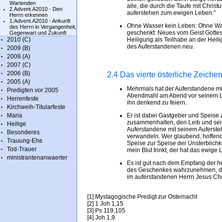
Wartenden
alle, die durch die Taufe mit Christ
2.Advent.A2010 - Den
auferstehen zum ewigen Leben."
Herrn erkennen
1.Advent.A2010 - Ankunft
Ohne Wasser kein Leben: Ohne Wasse
des Herrn in Vergangenheit,
geschenkt: Neues vom Geist Gottes
Gegenwart und Zukunft
2010 (C)
Heiligung als Teilhabe an der Heili
des Auferstandenen neu.
2009 (B)
2008 (A)
2007 (C)
2006 (B)
2.4 Das vierte österliche Zeiche
2005 (A)
Mehrmals hat der Auferstandene mi
Predigten vor 2005
Abendmahl am Abend vor seinem Le
Herrenfeste
ihn denkend zu feiern.
Kirchweih-Titularfeste
Maria
Er ist dabei Gastgeber und Speise
zusammenhalten, den Leib und seine 
Heilige
Auferstandene mit seinem Auferst
Besonderes
verwandeln. Wer glaubend, hoffend
Trauung-Ehe
Speise zur Speise der Unsterblichk
Tod-Trauer
mein Blut trinkt, der hat das ewige
ministrantenanwaerter
Es ist gut nach dem Empfang der h
des Geschenkes wahrzunehmen, da
im auferstandenen Herrn Jesus Chri
[1] Mystagogische Predigt zur Osternacht
[2] 1 Joh 1,15
[3] Ps 119,105
[4] Joh 1,9