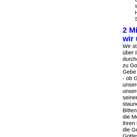
2 M
wir
Wir s
über i
durch
zu Go
Gebe 
- ob 
unser
unser
seine
staun
Bitte
die M
ihren 
die G
Gotte