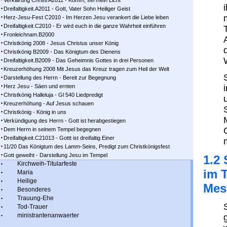
Verklärung Christi A2011 - Komm, sei mein Licht
Dreifaltigkeit.A2011 - Gott, Vater Sohn Heiliger Geist
Herz-Jesu-Fest C2010 - Im Herzen Jesu verankert die Liebe leben
Dreifaltigkeit.C2010 - Er wird euch in die ganze Wahrheit einführen
Fronleichnam.B2000
Christkönig 2008 - Jesus Christus unser König
Christkönig B2009 - Das Königtum des Dienens
Dreifaltigkeit.B2009 - Das Geheimnis Gottes in drei Personen
Kreuzerhöhung 2008 Mit Jesus das Kreuz tragen zum Heil der Welt
Darstellung des Herrn - Bereit zur Begegnung
Herz Jesu - Säen und ernten
Christkönig Halleluja - Gl 540 Liedpredigt
Kreuzerhöhung - Auf Jesus schauen
Christkönig - König in uns
Verkündigung des Herrn - Gott ist herabgestiegen
Dem Herrn in seinem Tempel begegnen
Dreifaltigkeit.C21013 - Gottt ist dreifaltig Einer
11/20 Das Königtum des Lamm-Seins, Predigt zum Christkönigsfest
Gott geweiht - Darstellung Jesu im Tempel
1.2
Kirchweih-Titularfeste
im 
Maria
Heilige
Mes
Besonderes
Trauung-Ehe
Tod-Trauer
ministrantenanwaerter