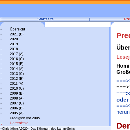
Startseite
|
Pre
Übersicht
Pre
2021 (B)
2020
2019
Über
2018
2017 (A)
Lesej
2016 (C)
2015 (B)
Homil
2014 (A)
Groß
2013 (C)
2012 (B)
===>>
2011 (A)
===>>
2010 (C)
===>
2009 (B)
2008 (A)
oder
2007 (C)
===>>
2006 (B)
herun
2005 (A)
Predigten vor 2005
Herrenfeste
Der
Christkönig A2020 - Das Königtum des Lamm-Seins