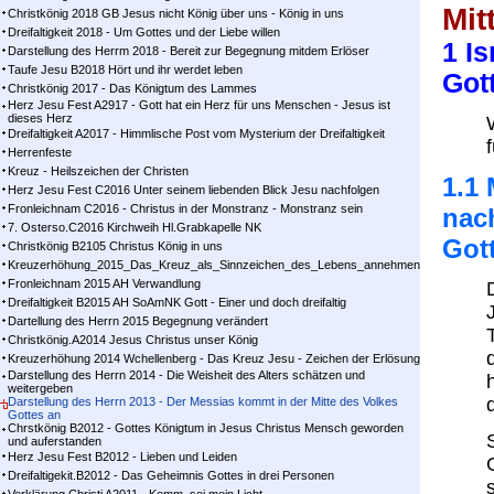
Mit
Christkönig 2018 GB Jesus nicht König über uns - König in uns
Dreifaltigkeit 2018 - Um Gottes und der Liebe willen
1 I
Darstellung des Herrm 2018 - Bereit zur Begegnung mitdem Erlöser
Taufe Jesu B2018 Hört und ihr werdet leben
Got
Christkönig 2017 - Das Königtum des Lammes
Herz Jesu Fest A2917 - Gott hat ein Herz für uns Menschen - Jesus ist
dieses Herz
Dreifaltigkeit A2017 - Himmlische Post vom Mysterium der Dreifaltigkeit
Herrenfeste
Kreuz - Heilszeichen der Christen
1.1
Herz Jesu Fest C2016 Unter seinem liebenden Blick Jesu nachfolgen
Fronleichnam C2016 - Christus in der Monstranz - Monstranz sein
nac
7. Osterso.C2016 Kirchweih Hl.Grabkapelle NK
Got
Christkönig B2105 Christus König in uns
Kreuzerhöhung_2015_Das_Kreuz_als_Sinnzeichen_des_Lebens_annehmen
Fronleichnam 2015 AH Verwandlung
Dreifaltigkeit B2015 AH SoAmNK Gott - Einer und doch dreifaltig
Dartellung des Herrn 2015 Begegnung verändert
Christkönig.A2014 Jesus Christus unser König
Kreuzerhöhung 2014 Wchellenberg - Das Kreuz Jesu - Zeichen der Erlösung
Darstellung des Herrn 2014 - Die Weisheit des Alters schätzen und
weitergeben
Darstellung des Herrn 2013 - Der Messias kommt in der Mitte des Volkes
Gottes an
Chrstkönig B2012 - Gottes Königtum in Jesus Christus Mensch geworden
und auferstanden
Herz Jesu Fest B2012 - Lieben und Leiden
Dreifaltigekit.B2012 - Das Geheimnis Gottes in drei Personen