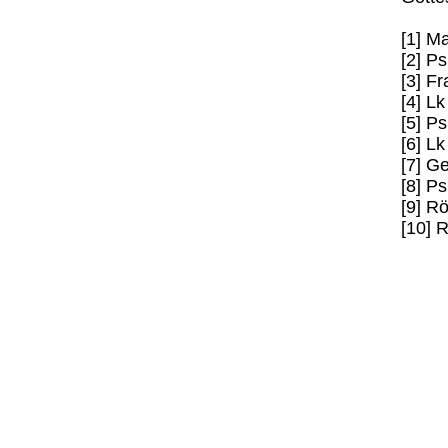
[1] Ma
[2] P
[3] F
[4] Lk
[5] P
[6] L
[7] G
[8] Ps
[9] R
[10] 