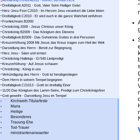
Verklärung Christi A2011 - Komm, sei mein Licht
Dreifaltigkeit.A2011 - Gott, Vater Sohn Heiliger Geist
Herz-Jesu-Fest C2010 - Im Herzen Jesu verankert die Liebe leben
Dreifaltigkeit.C2010 - Er wird euch in die ganze Wahrheit einführen
Fronleichnam.B2000
Christkönig 2008 - Jesus Christus unser König
Christkönig B2009 - Das Königtum des Dienens
Dreifaltigkeit.B2009 - Das Geheimnis Gottes in drei Personen
Kreuzerhöhung 2008 Mit Jesus das Kreuz tragen zum Heil der Welt
Darstellung des Herrn - Bereit zur Begegnung
Herz Jesu - Säen und ernten
Christkönig Halleluja - Gl 540 Liedpredigt
Kreuzerhöhung - Auf Jesus schauen
Christkönig - König in uns
Verkündigung des Herrn - Gott ist herabgestiegen
Dem Herrn in seinem Tempel begegnen
Dreifaltigkeit.C21013 - Gottt ist dreifaltig Einer
11/20 Das Königtum des Lamm-Seins, Predigt zum Christkönigsfest
Gott geweiht - Darstellung Jesu im Tempel
Kirchweih-Titularfeste
Maria
Heilige
Besonderes
Trauung-Ehe
Tod-Trauer
ministrantenanwaerter