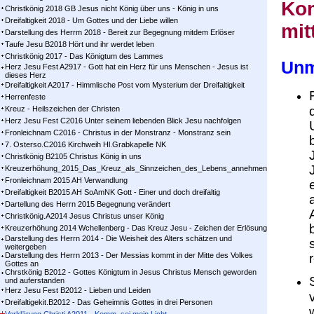
Kom
Christkönig 2018 GB Jesus nicht König über uns - König in uns
Dreifaltigkeit 2018 - Um Gottes und der Liebe willen
mit
Darstellung des Herrm 2018 - Bereit zur Begegnung mitdem Erlöser
Taufe Jesu B2018 Hört und ihr werdet leben
Christkönig 2017 - Das Königtum des Lammes
Unm
Herz Jesu Fest A2917 - Gott hat ein Herz für uns Menschen - Jesus ist
dieses Herz
Dreifaltigkeit A2017 - Himmlische Post vom Mysterium der Dreifaltigkeit
Herrenfeste
Kreuz - Heilszeichen der Christen
Herz Jesu Fest C2016 Unter seinem liebenden Blick Jesu nachfolgen
Fronleichnam C2016 - Christus in der Monstranz - Monstranz sein
7. Osterso.C2016 Kirchweih Hl.Grabkapelle NK
Christkönig B2105 Christus König in uns
Kreuzerhöhung_2015_Das_Kreuz_als_Sinnzeichen_des_Lebens_annehmen
Fronleichnam 2015 AH Verwandlung
Dreifaltigkeit B2015 AH SoAmNK Gott - Einer und doch dreifaltig
Dartellung des Herrn 2015 Begegnung verändert
Christkönig.A2014 Jesus Christus unser König
Kreuzerhöhung 2014 Wchellenberg - Das Kreuz Jesu - Zeichen der Erlösung
Darstellung des Herrn 2014 - Die Weisheit des Alters schätzen und
weitergeben
Darstellung des Herrn 2013 - Der Messias kommt in der Mitte des Volkes
Gottes an
Chrstkönig B2012 - Gottes Königtum in Jesus Christus Mensch geworden
und auferstanden
Herz Jesu Fest B2012 - Lieben und Leiden
Dreifaltigekit.B2012 - Das Geheimnis Gottes in drei Personen