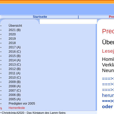
Startseite
|
Pre
Übersicht
Pre
2021 (B)
2020
2019
Über
2018
2017 (A)
Lesej
2016 (C)
2015 (B)
Homil
2014 (A)
Verkl
2013 (C)
2012 (B)
Neun
2011 (A)
2010 (C)
===>>
2009 (B)
===>
2008 (A)
===>>
2007 (C)
herun
2006 (B)
2005 (A)
===>
Predigten vor 2005
oder
Herrenfeste
Christkönig A2020 - Das Königtum des Lamm-Seins