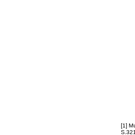
[1] M
S.321