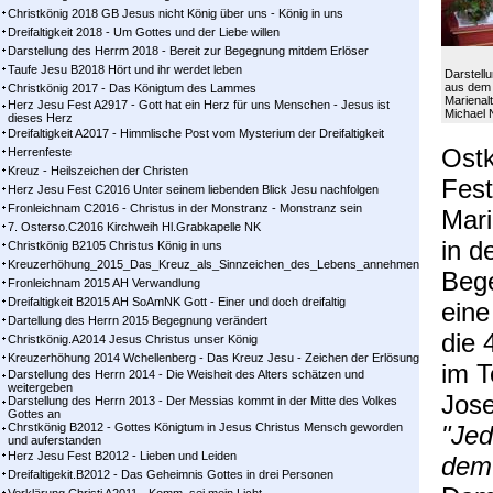
Christkönig 2018 GB Jesus nicht König über uns - König in uns
Dreifaltigkeit 2018 - Um Gottes und der Liebe willen
Darstellung des Herrm 2018 - Bereit zur Begegnung mitdem Erlöser
Taufe Jesu B2018 Hört und ihr werdet leben
Darstellu
aus dem 
Christkönig 2017 - Das Königtum des Lammes
Marienalt
Herz Jesu Fest A2917 - Gott hat ein Herz für uns Menschen - Jesus ist
Michael 
dieses Herz
Dreifaltigkeit A2017 - Himmlische Post vom Mysterium der Dreifaltigkeit
Ostk
Herrenfeste
Kreuz - Heilszeichen der Christen
Fest
Herz Jesu Fest C2016 Unter seinem liebenden Blick Jesu nachfolgen
Fronleichnam C2016 - Christus in der Monstranz - Monstranz sein
Mari
7. Osterso.C2016 Kirchweih Hl.Grabkapelle NK
in d
Christkönig B2105 Christus König in uns
Kreuzerhöhung_2015_Das_Kreuz_als_Sinnzeichen_des_Lebens_annehmen
Bege
Fronleichnam 2015 AH Verwandlung
Dreifaltigkeit B2015 AH SoAmNK Gott - Einer und doch dreifaltig
eine
Dartellung des Herrn 2015 Begegnung verändert
die 
Christkönig.A2014 Jesus Christus unser König
Kreuzerhöhung 2014 Wchellenberg - Das Kreuz Jesu - Zeichen der Erlösung
im T
Darstellung des Herrn 2014 - Die Weisheit des Alters schätzen und
weitergeben
Jose
Darstellung des Herrn 2013 - Der Messias kommt in der Mitte des Volkes
Gottes an
Chrstkönig B2012 - Gottes Königtum in Jesus Christus Mensch geworden
"Jed
und auferstanden
Herz Jesu Fest B2012 - Lieben und Leiden
dem 
Dreifaltigekit.B2012 - Das Geheimnis Gottes in drei Personen