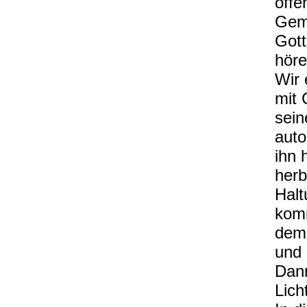
offe
Geme
Gott
höre
Wir 
mit 
sein
auto
ihn 
herb
Hal
kom
dem
und 
Dann
Lich