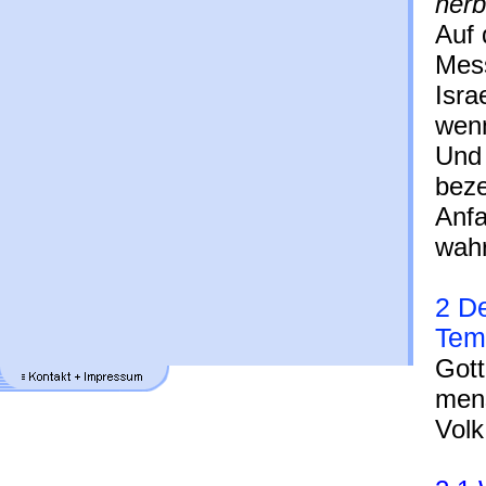
herb
Auf
Mess
Isra
wenn
Und 
beze
Anfa
wahr
2 D
Tem
Gott
men
Volk