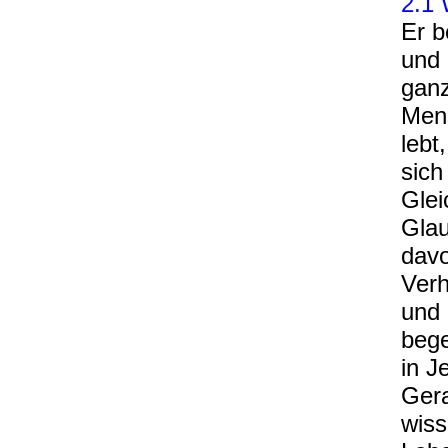
2.1
Er 
und 
ganz
Mens
lebt
sich
Glei
Glau
davo
Verh
und 
bege
in J
Gera
wiss