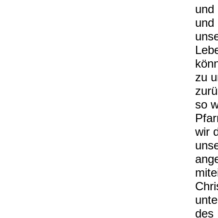
und 
und 
unse
Lebe
könn
zu 
zurü
so w
Pfar
wir 
unse
ange
mite
Chri
unte
des