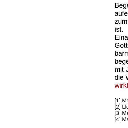
Beg
aufe
zum
ist.
Eina
Gott
bar
bege
mit 
die 
wirk
[1] M
[2] L
[3] M
[4] M