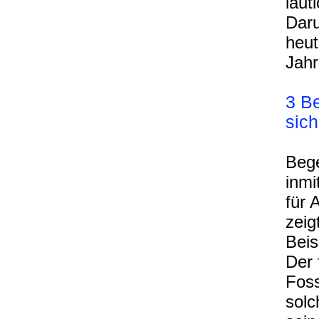
laut
Daru
heut
Jahr
3 B
sich
Beg
inmi
für 
zeig
Beis
Der 
Foss
solc