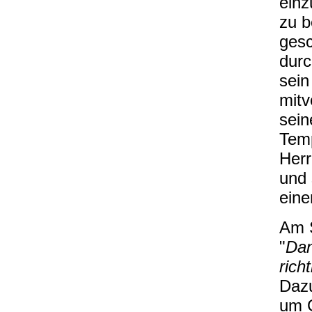
einz
zu 
gesc
durc
sein
mitv
sein
Tem
Herr
und 
eine
Am S
"
Dan
rich
Dazu
um G