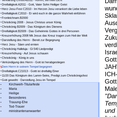
Dami
Verklärung Christi A2011 - Komm, sei mein Licht
Dreifaltigkeit.A2011 - Gott, Vater Sohn Heiliger Geist
wund
Herz-Jesu-Fest C2010 - Im Herzen Jesu verankert die Liebe leben
Dreifaltigkeit.C2010 - Er wird euch in die ganze Wahrheit einführen
Skla
Fronleichnam.B2000
Ausd
Christkönig 2008 - Jesus Christus unser König
Christkönig B2009 - Das Königtum des Dienens
Verg
Dreifaltigkeit.B2009 - Das Geheimnis Gottes in drei Personen
Kreuzerhöhung 2008 Mit Jesus das Kreuz tragen zum Heil der Welt
Zuku
Darstellung des Herrn - Bereit zur Begegnung
verd
Herz Jesu - Säen und ernten
Christkönig Halleluja - Gl 540 Liedpredigt
Isra
Kreuzerhöhung - Auf Jesus schauen
Gott
Christkönig - König in uns
Verkündigung des Herrn - Gott ist herabgestiegen
JAH
Dem Herrn in seinem Tempel begegnen
Dreifaltigkeit.C21013 - Gottt ist dreifaltig Einer
ICH
11/20 Das Königtum des Lamm-Seins, Predigt zum Christkönigsfest
Gott
Gott geweiht - Darstellung Jesu im Tempel
Kirchweih-Titularfeste
Male
Maria
Heilige
"Dan
Besonderes
Temp
Trauung-Ehe
Tod-Trauer
und 
ministrantenanwaerter