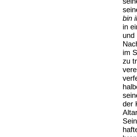
sein
sei
bin 
in e
und 
Nach
im S
zu t
vere
verf
halb
sein
der 
Alta
Sein
haft