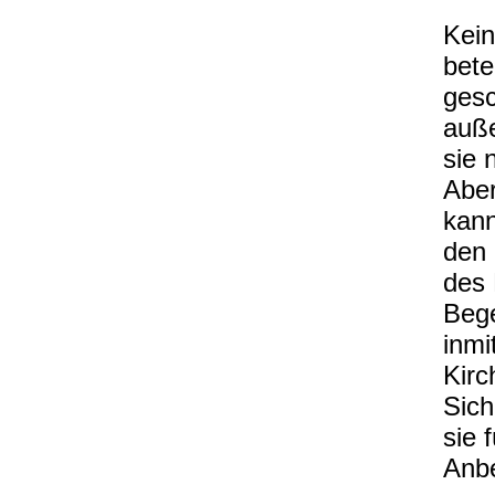
Kei
bete
gesc
auß
sie 
Aber
kann
den 
des 
Bege
inmi
Kirc
Sich
sie 
Anb