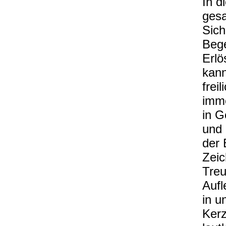
In d
gesa
Sich
Beg
Erlö
kann
frei
imm
in G
und 
der 
Zeic
Treu
Aufl
in u
Kerz