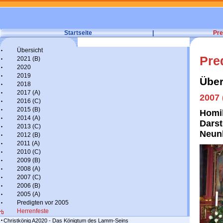
Startseite
|
Pre
Übersicht
Pre
2021 (B)
2020
2019
Über
2018
2017 (A)
2007 
2016 (C)
2015 (B)
Homil
2014 (A)
Darst
2013 (C)
Neun
2012 (B)
2011 (A)
2010 (C)
2009 (B)
2008 (A)
2007 (C)
2006 (B)
2005 (A)
Predigten vor 2005
Herrenfeste
Christkönig A2020 - Das Königtum des Lamm-Seins