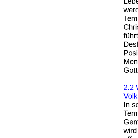
Lebe
werd
Temp
Chri
führ
Desh
Posi
Men
Gott
2.2 
Volk
In s
Temp
Geme
wird