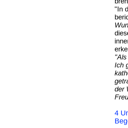
bren
"In 
beri
Wund
dies
inne
erke
"Als
Ich 
kath
get
der 
Freu
4 Un
Beg