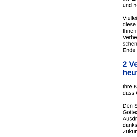
und h
Vielle
diese
Ihnen
Verhe
schen
Ende 
2 V
heu
Ihre 
dass 
Den S
Gotte
Ausdr
danks
Zukun