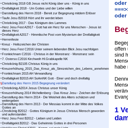
oder
Christkönig 2018 GB Jesus nicht König über uns - König in uns
===>
Dreifaltigkeit 2018 - Um Gottes und der Liebe willen
Darstellung des Herrm 2018 - Bereit zur Begegnung mitdem Erlöser
oder
Taufe Jesu B2018 Hört und ihr werdet leben
Christkönig 2017 - Das Königtum des Lammes
Beg
Herz Jesu Fest A2917 - Gott hat ein Herz für uns Menschen - Jesus ist
dieses Herz
Dreifaltigkeit A2017 - Himmlische Post vom Mysterium der Dreifaltigkeit
Herrenfeste
Begeg
Kreuz - Heilszeichen der Christen
offen
Herz Jesu Fest C2016 Unter seinem liebenden Blick Jesu nachfolgen
sind h
Fronleichnam C2016 - Christus in der Monstranz - Monstranz sein
7. Osterso.C2016 Kirchweih Hl.Grabkapelle NK
Mensc
Christkönig B2105 Christus König in uns
habe 
Kreuzerhöhung_2015_Das_Kreuz_als_Sinnzeichen_des_Lebens_annehmen
Fronleichnam 2015 AH Verwandlung
Denno
Dreifaltigkeit B2015 AH SoAmNK Gott - Einer und doch dreifaltig
Dartellung des Herrn 2015 Begegnung verändert
Mensc
Christkönig.A2014 Jesus Christus unser König
verän
Kreuzerhöhung 2014 Wchellenberg - Das Kreuz Jesu - Zeichen der Erlösung
Evang
Darstellung des Herrn 2014 - Die Weisheit des Alters schätzen und
weitergeben
Darstellung des Herrn 2013 - Der Messias kommt in der Mitte des Volkes
Gottes an
1 V
Chrstkönig B2012 - Gottes Königtum in Jesus Christus Mensch geworden
und auferstanden
dam
Herz Jesu Fest B2012 - Lieben und Leiden
Dreifaltigekit.B2012 - Das Geheimnis Gottes in drei Personen