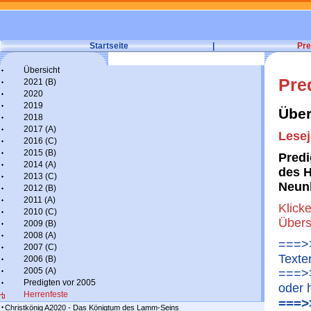
Startseite
|
Pre
Übersicht
Pre
2021 (B)
2020
2019
Über
2018
2017 (A)
Lesej
2016 (C)
2015 (B)
Predi
2014 (A)
des H
2013 (C)
Neun
2012 (B)
2011 (A)
Klick
2010 (C)
Übers
2009 (B)
2008 (A)
===>>
2007 (C)
Texte
2006 (B)
2005 (A)
===>>
Predigten vor 2005
oder 
Herrenfeste
===>
Christkönig A2020 - Das Königtum des Lamm-Seins