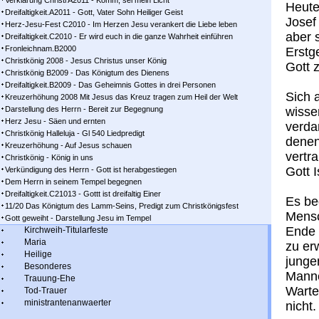
Verklärung Christi A2011 - Komm, sei mein Licht
Heute
Dreifaltigkeit.A2011 - Gott, Vater Sohn Heiliger Geist
Josef
Herz-Jesu-Fest C2010 - Im Herzen Jesu verankert die Liebe leben
aber 
Dreifaltigkeit.C2010 - Er wird euch in die ganze Wahrheit einführen
Fronleichnam.B2000
Erstg
Christkönig 2008 - Jesus Christus unser König
Gott 
Christkönig B2009 - Das Königtum des Dienens
Dreifaltigkeit.B2009 - Das Geheimnis Gottes in drei Personen
Sich 
Kreuzerhöhung 2008 Mit Jesus das Kreuz tragen zum Heil der Welt
Darstellung des Herrn - Bereit zur Begegnung
wisse
Herz Jesu - Säen und ernten
verda
Christkönig Halleluja - Gl 540 Liedpredigt
denen
Kreuzerhöhung - Auf Jesus schauen
vertr
Christkönig - König in uns
Gott I
Verkündigung des Herrn - Gott ist herabgestiegen
Dem Herrn in seinem Tempel begegnen
Dreifaltigkeit.C21013 - Gottt ist dreifaltig Einer
Es be
11/20 Das Königtum des Lamm-Seins, Predigt zum Christkönigsfest
Mensc
Gott geweiht - Darstellung Jesu im Tempel
Ende 
Kirchweih-Titularfeste
Maria
zu er
Heilige
junge
Besonderes
Manne
Trauung-Ehe
Warte
Tod-Trauer
ministrantenanwaerter
nicht.