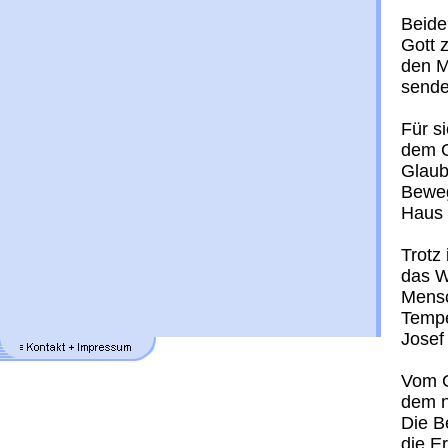
Beide
Gott 
den M
sende
Für s
dem G
Glaube
Beweg
Haus 
Trotz 
das W
Mensc
Tempe
Josef
Vom G
dem n
Die B
die Er