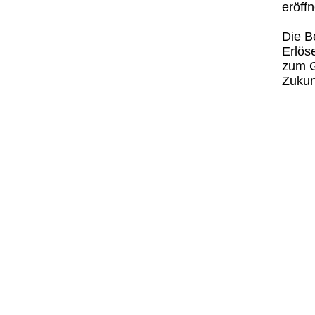
eröffn
Die B
Erlös
zum G
Zukun