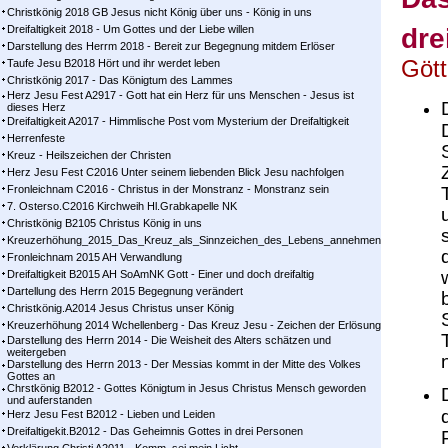
Christkönig 2018 GB Jesus nicht König über uns - König in uns
Dreifaltigkeit 2018 - Um Gottes und der Liebe willen
dre
Darstellung des Herrm 2018 - Bereit zur Begegnung mitdem Erlöser
Gött
Taufe Jesu B2018 Hört und ihr werdet leben
Christkönig 2017 - Das Königtum des Lammes
Herz Jesu Fest A2917 - Gott hat ein Herz für uns Menschen - Jesus ist
dieses Herz
Dreifaltigkeit A2017 - Himmlische Post vom Mysterium der Dreifaltigkeit
Herrenfeste
Kreuz - Heilszeichen der Christen
Herz Jesu Fest C2016 Unter seinem liebenden Blick Jesu nachfolgen
Fronleichnam C2016 - Christus in der Monstranz - Monstranz sein
7. Osterso.C2016 Kirchweih Hl.Grabkapelle NK
Christkönig B2105 Christus König in uns
Kreuzerhöhung_2015_Das_Kreuz_als_Sinnzeichen_des_Lebens_annehmen
Fronleichnam 2015 AH Verwandlung
Dreifaltigkeit B2015 AH SoAmNK Gott - Einer und doch dreifaltig
Dartellung des Herrn 2015 Begegnung verändert
Christkönig.A2014 Jesus Christus unser König
Kreuzerhöhung 2014 Wchellenberg - Das Kreuz Jesu - Zeichen der Erlösung
Darstellung des Herrn 2014 - Die Weisheit des Alters schätzen und
weitergeben
Darstellung des Herrn 2013 - Der Messias kommt in der Mitte des Volkes
Gottes an
Chrstkönig B2012 - Gottes Königtum in Jesus Christus Mensch geworden
und auferstanden
Herz Jesu Fest B2012 - Lieben und Leiden
Dreifaltigekit.B2012 - Das Geheimnis Gottes in drei Personen