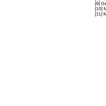
[9] G
[10] 
[11] 