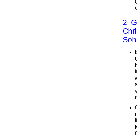
2. G
Chri
Soh