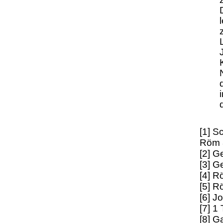
[1] S
Röm 
[2] G
[3] G
[4] R
[5] R
[6] J
[7] 1
[8] G