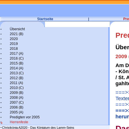
Startseite
|
Pre
Übersicht
Pre
2021 (B)
2020
2019
Über
2018
2017 (A)
2009 
2016 (C)
2015 (B)
Am Dr
2014 (A)
- Kön
2013 (C)
/ St.
2012 (B)
gahlt
2011 (A)
2010 (C)
===>>
2009 (B)
2008 (A)
Texte
2007 (C)
===>>
2006 (B)
===>>
2005 (A)
herun
Predigten vor 2005
Herrenfeste
Das
Christkönig A2020 - Das Königtum des Lamm-Seins