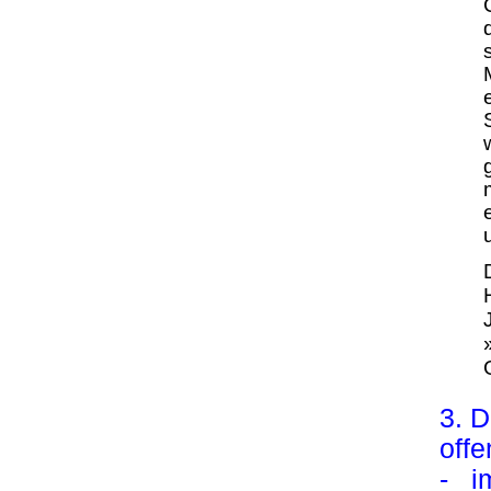
3. 
offe
- im