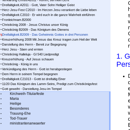
Verklärung Christi A2011 - Komm, sei mein Licht
Dreifaltigkeit.A2011 - Gott, Vater Sohn Heiliger Geist
Herz-Jesu-Fest C2010 - Im Herzen Jesu verankert die Liebe leben
Dreifaltigkeit.C2010 - Er wird euch in die ganze Wahrheit einführen
Fronleichnam.B2000
Christkönig 2008 - Jesus Christus unser König
Christkönig B2009 - Das Königtum des Dienens
Dreifaltigkeit.B2009 - Das Geheimnis Gottes in drei Personen
Kreuzerhöhung 2008 Mit Jesus das Kreuz tragen zum Heil der Welt
Darstellung des Herrn - Bereit zur Begegnung
Herz Jesu - Säen und ernten
1. G
Christkönig Halleluja - Gl 540 Liedpredigt
Kreuzerhöhung - Auf Jesus schauen
Pers
Christkönig - König in uns
Verkündigung des Herrn - Gott ist herabgestiegen
Dem Herrn in seinem Tempel begegnen
Dreifaltigkeit.C21013 - Gottt ist dreifaltig Einer
11/20 Das Königtum des Lamm-Seins, Predigt zum Christkönigsfest
Gott geweiht - Darstellung Jesu im Tempel
Kirchweih-Titularfeste
Maria
Heilige
Besonderes
Trauung-Ehe
Tod-Trauer
ministrantenanwaerter