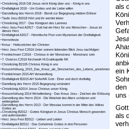
Christkönig 2018 GB Jesus nicht König über uns - König in uns
als 
Dreifaltigkeit 2018 - Um Gottes und der Liebe willen
Köni
Darstellung des Herrm 2018 - Bereit zur Begegnung mitdem Erlöser
Taufe Jesu B2018 Hört und ihr werdet leben
Verh
Christkönig 2017 - Das Königtum des Lammes
Herz Jesu Fest A2917 - Gott hat ein Herz für uns Menschen - Jesus ist
Gefa
dieses Herz
Dreifaltigkeit A2017 - Himmlische Post vom Mysterium der Dreifaltigkeit
Jesa
Herrenfeste
Kreuz - Heilszeichen der Christen
Aha
Herz Jesu Fest C2016 Unter seinem liebenden Blick Jesu nachfolgen
Köni
Fronleichnam C2016 - Christus in der Monstranz - Monstranz sein
7. Osterso.C2016 Kirchweih Hl.Grabkapelle NK
anbi
Christkönig B2105 Christus König in uns
ein 
Kreuzerhöhung_2015_Das_Kreuz_als_Sinnzeichen_des_Lebens_annehmen
Fronleichnam 2015 AH Verwandlung
Sohn
Dreifaltigkeit B2015 AH SoAmNK Gott - Einer und doch dreifaltig
Dartellung des Herrn 2015 Begegnung verändert
den 
Christkönig.A2014 Jesus Christus unser König
uns 
Kreuzerhöhung 2014 Wchellenberg - Das Kreuz Jesu - Zeichen der Erlösung
Darstellung des Herrn 2014 - Die Weisheit des Alters schätzen und
weitergeben
Darstellung des Herrn 2013 - Der Messias kommt in der Mitte des Volkes
Gott
Gottes an
Chrstkönig B2012 - Gottes Königtum in Jesus Christus Mensch geworden
als 
und auferstanden
Herz Jesu Fest B2012 - Lieben und Leiden
verh
Dreifaltigekit.B2012 - Das Geheimnis Gottes in drei Personen