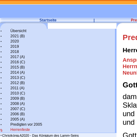
Startseite
|
Pre
Übersicht
Pre
2021 (B)
2020
2019
Herr
2018
2017 (A)
Ansp
2016 (C)
Herrn
2015 (B)
Neun
2014 (A)
2013 (C)
2012 (B)
Gott
2011 (A)
2010 (C)
dama
2009 (B)
Skla
2008 (A)
2007 (C)
und 
2006 (B)
2005 (A)
und 
Predigten vor 2005
Herrenfeste
Gott
Christkönig A2020 - Das Königtum des Lamm-Seins