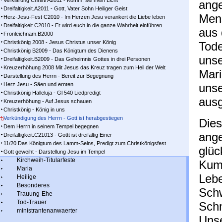
Verklärung Christi A2011 - Komm, sei mein Licht
ange
Dreifaltigkeit.A2011 - Gott, Vater Sohn Heiliger Geist
Mens
Herz-Jesu-Fest C2010 - Im Herzen Jesu verankert die Liebe leben
Dreifaltigkeit.C2010 - Er wird euch in die ganze Wahrheit einführen
aus 
Fronleichnam.B2000
Christkönig 2008 - Jesus Christus unser König
Tode
Christkönig B2009 - Das Königtum des Dienens
uns
Dreifaltigkeit.B2009 - Das Geheimnis Gottes in drei Personen
Kreuzerhöhung 2008 Mit Jesus das Kreuz tragen zum Heil der Welt
Mari
Darstellung des Herrn - Bereit zur Begegnung
Herz Jesu - Säen und ernten
unse
Christkönig Halleluja - Gl 540 Liedpredigt
ausg
Kreuzerhöhung - Auf Jesus schauen
Christkönig - König in uns
Verkündigung des Herrn - Gott ist herabgestiegen
Dies
Dem Herrn in seinem Tempel begegnen
ang
Dreifaltigkeit.C21013 - Gottt ist dreifaltig Einer
11/20 Das Königtum des Lamm-Seins, Predigt zum Christkönigsfest
glüc
Gott geweiht - Darstellung Jesu im Tempel
Kirchweih-Titularfeste
Kum
Maria
Lebe
Heilige
Besonderes
Sch
Trauung-Ehe
Tod-Trauer
Schm
ministrantenanwaerter
Unse