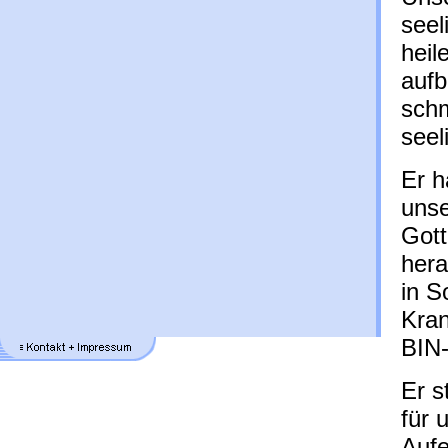
seel
heil
aufb
schm
seel
Er h
unse
Gott
hera
in S
Kran
BIN-
Er s
für 
Aufe