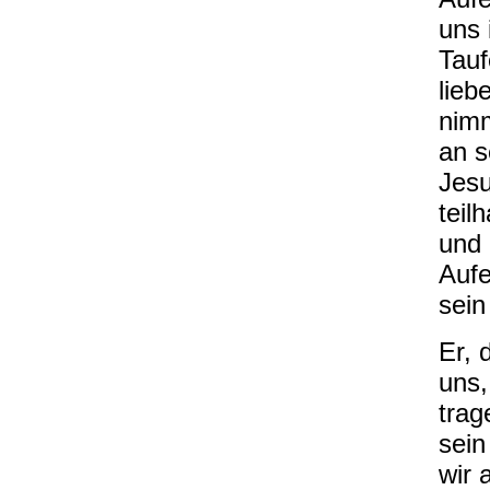
uns 
Tauf
lieb
nimm
an s
Jesu
teil
und 
Aufe
sein
Er, 
uns,
trag
sein
wir 