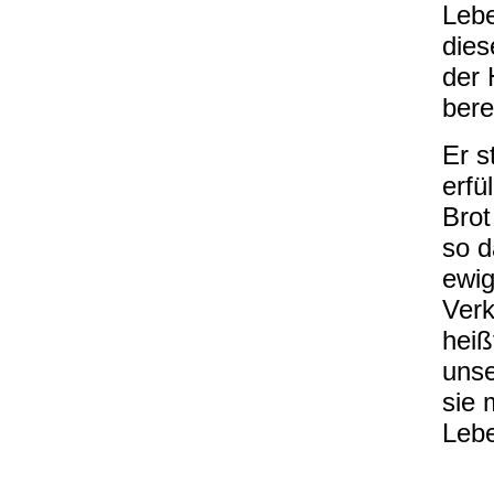
Lebe
dies
der 
bere
Er s
erfü
Brot
so d
ewi
Verk
heiß
unse
sie 
Leb