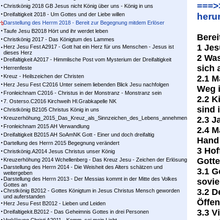
===>
Christkönig 2018 GB Jesus nicht König über uns - König in uns
Dreifaltigkeit 2018 - Um Gottes und der Liebe willen
heru
Darstellung des Herrm 2018 - Bereit zur Begegnung mitdem Erlöser
Taufe Jesu B2018 Hört und ihr werdet leben
Berei
Christkönig 2017 - Das Königtum des Lammes
1 Jes
Herz Jesu Fest A2917 - Gott hat ein Herz für uns Menschen - Jesus ist
dieses Herz
2 Was
Dreifaltigkeit A2017 - Himmlische Post vom Mysterium der Dreifaltigkeit
sich
Herrenfeste
Kreuz - Heilszeichen der Christen
2.1 M
Herz Jesu Fest C2016 Unter seinem liebenden Blick Jesu nachfolgen
Weg 
Fronleichnam C2016 - Christus in der Monstranz - Monstranz sein
2.2 K
7. Osterso.C2016 Kirchweih Hl.Grabkapelle NK
sind 
Christkönig B2105 Christus König in uns
Kreuzerhöhung_2015_Das_Kreuz_als_Sinnzeichen_des_Lebens_annehmen
2.3 J
Fronleichnam 2015 AH Verwandlung
2.4 M
Dreifaltigkeit B2015 AH SoAmNK Gott - Einer und doch dreifaltig
Hand
Dartellung des Herrn 2015 Begegnung verändert
3 Ho
Christkönig.A2014 Jesus Christus unser König
Gott
Kreuzerhöhung 2014 Wchellenberg - Das Kreuz Jesu - Zeichen der Erlösung
Darstellung des Herrn 2014 - Die Weisheit des Alters schätzen und
3.1 G
weitergeben
Darstellung des Herrn 2013 - Der Messias kommt in der Mitte des Volkes
sovie
Gottes an
3.2 D
Chrstkönig B2012 - Gottes Königtum in Jesus Christus Mensch geworden
und auferstanden
Öffen
Herz Jesu Fest B2012 - Lieben und Leiden
3.3 V
Dreifaltigekit.B2012 - Das Geheimnis Gottes in drei Personen