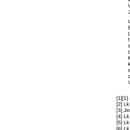
[1][1]
[2] Lk
[3] Je
[4] L
[5] L
[6] Lk