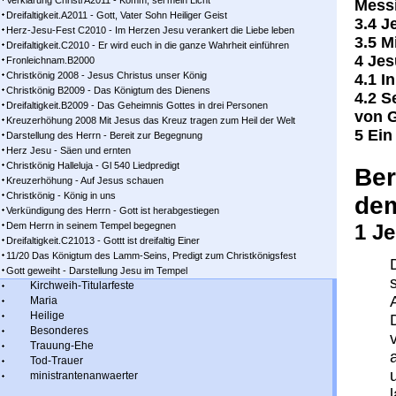
Verklärung Christi A2011 - Komm, sei mein Licht
Messi
Dreifaltigkeit.A2011 - Gott, Vater Sohn Heiliger Geist
3.4 J
Herz-Jesu-Fest C2010 - Im Herzen Jesu verankert die Liebe leben
3.5 M
Dreifaltigkeit.C2010 - Er wird euch in die ganze Wahrheit einführen
4 Jes
Fronleichnam.B2000
Christkönig 2008 - Jesus Christus unser König
4.1 I
Christkönig B2009 - Das Königtum des Dienens
4.2 S
Dreifaltigkeit.B2009 - Das Geheimnis Gottes in drei Personen
von G
Kreuzerhöhung 2008 Mit Jesus das Kreuz tragen zum Heil der Welt
5 Ein
Darstellung des Herrn - Bereit zur Begegnung
Herz Jesu - Säen und ernten
Christkönig Halleluja - Gl 540 Liedpredigt
Ber
Kreuzerhöhung - Auf Jesus schauen
Christkönig - König in uns
dem
Verkündigung des Herrn - Gott ist herabgestiegen
Dem Herrn in seinem Tempel begegnen
1 J
Dreifaltigkeit.C21013 - Gottt ist dreifaltig Einer
11/20 Das Königtum des Lamm-Seins, Predigt zum Christkönigsfest
Gott geweiht - Darstellung Jesu im Tempel
Kirchweih-Titularfeste
Maria
Heilige
Besonderes
Trauung-Ehe
Tod-Trauer
ministrantenanwaerter