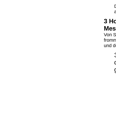
3 H
Mes
Von S
fromm
und de