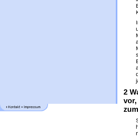
2 W
vor,
zum