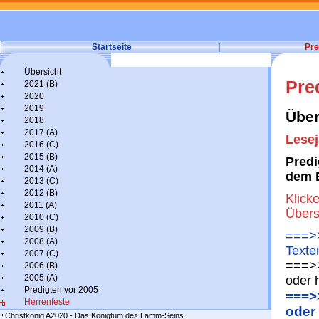
Startseite
|
Pre
Übersicht
Pre
2021 (B)
2020
2019
Über
2018
2017 (A)
Lesej
2016 (C)
2015 (B)
Predi
2014 (A)
dem 
2013 (C)
2012 (B)
Klick
2011 (A)
Übers
2010 (C)
2009 (B)
===>>
2008 (A)
Texte
2007 (C)
===>>
2006 (B)
2005 (A)
oder 
Predigten vor 2005
===>
Herrenfeste
oder
Christkönig A2020 - Das Königtum des Lamm-Seins