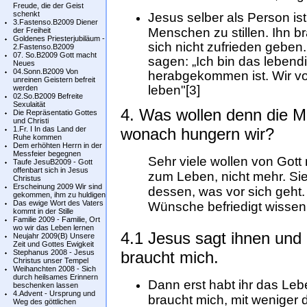
Freude, die der Geist
schenkt
Jesus selber als Person i
3.Fastenso.B2009 Diener
Menschen zu stillen. Ihn br
der Freiheit
Goldenes Priesterjubiläum -
sich nicht zufrieden geben
2.Fastenso.B2009
07. So.B2009 Gott macht
sagen: „Ich bin das leben
Neues
04.Sonn.B2009 Von
herabgekommen ist. Wir von
unreinen Geistern befreit
leben"[3]
werden
02.So.B2009 Befreite
Sexulaität
4. Was wollen denn die M
Die Repräsentatio Gottes
und Christi
1.Fr. I In das Land der
wonach hungern wir?
Ruhe kommen
Dem erhöhten Herrn in der
Messfeier begegnen
Sehr viele wollen von Gott 
Taufe JesuB2009 - Gott
offenbart sich in Jesus
zum Leben, nicht mehr. Si
Christus
Erscheinung 2009 Wir sind
dessen, was vor sich geht.
gekommen, ihm zu huldigen
Das ewige Wort des Vaters
Wünsche befriedigt wissen
kommt in der Stille
Familie 2009 - Familie, Ort
wo wir das Leben lernen
4.1 Jesus sagt ihnen und 
Neujahr 2009(B) Unsere
Zeit und Gottes Ewigkeit
Stephanus 2008 - Jesus
braucht mich.
Christus unser Tempel
Weihanchten 2008 - Sich
durch heilsames Erinnern
Dann erst habt ihr das Leben
beschenken lassen
4.Advent - Ursprung und
braucht mich, mit weniger d
Weg des göttlichen