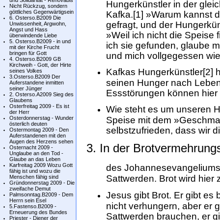
und Solidarität - Renovabis
Hungerkünstler in der gle
Nicht Rückzug, sondern
göttliches Gegenwärtigsein
Kafka.[1] »Warum kannst du
6. Osterso.B2009 Die
gefragt, und der Hungerkün
Unwissenheit, Argwohn,
Angst und Hass
»Weil ich nicht die Speise 
überwindende Liebe
5. Osterso.B2009 - in und
ich sie gefunden, glaube m
mit der Kirche Frucht
bringen für Gott
und mich vollgegessen wie 
4. Osterso.B2009 GB
Kirchweih - Gott, der Hirte
Kafkas Hungerkünstler[2] h
seines Volkes
3.Osterso.B2009 Der
seinen Hunger nach Leben n
Auferstandene inmitten
seiner Jünger
Essstörungen können hier 
2. Osterso.A2009 Sieg des
Glaubens
Osterfreitag 2009 - Es ist
Wie steht es um unseren 
der Herr
Osterdonnerstag - Wunder
Speise mit dem »Geschmack
österlich deuten
selbstzufrieden, dass wir
Ostermontag 2009 - Den
Auferstandenen mit den
Augen des Herzens sehen
3. In der Brotvermehrung
Osternacht 2009 -
Unglaube an den Tod -
Glaube an das Leben
Karfreitag 2009 Wozu Gott
des Johannesevangeliums g
fähig ist und wozu die
Sattwerden. Brot wird hier
Menschen fähig sind
Gründonnerstag 2009 - Die
zweifache Demut
Jesus gibt Brot. Er gibt es
Palmsonntag.B2009 - Dem
Herrn sein Esel
nicht verhungern, aber er g
5.Fastenso.B2009 -
Erneuerung des Bundes
Sattwerden brauchen, er gib
Priester - Diener der