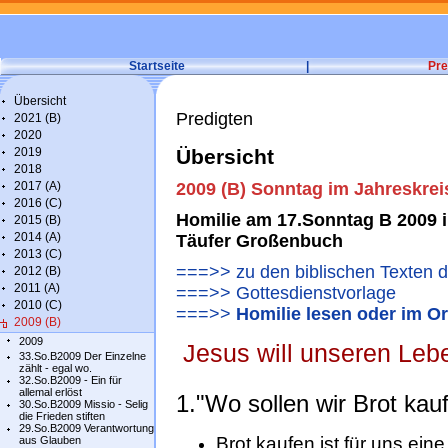
Startseite
|
Pre
Übersicht
Predigten
2021 (B)
2020
2019
Übersicht
2018
2017 (A)
2009 (B) Sonntag im Jahreskrei
2016 (C)
Homilie am 17.Sonntag B 2009 in
2015 (B)
2014 (A)
Täufer Großenbuch
2013 (C)
===>> zu den biblischen Texten 
2012 (B)
2011 (A)
===>> Gottesdienstvorlage
2010 (C)
===>>
Homilie lesen oder im O
2009 (B)
2009
Jesus will unseren Lebe
33.So.B2009 Der Einzelne
zählt - egal wo.
32.So.B2009 - Ein für
allemal erlöst
1."Wo sollen wir Brot kau
30.So.B2009 Missio - Selig
die Frieden stiften
29.So.B2009 Verantwortung
Brot kaufen ist für uns eine
aus Glauben