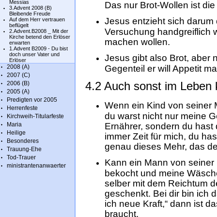
Messias
Das nur Brot-Wollen ist die
3.Advent 2008 (B)
Bleibende Freude
Jesus entzieht sich darum
Auf dem Herr vertrauen
beflügelt
Versuchung handgreiflich wi
2.Advent.B2008 _ Mit der
Kirche betend den Erlöser
machen wollen.
erwarten
1.Advent B2009 - Du bist
doch unser Vater und
Jesus gibt also Brot, aber 
Erlöser
2008 (A)
Gegenteil er will Appetit m
2007 (C)
4.2 Auch sonst im Leben 
2006 (B)
2005 (A)
Predigten vor 2005
Wenn ein Kind von seiner 
Herrenfeste
du warst nicht nur meine G
Kirchweih-Titularfeste
Maria
Ernährer, sondern du hast 
Heilige
immer Zeit für mich, du ha
Besonderes
genau dieses Mehr, das de
Trauung-Ehe
Tod-Trauer
Kann ein Mann von seiner 
ministrantenanwaerter
bekocht und meine Wäsche
selber mit dem Reichtum d
geschenkt. Bei dir bin ich 
ich neue Kraft,“ dann ist 
braucht.