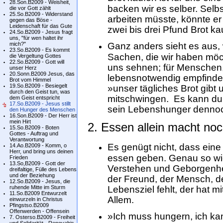
28.Son.B2009 - Weisheit,
backen wir es selber. Sel
die vor Gott zählt
25.So.B2009 - Widerstand
arbeiten müsste, könnte e
gegen das Böse -
Leidenschaft für das Gute
zwei bis drei Pfund Brot ka
24.So.B2009 - Jesus fragt
uns, "für wen haltet ihr
mich?"
Ganz anders sieht es aus, 
23.So.B2009 - Es kommt
Sachen, die wir haben möc
die Vergeltung Gottes
22.So.B2009 - Gott will
uns sehnen; für Menschen,
unser Herz
20.Sonn.B2009 Jesus, das
lebensnotwendig empfinden.
Brot vom Himmel
19.So.B2009 - Besiegelt
»unser tägliches Brot gibt 
durch den Geist tun, was
mitschwingen. Es kann durc
dem Geist entspricht
17.So.B2009 - Jesus stillt
sein Lebenshunger dennoch n
den Hunger des Menschen
16.Son.B2009 - Der Herr ist
mein Hirt
2. Essen allein macht noch
15.So.B2009 - Boten
Gottes - Auftrag und
Verantwortung
Es genügt nicht, dass eine 
14.Ao.B2009 - Komm, o
Herr, und bring uns deinen
essen geben. Genau so wich
Frieden
13.So,B2009 - Gott der
Verstehen und Geborgenhe
dreifaltige, Fülle des Lebens
und der Beziehung
der Freund, der Mensch, d
12.So.B2009 - Jesus, die
ruhende Mitte im Sturm
Lebensziel fehlt, der hat m
11.So.B2009 Entwurzelt
Allem.
einwurzeln in Christus
Pfingstso.B2009
Offenwerden - Offensein
»Ich muss hungern, ich kan
7. Osterso.B2009 - Freiheit