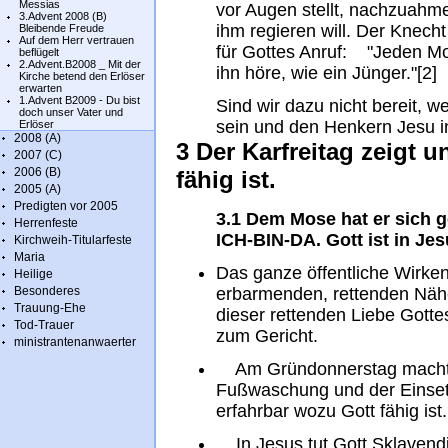
Messias
vor Augen stellt, nachzuahmen
3.Advent 2008 (B)
ihm regieren will. Der Knech
Bleibende Freude
Auf dem Herr vertrauen
für Gottes Anruf: "Jeden Mo
beflügelt
2.Advent.B2008 _ Mit der
ihn höre, wie ein 
Kirche betend den Erlöser
erwarten
1.Advent B2009 - Du bist
Sind wir dazu nicht bereit, w
doch unser Vater und
sein und den Henkern Jesu i
Erlöser
2008 (A)
3 Der Karfreitag zeigt 
2007 (C)
2006 (B)
fähig ist.
2005 (A)
Predigten vor 2005
3.1 Dem Mose hat er sich 
Herrenfeste
ICH-BIN-DA. Gott ist in Je
Kirchweih-Titularfeste
Maria
Das ganze öffentliche Wirken
Heilige
Besonderes
erbarmenden, rettenden Nähe
Trauung-Ehe
dieser rettenden Liebe Gotte
Tod-Trauer
zum Gericht.
ministrantenanwaerter
Am Gründonnerstag macht u
Fußwaschung und der Einsetz
erfahrbar wozu Gott fähig ist.
In Jesus tut Gott Sklavendie