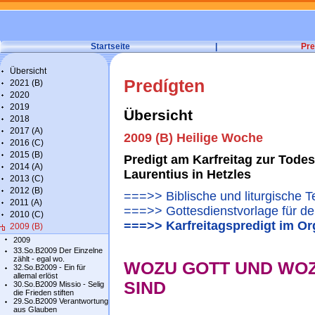
Startseite
|
Pre
Übersicht
Predígten
2021 (B)
2020
2019
Übersicht
2018
2017 (A)
2009 (B) Heilige Woche
2016 (C)
2015 (B)
Predigt am Karfreitag zur Tode
2014 (A)
Laurentius in Hetzles
2013 (C)
2012 (B)
===>> Biblische und liturgische T
2011 (A)
===>> Gottesdienstvorlage für de
2010 (C)
===>> Karfreitagspredigt im Or
2009 (B)
2009
33.So.B2009 Der Einzelne
zählt - egal wo.
WOZU GOTT UND WOZ
32.So.B2009 - Ein für
allemal erlöst
SIND
30.So.B2009 Missio - Selig
die Frieden stiften
29.So.B2009 Verantwortung
aus Glauben