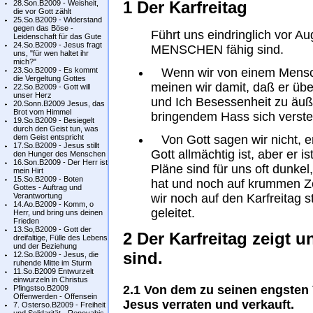
1 Der Karfreitag
28.Son.B2009 - Weisheit,
die vor Gott zählt
25.So.B2009 - Widerstand
gegen das Böse -
Führt uns eindringlich vor 
Leidenschaft für das Gute
24.So.B2009 - Jesus fragt
MENSCHEN fähig sind.
uns, "für wen haltet ihr
mich?"
23.So.B2009 - Es kommt
Wenn wir von einem Mensche
die Vergeltung Gottes
meinen wir damit, daß er übe
22.So.B2009 - Gott will
unser Herz
und Ich Besessenheit zu äuße
20.Sonn.B2009 Jesus, das
Brot vom Himmel
bringendem Hass sich verste
19.So.B2009 - Besiegelt
durch den Geist tun, was
dem Geist entspricht
Von Gott sagen wir nicht, er
17.So.B2009 - Jesus stillt
Gott allmächtig ist, aber er 
den Hunger des Menschen
16.Son.B2009 - Der Herr ist
Pläne sind für uns oft dunkel
mein Hirt
15.So.B2009 - Boten
hat und noch auf krummen Z
Gottes - Auftrag und
Verantwortung
wir noch auf den Karfreitag s
14.Ao.B2009 - Komm, o
geleitet.
Herr, und bring uns deinen
Frieden
13.So,B2009 - Gott der
2 Der Karfreitag zeigt 
dreifaltige, Fülle des Lebens
und der Beziehung
sind.
12.So.B2009 - Jesus, die
ruhende Mitte im Sturm
11.So.B2009 Entwurzelt
einwurzeln in Christus
2.1 Von dem zu seinen engsten
Pfingstso.B2009
Offenwerden - Offensein
Jesus verraten und verkauft.
7. Osterso.B2009 - Freiheit