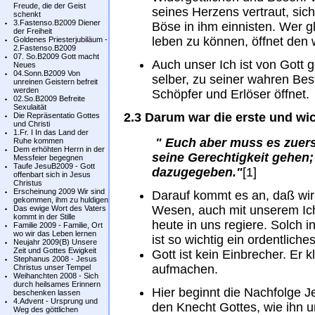
Freude, die der Geist
seines Herzens vertraut, sich
schenkt
3.Fastenso.B2009 Diener
Böse in ihm einnisten. Wer 
der Freiheit
leben zu können, öffnet den 
Goldenes Priesterjubiläum -
2.Fastenso.B2009
07. So.B2009 Gott macht
Auch unser Ich ist von Gott g
Neues
04.Sonn.B2009 Von
selber, zu seiner wahren Bes
unreinen Geistern befreit
werden
Schöpfer und Erlöser öffnet.
02.So.B2009 Befreite
Sexulaität
2.3 Darum war die erste und wic
Die Repräsentatio Gottes
und Christi
1.Fr. I In das Land der
" Euch aber muss es zuers
Ruhe kommen
Dem erhöhten Herrn in der
seine Gerechtigkeit gehen;
Messfeier begegnen
Taufe JesuB2009 - Gott
dazugegeben."
[1]
offenbart sich in Jesus
Christus
Erscheinung 2009 Wir sind
Darauf kommt es an, daß wir
gekommen, ihm zu huldigen
Wesen, auch mit unserem Ich 
Das ewige Wort des Vaters
kommt in der Stille
heute in uns regiere. Solch 
Familie 2009 - Familie, Ort
wo wir das Leben lernen
ist so wichtig ein ordentliche
Neujahr 2009(B) Unsere
Zeit und Gottes Ewigkeit
Gott ist kein Einbrecher. Er 
Stephanus 2008 - Jesus
aufmachen.
Christus unser Tempel
Weihanchten 2008 - Sich
durch heilsames Erinnern
Hier beginnt die Nachfolge 
beschenken lassen
4.Advent - Ursprung und
den Knecht Gottes, wie ihn u
Weg des göttlichen