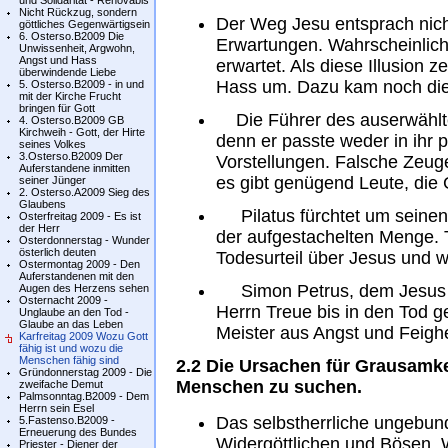
und Solidarität - Renovabis
Nicht Rückzug, sondern
Der Weg Jesu entsprach nich
göttliches Gegenwärtigsein
6. Osterso.B2009 Die
Erwartungen. Wahrscheinlich 
Unwissenheit, Argwohn,
Angst und Hass
erwartet. Als diese Illusion 
überwindende Liebe
Hass um. Dazu kam noch die
5. Osterso.B2009 - in und
mit der Kirche Frucht
bringen für Gott
Die Führer des auserwählte
4. Osterso.B2009 GB
Kirchweih - Gott, der Hirte
denn er passte weder in ihr po
seines Volkes
3.Osterso.B2009 Der
Vorstellungen. Falsche Zeug
Auferstandene inmitten
es gibt genügend Leute, die
seiner Jünger
2. Osterso.A2009 Sieg des
Glaubens
Pilatus fürchtet um seinen P
Osterfreitag 2009 - Es ist
der Herr
der aufgestachelten Menge. T
Osterdonnerstag - Wunder
österlich deuten
Todesurteil über Jesus und w
Ostermontag 2009 - Den
Auferstandenen mit den
Simon Petrus, dem Jesus 
Augen des Herzens sehen
Osternacht 2009 -
Herrn Treue bis in den Tod g
Unglaube an den Tod -
Glaube an das Leben
Meister aus Angst und Feighe
Karfreitag 2009 Wozu Gott
fähig ist und wozu die
Menschen fähig sind
2.2 Die Ursachen für Grausamke
Gründonnerstag 2009 - Die
Menschen zu suchen.
zweifache Demut
Palmsonntag.B2009 - Dem
Herrn sein Esel
Das selbstherrliche ungebund
5.Fastenso.B2009 -
Erneuerung des Bundes
Widergöttlichen und Bösen.
Priester - Diener der