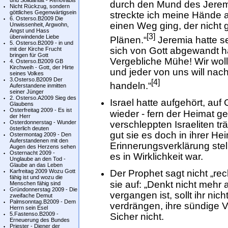
und Solidarität - Renovabis
durch den Mund des Jeremi
Nicht Rückzug, sondern
göttliches Gegenwärtigsein
streckte ich meine Hände 
6. Osterso.B2009 Die
einen Weg ging, der nicht 
Unwissenheit, Argwohn,
Angst und Hass
[3]
überwindende Liebe
Plänen.“
Jeremia hatte s
5. Osterso.B2009 - in und
sich von Gott abgewandt h
mit der Kirche Frucht
bringen für Gott
Vergebliche Mühe! Wir wol
4. Osterso.B2009 GB
Kirchweih - Gott, der Hirte
und jeder von uns will na
seines Volkes
3.Osterso.B2009 Der
[4]
handeln.“
Auferstandene inmitten
seiner Jünger
2. Osterso.A2009 Sieg des
Israel hatte aufgehört, auf 
Glaubens
Osterfreitag 2009 - Es ist
wieder - fern der Heimat g
der Herr
Osterdonnerstag - Wunder
verschleppten Israeliten 
österlich deuten
gut sie es doch in ihrer Hei
Ostermontag 2009 - Den
Auferstandenen mit den
Erinnerungsverklärung stellt
Augen des Herzens sehen
Osternacht 2009 -
es in Wirklichkeit war.
Unglaube an den Tod -
Glaube an das Leben
Karfreitag 2009 Wozu Gott
Der Prophet sagt nicht „rec
fähig ist und wozu die
sie auf: „Denkt nicht mehr 
Menschen fähig sind
Gründonnerstag 2009 - Die
vergangen ist, sollt ihr nic
zweifache Demut
Palmsonntag.B2009 - Dem
verdrängen, ihre sündige 
Herrn sein Esel
5.Fastenso.B2009 -
Sicher nicht.
Erneuerung des Bundes
Priester - Diener der