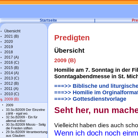
Startseite
|
Pre
Übersicht
Predigten
2021 (B)
2020
2019
Übersicht
2018
2017 (A)
2009 (B)
2016 (C)
2015 (B)
Homilie am 7. Sonntag in der Fil
2014 (A)
Sonntagabendmesse in St. Mic
2013 (C)
2012 (B)
===>> Biblische und liturgisch
2011 (A)
===>> Homilie im Orginalformat
2010 (C)
===>> Gottesdienstvorlage
2009 (B)
2009
Seht her, nun mache
33.So.B2009 Der Einzelne
zählt - egal wo.
32.So.B2009 - Ein für
allemal erlöst
Vielleicht haben dies auch sch
30.So.B2009 Missio - Selig
die Frieden stiften
Wenn ich doch noch einm
29.So.B2009 Verantwortung
aus Glauben