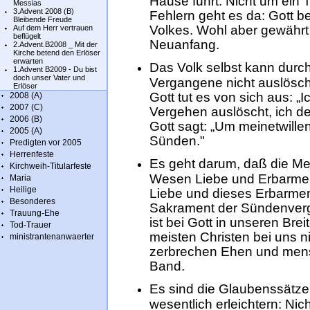
Hause führt. Nicht um ein
Messias
3.Advent 2008 (B)
Fehlern geht es da: Gott b
Bleibende Freude
Volkes. Wohl aber gewährt 
Auf dem Herr vertrauen
beflügelt
Neuanfang.
2.Advent.B2008 _ Mit der
Kirche betend den Erlöser
erwarten
Das Volk selbst kann durc
1.Advent B2009 - Du bist
doch unser Vater und
Vergangene nicht auslösc
Erlöser
Gott tut es von sich aus: „
2008 (A)
2007 (C)
Vergehen auslöscht, ich d
2006 (B)
Gott sagt: „Um meinetwille
2005 (A)
Sünden."
Predigten vor 2005
Herrenfeste
Es geht darum, daß die M
Kirchweih-Titularfeste
Wesen Liebe und Erbarmen 
Maria
Heilige
Liebe und dieses Erbarme
Besonderes
Sakrament der Sündenverg
Trauung-Ehe
ist bei Gott in unseren Bre
Tod-Trauer
meisten Christen bei uns n
ministrantenanwaerter
zerbrechen Ehen und men
Band.
Es sind die Glaubenssätze 
wesentlich erleichtern: Nic