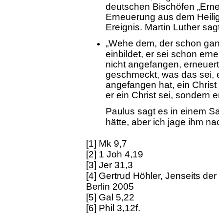
deutschen Bischöfen „Erne
Erneuerung aus dem Heilige
Ereignis. Martin Luther sagt
„Wehe dem, der schon ganz e
einbildet, er sei schon ern
nicht angefangen, erneuer
geschmeckt, was das sei, e
angefangen hat, ein Christ z
er ein Christ sei, sondern e
Paulus sagt es in einem Sat
hätte, aber ich jage ihm nac
[1] Mk 9,7
[2] 1 Joh 4,19
[3] Jer 31,3
[4] Gertrud Höhler, Jenseits de
Berlin 2005
[5] Gal 5,22
[6] Phil 3,12f.