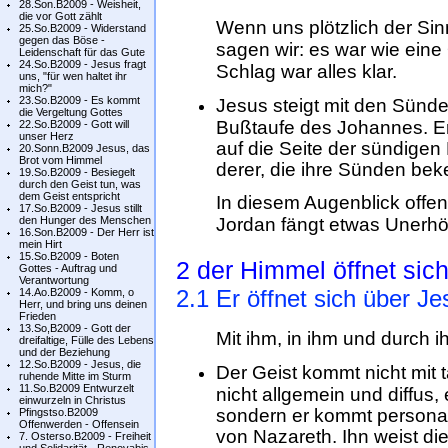
28.Son.B2009 - Weisheit,
die vor Gott zählt
Wenn uns plötzlich der Sin
25.So.B2009 - Widerstand
gegen das Böse -
sagen wir: es war wie eine
Leidenschaft für das Gute
24.So.B2009 - Jesus fragt
Schlag war alles klar.
uns, "für wen haltet ihr
mich?"
23.So.B2009 - Es kommt
Jesus steigt mit den Sünde
die Vergeltung Gottes
Bußtaufe des Johannes. Er, 
22.So.B2009 - Gott will
unser Herz
auf die Seite der sündigen
20.Sonn.B2009 Jesus, das
Brot vom Himmel
derer, die ihre Sünden be
19.So.B2009 - Besiegelt
durch den Geist tun, was
dem Geist entspricht
In diesem Augenblick offenb
17.So.B2009 - Jesus stillt
den Hunger des Menschen
Jordan fängt etwas Unerhö
16.Son.B2009 - Der Herr ist
mein Hirt
15.So.B2009 - Boten
2 der Himmel öffnet sich
Gottes - Auftrag und
Verantwortung
2.1 Er öffnet sich über J
14.Ao.B2009 - Komm, o
Herr, und bring uns deinen
Frieden
13.So,B2009 - Gott der
Mit ihm, in ihm und durch ih
dreifaltige, Fülle des Lebens
und der Beziehung
12.So.B2009 - Jesus, die
Der Geist kommt nicht mit 
ruhende Mitte im Sturm
11.So.B2009 Entwurzelt
nicht allgemein und diffus
einwurzeln in Christus
sondern er kommt personal,
Pfingstso.B2009
Offenwerden - Offensein
von Nazareth. Ihn weist di
7. Osterso.B2009 - Freiheit