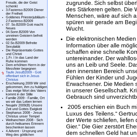
zugrunde. Sich selbst über
Freude, die der Geist
schenkt
des Stärkeren gelten. Die W
3.Fastenso.B2009 Diener
der Freiheit
Menschen, wäre auf sich al
Goldenes Priesterjubiläum -
2.Fastenso.B2009
spüren wir gerade am Begi
07. So.B2009 Gott macht
Wucht.
Neues
04.Sonn.B2009 Von
unreinen Geistern befreit
Die elektronischen Medien
werden
02.So.B2009 Befreite
Information über alle mögli
Sexulaität
Die Repräsentatio Gottes
schaffen eine schnelle K
und Christi
untereinander. Der wahllo
1.Fr. I In das Land der
Ruhe kommen
uns an Leib und Seele. Das
Dem erhöhten Herrn in der
Messfeier begegnen
den innersten Bereich uns
Taufe JesuB2009 - Gott
offenbart sich in Jesus
Fühlen der Kinder und Juge
Christus
Erwachsener. Die Medien si
Erscheinung 2009 Wir sind
gekommen, ihm zu huldigen
in unserer Gesellschaft. Kr
Das ewige Wort des Vaters
kommt in der Stille
Gebrauch sind unverzichtb
Familie 2009 - Familie, Ort
wo wir das Leben lernen
Neujahr 2009(B) Unsere
2005 erschien ein Buch mit
Zeit und Gottes Ewigkeit
Luxus des Teilens.“ Gertrud
Stephanus 2008 - Jesus
Christus unser Tempel
der Werte schliefen, liefen
Weihanchten 2008 - Sich
durch heilsames Erinnern
Gier.“ Die Gier zerstört E
beschenken lassen
4.Advent - Ursprung und
dem schnellen Geld hat uns
Weg des göttlichen