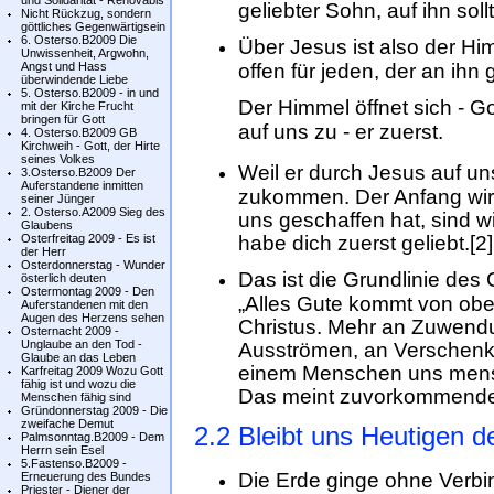
und Solidarität - Renovabis
geliebter Sohn, auf ihn sollt
Nicht Rückzug, sondern
göttliches Gegenwärtigsein
6. Osterso.B2009 Die
Über Jesus ist also der Hi
Unwissenheit, Argwohn,
Angst und Hass
offen für jeden, der an ihn 
überwindende Liebe
5. Osterso.B2009 - in und
Der Himmel öffnet sich - Go
mit der Kirche Frucht
bringen für Gott
auf uns zu - er zuerst.
4. Osterso.B2009 GB
Kirchweih - Gott, der Hirte
seines Volkes
Weil er durch Jesus auf un
3.Osterso.B2009 Der
Auferstandene inmitten
zukommen. Der Anfang wird
seiner Jünger
2. Osterso.A2009 Sieg des
uns geschaffen hat, sind w
Glaubens
Osterfreitag 2009 - Es ist
habe dich zuerst geliebt.[2]
der Herr
Osterdonnerstag - Wunder
Das ist die Grundlinie des C
österlich deuten
Ostermontag 2009 - Den
„Alles Gute kommt von oben.
Auferstandenen mit den
Augen des Herzens sehen
Christus. Mehr an Zuwendu
Osternacht 2009 -
Unglaube an den Tod -
Ausströmen, an Verschenken
Glaube an das Leben
einem Menschen uns mensc
Karfreitag 2009 Wozu Gott
fähig ist und wozu die
Das meint zuvorkommend
Menschen fähig sind
Gründonnerstag 2009 - Die
zweifache Demut
2.2 Bleibt uns Heutigen 
Palmsonntag.B2009 - Dem
Herrn sein Esel
5.Fastenso.B2009 -
Die Erde ginge ohne Verb
Erneuerung des Bundes
Priester - Diener der