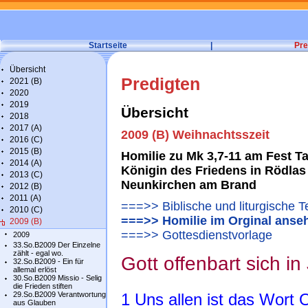
Startseite
|
Pre
Übersicht
Predigten
2021 (B)
2020
2019
Übersicht
2018
2017 (A)
2009 (B) Weihnachtsszeit
2016 (C)
2015 (B)
Homilie zu Mk 3,7-11 am Fest Tau
2014 (A)
Königin des Friedens in Rödlas 
2013 (C)
Neunkirchen am Brand
2012 (B)
2011 (A)
===>> Biblische und liturgische T
2010 (C)
===>> Homilie im Orginal anse
2009 (B)
===>> Gottesdienstvorlage
2009
33.So.B2009 Der Einzelne
zählt - egal wo.
Gott offenbart sich in
32.So.B2009 - Ein für
allemal erlöst
30.So.B2009 Missio - Selig
die Frieden stiften
29.So.B2009 Verantwortung
1 Uns allen ist das Wort 
aus Glauben