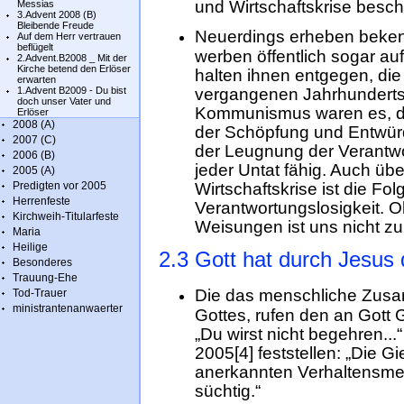
und Wirtschaftskrise bescher
Messias
3.Advent 2008 (B)
Bleibende Freude
Neuerdings erheben bekenn
Auf dem Herr vertrauen
beflügelt
werben öffentlich sogar auf
2.Advent.B2008 _ Mit der
Kirche betend den Erlöser
halten ihnen entgegen, di
erwarten
1.Advent B2009 - Du bist
vergangenen Jahrhunderts
doch unser Vater und
Kommunismus waren es, die
Erlöser
2008 (A)
der Schöpfung und Entwür
2007 (C)
der Leugnung der Verantwo
2006 (B)
jeder Untat fähig. Auch ü
2005 (A)
Predigten vor 2005
Wirtschaftskrise ist die Fo
Herrenfeste
Verantwortungslosigkeit. 
Kirchweih-Titularfeste
Weisungen ist uns nicht zu
Maria
Heilige
2.3 Gott hat durch Jesus
Besonderes
Trauung-Ehe
Die das menschliche Zus
Tod-Trauer
ministrantenanwaerter
Gottes, rufen den an Gott 
„Du wirst nicht begehren...
2005[4] feststellen: „Die 
anerkannten Verhaltensmer
süchtig.“