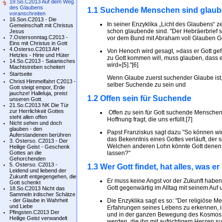
19.So.C2013 Auf dem Weg
des Glaubens
1.1 Suchende Menschen sind glau
voranschreiten
16.Son.C2013 - Die
In seiner Enzyklika „Licht des Glaubens“ 
Gemeinschaft mit Christus
schon glaubende sind. "Der Hebräerbrief s
Jesus
7.Ostersonntag.C2013 -
vor dem Bund mit Abraham voll Glauben Go
Eins mit Christus in Gott
4.Osterso.C2013 AH
Von Henoch wird gesagt, »dass er Gott ge
Hetzles - Hirte und Hüter
zu Gott kommen will, muss glauben, dass e
14.So.C2013 - Satanisches
wird«[5]."[6]
Machtstreben scheitert
Startseite
Wenn Glaube zuerst suchender Glaube ist,
Christi Himmelfahrt C2013 -
selber Suchende zu sein und
Gott steigt empor, Erde
jauchze! Halleluja, preist
1.2 Offen sein für Suchende
unseren Gott.
21.So.C2013 NK Die Tür
zur Herrlichkeit Gottes
Offen zu sein für Gott suchende Menschen
steht allen offen
Hoffnung fragt, die uns erfüllt.[7]
Nicht sehen und doch
glauben - den
Papst Franziskus sagt dazu "So können wi
Auferstandenen berühren
das Bekenntnis eines Gottes verläuft, der 
3. Osterso. C2013 - Der
Welchen anderen Lohn könnte Gott denen a
Heilige Geist - Geschenk
Gottes an die
lassen?"
Gehorchenden
5. Osterso. C2013 -
1.3 Wer Gott findet, hat alles, was er
Leidend und liebend der
Zukunft entgegengehen, die
Er muss keine Angst vor der Zukunft haben
Gott schenkt
Gott gegenwärtig im Alltag mit seinem Auf 
18.So.C2013 Nicht das
Sammeln irdischer Schätze
- der Glaube in Wahrheit
Die Enzyklika sagt es so: "Der religiöse M
und Liebe
Erfahrungen seines Lebens zu erkennen, im
Pfingsten.C2013 Der
und in der ganzen Bewegung des Kosmos. G
Heilige Geist verwandelt
werden, die ihn mit aufrichtigem Herzen s