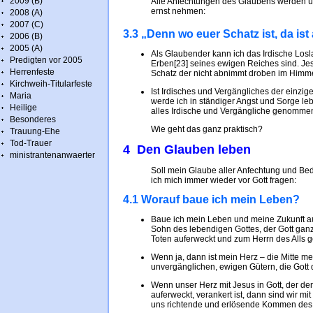
2009 (B)
Alle Anfechtungen des Glaubens werden 
ernst nehmen:
2008 (A)
2007 (C)
3.3 „Denn wo euer Schatz ist, da ist
2006 (B)
2005 (A)
Als Glaubender kann ich das Irdische Losla
Predigten vor 2005
Erben[23] seines ewigen Reiches sind. Jes
Herrenfeste
Schatz der nicht abnimmt droben im Himmel,
Kirchweih-Titularfeste
Ist Irdisches und Vergängliches der einzi
Maria
werde ich in ständiger Angst und Sorge leb
Heilige
alles Irdische und Vergängliche genomme
Besonderes
Wie geht das ganz praktisch?
Trauung-Ehe
Tod-Trauer
4 Den Glauben leben
ministrantenanwaerter
Soll mein Glaube aller Anfechtung und Be
ich mich immer wieder vor Gott fragen:
4.1 Worauf baue ich mein Leben?
Baue ich mein Leben und meine Zukunft au
Sohn des lebendigen Gottes, der Gott gan
Toten auferweckt und zum Herrn des Alls 
Wenn ja, dann ist mein Herz – die Mitte m
unvergänglichen, ewigen Gütern, die Gott d
Wenn unser Herz mit Jesus in Gott, der d
auferweckt, verankert ist, dann sind wir 
uns richtende und erlösende Kommen des 