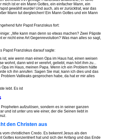
 mich ist er ein Mann Gottes, ein einfacher Mann, ein
 Papst gewählt wurde! Und auch, als er zurücktrat, war das
roßer Mann tut dergleichen! Ein Mann Gottes und ein Mann
ehend fuhr Papst Franziskus fort:
ir einige: „Wie kann man denn so etwas machen? Zwei Päpste
ht er nicht eine Art Gegenrevolution? Was man alles so sagt,
 Papst Franziskus darauf sagte:
Es ist, wie wenn man einen Opa im Haus hat, einen weisen
 wohnt, dann wird er verehrt, geliebt, man hört ihm zu...
inen Opa im Haus, meinen Papa. Wenn ich ein Problem hätte
rde ich ihn anrufen: Sagen Sie mal, kann ich dies und das
 Problem Vatileaks gesprochen habe, da hat er mir alles
“
e lebt. Es ist
s
 Propheten aufzulösen, sondern es in seiner ganzen
ar und ist unter uns wie einer, der die Seinen liebt in
euz.
ht den Christen aus
ka vom christlichen Credo. Es bekennt Jesus als den
ht Gottes konzentriert hat und sich der Anfang und das Ende