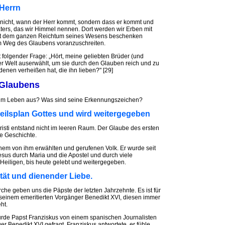
Herrn
 nicht, wann der Herr kommt, sondern dass er kommt und
ters, das wir Himmel nennen. Dort werden wir Erben mit
 mit dem ganzen Reichtum seines Wesens beschenken
dem Weg des Glaubens voranzuschreiten.
 folgender Frage: „Hört, meine geliebten Brüder (und
der Welt auserwählt, um sie durch den Glauben reich und zu
enen verheißen hat, die ihn lieben?" [29]
 Glaubens
nd im Leben aus? Was sind seine Erkennungszeichen?
eilsplan Gottes und wird weitergegeben
isti entstand nicht im leeren Raum. Der Glaube des ersten
e Geschichte.
einem von ihm erwählten und gerufenen Volk. Er wurde seit
sus durch Maria und die Apostel und durch viele
Heiligen, bis heute gelebt und weitergegeben.
uität und dienender Liebe.
rche geben uns die Päpste der letzten Jahrzehnte. Es ist für
seinem emeritierten Vorgänger Benedikt XVI, diesen immer
ht.
rde Papst Franziskus von einem spanischen Journalisten
 Benedikt XVI gefragt. Franziskus antwortete, er fühle