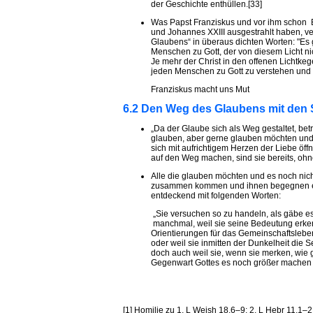
der Geschichte enthüllen.[33]
Was Papst Franziskus und vor ihm schon Be
und Johannes XXIII ausgestrahlt haben, ver
Glaubens“ in überaus dichten Worten: "Es
Menschen zu Gott, der von diesem Licht n
Je mehr der Christ in den offenen Lichtkege
jeden Menschen zu Gott zu verstehen und 
Franziskus macht uns Mut
6.2 Den Weg des Glaubens mit den
„Da der Glaube sich als Weg gestaltet, bet
glauben, aber gerne glauben möchten und 
sich mit aufrichtigem Herzen der Liebe öff
auf den Weg machen, sind sie bereits, oh
Alle die glauben möchten und es noch nic
zusammen kommen und ihnen begegnen erm
entdeckend mit folgenden Worten:
„Sie versuchen so zu handeln, als gäbe es
manchmal, weil sie seine Bedeutung erken
Orientierungen für das Gemeinschaftsleben
oder weil sie inmitten der Dunkelheit die 
doch auch weil sie, wenn sie merken, wie 
Gegenwart Gottes es noch größer machen 
[1] Homilie zu 1. L Weish 18,6–9; 2. L Hebr 11,