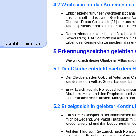
4.2 Wach sein für das Kommen des 
Entscheidend für unser Wachsein ist dann
uns heimholt in das ewige Reich seines Va
Christus, Erben Gottes sein[27], der uns
wird[28]. Nichts lohnt sich mehr als auf 
Daran erinnert uns der Heilige Jakobus mit
Schwestern): Hat Gott nicht die Armen in 
Erben des Königreichs zu machen, das er d
5 Erkennungszeichen gelebten
Wie wirkt sich dieser Glaube im Alltag u
5.1 Der Glaube entsteht nach dem H
Der Glaube an den Gott und Vater Jesu Chr
wie des neuen Volkes Gottes hat eine lang
Er wirkt sich aus als Heilsgeschichte in s
Abraham, Mose und den Propheten, seit Je
Generationen von Christen, Märtyrern und 
5.2 Er zeigt sich in gelebter Kontin
Ein solches Beispiel in der katholischen Ki
mich bewegend, wie Papst Franziskus mit 
wieder zitierend und ihm begegnend umge
Auf dem Flug von Rio zurück nach Rom wu
nach seiner Beziehung zu seinem Vorgänger