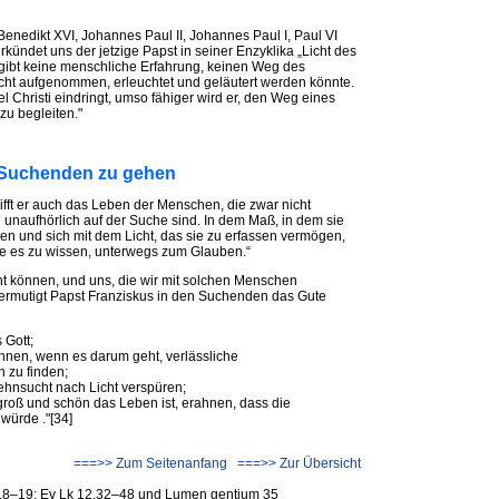
nedikt XVI, Johannes Paul II, Johannes Paul I, Paul VI
kündet uns der jetzige Papst in seiner Enzyklika „Licht des
 gibt keine menschliche Erfahrung, keinen Weg des
icht aufgenommen, erleuchtet und geläutert werden könnte.
l Christi eindringt, umso fähiger wird er, den Weg eines
zu begleiten."
 Suchenden zu gehen
rifft er auch das Leben der Menschen, die zwar nicht
unaufhörlich auf der Suche sind. In dem Maß, in dem sie
nen und sich mit dem Licht, das sie zu erfassen vermögen,
ne es zu wissen, unterwegs zum Glauben.“
ht können, und uns, die wir mit solchen Menschen
utigt Papst Franziskus in den Suchenden das Gute
 Gott;
nen, wenn es darum geht, verlässliche
 zu finden;
Sehnsucht nach Licht verspüren;
groß und schön das Leben ist, erahnen, dass die
würde ."[34]
===>> Zum Seitenanfang
===>> Zur Übersicht
1–2.8–19; Ev Lk 12,32–48 und Lumen gentium 35