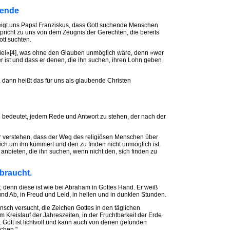
bende
zeigt uns Papst Franziskus, dass Gott suchende Menschen
pricht zu uns von dem Zeugnis der Gerechten, die bereits
tt suchten.
fiel«[4], was ohne den Glauben unmöglich wäre, denn »wer
r ist und dass er denen, die ihn suchen, ihren Lohn geben
 dann heißt das für uns als glaubende Christen
 bedeutet, jedem Rede und Antwort zu stehen, der nach der
r verstehen, dass der Weg des religiösen Menschen über
sich um ihn kümmert und den zu finden nicht unmöglich ist.
nbieten, die ihn suchen, wenn nicht den, sich finden zu
 braucht.
; denn diese ist wie bei Abraham in Gottes Hand. Er weiß
und Ab, in Freud und Leid, in hellen und in dunklen Stunden.
ensch versucht, die Zeichen Gottes in den täglichen
 Kreislauf der Jahreszeiten, in der Fruchtbarkeit der Erde
ott ist lichtvoll und kann auch von denen gefunden
uchen."