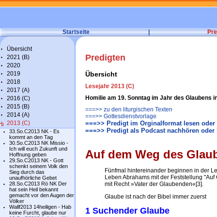
Startseite
|
Pre
Übersicht
Predigten
2021 (B)
2020
2019
Übersicht
2018
Lesejahr 2013 (C)
2017 (A)
Homilie am 19. Sonntag im Jahr des Glaubens i
2016 (C)
2015 (B)
===>> zu den liturgischen Texten
2014 (A)
===>> Gottesdienstvorlage
2013 (C)
===>> Predigt im Orginalformat lesen oder
===>> Predigt als Podcast nachhören oder 
33.So.C2013 NK - Es
kommt an den Tag
30.So.C2013 NK Missio -
Ich will euch Zukunft und
Auf dem Weg des Glaub
Hoffnung geben
29.So.C2013 NK - Gott
schenkt seinem Volk den
Fünfmal hintereinander beginnen in der L
Sieg durch das
Leben Abrahams mit der Feststellung "Auf
unaufhörliche Gebet
28.So.C2013 Rö NK Der
mit Recht »Vater der Glaubenden«[3].
hat sein Heil bekannt
gemacht vor den Augen der
Glaube ist nach der Bibel immer zuerst
Völker
Wallf2013 14heiligen - Hab
1 Suchender Glaube
keine Furcht, glaube nur