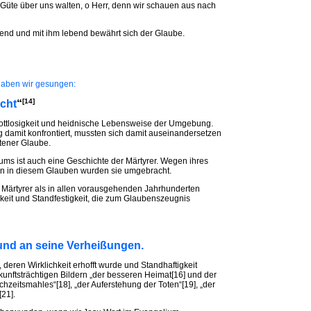
e Güte über uns walten, o Herr, denn wir schauen aus nach
örend und mit ihm lebend bewährt sich der Glaube.
 haben wir gesungen:
[14]
cht
“
ottlosigkeit und heidnische Lebensweise der Umgebung.
 damit konfrontiert, mussten sich damit auseinandersetzen
tener Glaube.
ums ist auch eine Geschichte der Märtyrer. Wegen ihres
en in diesem Glauben wurden sie umgebracht.
e Märtyrer als in allen vorausgehenden Jahrhunderten
keit und Standfestigkeit, die zum Glaubenszeugnis
 und an seine Verheißungen.
deren Wirklichkeit erhofft wurde und Standhaftigkeit
kunftsträchtigen Bildern „der besseren Heimat[16] und der
hzeitsmahles“[18], „der Auferstehung der Toten“[19], „der
21].