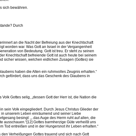
s sich bewähren.
stande? Durch
rinnert an die Nacht der Befreiung aus der Knechtschaft
gt worden war. Was Gott an Israel in der Vergangenheit
Generation von Bedeutung. Gott ist treu. Er steht zu seinen
 der Knechtschaft befreiende Gott ist auch heute bei seinem
 und sicher wissen, welchen eidlichen Zusagen (Gottes) sie
laubens haben die Alten ein ruhmvolles Zeugnis erhalten.“
rch gefördert, dass uns das Geschenk des Glaubens in
olk Gottes selig, „dessen Gott der Herr ist, die Nation die
 in sein Volk eingegliedert. Durch Jesus Christus Glieder der
tz in unserem Leben einräumend und seiner Liebe
rtgesang besingt: „..das Auge des Herrn ruht auf allen, die
üte ausschauen.“[12] Gottes barmherzige Güte verheißt uns
 dem Tod entreißen und in der Hungersnot ihr Leben erhalten.“
 den Verheißungen Gottes trauend und sich nach Gott