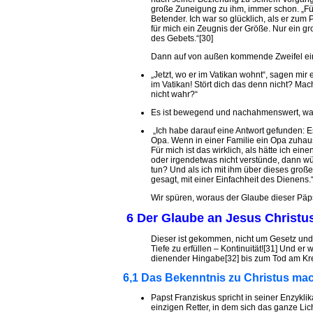
große Zuneigung zu ihm, immer schon. „Für
Betender. Ich war so glücklich, als er zum
für mich ein Zeugnis der Größe. Nur ein g
des Gebets.“[30]
Dann auf von außen kommende Zweifel eing
„Jetzt, wo er im Vatikan wohnt“, sagen m
im Vatikan! Stört dich das denn nicht? Mac
nicht wahr?“
Es ist bewegend und nachahmenswert, was
„Ich habe darauf eine Antwort gefunden: 
Opa. Wenn in einer Familie ein Opa zuhause
Für mich ist das wirklich, als hätte ich e
oder irgendetwas nicht verstünde, dann wü
tun? Und als ich mit ihm über dieses große
gesagt, mit einer Einfachheit des Dienens.
Wir spüren, woraus der Glaube dieser Päpst
6 Der Glaube an Jesus Christu
Dieser ist gekommen, nicht um Gesetz und
Tiefe zu erfüllen – Kontinuität![31] Und er w
dienender Hingabe[32] bis zum Tod am Kr
6,1 Das Bekenntnis zu Christus mac
Papst Franziskus spricht in seiner Enzykli
einzigen Retter, in dem sich das ganze Lic