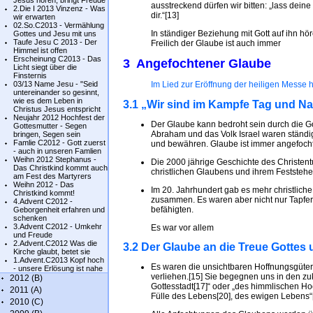
Jesus hören, bringt Freude
ausstreckend dürfen wir bitten: „lass dein
2.Die I 2013 Vinzenz - Was
dir.“[13]
wir erwarten
02.So.C2013 - Vermählung
In ständiger Beziehung mit Gott auf ihn h
Gottes und Jesu mit uns
Taufe Jesu C 2013 - Der
Freilich der Glaube ist auch immer
Himmel ist offen
Erscheinung C2013 - Das
3 Angefochtener Glaube
Licht siegt über die
Finsternis
03/13 Name Jesu - "Seid
Im Lied zur Eröffnung der heiligen Messe
untereinander so gesinnt,
wie es dem Leben in
3.1 „Wir sind im Kampfe Tag und Na
Christus Jesus entspricht
Neujahr 2012 Hochfest der
Der Glaube kann bedroht sein durch die G
Gottesmutter - Segen
Abraham und das Volk Israel waren ständig
bringen, Segen sein
Famlie C2012 - Gott zuerst
und bewähren. Glaube ist immer angefoch
- auch in unseren Famlien
Weihn 2012 Stephanus -
Die 2000 jährige Geschichte des Christent
Das Christkind kommt auch
christlichen Glaubens und ihrem Feststeh
am Fest des Martyrers
Weihn 2012 - Das
Im 20. Jahrhundert gab es mehr christlich
Christkind kommt!
zusammen. Es waren aber nicht nur Tapfer
4.Advent C2012 -
befähigten.
Geborgenheit erfahren und
schenken
3.Advent C2012 - Umkehr
Es war vor allem
und Freude
2.Advent.C2012 Was die
3.2 Der Glaube an die Treue Gottes
Kirche glaubt, betet sie
1.Advent.C2013 Kopf hoch
Es waren die unsichtbaren Hoffnungsgüter, 
- unsere Erlösung ist nahe
verliehen.[15] Sie begegnen uns in den zu
2012 (B)
Gottesstadt[17]“ oder „des himmlischen Hoc
2011 (A)
Fülle des Lebens[20], des ewigen Lebens“[
2010 (C)