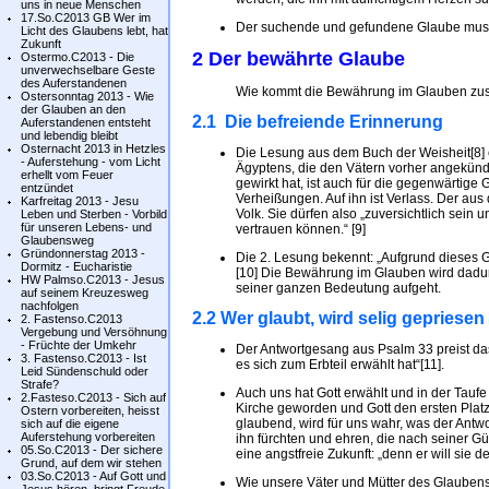
uns in neue Menschen
17.So.C2013 GB Wer im
Der suchende und gefundene Glaube mus
Licht des Glaubens lebt, hat
Zukunft
2 Der bewährte Glaube
Ostermo.C2013 - Die
unverwechselbare Geste
des Auferstandenen
Wie kommt die Bewährung im Glauben zu
Ostersonntag 2013 - Wie
der Glauben an den
2.1 Die befreiende Erinnerung
Auferstandenen entsteht
und lebendig bleibt
Osternacht 2013 in Hetzles
Die Lesung aus dem Buch der Weisheit[8] e
- Auferstehung - vom Licht
Ägyptens, die den Vätern vorher angekündi
erhellt vom Feuer
gewirkt hat, ist auch für die gegenwärtige 
entzündet
Verheißungen. Auf ihn ist Verlass. Der aus
Karfreitag 2013 - Jesu
Volk. Sie dürfen also „zuversichtlich sein
Leben und Sterben - Vorbild
für unseren Lebens- und
vertrauen können.“ [9]
Glaubensweg
Gründonnerstag 2013 -
Die 2. Lesung bekennt: „Aufgrund dieses G
Dormitz - Eucharistie
[10] Die Bewährung im Glauben wird dadu
HW Palmso.C2013 - Jesus
seiner ganzen Bedeutung aufgeht.
auf seinem Kreuzesweg
nachfolgen
2.2 Wer glaubt, wird selig gepriesen
2. Fastenso.C2013
Vergebung und Versöhnung
- Früchte der Umkehr
Der Antwortgesang aus Psalm 33 preist das V
3. Fastenso.C2013 - Ist
es sich zum Erbteil erwählt hat“[11].
Leid Sündenschuld oder
Strafe?
Auch uns hat Gott erwählt und in der Taufe
2.Fasteso.C2013 - Sich auf
Kirche geworden und Gott den ersten Pla
Ostern vorbereiten, heisst
glaubend, wird für uns wahr, was der Antwo
sich auf die eigene
Auferstehung vorbereiten
ihn fürchten und ehren, die nach seiner G
05.So.C2013 - Der sichere
eine angstfreie Zukunft: „denn er will sie
Grund, auf dem wir stehen
03.So.C2013 - Auf Gott und
Wie unsere Väter und Mütter des Glaubens