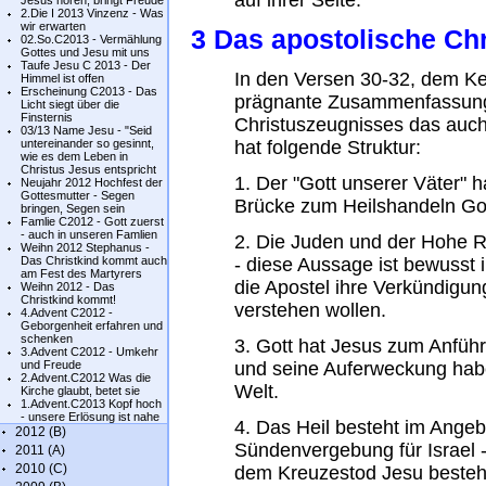
auf ihrer Seite.
Jesus hören, bringt Freude
2.Die I 2013 Vinzenz - Was
wir erwarten
3 Das apostolische Ch
02.So.C2013 - Vermählung
Gottes und Jesu mit uns
Taufe Jesu C 2013 - Der
In den Versen 30-32, dem Ker
Himmel ist offen
Erscheinung C2013 - Das
prägnante Zusammenfassung
Licht siegt über die
Finsternis
Christuszeugnisses das auch 
03/13 Name Jesu - "Seid
untereinander so gesinnt,
hat folgende Struktur:
wie es dem Leben in
Christus Jesus entspricht
1. Der "Gott unserer Väter" h
Neujahr 2012 Hochfest der
Gottesmutter - Segen
Brücke zum Heilshandeln Got
bringen, Segen sein
Famlie C2012 - Gott zuerst
- auch in unseren Famlien
2. Die Juden und der Hohe 
Weihn 2012 Stephanus -
Das Christkind kommt auch
- diese Aussage ist bewusst 
am Fest des Martyrers
die Apostel ihre Verkündigu
Weihn 2012 - Das
Christkind kommt!
verstehen wollen.
4.Advent C2012 -
Geborgenheit erfahren und
schenken
3. Gott hat Jesus zum Anführ
3.Advent C2012 - Umkehr
und Freude
und seine Auferweckung hab
2.Advent.C2012 Was die
Welt.
Kirche glaubt, betet sie
1.Advent.C2013 Kopf hoch
- unsere Erlösung ist nahe
4. Das Heil besteht im Ange
2012 (B)
Sündenvergebung für Israel -
2011 (A)
2010 (C)
dem Kreuzestod Jesu bestehe