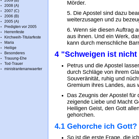
2009 (B)
Mörder.
2008 (A)
2007 (C)
5. Die Apostel sind dazu bea
2006 (B)
weiterzusagen und zu bezeu
2005 (A)
Predigten vor 2005
6. Wenn sie diesen Auftrag au
Herrenfeste
aus ihnen. Und ein Werk, das 
Kirchweih-Titularfeste
kann durch menschliche Barr
Maria
Heilige
4 "Schweigen ist nich
Besonderes
Trauung-Ehe
Tod-Trauer
Petrus und die Apostel lass
ministrantenanwaerter
durch Schläge von ihrem Gla
Souveränität, ruhig und nüch
Gremium ihres Landes, aus 
Das Zeugnis der Apostel für 
zeigende Liebe und Macht Go
Heiligen Geist, den Gott allen
gehorchen.
4.1 Gehorche ich Gott?
So ist die erste Frage, die i