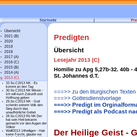
Startseite
|
Pre
Übersicht
Predigten
2021 (B)
2020
2019
Übersicht
2018
2017 (A)
Lesejahr 2013 (C)
2016 (C)
2015 (B)
Homilie zu Apg 5,27b-32. 40b -
2014 (A)
St. Johannes d.T.
2013 (C)
33.So.C2013 NK - Es
kommt an den Tag
30.So.C2013 NK Missio -
===>> zu den liturgischen Texten
Ich will euch Zukunft und
===>> Gottesdienstvorlage
Hoffnung geben
29.So.C2013 NK - Gott
===>> Predigt im Orginalform
schenkt seinem Volk den
Sieg durch das
===>> Predigt als Podcast n
unaufhörliche Gebet
28.So.C2013 Rö NK Der
hat sein Heil bekannt
gemacht vor den Augen der
Völker
Der Heilige Geist -
Wallf2013 14heiligen - Hab
keine Furcht, glaube nur