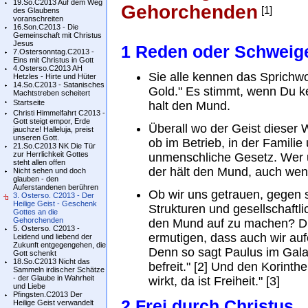
19.So.C2013 Auf dem Weg
Gehorchenden
[1]
des Glaubens
voranschreiten
16.Son.C2013 - Die
Gemeinschaft mit Christus
Jesus
1 Reden oder Schweig
7.Ostersonntag.C2013 -
Eins mit Christus in Gott
4.Osterso.C2013 AH
Sie alle kennen das Sprichwor
Hetzles - Hirte und Hüter
14.So.C2013 - Satanisches
Gold." Es stimmt, wenn Du ke
Machtstreben scheitert
Startseite
halt den Mund.
Christi Himmelfahrt C2013 -
Gott steigt empor, Erde
Überall wo der Geist dieser 
jauchze! Halleluja, preist
unseren Gott.
ob im Betrieb, in der Familie 
21.So.C2013 NK Die Tür
zur Herrlichkeit Gottes
unmenschliche Gesetz. Wer 
steht allen offen
der hält den Mund, auch wenn
Nicht sehen und doch
glauben - den
Auferstandenen berühren
Ob wir uns getrauen, gegen 
3. Osterso. C2013 - Der
Heilige Geist - Geschenk
Strukturen und gesellschaft
Gottes an die
Gehorchenden
den Mund auf zu machen? Die
5. Osterso. C2013 -
ermutigen, dass auch wir auf
Leidend und liebend der
Zukunft entgegengehen, die
Denn so sagt Paulus im Galate
Gott schenkt
18.So.C2013 Nicht das
befreit." [2] Und den Korinth
Sammeln irdischer Schätze
- der Glaube in Wahrheit
wirkt, da ist Freiheit." [3]
und Liebe
Pfingsten.C2013 Der
2 Frei durch Christus
Heilige Geist verwandelt