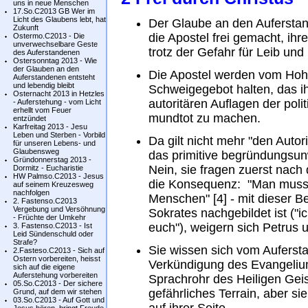
uns in neue Menschen
17.So.C2013 GB Wer im
Licht des Glaubens lebt, hat
Der Glaube an den Aufersta
Zukunft
die Apostel frei gemacht, ih
Ostermo.C2013 - Die
unverwechselbare Geste
trotz der Gefahr für Leib und
des Auferstandenen
Ostersonntag 2013 - Wie
der Glauben an den
Die Apostel werden vom Hohen
Auferstandenen entsteht
und lebendig bleibt
Schweigegebot halten, das ih
Osternacht 2013 in Hetzles
autoritären Auflagen der polit
- Auferstehung - vom Licht
erhellt vom Feuer
mundtot zu machen.
entzündet
Karfreitag 2013 - Jesu
Leben und Sterben - Vorbild
Da gilt nicht mehr "den Autor
für unseren Lebens- und
Glaubensweg
das primitive begründungsunw
Gründonnerstag 2013 -
Nein, sie fragen zuerst nach
Dormitz - Eucharistie
HW Palmso.C2013 - Jesus
die Konsequenz: "Man muss 
auf seinem Kreuzesweg
nachfolgen
Menschen" [4] - mit dieser B
2. Fastenso.C2013
Vergebung und Versöhnung
Sokrates nachgebildet ist ("
- Früchte der Umkehr
euch"), weigern sich Petrus u
3. Fastenso.C2013 - Ist
Leid Sündenschuld oder
Strafe?
Sie wissen sich vom Auferst
2.Fasteso.C2013 - Sich auf
Ostern vorbereiten, heisst
Verkündigung des Evangelium
sich auf die eigene
Auferstehung vorbereiten
Sprachrohr des Heiligen Geis
05.So.C2013 - Der sichere
gefährliches Terrain, aber si
Grund, auf dem wir stehen
03.So.C2013 - Auf Gott und