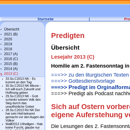
Startseite
|
Pre
Übersicht
Predigten
2021 (B)
2020
2019
Übersicht
2018
2017 (A)
Lesejahr 2013 (C)
2016 (C)
2015 (B)
Homilie am 2. Fastensonntag i
2014 (A)
2013 (C)
===>> zu den liturgischen Texten
33.So.C2013 NK - Es
===>> Gottesdienstvorlage
kommt an den Tag
30.So.C2013 NK Missio -
===>> Predigt im Orginalform
Ich will euch Zukunft und
===>> Predigt als Podcast nachh
Hoffnung geben
29.So.C2013 NK - Gott
schenkt seinem Volk den
Sieg durch das
Sich auf Ostern vorbere
unaufhörliche Gebet
28.So.C2013 Rö NK Der
eigene Auferstehung v
hat sein Heil bekannt
gemacht vor den Augen der
Völker
Wallf2013 14heiligen - Hab
Die Lesungen des 2. Fastensonnta
keine Furcht, glaube nur