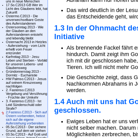
Abraham kann nur hoffen un
uns in neue Menschen
17.So.C2013 GB Wer im
Licht des Glaubens lebt, hat
Das wird deutlich in der Le
Zukunft
das Entscheidende geht, wi
Ostermo.C2013 - Die
unverwechselbare Geste
des Auferstandenen
1.3 In der Ohnmacht de
Ostersonntag 2013 - Wie
der Glauben an den
Initiative
Auferstandenen entsteht
und lebendig bleibt
Osternacht 2013 in Hetzles
- Auferstehung - vom Licht
Als brennende Fackel fährt e
erhellt vom Feuer
entzündet
hindurch. Damit zeigt ihm Go
Karfreitag 2013 - Jesu
ich mit dir geschlossen habe,
Leben und Sterben - Vorbild
für unseren Lebens- und
Tieren. Ich will nicht mehr Gott
Glaubensweg
Gründonnerstag 2013 -
Dormitz - Eucharistie
Die Geschichte zeigt, dass G
HW Palmso.C2013 - Jesus
auf seinem Kreuzesweg
Nachkommen Abrahams in Jes
nachfolgen
werden.
2. Fastenso.C2013
Vergebung und Versöhnung
- Früchte der Umkehr
1.4 Auch mit uns hat Go
3. Fastenso.C2013 - Ist
Leid Sündenschuld oder
geschlossen.
Strafe?
2.Fasteso.C2013 - Sich auf
Ostern vorbereiten, heisst
sich auf die eigene
Ewiges Leben hat er uns ver
Auferstehung vorbereiten
nicht selber machen. Darum 
05.So.C2013 - Der sichere
Grund, auf dem wir stehen
Möglichkeiten zerbrechen, bi
03.So.C2013 - Auf Gott und