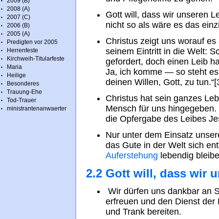
2009 (B)
2008 (A)
Gott will, dass wir unseren L
2007 (C)
nicht so als wäre es das ein
2006 (B)
2005 (A)
Christus zeigt uns worauf es
Predigten vor 2005
seinem Eintritt in die Welt: 
Herrenfeste
Kirchweih-Titularfeste
gefordert, doch einen Leib ha
Maria
Ja, ich komme — so steht es ü
Heilige
deinen Willen, Gott, zu tun.“[
Besonderes
Trauung-Ehe
Christus hat sein ganzes Leb
Tod-Trauer
Mensch für uns hingegeben. 
ministrantenanwaerter
die Opfergabe des Leibes Jesu 
Nur unter dem Einsatz unser
das Gute in der Welt sich ent
Auferstehung
lebendig bleibe
2.2 Gott will, dass wir
Wir dürfen uns dankbar an S
erfreuen und den Dienst der
und Trank bereiten.