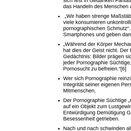
sich fest in Gedanken Fanta
das Handeln des Menschen a
„Wir haben strenge Maßstäbe 
viele konsumieren unkontroll
pornographischen Schmutz“. V
Smartphones und geben dami
„Während der Körper Mechani
hat dies der Geist nicht. De
Gedächtnis: Bilder prägen si
jeder Pornographie Süchtige,
Pornosucht zu befreien.“[6]
Wer sich Pornographie reinzi
Integrität seiner eigenen Pe
Mitmenschen.
Der Pornographie Süchtige „r
auf ein Objekt zum Lustgewi
Entwürdigung Demütigung Ge
Besessenheit getrieben.
Nach und nach schwinden al