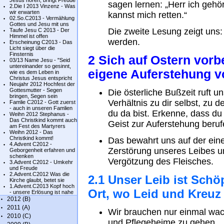
Jesus hören, bringt Freude
sagen lernen: „Herr ich gehör
2.Die I 2013 Vinzenz - Was
wir erwarten
kannst mich retten.“
02.So.C2013 - Vermählung
Gottes und Jesu mit uns
Die zweite Lesung zeigt uns:
Taufe Jesu C 2013 - Der
Himmel ist offen
werden.
Erscheinung C2013 - Das
Licht siegt über die
Finsternis
2 Sich auf Ostern vorbe
03/13 Name Jesu - "Seid
untereinander so gesinnt,
eigene Auferstehung v
wie es dem Leben in
Christus Jesus entspricht
Neujahr 2012 Hochfest der
Gottesmutter - Segen
Die österliche Bußzeit ruft 
bringen, Segen sein
Verhältnis zu dir selbst, zu 
Famlie C2012 - Gott zuerst
- auch in unseren Famlien
du da bist. Erkenne, dass du
Weihn 2012 Stephanus -
Das Christkind kommt auch
Geist zur Auferstehung berufe
am Fest des Martyrers
Weihn 2012 - Das
Christkind kommt!
Das bewahrt uns auf der eine
4.Advent C2012 -
Zerstörung unseres Leibes u
Geborgenheit erfahren und
schenken
Vergötzung des Fleisches.
3.Advent C2012 - Umkehr
und Freude
2.Advent.C2012 Was die
2.1 Unser Leib ist Schö
Kirche glaubt, betet sie
1.Advent.C2013 Kopf hoch
Ort, wo Leid und Kreuz
- unsere Erlösung ist nahe
2012 (B)
2011 (A)
Wir brauchen nur einmal wa
2010 (C)
und Pflegeheime zu gehen.