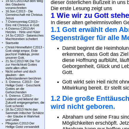
19.So.C2013 Auf dem Weg
dieser österlichen Bußzeit in uns b
des Glaubens
Die erste Lesung zeigt uns
voranschreiten
16.Son.C2013 - Die
1 Wie wir zu Gott steh
Gemeinschaft mit Christus
Jesus
In dieser alten geheimnisvollen Ge
7.Ostersonntag.C2013 -
Eins mit Christus in Gott
1.1 Gott erwählt den A
4.Osterso.C2013 AH
Hetzles - Hirte und Hüter
14.So.C2013 - Satanisches
Segensträger für alle 
Machtstreben scheitert
Startseite
Damit beginnt die Heimholun
Christi Himmelfahrt C2013 -
Gott steigt empor, Erde
erkennen, dass Gott das Ziel
jauchze! Halleluja, preist
unseren Gott.
diese Hoffnung aufblüht, läu
21.So.C2013 NK Die Tür
zur Herrlichkeit Gottes
Geborgenheit, Glück und Leben
steht allen offen
Gott.
Nicht sehen und doch
glauben - den
Auferstandenen berühren
Gott wirkt sein Heil nicht o
3. Osterso. C2013 - Der
Heilige Geist - Geschenk
Mitwirkung bereit. Er stellt 
Gottes an die
Gehorchenden
5. Osterso. C2013 -
1.2 Die große Enttäusc
Leidend und liebend der
Zukunft entgegengehen, die
wird nicht geboren.
Gott schenkt
18.So.C2013 Nicht das
Sammeln irdischer Schätze
Abraham und seine Frau sind
- der Glaube in Wahrheit
und Liebe
Möglichkeiten erschöpft. Jetz
Pfingsten.C2013 Der
Heilige Geist verwandelt