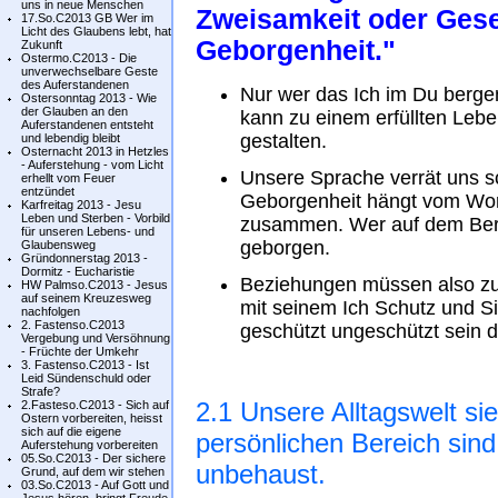
uns in neue Menschen
Zweisamkeit oder Gesel
17.So.C2013 GB Wer im
Licht des Glaubens lebt, hat
Geborgenheit."
Zukunft
Ostermo.C2013 - Die
unverwechselbare Geste
des Auferstandenen
Nur wer das Ich im Du berge
Ostersonntag 2013 - Wie
der Glauben an den
kann zu einem erfüllten Leb
Auferstandenen entsteht
gestalten.
und lebendig bleibt
Osternacht 2013 in Hetzles
- Auferstehung - vom Licht
Unsere Sprache verrät uns sch
erhellt vom Feuer
entzündet
Geborgenheit hängt vom Wort
Karfreitag 2013 - Jesu
Leben und Sterben - Vorbild
zusammen. Wer auf dem Berg, 
für unseren Lebens- und
geborgen.
Glaubensweg
Gründonnerstag 2013 -
Dormitz - Eucharistie
Beziehungen müssen also zu
HW Palmso.C2013 - Jesus
auf seinem Kreuzesweg
mit seinem Ich Schutz und Sic
nachfolgen
2. Fastenso.C2013
geschützt ungeschützt sein da
Vergebung und Versöhnung
- Früchte der Umkehr
3. Fastenso.C2013 - Ist
Leid Sündenschuld oder
Strafe?
2.1 Unsere Alltagswelt si
2.Fasteso.C2013 - Sich auf
Ostern vorbereiten, heisst
sich auf die eigene
persönlichen Bereich sin
Auferstehung vorbereiten
05.So.C2013 - Der sichere
unbehaust.
Grund, auf dem wir stehen
03.So.C2013 - Auf Gott und