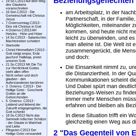
Beziehungsgeflechten
19.So.C2013 Auf dem Weg
des Glaubens
voranschreiten
am Arbeitsplatz, in der Nachb
16.Son.C2013 - Die
Gemeinschaft mit Christus
Partnerschaft, in der Familie
Jesus
7.Ostersonntag.C2013 -
Möglichkeiten, miteinander z
Eins mit Christus in Gott
4.Osterso.C2013 AH
kommen, sind heute nicht me
Hetzles - Hirte und Hüter
leicht zu überwinden, und es 
14.So.C2013 - Satanisches
Machtstreben scheitert
man alleine ist. Die Welt ist 
Startseite
zusammengerückt, die Mens
Christi Himmelfahrt C2013 -
Gott steigt empor, Erde
und doch:
jauchze! Halleluja, preist
unseren Gott.
21.So.C2013 NK Die Tür
Die Einsamkeit nimmt zu, u
zur Herrlichkeit Gottes
steht allen offen
die Distanziertheit. In der Q
Nicht sehen und doch
Kommunikationen scheint die
glauben - den
Auferstandenen berühren
Und Dabei spürt man deutlich
3. Osterso. C2013 - Der
Heilige Geist - Geschenk
Beziehungs-Weisen zu finden,
Gottes an die
Gehorchenden
immer mehr Menschen müsse
5. Osterso. C2013 -
erfahren und bleiben als Be
Leidend und liebend der
Zukunft entgegengehen, die
Gott schenkt
In diese Situation trifft ein
18.So.C2013 Nicht das
Sammeln irdischer Schätze
gleichzeitig einen Weg aus 
- der Glaube in Wahrheit
und Liebe
Pfingsten.C2013 Der
2 "Das Gegenteil von E
Heilige Geist verwandelt