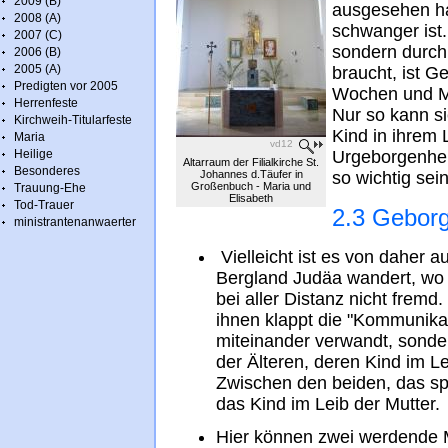
2009 (B)
ausgesehen hab
2008 (A)
schwanger ist.
2007 (C)
sondern durch 
2006 (B)
2005 (A)
braucht, ist G
Predigten vor 2005
Wochen und M
Herrenfeste
Nur so kann s
Kirchweih-Titularfeste
Kind in ihrem 
Maria
vd12
Heilige
Urgeborgenhei
Altarraum der Filialkirche St.
Besonderes
Johannes d.Täufer in
so wichtig sein
Großenbuch - Maria und
Trauung-Ehe
Elisabeth
Tod-Trauer
2.3 Geborg
ministrantenanwaerter
Vielleicht ist es von daher a
Bergland Judäa wandert, wo E
bei aller Distanz nicht frem
ihnen klappt die "Kommunikati
miteinander verwandt, sonder
der Älteren, deren Kind im Le
Zwischen den beiden, das sp
das Kind im Leib der Mutter.
Hier können zwei werdende M