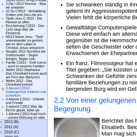
Jesus hören, bringt Freude
Sie schwanken ständig in ihr
2.Die I 2013 Vinzenz - Was
wir erwarten
gelernt ihr Aggressionspotent
02.So.C2013 - Vermählung
Gottes und Jesu mit uns
Vielen fehlt die körperliche B
Taufe Jesu C 2013 - Der
Himmel ist offen
Erscheinung C2013 - Das
Gewalttätige Computerspiele
Licht siegt über die
Diese wird einfach am aller
Finsternis
03/13 Name Jesu - "Seid
gegenüber ist die Hemmschwe
untereinander so gesinnt,
wie es dem Leben in
selten die Geschwister oder 
Christus Jesus entspricht
Neujahr 2012 Hochfest der
Erwachsenen der Ehepartner 
Gottesmutter - Segen
bringen, Segen sein
Ein franz. Filmressigeur hat
Famlie C2012 - Gott zuerst
- auch in unseren Famlien
Titel gegeben: „Sie küssten 
Weihn 2012 Stephanus -
Das Christkind kommt auch
Schwanken der Gefühle zerstö
am Fest des Martyrers
Weihn 2012 - Das
familiäre Beziehungen zu re
Christkind kommt!
bergenden Burg wird ein Gef
4.Advent C2012 -
Geborgenheit erfahren und
schenken
2.2 Von einer gelungenen
3.Advent C2012 - Umkehr
und Freude
2.Advent.C2012 Was die
Begegnung
Kirche glaubt, betet sie
1.Advent.C2013 Kopf hoch
- unsere Erlösung ist nahe
Berichtet das
2012 (B)
Elisabeth. Bei
2011 (A)
2010 (C)
Man mag sich v