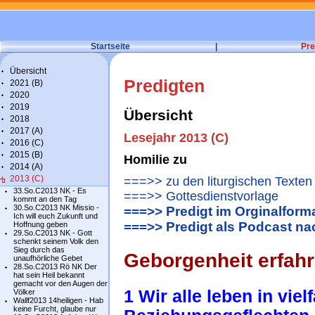
Startseite
|
Pre
Übersicht
Predigten
2021 (B)
2020
2019
Übersicht
2018
2017 (A)
Lesejahr 2013 (C)
2016 (C)
2015 (B)
Homilie zu
2014 (A)
2013 (C)
===>> zu den liturgischen Texten
33.So.C2013 NK - Es
===>> Gottesdienstvorlage
kommt an den Tag
30.So.C2013 NK Missio -
===>> Predigt im Orginalform
Ich will euch Zukunft und
===>> Predigt als Podcast n
Hoffnung geben
29.So.C2013 NK - Gott
schenkt seinem Volk den
Sieg durch das
Geborgenheit erfah
unaufhörliche Gebet
28.So.C2013 Rö NK Der
hat sein Heil bekannt
gemacht vor den Augen der
1 Wir alle leben in viel
Völker
Wallf2013 14heiligen - Hab
keine Furcht, glaube nur