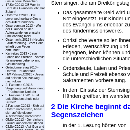
uns in neue Menschen
Sternsinger, die am Dreikönigstag
17.So.C2013 GB Wer im
Licht des Glaubens lebt, hat
Das gesammelte Geld wird unt
Zukunft
Ostermo.C2013 - Die
Not eingesetzt. Für Kinder un
unverwechselbare Geste
des Auferstandenen
des Evangeliums erlebbar zu m
Ostersonntag 2013 - Wie
der Glauben an den
des Kindermissionswerks.
Auferstandenen entsteht
und lebendig bleibt
Christliche Werte sollen ihn
Osternacht 2013 in Hetzles
- Auferstehung - vom Licht
Frieden, Wertschätzung und 
erhellt vom Feuer
entzündet
begegnen, leben können und 
Karfreitag 2013 - Jesu
Leben und Sterben - Vorbild
die unterschiedlichen Situat
für unseren Lebens- und
Glaubensweg
Ordensleute, Laien und Pries
Gründonnerstag 2013 -
Dormitz - Eucharistie
Schule und Freizeit ebenso 
HW Palmso.C2013 - Jesus
auf seinem Kreuzesweg
Sakramenten Vorbereitung.
nachfolgen
2. Fastenso.C2013
Vergebung und Versöhnung
In dem Einsatz der Sternsing
- Früchte der Umkehr
Händen greifbar, im wahrsten
3. Fastenso.C2013 - Ist
Leid Sündenschuld oder
Strafe?
2 Die Kirche beginnt d
2.Fasteso.C2013 - Sich auf
Ostern vorbereiten, heisst
sich auf die eigene
Segenszeichen
Auferstehung vorbereiten
05.So.C2013 - Der sichere
Grund, auf dem wir stehen
In der 1. Lesung hörten von
03.So.C2013 - Auf Gott und