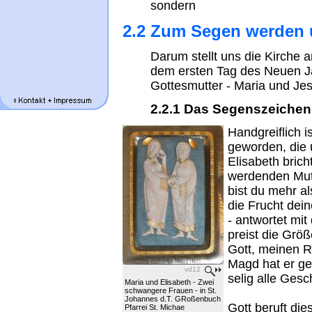
sondern
2.2 Zum Segen werden 
Darum stellt uns die Kirche
dem ersten Tag des Neuen J
Gottesmutter - Maria und Je
2.2.1 Das Segenszeichen
Handgreiflich i
geworden, die 
Elisabeth bric
werdenden Mutt
bist du mehr a
die Frucht dei
- antwortet mi
preist die Größ
Gott, meinen Re
Magd hat er ge
vd12
selig alle Gesch
Maria und Elisabeth - Zwei
schwangere Frauen - in St.
Johannes d.T. GRoßenbuch
Gott beruft di
Pfarrei St. Michae