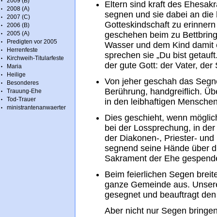
2009 (B)
Eltern sind kraft des Ehesak
2008 (A)
segnen und sie dabei an die
2007 (C)
Gotteskindschaft zu erinnern
2006 (B)
2005 (A)
geschehen beim zu Bettbring
Predigten vor 2005
Wasser und dem Kind damit e
Herrenfeste
sprechen sie „Du bist getauft
Kirchweih-Titularfeste
der gute Gott: der Vater, der
Maria
Heilige
Von jeher geschah das Segn
Besonderes
Berührung, handgreiflich. Üb
Trauung-Ehe
Tod-Trauer
in den leibhaftigen Menschen
ministrantenanwaerter
Dies geschieht, wenn mögli
bei der Lossprechung, in de
der Diakonen-, Priester- und 
segnend seine Hände über di
Sakrament der Ehe gespend
Beim feierlichen Segen breit
ganze Gemeinde aus. Unsere
gesegnet und beauftragt den
Aber nicht nur Segen bringen