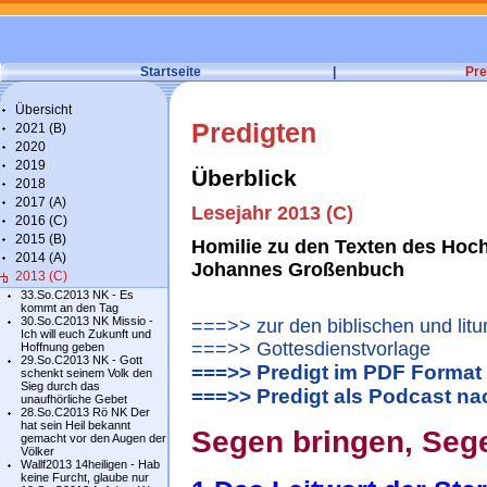
Startseite
|
Pre
Übersicht
Predigten
2021 (B)
2020
2019
Überblick
2018
2017 (A)
Lesejahr 2013 (C)
2016 (C)
2015 (B)
Homilie zu den Texten des Hoch
2014 (A)
Johannes Großenbuch
2013 (C)
33.So.C2013 NK - Es
kommt an den Tag
30.So.C2013 NK Missio -
===>> zur den biblischen und litu
Ich will euch Zukunft und
===>> Gottesdienstvorlage
Hoffnung geben
29.So.C2013 NK - Gott
===>> Predigt im PDF Format
schenkt seinem Volk den
Sieg durch das
===>> Predigt als Podcast n
unaufhörliche Gebet
28.So.C2013 Rö NK Der
hat sein Heil bekannt
Segen bringen, Seg
gemacht vor den Augen der
Völker
Wallf2013 14heiligen - Hab
keine Furcht, glaube nur