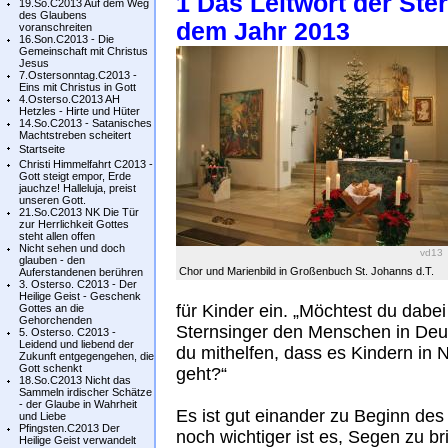
1 Das Leitwort der Ste
19.So.C2013 Auf dem Weg
des Glaubens
dem Jahr 2013
voranschreiten
16.Son.C2013 - Die
Gemeinschaft mit Christus
Jesus
7.Ostersonntag.C2013 -
Eins mit Christus in Gott
4.Osterso.C2013 AH
Hetzles - Hirte und Hüter
14.So.C2013 - Satanisches
Machtstreben scheitert
Startseite
Christi Himmelfahrt C2013 -
Gott steigt empor, Erde
jauchze! Halleluja, preist
unseren Gott.
21.So.C2013 NK Die Tür
zur Herrlichkeit Gottes
steht allen offen
Nicht sehen und doch
vd13
glauben - den
Chor und Marienbild in Großenbuch St. Johanns d.T.
Auferstandenen berühren
3. Osterso. C2013 - Der
Heilige Geist - Geschenk
für Kinder ein. „Möchtest du dabei
Gottes an die
Gehorchenden
Sternsinger den Menschen in Deu
5. Osterso. C2013 -
Leidend und liebend der
du mithelfen, dass es Kindern in 
Zukunft entgegengehen, die
Gott schenkt
geht?“
18.So.C2013 Nicht das
Sammeln irdischer Schätze
- der Glaube in Wahrheit
Es ist gut einander zu Beginn d
und Liebe
Pfingsten.C2013 Der
noch wichtiger ist es, Segen zu br
Heilige Geist verwandelt