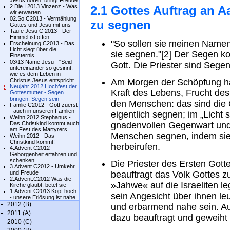
Jesus hören, bringt Freude
2.Die I 2013 Vinzenz - Was
2.1 Gottes Auftrag an A
wir erwarten
02.So.C2013 - Vermählung
zu segnen
Gottes und Jesu mit uns
Taufe Jesu C 2013 - Der
Himmel ist offen
"So sollen sie meinen Namen 
Erscheinung C2013 - Das
Licht siegt über die
sie segnen."[2] Der Segen 
Finsternis
03/13 Name Jesu - "Seid
Gott. Die Priester sind Seg
untereinander so gesinnt,
wie es dem Leben in
Christus Jesus entspricht
Am Morgen der Schöpfung ha
Neujahr 2012 Hochfest der
Kraft des Lebens, Frucht des
Gottesmutter - Segen
bringen, Segen sein
den Menschen: das sind die
Famlie C2012 - Gott zuerst
- auch in unseren Famlien
eigentlich segnen; im „Licht 
Weihn 2012 Stephanus -
Das Christkind kommt auch
gnadenvollen Gegenwart und 
am Fest des Martyrers
Menschen segnen, indem sie
Weihn 2012 - Das
Christkind kommt!
herbeirufen.
4.Advent C2012 -
Geborgenheit erfahren und
schenken
Die Priester des Ersten Got
3.Advent C2012 - Umkehr
und Freude
beauftragt das Volk Gottes 
2.Advent.C2012 Was die
»Jahwe« auf die Israeliten lege
Kirche glaubt, betet sie
1.Advent.C2013 Kopf hoch
sein Angesicht über ihnen le
- unsere Erlösung ist nahe
2012 (B)
und erbarmend nahe sein. Au
2011 (A)
dazu beauftragt und geweiht
2010 (C)