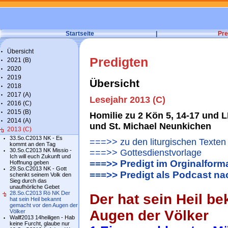
Startseite
|
Pre
Übersicht
Predigten
2021 (B)
2020
2019
Übersicht
2018
2017 (A)
Lesejahr 2013 (C)
2016 (C)
2015 (B)
Homilie zu 2 Kön 5, 14-17 und 
2014 (A)
und St. Michael Neunkichen
2013 (C)
33.So.C2013 NK - Es
===>> zu den liturgischen Texten
kommt an den Tag
30.So.C2013 NK Missio -
===>> Gottesdienstvorlage
Ich will euch Zukunft und
===>> Predigt im Orginalform
Hoffnung geben
29.So.C2013 NK - Gott
===>> Predigt als Podcast n
schenkt seinem Volk den
Sieg durch das
unaufhörliche Gebet
28.So.C2013 Rö NK Der
Der hat sein Heil b
hat sein Heil bekannt
gemacht vor den Augen der
Augen der Völker
Völker
Wallf2013 14heiligen - Hab
keine Furcht, glaube nur