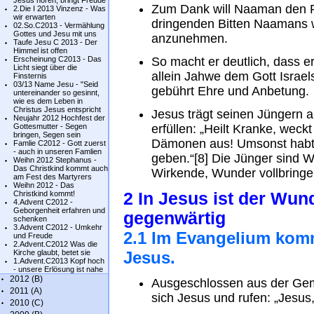
Jesus hören, bringt Freude
Zum Dank will Naaman den P
2.Die I 2013 Vinzenz - Was
wir erwarten
dringenden Bitten Naamans w
02.So.C2013 - Vermählung
Gottes und Jesu mit uns
anzunehmen.
Taufe Jesu C 2013 - Der
Himmel ist offen
Erscheinung C2013 - Das
So macht er deutlich, dass e
Licht siegt über die
allein Jahwe dem Gott Israels
Finsternis
03/13 Name Jesu - "Seid
gebührt Ehre und Anbetung.
untereinander so gesinnt,
wie es dem Leben in
Christus Jesus entspricht
Jesus trägt seinen Jüngern au
Neujahr 2012 Hochfest der
Gottesmutter - Segen
erfüllen: „Heilt Kranke, weckt
bringen, Segen sein
Dämonen aus! Umsonst habt i
Famlie C2012 - Gott zuerst
- auch in unseren Famlien
geben.“[8] Die Jünger sind We
Weihn 2012 Stephanus -
Das Christkind kommt auch
Wirkende, Wunder vollbringe
am Fest des Martyrers
Weihn 2012 - Das
Christkind kommt!
2 In Jesus ist der Wun
4.Advent C2012 -
Geborgenheit erfahren und
gegenwärtig
schenken
3.Advent C2012 - Umkehr
2.1 Im Evangelium kom
und Freude
2.Advent.C2012 Was die
Kirche glaubt, betet sie
Jesus.
1.Advent.C2013 Kopf hoch
- unsere Erlösung ist nahe
2012 (B)
Ausgeschlossen aus der Gem
2011 (A)
sich Jesus und rufen: „Jesus
2010 (C)