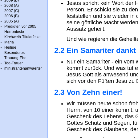
2009 (B)
Jesus spricht kein Wort der H
2008 (A)
Person. Er schickt sie zu den
2007 (C)
feststellen und sie wieder i
2006 (B)
2005 (A)
seine göttliche Macht werde
Predigten vor 2005
Aussatz geheilt.
Herrenfeste
Kirchweih-Titularfeste
Und wie regieren die Geheil
Maria
Heilige
2.2 Ein Samariter dankt
Besonderes
Trauung-Ehe
Nur ein Samariter - ein vom
Tod-Trauer
kommt zurück. Und was tut er?
ministrantenanwaerter
Jesus Gott als anwesend und
sich vor den Füßen Jesu zu 
2.3 Von Zehn einer!
Wir müssen heute schon fro
Herrn, von 10 einer kommt, 
Geschenk des Lebens, das Ge
Gottes Schutz und Segen, für
Geschenk des Glaubens, der