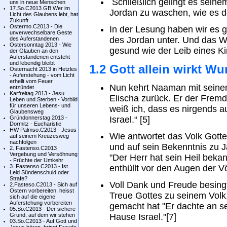
Schließlich gelingt es seine
uns in neue Menschen
17.So.C2013 GB Wer im
Jordan zu waschen, wie es d
Licht des Glaubens lebt, hat
Zukunft
Ostermo.C2013 - Die
In der Lesung haben wir es 
unverwechselbare Geste
des Jordan unter. Und das W
des Auferstandenen
Ostersonntag 2013 - Wie
gesund wie der Leib eines Ki
der Glauben an den
Auferstandenen entsteht
und lebendig bleibt
1.2 Gott allein wirkt W
Osternacht 2013 in Hetzles
- Auferstehung - vom Licht
erhellt vom Feuer
Nun kehrt Naaman mit sein
entzündet
Karfreitag 2013 - Jesu
Elischa zurück. Er der Fremdl
Leben und Sterben - Vorbild
für unseren Lebens- und
weiß ich, dass es nirgends au
Glaubensweg
Gründonnerstag 2013 -
Israel.“ [5]
Dormitz - Eucharistie
HW Palmso.C2013 - Jesus
Wie antwortet das Volk Gott
auf seinem Kreuzesweg
nachfolgen
und auf sein Bekenntnis zu J
2. Fastenso.C2013
Vergebung und Versöhnung
"Der Herr hat sein Heil bek
- Früchte der Umkehr
3. Fastenso.C2013 - Ist
enthüllt vor den Augen der Vö
Leid Sündenschuld oder
Strafe?
Voll Dank und Freude besing
2.Fasteso.C2013 - Sich auf
Ostern vorbereiten, heisst
Treue Gottes zu seinem Volk
sich auf die eigene
Auferstehung vorbereiten
gemacht hat "Er dachte an s
05.So.C2013 - Der sichere
Grund, auf dem wir stehen
Hause Israel."[7]
03.So.C2013 - Auf Gott und