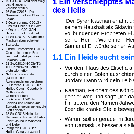
1 Ein verschlepptes Mä
19.So.C2013 Auf dem Weg
des Glaubens
des Heils
voranschreiten
16.Son.C2013 - Die
Gemeinschaft mit Christus
Jesus
Der Syrer Naaman erfährt übe
7.Ostersonntag.C2013 -
Eins mit Christus in Gott
seinem Haushalt als Sklavi
4.Osterso.C2013 AH
vollbringenden Propheten Eli
Hetzles - Hirte und Hüter
14.So.C2013 - Satanisches
seiner Herrin: Wäre mein He
Machtstreben scheitert
Startseite
Samaria! Er würde seinen Aus
Christi Himmelfahrt C2013 -
Gott steigt empor, Erde
1.1 Ein Heide sucht sein
jauchze! Halleluja, preist
unseren Gott.
21.So.C2013 NK Die Tür
Vor dem Haus des Elischa 
zur Herrlichkeit Gottes
steht allen offen
durch einen Boten ausrichte
Nicht sehen und doch
glauben - den
Jordan! Dann wird dein Leib w
Auferstandenen berühren
3. Osterso. C2013 - Der
Heilige Geist - Geschenk
Naaman, Feldherr des Königs 
Gottes an die
geht er weg und sagt: „ich 
Gehorchenden
5. Osterso. C2013 -
hin treten, den Namen Jahwe
Leidend und liebend der
Zukunft entgegengehen, die
über die kranke Stelle beweg
Gott schenkt
18.So.C2013 Nicht das
Sammeln irdischer Schätze
Warum soll er gerade im Jor
- der Glaube in Wahrheit
von Damaskus besser als all
und Liebe
Pfingsten.C2013 Der
Heilige Geist verwandelt