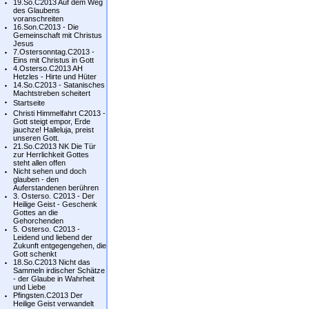
19.So.C2013 Auf dem Weg
des Glaubens
voranschreiten
16.Son.C2013 - Die
Gemeinschaft mit Christus
Jesus
7.Ostersonntag.C2013 -
Eins mit Christus in Gott
4.Osterso.C2013 AH
Hetzles - Hirte und Hüter
14.So.C2013 - Satanisches
Machtstreben scheitert
Startseite
Christi Himmelfahrt C2013 -
Gott steigt empor, Erde
jauchze! Halleluja, preist
unseren Gott.
21.So.C2013 NK Die Tür
zur Herrlichkeit Gottes
steht allen offen
Nicht sehen und doch
glauben - den
Auferstandenen berühren
3. Osterso. C2013 - Der
Heilige Geist - Geschenk
Gottes an die
Gehorchenden
5. Osterso. C2013 -
Leidend und liebend der
Zukunft entgegengehen, die
Gott schenkt
18.So.C2013 Nicht das
Sammeln irdischer Schätze
- der Glaube in Wahrheit
und Liebe
Pfingsten.C2013 Der
Heilige Geist verwandelt