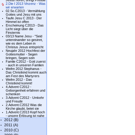
Jesus hören, bringt Freude
2.Die I 2013 Vinzenz - Was
wir erwarten
02.So.C2013 - Vermählung
Gottes und Jesu mit uns
Taufe Jesu C 2013 - Der
Himmel ist offen
Erscheinung C2013 - Das
Licht siegt über die
Finsternis
03/13 Name Jesu - "Seid
untereinander so gesinnt,
wie es dem Leben in
Christus Jesus entspricht
Neujahr 2012 Hochfest der
Gottesmutter - Segen
bringen, Segen sein
Famlie C2012 - Gott zuerst
- auch in unseren Famlien
Weihn 2012 Stephanus -
Das Christkind kommt auch
am Fest des Martyrers
Weihn 2012 - Das
Christkind kommt!
4.Advent C2012 -
Geborgenheit erfahren und
schenken
3.Advent C2012 - Umkehr
und Freude
2.Advent.C2012 Was die
Kirche glaubt, betet sie
1.Advent.C2013 Kopf hoch
- unsere Erlösung ist nahe
2012 (B)
2011 (A)
2010 (C)