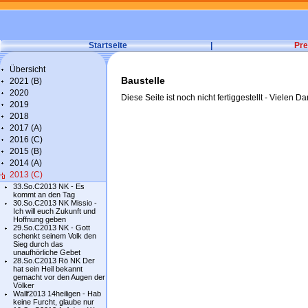
Startseite
|
Pre
Übersicht
Baustelle
2021 (B)
2020
Diese Seite ist noch nicht fertiggestellt - Vielen Da
2019
2018
2017 (A)
2016 (C)
2015 (B)
2014 (A)
2013 (C)
33.So.C2013 NK - Es
kommt an den Tag
30.So.C2013 NK Missio -
Ich will euch Zukunft und
Hoffnung geben
29.So.C2013 NK - Gott
schenkt seinem Volk den
Sieg durch das
unaufhörliche Gebet
28.So.C2013 Rö NK Der
hat sein Heil bekannt
gemacht vor den Augen der
Völker
Wallf2013 14heiligen - Hab
keine Furcht, glaube nur