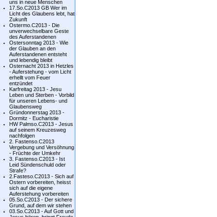
uns in neue Menschen
17.So.C2013 GB Wer im
Licht des Glaubens lebt, hat
Zukunft
Ostermo.C2013 - Die
unverwechselbare Geste
des Auferstandenen
Ostersonntag 2013 - Wie
der Glauben an den
Auferstandenen entsteht
und lebendig bleibt
Osternacht 2013 in Hetzles
- Auferstehung - vom Licht
erhellt vom Feuer
entzündet
Karfreitag 2013 - Jesu
Leben und Sterben - Vorbild
für unseren Lebens- und
Glaubensweg
Gründonnerstag 2013 -
Dormitz - Eucharistie
HW Palmso.C2013 - Jesus
auf seinem Kreuzesweg
nachfolgen
2. Fastenso.C2013
Vergebung und Versöhnung
- Früchte der Umkehr
3. Fastenso.C2013 - Ist
Leid Sündenschuld oder
Strafe?
2.Fasteso.C2013 - Sich auf
Ostern vorbereiten, heisst
sich auf die eigene
Auferstehung vorbereiten
05.So.C2013 - Der sichere
Grund, auf dem wir stehen
03.So.C2013 - Auf Gott und