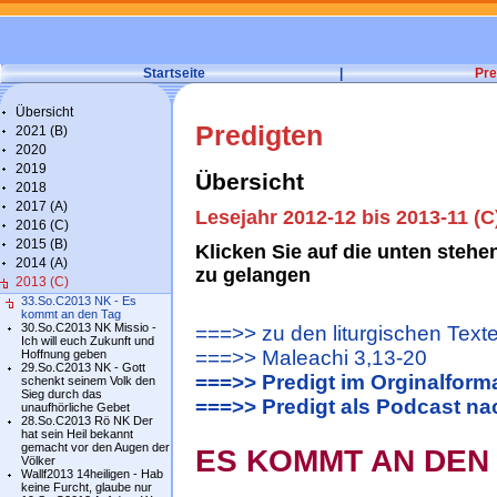
Startseite
|
Pre
Übersicht
Predigten
2021 (B)
2020
2019
Übersicht
2018
2017 (A)
Lesejahr 2012-12 bis 2013-11 (C
2016 (C)
2015 (B)
Klicken Sie auf die unten steh
2014 (A)
zu gelangen
2013 (C)
33.So.C2013 NK - Es
kommt an den Tag
30.So.C2013 NK Missio -
===>> zu den liturgischen Text
Ich will euch Zukunft und
===>> Maleachi 3,13-20
Hoffnung geben
29.So.C2013 NK - Gott
===>> Predigt im Orginalform
schenkt seinem Volk den
Sieg durch das
===>> Predigt als Podcast n
unaufhörliche Gebet
28.So.C2013 Rö NK Der
hat sein Heil bekannt
gemacht vor den Augen der
ES KOMMT AN DEN
Völker
Wallf2013 14heiligen - Hab
keine Furcht, glaube nur