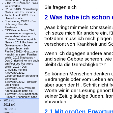
Jesus hören, bringt Freude
2.Die I 2013 Vinzenz - Was
wir erwarten
Sie fragen sich
02.So.C2013 - Vermählung
Gottes und Jesu mit uns
Taufe Jesu C 2013 - Der
2 Was habe ich schon d
Himmel ist offen
Erscheinung C2013 - Das
Licht siegt über die
„Was bringt mir mein Christse
Finsternis
03/13 Name Jesu - "Seid
ich setze mich für andere ein, 
untereinander so gesinnt,
wie es dem Leben in
trotzdem muss ich mich plagen 
Christus Jesus entspricht
Neujahr 2012 Hochfest der
verschont von Krankheit und S
Gottesmutter - Segen
bringen, Segen sein
Famlie C2012 - Gott zuerst
Wenn ich dagegen andere ansch
- auch in unseren Famlien
Weihn 2012 Stephanus -
und seine Gebote scheren, wie
Das Christkind kommt auch
bleibt da die Gerechtigkeit?!“
am Fest des Martyrers
Weihn 2012 - Das
Christkind kommt!
4.Advent C2012 -
So können Menschen denken un
Geborgenheit erfahren und
Bedrängnis oder vom Leben en
schenken
3.Advent C2012 - Umkehr
aber auch der Hl. Schrift nicht
und Freude
2.Advent.C2012 Was die
Worte wir in der Lesung gehört 
Kirche glaubt, betet sie
1.Advent.C2013 Kopf hoch
seiner Zeit, gläubige Juden, 
- unsere Erlösung ist nahe
2012 (B)
Vorwürfen.
2011 (A)
2010 (C)
2.1 Mit großen Erwartu