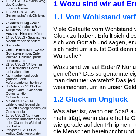
19.So.C2013 Auf dem Weg
1 Wozu sind wir auf E
des Glaubens
voranschreiten
16.Son.C2013 - Die
1.1 Vom Wohlstand verf
Gemeinschaft mit Christus
Jesus
7.Ostersonntag.C2013 -
Eins mit Christus in Gott
Viele Getaufte vom Wohlstand 
4.Osterso.C2013 AH
Hetzles - Hirte und Hüter
Glück zu haben. Erfüllt sich di
14.So.C2013 - Satanisches
Machtstreben scheitert
sich von Gott ab und sagen, e
Startseite
sich nicht um sie. Ist Gott denn
Christi Himmelfahrt C2013 -
Gott steigt empor, Erde
Wünsche?
jauchze! Halleluja, preist
unseren Gott.
21.So.C2013 NK Die Tür
Wozu sind wir auf Erden? Nur
zur Herrlichkeit Gottes
steht allen offen
genießen? Das so genannte eig
Nicht sehen und doch
glauben - den
man darunter versteht? Das jed
Auferstandenen berühren
weismachen, um an unser Gel
3. Osterso. C2013 - Der
Heilige Geist - Geschenk
Gottes an die
1.2 Glück im Unglück
Gehorchenden
5. Osterso. C2013 -
Leidend und liebend der
Zukunft entgegengehen, die
Was aber ist, wenn der Spaß au
Gott schenkt
18.So.C2013 Nicht das
mehr trägt, wenn das erhoffte Gl
Sammeln irdischer Schätze
- der Glaube in Wahrheit
wie gerade auf den Philipinen -
und Liebe
Pfingsten.C2013 Der
die Menschen hereinbricht und 
Heilige Geist verwandelt