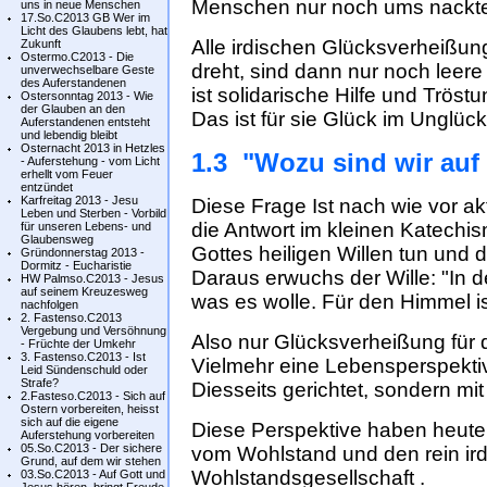
Menschen nur noch ums nackt
uns in neue Menschen
17.So.C2013 GB Wer im
Licht des Glaubens lebt, hat
Alle irdischen Glücksverheißun
Zukunft
Ostermo.C2013 - Die
dreht, sind dann nur noch leere
unverwechselbare Geste
des Auferstandenen
ist solidarische Hilfe und Trös
Ostersonntag 2013 - Wie
der Glauben an den
Das ist für sie Glück im Unglück
Auferstandenen entsteht
und lebendig bleibt
Osternacht 2013 in Hetzles
1.3 "Wozu sind wir auf
- Auferstehung - vom Licht
erhellt vom Feuer
entzündet
Karfreitag 2013 - Jesu
Diese Frage Ist nach wie vor akt
Leben und Sterben - Vorbild
die Antwort im kleinen Katechis
für unseren Lebens- und
Glaubensweg
Gottes heiligen Willen tun und
Gründonnerstag 2013 -
Dormitz - Eucharistie
Daraus erwuchs der Wille: "In 
HW Palmso.C2013 - Jesus
auf seinem Kreuzesweg
was es wolle. Für den Himmel ist
nachfolgen
2. Fastenso.C2013
Vergebung und Versöhnung
Also nur Glücksverheißung für 
- Früchte der Umkehr
3. Fastenso.C2013 - Ist
Vielmehr eine Lebensperspektiv
Leid Sündenschuld oder
Strafe?
Diesseits gerichtet, sondern mit
2.Fasteso.C2013 - Sich auf
Ostern vorbereiten, heisst
sich auf die eigene
Diese Perspektive haben heute 
Auferstehung vorbereiten
05.So.C2013 - Der sichere
vom Wohlstand und den rein ir
Grund, auf dem wir stehen
Wohlstandsgesellschaft .
03.So.C2013 - Auf Gott und