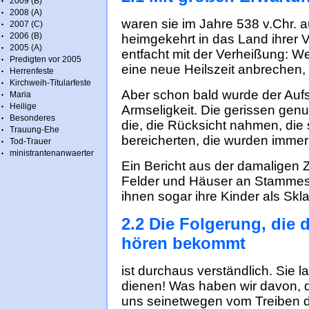
2009 (B)
2008 (A)
waren sie im Jahre 538 v.Chr. 
2007 (C)
2006 (B)
heimgekehrt in das Land ihrer V
2005 (A)
entfacht mit der Verheißung: We
Predigten vor 2005
eine neue Heilszeit anbrechen, 
Herrenfeste
Kirchweih-Titularfeste
Aber schon bald wurde der Auf
Maria
Heilige
Armseligkeit. Die gerissen ge
Besonderes
die, die Rücksicht nahmen, die 
Trauung-Ehe
bereicherten, die wurden immer
Tod-Trauer
ministrantenanwaerter
Ein Bericht aus der damaligen Z
Felder und Häuser an Stammes
ihnen sogar ihre Kinder als Skl
2.2 Die Folgerung, die 
hören bekommt
ist durchaus verständlich. Sie l
dienen! Was haben wir davon, 
uns seinetwegen vom Treiben d