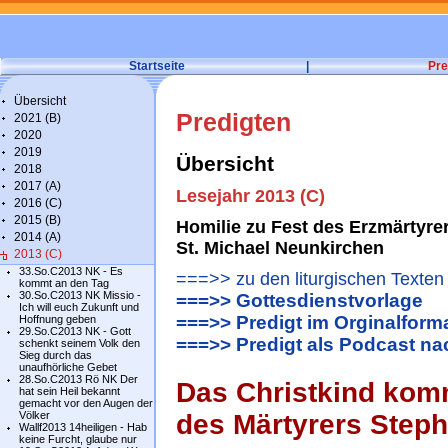
Startseite
|
Pre
Übersicht
Predigten
2021 (B)
2020
2019
Übersicht
2018
2017 (A)
Lesejahr 2013 (C)
2016 (C)
2015 (B)
Homilie zu Fest des Erzmärtyr
2014 (A)
St. Michael Neunkirchen
2013 (C)
33.So.C2013 NK - Es
===>> zu den liturgischen Texten
kommt an den Tag
30.So.C2013 NK Missio -
===>> Gottesdienstvorlage
Ich will euch Zukunft und
===>> Predigt im Orginalform
Hoffnung geben
29.So.C2013 NK - Gott
===>> Predigt als Podcast n
schenkt seinem Volk den
Sieg durch das
unaufhörliche Gebet
28.So.C2013 Rö NK Der
Das Christkind ko
hat sein Heil bekannt
gemacht vor den Augen der
Völker
des Märtyrers Step
Wallf2013 14heiligen - Hab
keine Furcht, glaube nur