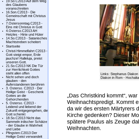
19.So.C2013 Auf dem Weg
des Glaubens
voranschreiten
16.Son.C2013 - Die
Gemeinschaft mit Christus
Jesus
7.Ostersonntag.C2013 -
Eins mit Christus in Gott
4.Osterso.C2013 AH
Hetzles - Hirte und Hüter
14.So.C2013 - Satanisches
Machtstreben scheitert
Startseite
Christi Himmelfahrt C2013 -
Gott steigt empor, Erde
jauchze! Halleluja, preist
unseren Gott.
21.So.C2013 NK Die Tür
zur Herrlichkeit Gottes
steht allen offen
Links: Stephanus Diakon 
Nicht sehen und doch
Diakon in Rom - Hochaltar
glauben - den
Auferstandenen berühren
3. Osterso. C2013 - Der
Heilige Geist - Geschenk
„Das Christkind kommt“, wa
Gottes an die
Gehorchenden
Weihnachtspredigt. Kommt e
5. Osterso. C2013 -
Leidend und liebend der
da wir des ersten Märtyrers
Zukunft entgegengehen, die
Kirche gedenken? Dieser Mo
Gott schenkt
18.So.C2013 Nicht das
spätere Paulus als Zeuge dab
Sammeln irdischer Schätze
- der Glaube in Wahrheit
Weihnachten.
und Liebe
Pfingsten.C2013 Der
Heilige Geist verwandelt