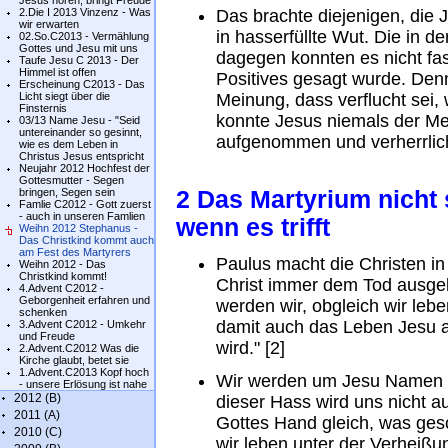
Jesus hören, bringt Freude
2.Die I 2013 Vinzenz - Was
Das brachte diejenigen, die 
wir erwarten
in hasserfüllte Wut. Die in 
02.So.C2013 - Vermählung
Gottes und Jesu mit uns
dagegen konnten es nicht f
Taufe Jesu C 2013 - Der
Himmel ist offen
Positives gesagt wurde. Denn
Erscheinung C2013 - Das
Licht siegt über die
Meinung, dass verflucht sei,
Finsternis
konnte Jesus niemals der Me
03/13 Name Jesu - "Seid
untereinander so gesinnt,
aufgenommen und verherrlic
wie es dem Leben in
Christus Jesus entspricht
Neujahr 2012 Hochfest der
Gottesmutter - Segen
bringen, Segen sein
2 Das Martyrium nicht
Famlie C2012 - Gott zuerst
- auch in unseren Famlien
wenn es trifft
Weihn 2012 Stephanus -
Das Christkind kommt auch
am Fest des Martyrers
Paulus macht die Christen in
Weihn 2012 - Das
Christkind kommt!
Christ immer dem Tod ausgeli
4.Advent C2012 -
Geborgenheit erfahren und
werden wir, obgleich wir leb
schenken
damit auch das Leben Jesu a
3.Advent C2012 - Umkehr
und Freude
wird." [2]
2.Advent.C2012 Was die
Kirche glaubt, betet sie
1.Advent.C2013 Kopf hoch
Wir werden um Jesu Namen w
- unsere Erlösung ist nahe
2012 (B)
dieser Hass wird uns nicht a
2011 (A)
Gottes Hand gleich, was ge
2010 (C)
wir leben unter der Verheiß