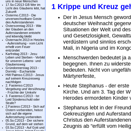
uns in neue Menschen
1 Krippe und Kreuz g
17.So.C2013 GB Wer im
Licht des Glaubens lebt, hat
Zukunft
Ostermo.C2013 - Die
Der in Jesus Mensch geworden
unverwechselbare Geste
des Auferstandenen
deutscher Weihnacht gegenwä
Ostersonntag 2013 - Wie
Situationen der Welt und de
der Glauben an den
Auferstandenen entsteht
und Gesetzlosigkeit, Gewalt
und lebendig bleibt
Osternacht 2013 in Hetzles
verdüstern und sinnlos ersche
- Auferstehung - vom Licht
erhellt vom Feuer
Mali, in Nigeria und im Kon
entzündet
Karfreitag 2013 - Jesu
Menschwerden bedeutet ja a
Leben und Sterben - Vorbild
für unseren Lebens- und
begegnen. Ihnen zu widerste
Glaubensweg
Gründonnerstag 2013 -
bedeuten. Nicht von ungefähr
Dormitz - Eucharistie
HW Palmso.C2013 - Jesus
Märtyrerfeste,
auf seinem Kreuzesweg
nachfolgen
Heute Stephanus - der erste
2. Fastenso.C2013
Vergebung und Versöhnung
Kirche. Und am 3. Tag der W
- Früchte der Umkehr
3. Fastenso.C2013 - Ist
Herodes ermordeten Kinder 
Leid Sündenschuld oder
Strafe?
2.Fasteso.C2013 - Sich auf
Stephanus lebt in der Freund
Ostern vorbereiten, heisst
Gekreuzigten und Auferstand
sich auf die eigene
Auferstehung vorbereiten
Christus den Auferstandenen 
05.So.C2013 - Der sichere
Grund, auf dem wir stehen
Zeugnis ab "erfüllt vom Heili
03.So.C2013 - Auf Gott und