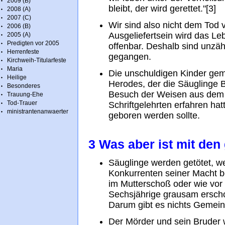
2009 (B)
bleibt, der wird gerettet."[3]
2008 (A)
2007 (C)
Wir sind also nicht dem Tod v
2006 (B)
Ausgeliefertsein wird das Le
2005 (A)
Predigten vor 2005
offenbar. Deshalb sind unzäh
Herrenfeste
gegangen.
Kirchweih-Titularfeste
Maria
Die unschuldigen Kinder ge
Heilige
Herodes, der die Säuglinge 
Besonderes
Besuch der Weisen aus dem
Trauung-Ehe
Tod-Trauer
Schriftgelehrten erfahren ha
ministrantenanwaerter
geboren werden sollte.
3 Was aber ist mit den
Säuglinge werden getötet, we
Konkurrenten seiner Macht be
im Mutterschoß oder wie vo
Sechsjährige grausam erscho
Darum gibt es nichts Gemeine
Der Mörder und sein Bruder 