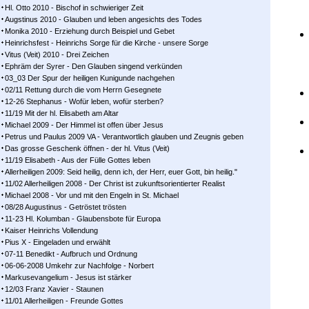
Hl. Otto 2010 - Bischof in schwieriger Zeit
Augstinus 2010 - Glauben und leben angesichts des Todes
Monika 2010 - Erziehung durch Beispiel und Gebet
Heinrichsfest - Heinrichs Sorge für die Kirche - unsere Sorge
Vitus (Veit) 2010 - Drei Zeichen
Ephräm der Syrer - Den Glauben singend verkünden
03_03 Der Spur der heiligen Kunigunde nachgehen
02/11 Rettung durch die vom Herrn Gesegnete
12-26 Stephanus - Wofür leben, wofür sterben?
11/19 Mit der hl. Elisabeth am Altar
Michael 2009 - Der Himmel ist offen über Jesus
Petrus und Paulus 2009 VA - Verantwortlich glauben und Zeugnis geben
Das grosse Geschenk öffnen - der hl. Vitus (Veit)
11/19 Elisabeth - Aus der Fülle Gottes leben
Allerheiligen 2009: Seid heilig, denn ich, der Herr, euer Gott, bin heilig."
11/02 Allerheiligen 2008 - Der Christ ist zukunftsorientierter Realist
Michael 2008 - Vor und mit den Engeln in St. Michael
08/28 Augustinus - Getröstet trösten
11-23 Hl. Kolumban - Glaubensbote für Europa
Kaiser Heinrichs Vollendung
Pius X - Eingeladen und erwählt
07-11 Benedikt - Aufbruch und Ordnung
06-06-2008 Umkehr zur Nachfolge - Norbert
Markusevangelium - Jesus ist stärker
12/03 Franz Xavier - Staunen
11/01 Allerheiligen - Freunde Gottes