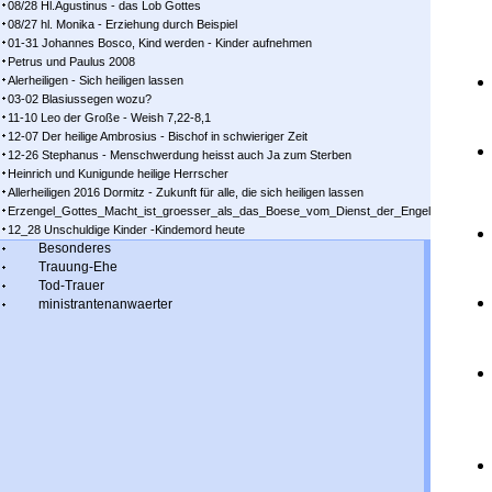
08/28 Hl.Agustinus - das Lob Gottes
08/27 hl. Monika - Erziehung durch Beispiel
01-31 Johannes Bosco, Kind werden - Kinder aufnehmen
Petrus und Paulus 2008
Alerheiligen - Sich heiligen lassen
03-02 Blasiussegen wozu?
11-10 Leo der Große - Weish 7,22-8,1
12-07 Der heilige Ambrosius - Bischof in schwieriger Zeit
12-26 Stephanus - Menschwerdung heisst auch Ja zum Sterben
Heinrich und Kunigunde heilige Herrscher
Allerheiligen 2016 Dormitz - Zukunft für alle, die sich heiligen lassen
Erzengel_Gottes_Macht_ist_groesser_als_das_Boese_vom_Dienst_der_Engel
12_28 Unschuldige Kinder -Kindemord heute
Besonderes
Trauung-Ehe
Tod-Trauer
ministrantenanwaerter