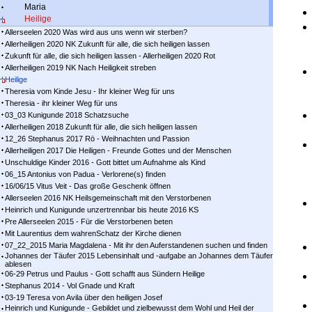
Maria
Heilige
Allerseelen 2020 Was wird aus uns wenn wir sterben?
Allerheiligen 2020 NK Zukunft für alle, die sich heiligen lassen
Zukunft für alle, die sich heiligen lassen - Allerheiligen 2020 Rot
Allerheiligen 2019 NK Nach Heiligkeit streben
Heilige
Theresia vom Kinde Jesu - Ihr kleiner Weg für uns
Theresia - ihr kleiner Weg für uns
03_03 Kunigunde 2018 Schatzsuche
Allerheiligen 2018 Zukunft für alle, die sich heiligen lassen
12_26 Stephanus 2017 Rö - Weihnachten und Passion
Allerheiligen 2017 Die Heiligen - Freunde Gottes und der Menschen
Unschuldige Kinder 2016 - Gott bittet um Aufnahme als Kind
06_15 Antonius von Padua - Verlorene(s) finden
16/06/15 Vitus Veit - Das große Geschenk öffnen
Allerseelen 2016 NK Heilsgemeinschaft mit den Verstorbenen
Heinrich und Kunigunde unzertrennbar bis heute 2016 KS
Pre Allerseelen 2015 - Für die Verstorbenen beten
Mit Laurentius dem wahrenSchatz der Kirche dienen
07_22_2015 Maria Magdalena - Mit ihr den Auferstandenen suchen und finden
Johannes der Täufer 2015 Lebensinhalt und -aufgabe an Johannes dem Täufer
ablesen
06-29 Petrus und Paulus - Gott schafft aus Sündern Heilige
Stephanus 2014 - Vol Gnade und Kraft
03-19 Teresa von Avila über den heiligen Josef
Heinrich und Kunigunde - Gebildet und zielbewusst dem Wohl und Heil der