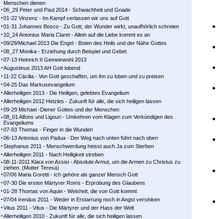
Menschen dienen
06_29 Peter und Paul 2014 - Schwachheit und Gnade
01-22 Vinzenz - Im Kampf ver­las­sen wir uns auf Gott
01-31 Johannes Bosco - Zu Gott, der Wunder wirkt, unaufhörlich schreien
10_24 Antonius Maria Claret - Allein auf die Liebe kommt es an
09/29/Michael 2013 Die Engel - Boten des Heils und der Nähe Gottes
08_27 Monika - Erziehung durch Beispiel und Gebet
07-13 Heinrich II Gemeinwohl 2013
Augustinus 2013 AH Gott lobend
11-22 Cäcilia - Von Gott geschaffen, um ihn zu loben und zu preisen
04-25 Das Markusevangelium
Allerheiligen 2013 - Die Heiligen, gelebtes Evangelium
Allerheiligen 2012 Hetzles - Zukunft für alle, die sich heiligen lassen
09-29 Michael -Diener Gottes und der Menschen
08_01 Alfons und Ligouri - Umkehren vom Klagen zum Verkündigen des
Evangeliums
07-03 Thomas - Finger in die Wunden
06-13 Antonius von Padua - Der Weg nach unten führt nach oben
Stephanus 2011 - Menschwerdung heisst auch Ja zum Sterben
Allerheiligen 2011 - Nach Heiligkeit streben
08-11-2011 Klara von Assisi - Absolute Armut, um die Armen zu Christus zu
ziehen. (Mutter Teresa)
07/06 Maria Goretti - Ich gehöre als ganzer Mensch Gott
07-30 Die ersten Märtyrer Roms - Erprobung des Glaubens
01-28 Thomas von Aquin - Weisheit, die von Gott kommt
07/04 Irenäus 2011 - Weder in Erstarrung noch in Angst versinken
Vitus 2011 - Vitus - Die Märtyrer und der Hass der Welt
Allerheiligen 2010 - Zukunft für alle, die sich heiligen lassen