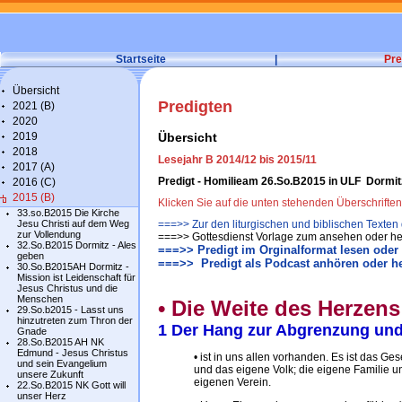
Startseite
|
Pre
Übersicht
Predigten
2021 (B)
2020
2019
Übersicht
2018
Lesejahr B 2014/12 bis 2015/11
2017 (A)
Predigt - Homilieam 26.So.B2015 in ULF Dormit
2016 (C)
2015 (B)
Klicken Sie auf die unten stehenden Überschrifte
33.so.B2015 Die Kirche
Jesu Christi auf dem Weg
===>> Zur den liturgischen und biblischen Texten
zur Vollendung
===>> Gottesdienst Vorlage zum ansehen oder he
32.So.B2015 Dormitz - Ales
===>> Predigt im Orginalformat lesen oder
geben
===>> Predigt als Podcast anhören oder h
30.So.B2015AH Dormitz -
Mission ist Leidenschaft für
Jesus Christus und die
Menschen
• Die Weite des Herzens
29.So.b2015 - Lasst uns
hinzutreten zum Thron der
1 Der Hang zur Abgrenzung und
Gnade
28.So.B2015 AH NK
Edmund - Jesus Christus
• ist in uns allen vorhanden. Es ist das Ge
und sein Evangelium
und das eigene Volk; die eigene Familie u
unsere Zukunft
eigenen Verein.
22.So.B2015 NK Gott will
unser Herz