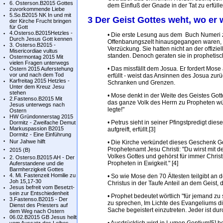
6. Osterson.B2015 Gottes
dem Einfluß der Gnade in der Tat zu erfülle
zuvorkommende Liebe
5.So.B2015 NK In und mit
3 Der Geist Gottes weht, wo er w
der Kirche Frucht bringen
für Gott
4.Osterso.B2015Hetzles -
• Die erste Lesung aus dem Buch Numeri z
Durch Jesus Gott kennen
Offenbarungszelt hinausgegangen waren, 
3. Osterso.B2015 -
Verzückung. Sie hatten nicht an der offizie
Misericordiae vultus
standen. Denoch geraten sie in prophetis
Ostermontag 2015 Mit
vielen Fragen unterwegs
• Das missfällt dem Josua. Er fordert Mose
Ostern 2015 Auferstehung
vor und nach dem Tod
erfüllt - weist das Ansinnen des Josua zurü
Karfreitag 2015 Hetzles -
Schranken und Grenzen.
Unter dem Kreuz Jesu
stehen
• Mose denkt in der Weite des Geistes Got
2.Fastenso.B2015 Mit
das ganze Volk des Herrn zu Propheten wür
Jesus unterwegs nach
legte!"
Ostern
HW Gründonnerstag 2015
• Petrus sieht in seiner Pfingstpredigt di
Dormitz - Zweifache Demut
Markuspassion B2015
aufgreift, erfüllt.[3]
Dormitz - Eine Einführung
Nur Jahwe hilft
• Die Kirche verkündet dieses Geschenk Got
Prophetenamt Jesu Christi: "Du wirst mit d
2015 (B)
Volkes Gottes und gehörst für immer Christ
2. Osterso.B2015 AH - Der
Propheten in Ewigkeit." [4]
Auferstandene und die
Barmherzigkeit Gottes
4. Mi. Fastenzeit Homilie zu
• So wie Mose den 70 Ältesten teilgibt an
Joh 15,17-30
Christus in der Taufe Anteil an dem Geist, d
Jesus befreit vom Besetzt-
sein zur Entschiedenheit
• Prophet bedeutet wörtlich "für jemand zu 
3.Fastenso.B2015 - Der
zu sprechen, Im Lichte des Evangeliums die
Dienst des Priesters auf
Sache begeistert einzutreten. Jeder ist du
dem Weg nach Ostern
06.02.B2015 GB Jesus heilt