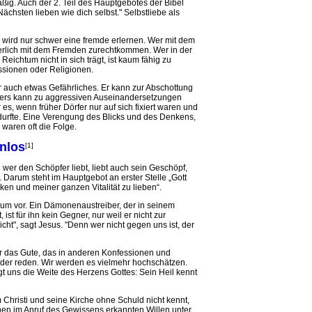
ig. Auch der 2. Teil des Hauptgebotes der Bibel
Nächsten lieben wie dich selbst." Selbstliebe als
, wird nur schwer eine fremde erlernen. Wer mit dem
erlich mit dem Fremden zurechtkommen. Wer in der
Reichtum nicht in sich trägt, ist kaum fähig zu
ssionen oder Religionen.
 auch etwas Gefährliches. Er kann zur Abschottung
iers kann zu aggressiven Auseinandersetzungen
es, wenn früher Dörfer nur auf sich fixiert waren und
urfte. Eine Verengung des Blicks und des Denkens,
aren oft die Folge.
enlos
[1]
 wer den Schöpfer liebt, liebt auch sein Geschöpf,
. Darum steht im Hauptgebot an erster Stelle „Gott
n und meiner ganzen Vitalität zu lieben“.
ium vor. Ein Dämonenaustreiber, der in seinem
st für ihn kein Gegner, nur weil er nicht zur
cht", sagt Jesus. "Denn wer nicht gegen uns ist, der
er das Gute, das in anderen Konfessionen und
oder reden. Wir werden es vielmehr hochschätzen.
gt uns die Weite des Herzens Gottes: Sein Heil kennt
 Christi und seine Kirche ohne Schuld nicht kennt,
nen im Anruf des Gewissens erkannten Willen unter