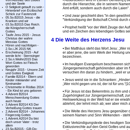
• Ausdrücklich wird in Lumen Gentium[5] be
vom Aussatz des Leibes
und der Seele
durch die Hierarchie, die in seinem Namen 
O Seligkeit getauft zu sein -
Amt erfüllt, sondern auch durch die Laien" 
Hirtenbrief von Erzibschof
Schick zur Fastenzeit
• Und zwar geschieht dies "in den gewöhnl
05.So.B2015 Jesus - die
"Verkündigung der Botschaft Christi durch
Kranken und wir
03.So.B2015 Das Reich.
• Prophet heißt "vor der Welt Zeuge der A
die Königsherrschaft
und ein Zeichen des lebendigen Gottes sei
Gottes
Taufe Jesu 2015 - Jesus
Christus der wahre
4 Die Weite des Herzens Jesu
Messias Gottes
Hören und nachfolgen -
• Bei Matthäus steht das Wort Jesu: „Wer nic
2.So.i.JK 2015 NK
Erscheinung 2015 - Auf
er aber jene, die sein Werk der Heilung u
werde licht - Sternsinger
bezeichnen.
2.So.n.Weihn2015 Das
Wort Gottes ist Fleisch
• Im heutigen Evangelium beschweren sich 
geworden
Jüngergemeinschaft gehörenden aber im 
Neujahr 2015 - Unsere Zeit
versuchen ihn daran zu hindern, „weil er un
und Gottes Ewigkeit
Familie B2014 - Eltern und
• Jesus weist sie in die Schranken: „Hinder
Kinder miteiander und
füreinander
„Wer nicht gegen uns ist, der ist für uns.“[10
Christmette in Rödlas 2014
- Ein Kind ist uns geboren
• Für Jesus ist das Bekenntnis zu ihm und
4.Advent B2014
Zugehörigkeit zur Jüngergemeinschaft, zur 
Menschwerdung Gottes
Heilswerkzeug in der Welt hat er sie erwäh
auch heute
ablehnt, der lehnt mich ab; wer aber mich a
3.Advent B2014 KS Der
Verheißung Gottes trauen
• Die Weite des Herzens Jesu gegenüber d
2.Advent B2014 - Johannes
Fingerzeig Gottes
seinem Namen und Sinn Wirkenden - steht 
1.Advent.A2014 Du bist
doch unser Vater - trotz
• Die Verkündigungstexte des heutigen Son
allem
Exklusivrechte auf den Geist Gottes und 
23.So.B2015 - GB-Do-