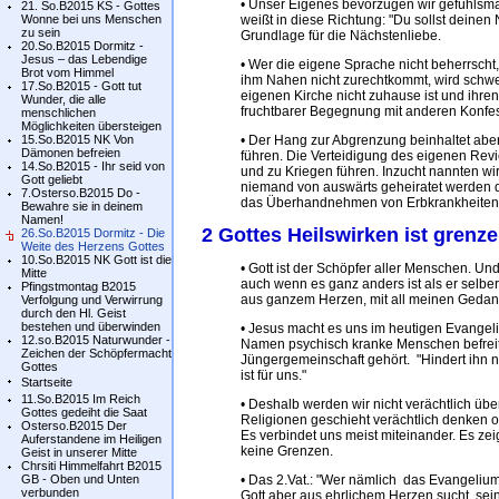
• Unser Eigenes bevorzugen wir gefühlsmäß
21. So.B2015 KS - Gottes
Wonne bei uns Menschen
weißt in diese Richtung: "Du sollst deinen 
zu sein
Grundlage für die Nächstenliebe.
20.So.B2015 Dormitz -
Jesus – das Lebendige
• Wer die eigene Sprache nicht beherrscht
Brot vom Himmel
ihm Nahen nicht zurechtkommt, wird schw
17.So.B2015 - Gott tut
eigenen Kirche nicht zuhause ist und ihren 
Wunder, die alle
fruchtbarer Begegnung mit anderen Konfe
menschlichen
Möglichkeiten übersteigen
15.So.B2015 NK Von
• Der Hang zur Abgrenzung beinhaltet aber
Dämonen befreien
führen. Die Verteidigung des eigenen Rev
14.So.B2015 - Ihr seid von
und zu Kriegen führen. Inzucht nannten wir 
Gott geliebt
niemand von auswärts geheiratet werden d
7.Osterso.B2015 Do -
das Überhandnehmen von Erbkrankheiten w
Bewahre sie in deinem
Namen!
2 Gottes Heilswirken ist grenz
26.So.B2015 Dormitz - Die
Weite des Herzens Gottes
10.So.B2015 NK Gott ist die
• Gott ist der Schöpfer aller Menschen. Und
Mitte
auch wenn es ganz anders ist als er selber
Pfingstmontag B2015
aus ganzem Herzen, mit all meinen Gedanke
Verfolgung und Verwirrung
durch den Hl. Geist
bestehen und überwinden
• Jesus macht es uns im heutigen Evangel
12.so.B2015 Naturwunder -
Namen psychisch kranke Menschen befreit, i
Zeichen der Schöpfermacht
Jüngergemeinschaft gehört. "Hindert ihn ni
Gottes
ist für uns."
Startseite
11.So.B2015 Im Reich
• Deshalb werden wir nicht verächtlich üb
Gottes gedeiht die Saat
Religionen geschieht verächtlich denken 
Osterso.B2015 Der
Es verbindet uns meist miteinander. Es zei
Auferstandene im Heiligen
keine Grenzen.
Geist in unserer Mitte
Chrsiti Himmelfahrt B2015
GB - Oben und Unten
• Das 2.Vat.: "Wer nämlich das Evangelium
verbunden
Gott aber aus ehrlichem Herzen sucht, sei