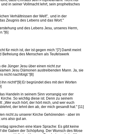
tont, dass Christus sein Prophetenamt "nicht nur
und in seiner Vollmacht lehrt, sein prophetisches
.
ichen Verhältnissen der Welt", und in der
 das Zeugnis des Lebens und das Wort."
uferstehung und des Lebens Jesu, unseres Herrn,
n."[6]
ht für mich ist, der ist gegen mich.“[7] Damit meint
nd Befreiung des Menschen als Teufelswerk
die Jünger Jesu über einen nicht zur
Namen Jesu Dämonen austreibenden Mann. Ja, sie
s nicht nachfolgt.“[8]
t ihn nicht!“[9] Er begründet dies mit den Worten
]
 das Handeln in seinem Sinn vorrangig vor der
Kirche. So wichtig diese ist. Denn zu seinem
lt: „Wer euch hört, der hört mich, und wer euch
blehnt, der lehnt den ab, der mich gesandt hat." [11]
en nicht zu unserer Kirche Gehörenden - aber im
uns also gut an.
ntag sprechen eine klare Sprache: Es gibt keine
auf die Gaben der Schöpfung. Der Wunsch des Mose