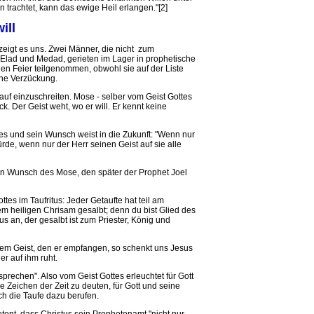
n trachtet, kann das ewige Heil erlangen."[2]
ill
eigt es uns. Zwei Männer, die nicht zum
Elad und Medad, gerieten im Lager in prophetische
llen Feier teilgenommen, obwohl sie auf der Liste
che Verzückung.
 auf einzuschreiten. Mose - selber vom Geist Gottes
ck. Der Geist weht, wo er will. Er kennt keine
tes und sein Wunsch weist in die Zukunft: "Wenn nur
de, wenn nur der Herr seinen Geist auf sie alle
esen Wunsch des Mose, den später der Prophet Joel
tes im Taufritus: Jeder Getaufte hat teil am
em heiligen Chrisam gesalbt; denn du bist Glied des
us an, der gesalbt ist zum Priester, König und
 dem Geist, den er empfangen, so schenkt uns Jesus
er auf ihm ruht.
sprechen". Also vom Geist Gottes erleuchtet für Gott
 Zeichen der Zeit zu deuten, für Gott und seine
rch die Taufe dazu berufen.