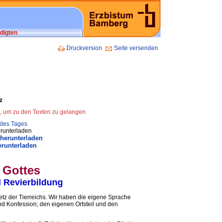
digten
Druckversion
Seite versenden
z
n, um zu den Texten zu gelangen
 des Tages
runterladen
 herunterladen
erunterladen
 Gottes
 Revierbildung
setz der Tierreichs. Wir haben die eigene Sprache
nd Konfession; den eigenen Ortsteil und den