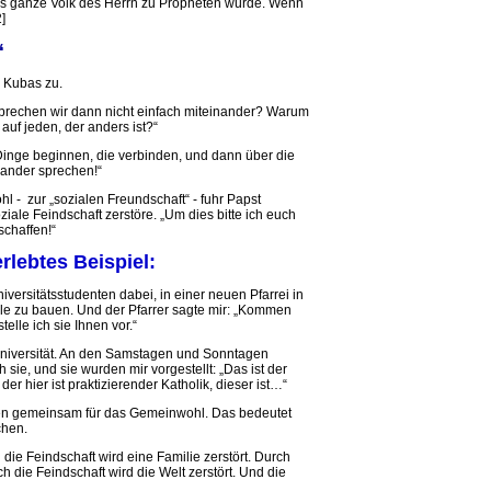
das ganze Volk des Herrn zu Propheten würde. Wenn
]
“
n Kubas zu.
sprechen wir dann nicht einfach miteinander? Warum
 auf jeden, der anders ist?“
Dinge beginnen, die verbinden, und dann über die
nander sprechen!“
- zur „sozialen Freundschaft“ - fuhr Papst
ziale Feindschaft zerstöre. „Um dies bitte ich euch
schaffen!“
erlebtes Beispiel:
versitätsstudenten dabei, in einer neuen Pfarrei in
äle zu bauen. Und der Pfarrer sagte mir: „Kommen
lle ich sie Ihnen vor.“
iversität. An den Samstagen und Sonntagen
sie, und sie wurden mir vorgestellt: „Das ist der
 der hier ist praktizierender Katholik, dieser ist…“
eten gemeinsam für das Gemeinwohl. Das bedeutet
chen.
 die Feindschaft wird eine Familie zerstört. Durch
ch die Feindschaft wird die Welt zerstört. Und die