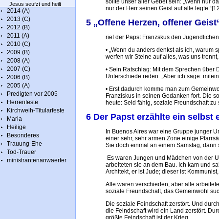
sollte unser aller Gebet sein: „Wenn nur 
Jesus seufzt und heilt
nur der Herr seinen Geist auf alle legte.“[12
2014 (A)
2013 (C)
5 „Offene Herzen, offener Geist
2012 (B)
2011 (A)
rief der Papst Franzskus den Jugendliche
2010 (C)
• „Wenn du anders denkst als ich, warum 
2009 (B)
werfen wir Steine auf alles, was uns trennt,
2008 (A)
2007 (C)
• Sein Ratschlag: Mit dem Sprechen über 
Unterschiede reden. „Aber ich sage: mitei
2006 (B)
2005 (A)
• Erst dadurch komme man zum Gemeinwohl 
Predigten vor 2005
Franziskus in seinen Gedanken fort. Die so
Herrenfeste
heute: Seid fähig, soziale Freundschaft zu 
Kirchweih-Titularfeste
6 Der Papst erzählte ein selbst 
Maria
Heilige
In Buenos Aires war eine Gruppe junger Uni
Besonderes
einer sehr, sehr armen Zone einige Pfarrs
Trauung-Ehe
Sie doch einmal an einem Samstag, dann ste
Tod-Trauer
Es waren Jungen und Mädchen von der Un
ministrantenanwaerter
arbeiteten sie an dem Bau. Ich kam und sah 
Architekt, er ist Jude; dieser ist Kommunist,
Alle waren verschieden, aber alle arbeit
soziale Freundschaft, das Gemeinwohl su
Die soziale Feindschaft zerstört. Und durch
die Feindschaft wird ein Land zerstört. Dur
größte Feindschaft ist der Krieg.