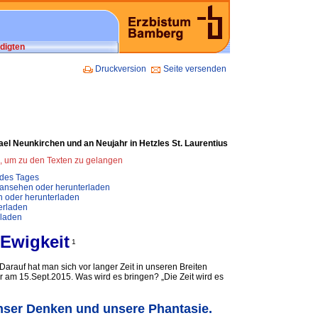
digten
Druckversion
Seite versenden
ael Neunkirchen und an Neujahr in Hetzles St. Laurentius
n, um zu den Texten zu gelangen
 des Tages
nsehen oder herunterladen
 oder herunterladen
erladen
rladen
 Ewigkeit
1
Darauf hat man sich vor langer Zeit in unseren Breiten
 am 15.Sept.2015. Was wird es bringen? „Die Zeit wird es
 unser Denken und unsere Phantasie.