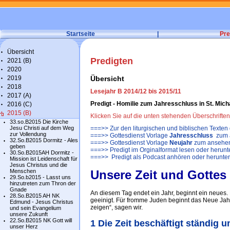
Startseite
|
Pre
Übersicht
Predigten
2021 (B)
2020
2019
Übersicht
2018
Lesejahr B 2014/12 bis 2015/11
2017 (A)
Predigt - Homilie zum Jahresschluss in St. Mich
2016 (C)
2015 (B)
Klicken Sie auf die unten stehenden Überschrifte
33.so.B2015 Die Kirche
Jesu Christi auf dem Weg
===>> Zur den liturgischen und biblischen Texten
zur Vollendung
===>> Gottesdienst Vorlage
Jahresschluss
zum a
32.So.B2015 Dormitz - Ales
===>> Gottesdienst Vorlage
Neujahr
zum ansehen
geben
===>> Predigt im Orginalformat lesen oder herunt
30.So.B2015AH Dormitz -
===>> Predigt als Podcast anhören oder herunte
Mission ist Leidenschaft für
Jesus Christus und die
Menschen
Unsere Zeit und Gottes
29.So.b2015 - Lasst uns
hinzutreten zum Thron der
Gnade
An diesem Tag endet ein Jahr, beginnt ein neues. 
28.So.B2015 AH NK
geeinigt. Für fromme Juden beginnt das Neue Jahr
Edmund - Jesus Christus
zeigen“, sagen wir.
und sein Evangelium
unsere Zukunft
22.So.B2015 NK Gott will
1 Die Zeit beschäftigt ständig
unser Herz