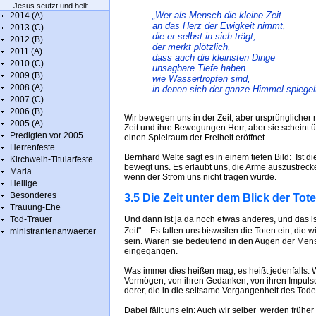
Jesus seufzt und heilt
„Wer als Mensch die kleine Zeit
2014 (A)
an das Herz der Ewigkeit nimmt,
2013 (C)
die er selbst in sich trägt,
2012 (B)
der merkt plötzlich,
2011 (A)
dass auch die kleinsten Dinge
2010 (C)
unsagbare Tiefe haben . . .
2009 (B)
wie Wassertropfen sind,
2008 (A)
in denen sich der ganze Himmel spiegel
2007 (C)
2006 (B)
Wir bewegen uns in der Zeit, aber ursprünglicher 
2005 (A)
Zeit und ihre Bewegungen Herr, aber sie scheint ü
Predigten vor 2005
einen Spielraum der Freiheit eröffnet.
Herrenfeste
Bernhard Welte sagt es in einem tiefen Bild: Ist di
Kirchweih-Titularfeste
bewegt uns. Es erlaubt uns, die Arme auszustreck
Maria
wenn der Strom uns nicht tragen würde.
Heilige
Besonderes
3.5 Die Zeit unter dem Blick der Tot
Trauung-Ehe
Tod-Trauer
Und dann ist ja da noch etwas anderes, und das i
Zeit". Es fallen uns bisweilen die Toten ein, die
ministrantenanwaerter
sein. Waren sie bedeutend in den Augen der Mens
eingegangen.
Was immer dies heißen mag, es heißt jedenfalls: 
Vermögen, von ihren Gedanken, von ihren Impulse
derer, die in die seltsame Vergangenheit des T
Dabei fällt uns ein: Auch wir selber werden frühe