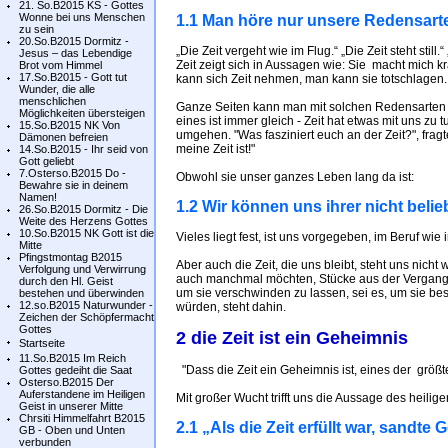
21. So.B2015 KS - Gottes
Wonne bei uns Menschen
1.1 Man höre nur unsere Redensart
zu sein
20.So.B2015 Dormitz -
„Die Zeit vergeht wie im Flug.“ „Die Zeit steht stil
Jesus – das Lebendige
Zeit zeigt sich in Aussagen wie: Sie macht mich 
Brot vom Himmel
17.So.B2015 - Gott tut
kann sich Zeit nehmen, man kann sie totschlagen. 
Wunder, die alle
menschlichen
Ganze Seiten kann man mit solchen Redensarten fül
Möglichkeiten übersteigen
eines ist immer gleich - Zeit hat etwas mit uns zu tu
15.So.B2015 NK Von
umgehen. "Was fasziniert euch an der Zeit?", fra
Dämonen befreien
meine Zeit ist!"
14.So.B2015 - Ihr seid von
Gott geliebt
7.Osterso.B2015 Do -
Obwohl sie unser ganzes Leben lang da ist:
Bewahre sie in deinem
Namen!
1.2 Wir können uns ihrer nicht belie
26.So.B2015 Dormitz - Die
Weite des Herzens Gottes
10.So.B2015 NK Gott ist die
Vieles liegt fest, ist uns vorgegeben, im Beruf w
Mitte
Pfingstmontag B2015
Aber auch die Zeit, die uns bleibt, steht uns nicht
Verfolgung und Verwirrung
auch manchmal möchten, Stücke aus der Vergange
durch den Hl. Geist
um sie verschwinden zu lassen, sei es, um sie b
bestehen und überwinden
12.so.B2015 Naturwunder -
würden, steht dahin.
Zeichen der Schöpfermacht
Gottes
2 die Zeit ist ein Geheimnis
Startseite
11.So.B2015 Im Reich
"Dass die Zeit ein Geheimnis ist, eines der größ
Gottes gedeiht die Saat
Osterso.B2015 Der
Auferstandene im Heiligen
Mit großer Wucht trifft uns die Aussage des heilige
Geist in unserer Mitte
Chrsiti Himmelfahrt B2015
2.1 „Als die Zeit erfüllt war, sandte
GB - Oben und Unten
verbunden