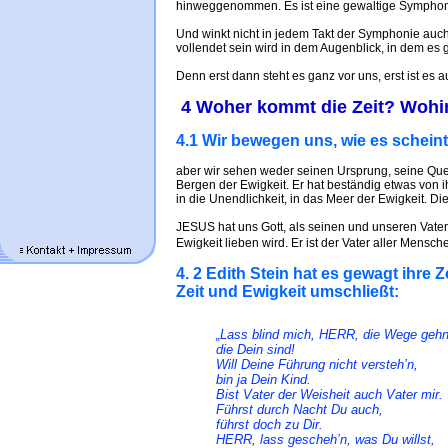
hinweggenommen. Es ist eine gewaltige Symphonie
Und winkt nicht in jedem Takt der Symphonie auch 
vollendet sein wird in dem Augenblick, in dem es
Denn erst dann steht es ganz vor uns, erst ist e
4 Woher kommt die Zeit? Wohin
4.1 Wir bewegen uns, wie es scheint,
aber wir sehen weder seinen Ursprung, seine Que
Bergen der Ewigkeit. Er hat beständig etwas von i
in die Unendlichkeit, in das Meer der Ewigkeit. Di
JESUS hat uns Gott, als seinen und unseren Vater g
Ewigkeit lieben wird. Er ist der Vater aller Mensc
4. 2 Edith Stein hat es gewagt ihre Z
Zeit und Ewigkeit umschließt:
„Lass blind mich, HERR, die Wege gehn
die Dein sind!
Will Deine Führung nicht versteh’n,
bin ja Dein Kind.
Bist Vater der Weisheit auch Vater mir.
Führst durch Nacht Du auch,
führst doch zu Dir.
HERR, lass gescheh’n, was Du willst,