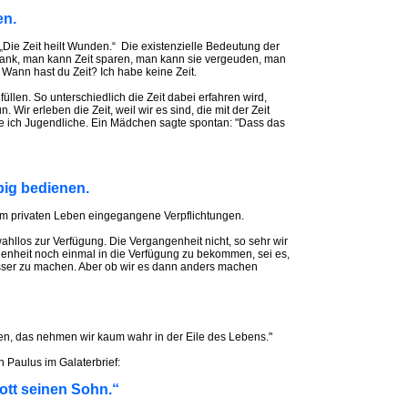
en.
l.“ „Die Zeit heilt Wunden.“ Die existenzielle Bedeutung der
krank, man kann Zeit sparen, man kann sie vergeuden, man
Wann hast du Zeit? Ich habe keine Zeit.
len. So unterschiedlich die Zeit dabei erfahren wird,
n. Wir erleben die Zeit, weil wir es sind, die mit der Zeit
gte ich Jugendliche. Ein Mädchen sagte spontan: "Dass das
big bedienen.
ie im privaten Leben eingegangene Verpflichtungen.
 wahllos zur Verfügung. Die Vergangenheit nicht, so sehr wir
nheit noch einmal in die Verfügung zu bekommen, sei es,
esser zu machen. Aber ob wir es dann anders machen
ten, das nehmen wir kaum wahr in der Eile des Lebens."
n Paulus im Galaterbrief:
 Gott seinen Sohn.“