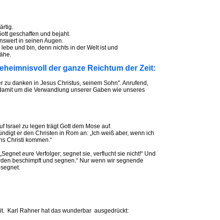
ärtig.
Gott geschaffen und bejaht.
enswert in seinen Augen.
 lebe und bin, denn nichts in der Welt ist und
ähe.
geheimnisvoll der ganze Reichtum der Zeit:
ter zu danken in Jesus Christus, seinem Sohn". Anrufend,
d damit um die Verwandlung unserer Gaben wie unseres
 Israel zu legen trägt Gott dem Mose auf.
ündigt er den Christen in Rom an: „Ich weiß aber, wenn ich
ns Christi kommen.“
„Segnet eure Verfolger; segnet sie, verflucht sie nicht!“ Und
werden beschimpft und segnen.“ Nur wenn wir segnende
esegnet.
gkeit. Karl Rahner hat das wunderbar ausgedrückt: