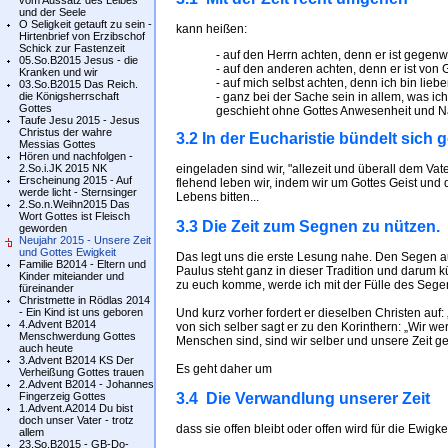
vom Aussatz des Leibes
und der Seele
O Seligkeit getauft zu sein -
kann heißen:
Hirtenbrief von Erzibschof
Schick zur Fastenzeit
- auf den Herrn achten, denn er ist gegenw
05.So.B2015 Jesus - die
- auf den anderen achten, denn er ist von 
Kranken und wir
- auf mich selbst achten, denn ich bin lieb
03.So.B2015 Das Reich.
die Königsherrschaft
- ganz bei der Sache sein in allem, was ich
Gottes
geschieht ohne Gottes Anwesenheit und N
Taufe Jesu 2015 - Jesus
Christus der wahre
3.2 In der Eucharistie bündelt sich 
Messias Gottes
Hören und nachfolgen -
2.So.i.JK 2015 NK
eingeladen sind wir, "allezeit und überall dem Va
Erscheinung 2015 - Auf
flehend leben wir, indem wir um Gottes Geist un
werde licht - Sternsinger
Lebens bitten...
2.So.n.Weihn2015 Das
Wort Gottes ist Fleisch
3.3 Die Zeit zum Segnen zu nützen.
geworden
Neujahr 2015 - Unsere Zeit
und Gottes Ewigkeit
Das legt uns die erste Lesung nahe. Den Segen auf
Familie B2014 - Eltern und
Paulus steht ganz in dieser Tradition und darum k
Kinder miteiander und
zu euch komme, werde ich mit der Fülle des Sege
füreinander
Christmette in Rödlas 2014
- Ein Kind ist uns geboren
Und kurz vorher fordert er dieselben Christen auf: 
4.Advent B2014
von sich selber sagt er zu den Korinthern: „Wir 
Menschwerdung Gottes
Menschen sind, sind wir selber und unsere Zeit g
auch heute
3.Advent B2014 KS Der
Es geht daher um
Verheißung Gottes trauen
2.Advent B2014 - Johannes
Fingerzeig Gottes
3.4 Die Verwandlung unserer Zeit
1.Advent.A2014 Du bist
doch unser Vater - trotz
dass sie offen bleibt oder offen wird für die Ewi
allem
23.So.B2015 - GB-Do-