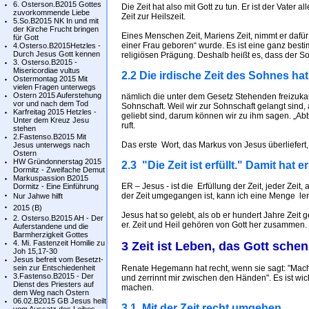
6. Osterson.B2015 Gottes
Die Zeit hat also mit Gott zu tun. Er ist der Vater 
zuvorkommende Liebe
Zeit zur Heilszeit.
5.So.B2015 NK In und mit
der Kirche Frucht bringen
Eines Menschen Zeit, Mariens Zeit, nimmt er dafür
für Gott
einer Frau geboren“ wurde. Es ist eine ganz besti
4.Osterso.B2015Hetzles -
Durch Jesus Gott kennen
religiösen Prägung. Deshalb heißt es, dass der Soh
3. Osterso.B2015 -
Misericordiae vultus
2.2 Die irdische Zeit des Sohnes ha
Ostermontag 2015 Mit
vielen Fragen unterwegs
Ostern 2015 Auferstehung
nämlich die unter dem Gesetz Stehenden freizukau
vor und nach dem Tod
Sohnschaft. Weil wir zur Sohnschaft gelangt sind
Karfreitag 2015 Hetzles -
geliebt sind, darum können wir zu ihm sagen. „Abba
Unter dem Kreuz Jesu
ruft.
stehen
2.Fastenso.B2015 Mit
Das erste Wort, das Markus von Jesus überliefert, i
Jesus unterwegs nach
Ostern
HW Gründonnerstag 2015
2.3 "Die Zeit ist erfüllt." Damit hat e
Dormitz - Zweifache Demut
Markuspassion B2015
ER – Jesus - ist die Erfüllung der Zeit, jeder Zeit
Dormitz - Eine Einführung
der Zeit umgegangen ist, kann ich eine Menge le
Nur Jahwe hilft
2015 (B)
Jesus hat so gelebt, als ob er hundert Jahre Zeit
2. Osterso.B2015 AH - Der
er. Zeit und Heil gehören von Gott her zusammen. 
Auferstandene und die
Barmherzigkeit Gottes
4. Mi. Fastenzeit Homilie zu
3 Zeit ist Leben, das Gott schen
Joh 15,17-30
Jesus befreit vom Besetzt-
sein zur Entschiedenheit
Renate Hegemann hat recht, wenn sie sagt: "Mache i
3.Fastenso.B2015 - Der
und zerrinnt mir zwischen den Händen". Es ist wich
Dienst des Priesters auf
machen.
dem Weg nach Ostern
06.02.B2015 GB Jesus heilt
3.1 Mit der Zeit recht umgehen