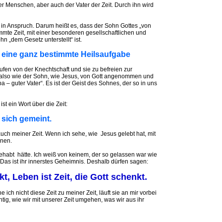
aller Menschen, aber auch der Vater der Zeit. Durch ihn wird
 in Anspruch. Darum heißt es, dass der Sohn Gottes „von
mmte Zeit, mit einer besonderen gesellschaftlichen und
n „dem Gesetz unterstellt“ ist.
t eine ganz bestimmte Heilsaufgabe
fen von der Knechtschaft und sie zu befreien zur
, also wie der Sohn, wie Jesus, von Gott angenommen und
 – guter Vater“. Es ist der Geist des Sohnes, der so in uns
st ein Wort über die Zeit:
r sich gemeint.
, auch meiner Zeit. Wenn ich sehe, wie Jesus gelebt hat, mit
rnen.
 gehabt hätte. Ich weiß von keinem, der so gelassen war wie
Das ist ihr innerstes Geheimnis. Deshalb dürfen sagen:
kt, Leben ist Zeit, die Gott schenkt.
ch nicht diese Zeit zu meiner Zeit, läuft sie an mir vorbei
tig, wie wir mit unserer Zeit umgehen, was wir aus ihr