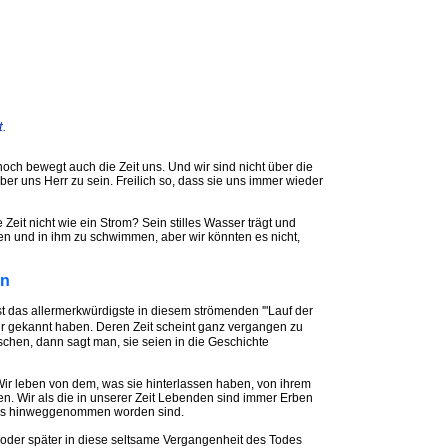
t.
noch bewegt auch die Zeit uns. Und wir sind nicht über die
ber uns Herr zu sein. Freilich so, dass sie uns immer wieder
e Zeit nicht wie ein Strom? Sein stilles Wasser trägt und
en und in ihm zu schwimmen, aber wir könnten es nicht,
en
st das allermerkwürdigste in diesem strömenden '"Lauf der
 wir gekannt haben. Deren Zeit scheint ganz vergangen zu
chen, dann sagt man, sie seien in die Geschichte
Wir leben von dem, was sie hinterlassen haben, von ihrem
n. Wir als die in unserer Zeit Lebenden sind immer Erben
odes hinweggenommen worden sind.
r oder später in diese seltsame Vergangenheit des Todes