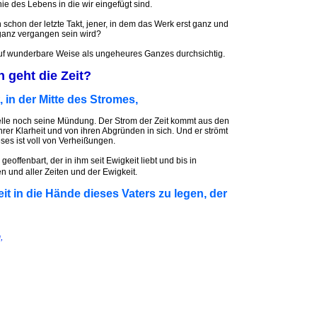
 des Lebens in die wir eingefügt sind.
schon der letzte Takt, jener, in dem das Werk erst ganz und
 ganz vergangen sein wird?
s auf wunderbare Weise als ungeheures Ganzes durchsichtig.
 geht die Zeit?
 in der Mitte des Stromes,
lle noch seine Mündung. Der Strom der Zeit kommt aus den
hrer Klarheit und von ihren Abgründen in sich. Und er strömt
eses ist voll von Verheißungen.
eoffenbart, der in ihm seit Ewigkeit liebt und bis in
hen und aller Zeiten und der Ewigkeit.
eit in die Hände dieses Vaters zu legen, der
,