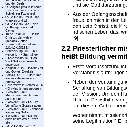
vom Aussatz des Leibes
und der Seele
und sie Gott darzubring
O Seligkeit getauft zu sein -
Hirtenbrief von Erzibschof
Aus der Gefangenschaft 
Schick zur Fastenzeit
05.So.B2015 Jesus - die
freue ich mich in den Le
Kranken und wir
03.So.B2015 Das Reich.
den Leib Christi, die Ki
die Königsherrschaft
Gottes
irdischen Leben das, was
Taufe Jesu 2015 - Jesus
[9]
Christus der wahre
Messias Gottes
Hören und nachfolgen -
2.2 Priesterlicher m
2.So.i.JK 2015 NK
Erscheinung 2015 - Auf
heißt Bildung vermit
werde licht - Sternsinger
2.So.n.Weihn2015 Das
Wort Gottes ist Fleisch
geworden
Erste Voraussetzung is
Neujahr 2015 - Unsere Zeit
und Gottes Ewigkeit
Verständnis aufbringen.
Familie B2014 - Eltern und
Kinder miteiander und
Neben der Verkündigung
füreinander
Christmette in Rödlas 2014
Schaffung von Bildungs
- Ein Kind ist uns geboren
4.Advent B2014
der Mission. Um den Hun
Menschwerdung Gottes
auch heute
Hilfe zu Selbsthilfe von
3.Advent B2014 KS Der
auf diesem Gebiet hervo
Verheißung Gottes trauen
2.Advent B2014 - Johannes
Fingerzeig Gottes
Woher nimmt missionaris
1.Advent.A2014 Du bist
doch unser Vater - trotz
seine Legitimation? Er b
allem
23.So.B2015 - GB-Do-