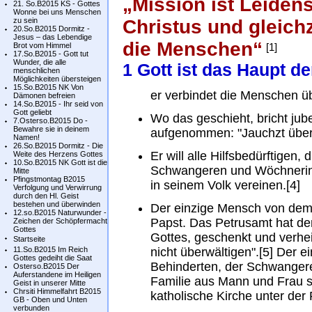
„Mission ist Leidens
21. So.B2015 KS - Gottes
Wonne bei uns Menschen
zu sein
Christus und gleichz
20.So.B2015 Dormitz -
Jesus – das Lebendige
die Menschen“
Brot vom Himmel
[1]
17.So.B2015 - Gott tut
Wunder, die alle
1 Gott ist das Haupt de
menschlichen
Möglichkeiten übersteigen
15.So.B2015 NK Von
er verbindet die Menschen üb
Dämonen befreien
14.So.B2015 - Ihr seid von
Gott geliebt
Wo das geschieht, bricht jub
7.Osterso.B2015 Do -
Bewahre sie in deinem
aufgenommen: "Jauchzt über 
Namen!
26.So.B2015 Dormitz - Die
Er will alle Hilfsbedürftigen,
Weite des Herzens Gottes
10.So.B2015 NK Gott ist die
Schwangeren und Wöchneri
Mitte
Pfingstmontag B2015
in seinem Volk vereinen.[4]
Verfolgung und Verwirrung
durch den Hl. Geist
bestehen und überwinden
Der einzige Mensch von dem d
12.so.B2015 Naturwunder -
Papst. Das Petrusamt hat de
Zeichen der Schöpfermacht
Gottes
Gottes, geschenkt und verhei
Startseite
11.So.B2015 Im Reich
nicht überwältigen".[5] Der 
Gottes gedeiht die Saat
Behinderten, der Schwangere
Osterso.B2015 Der
Auferstandene im Heiligen
Familie aus Mann und Frau sa
Geist in unserer Mitte
Chrsiti Himmelfahrt B2015
katholische Kirche unter der
GB - Oben und Unten
verbunden