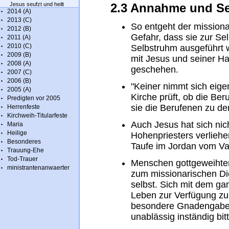
Jesus seufzt und heilt
2.3 Annahme und Se
2014 (A)
2013 (C)
So entgeht der missiona
2012 (B)
Gefahr, dass sie zur Se
2011 (A)
2010 (C)
Selbstruhm ausgeführt
2009 (B)
mit Jesus und seiner H
2008 (A)
geschehen.
2007 (C)
2006 (B)
"Keiner nimmt sich eige
2005 (A)
Kirche prüft, ob die Ber
Predigten vor 2005
sie die Berufenen zu d
Herrenfeste
Kirchweih-Titularfeste
Auch Jesus hat sich nic
Maria
Heilige
Hohenpriesters verliehe
Besonderes
Taufe im Jordan vom Va
Trauung-Ehe
Tod-Trauer
Menschen gottgeweihte
ministrantenanwaerter
zum missionarischen Die
selbst. Sich mit dem g
Leben zur Verfügung zu 
besondere Gnadengabe, 
unablässig inständig bit