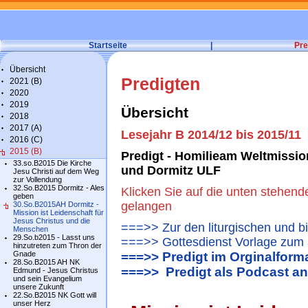
Startseite
|
Pre
Übersicht
Predigten
2021 (B)
2020
2019
Übersicht
2018
2017 (A)
Lesejahr B 2014/12 bis 2015/11
2016 (C)
2015 (B)
Predigt - Homilieam Weltmissio
33.so.B2015 Die Kirche
und Dormitz ULF
Jesu Christi auf dem Weg
zur Vollendung
32.So.B2015 Dormitz - Ales
Klicken Sie auf die unten stehend
geben
gelangen
30.So.B2015AH Dormitz -
Mission ist Leidenschaft für
Jesus Christus und die
===>> Zur den liturgischen und b
Menschen
29.So.b2015 - Lasst uns
===>> Gottesdienst Vorlage zum 
hinzutreten zum Thron der
Gnade
===>> Predigt im Orginalform
28.So.B2015 AH NK
===>> Predigt als Podcast a
Edmund - Jesus Christus
und sein Evangelium
unsere Zukunft
22.So.B2015 NK Gott will
unser Herz