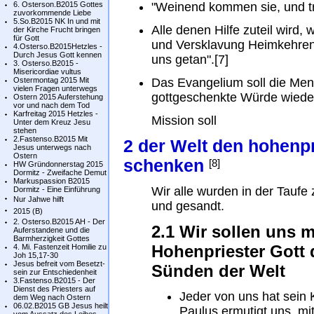
6. Osterson.B2015 Gottes
"Weinend kommen sie, und trö
zuvorkommende Liebe
5.So.B2015 NK In und mit
Alle denen Hilfe zuteil wird
der Kirche Frucht bringen
für Gott
und Versklavung Heimkehren
4.Osterso.B2015Hetzles -
Durch Jesus Gott kennen
uns getan".[7]
3. Osterso.B2015 -
Misericordiae vultus
Ostermontag 2015 Mit
Das Evangelium soll die Men
vielen Fragen unterwegs
gottgeschenkte Würde wiede
Ostern 2015 Auferstehung
vor und nach dem Tod
Karfreitag 2015 Hetzles -
Mission soll
Unter dem Kreuz Jesu
stehen
2.Fastenso.B2015 Mit
2 der Welt den hohenpr
Jesus unterwegs nach
Ostern
schenken
[8]
HW Gründonnerstag 2015
Dormitz - Zweifache Demut
Markuspassion B2015
Wir alle wurden in der Taufe 
Dormitz - Eine Einführung
Nur Jahwe hilft
und gesandt.
2015 (B)
2. Osterso.B2015 AH - Der
2.1 Wir sollen uns 
Auferstandene und die
Barmherzigkeit Gottes
Hohenpriester Gott 
4. Mi. Fastenzeit Homilie zu
Joh 15,17-30
Jesus befreit vom Besetzt-
Sünden der Welt
sein zur Entschiedenheit
3.Fastenso.B2015 - Der
Dienst des Priesters auf
Jeder von uns hat sein 
dem Weg nach Ostern
06.02.B2015 GB Jesus heilt
Paulus ermutigt uns, mi