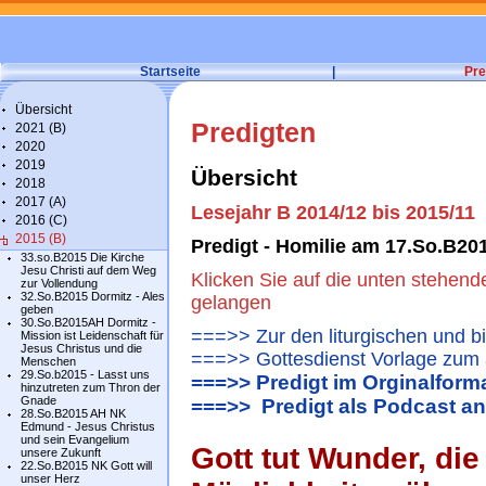
Startseite
|
Pre
Übersicht
Predigten
2021 (B)
2020
2019
Übersicht
2018
2017 (A)
Lesejahr B 2014/12 bis 2015/11
2016 (C)
2015 (B)
Predigt - Homilie am 17.So.B201
33.so.B2015 Die Kirche
Jesu Christi auf dem Weg
Klicken Sie auf die unten stehend
zur Vollendung
32.So.B2015 Dormitz - Ales
gelangen
geben
30.So.B2015AH Dormitz -
===>> Zur den liturgischen und b
Mission ist Leidenschaft für
Jesus Christus und die
===>> Gottesdienst Vorlage zum 
Menschen
29.So.b2015 - Lasst uns
===>> Predigt im Orginalform
hinzutreten zum Thron der
Gnade
===>> Predigt als Podcast a
28.So.B2015 AH NK
Edmund - Jesus Christus
und sein Evangelium
Gott tut Wunder, di
unsere Zukunft
22.So.B2015 NK Gott will
unser Herz