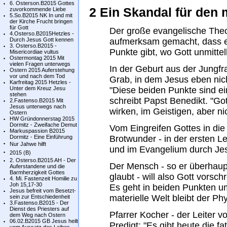
6. Osterson.B2015 Gottes
2 Ein Skandal für den
zuvorkommende Liebe
5.So.B2015 NK In und mit
der Kirche Frucht bringen
für Gott
Der große evangelische Theo
4.Osterso.B2015Hetzles -
Durch Jesus Gott kennen
aufmerksam gemacht, dass e
3. Osterso.B2015 -
Punkte gibt, wo Gott unmittelb
Misericordiae vultus
Ostermontag 2015 Mit
vielen Fragen unterwegs
In der Geburt aus der Jungf
Ostern 2015 Auferstehung
vor und nach dem Tod
Grab, in dem Jesus eben nich
Karfreitag 2015 Hetzles -
Unter dem Kreuz Jesu
"Diese beiden Punkte sind e
stehen
schreibt Papst Benedikt. "Go
2.Fastenso.B2015 Mit
Jesus unterwegs nach
wirken, im Geistigen, aber nic
Ostern
HW Gründonnerstag 2015
Dormitz - Zweifache Demut
Vom Eingreifen Gottes in die
Markuspassion B2015
Dormitz - Eine Einführung
Brotwunder - in der ersten 
Nur Jahwe hilft
und im Evangelium durch Je
2015 (B)
2. Osterso.B2015 AH - Der
Der Mensch - so er überhaup
Auferstandene und die
Barmherzigkeit Gottes
glaubt - will also Gott vorsch
4. Mi. Fastenzeit Homilie zu
Joh 15,17-30
Es geht in beiden Punkten um
Jesus befreit vom Besetzt-
materielle Welt bleibt der Ph
sein zur Entschiedenheit
3.Fastenso.B2015 - Der
Dienst des Priesters auf
Pfarrer Kocher - der Leiter v
dem Weg nach Ostern
06.02.B2015 GB Jesus heilt
Predigt: "Es gibt heute die fa