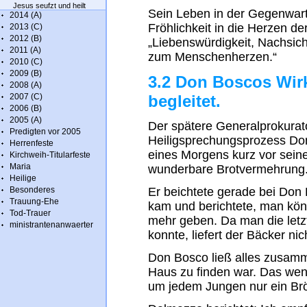
Jesus seufzt und heilt
Sein Leben in der Gegenwart
2014 (A)
Fröhlichkeit in die Herzen d
2013 (C)
2012 (B)
„Liebenswürdigkeit, Nachsich
2011 (A)
zum Menschenherzen.“
2010 (C)
2009 (B)
3.2 Don Boscos Wir
2008 (A)
2007 (C)
begleitet.
2006 (B)
2005 (A)
Der spätere Generalprokura
Predigten vor 2005
Heiligsprechungsprozess Don
Herrenfeste
eines Morgens kurz vor seine
Kirchweih-Titularfeste
Maria
wunderbare Brotvermehrung
Heilige
Besonderes
Er beichtete gerade bei Don 
Trauung-Ehe
kam und berichtete, man kö
Tod-Trauer
mehr geben. Da man die let
ministrantenanwaerter
konnte, liefert der Bäcker nic
Don Bosco ließ alles zusam
Haus zu finden war. Das weni
um jedem Jungen nur ein Br