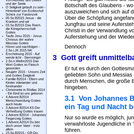
vom Aussatz des Leibes
und der Seele
Botschaft des Glaubens - wo 
O Seligkeit getauft zu sein -
auszuweichen und sich auf 
Hirtenbrief von Erzibschof
Schick zur Fastenzeit
Über die Schöpfung angefang
05.So.B2015 Jesus - die
Kranken und wir
Jungfrau und seine Auferste
03.So.B2015 Das Reich.
die Königsherrschaft
Christi in der Verwandlung v
Gottes
Auferstehung und der Wieder
Taufe Jesu 2015 - Jesus
Christus der wahre
Messias Gottes
Dennoch
Hören und nachfolgen -
2.So.i.JK 2015 NK
Erscheinung 2015 - Auf
3 Gott greift unmittelb
werde licht - Sternsinger
2.So.n.Weihn2015 Das
Wort Gottes ist Fleisch
Er tut es durch den Gottesma
geworden
Neujahr 2015 - Unsere Zeit
geliebten Sohn und Messias 
und Gottes Ewigkeit
Familie B2014 - Eltern und
durch Menschen, die große B
Kinder miteiander und
füreinander
hingeben.
Christmette in Rödlas 2014
- Ein Kind ist uns geboren
3.1 Von Johannes B
4.Advent B2014
Menschwerdung Gottes
auch heute
ein Tag und Nacht 
3.Advent B2014 KS Der
Verheißung Gottes trauen
2.Advent B2014 - Johannes
Nur so wurde es möglich, jun
Fingerzeig Gottes
1.Advent.A2014 Du bist
verwahrloste Jugendliche in 
doch unser Vater - trotz
führen.
allem
23.So.B2015 - GB-Do-