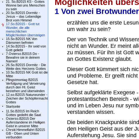
Möglichkeiten übers
21. So.B2015 KS - Gottes
Wonne bei uns Menschen
zu sein
1 Von zwei Brotwunde
20.So.B2015 Dormitz -
Jesus – das Lebendige
Brot vom Himmel
erzählen uns die erste Lesu
17.So.B2015 - Gott tut
Wunder, die alle
um wahr zu sein?
menschlichen
Möglichkeiten übersteigen
Der von Technik und Wissen
15.So.B2015 NK Von
Dämonen befreien
nicht an Wunder. Er meint a
14.So.B2015 - Ihr seid von
Gott geliebt
zu müssen. Für ihn ist Gott 
7.Osterso.B2015 Do -
Bewahre sie in deinem
an Gottes Existenz glaubt.
Namen!
26.So.B2015 Dormitz - Die
Dieser Gott kümmert sich ni
Weite des Herzens Gottes
10.So.B2015 NK Gott ist die
und Probleme. Er greift nicht 
Mitte
Pfingstmontag B2015
Gesetze hat.
Verfolgung und Verwirrung
durch den Hl. Geist
bestehen und überwinden
Selbst aufgeklärte Exegese 
12.so.B2015 Naturwunder -
protestantischen Bereich - wi
Zeichen der Schöpfermacht
Gottes
und im Leben Jesu nur symbol
Startseite
verstanden wissen.
11.So.B2015 Im Reich
Gottes gedeiht die Saat
Osterso.B2015 Der
Die beiden Knackpunkte sin
Auferstandene im Heiligen
Geist in unserer Mitte
den Heiligen Geist aus der Ju
Chrsiti Himmelfahrt B2015
GB - Oben und Unten
Auferstehung Jesu. Sie sind
verbunden