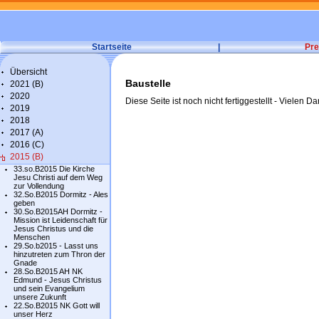
Startseite
|
Pre
Übersicht
Baustelle
2021 (B)
2020
Diese Seite ist noch nicht fertiggestellt - Vielen Da
2019
2018
2017 (A)
2016 (C)
2015 (B)
33.so.B2015 Die Kirche
Jesu Christi auf dem Weg
zur Vollendung
32.So.B2015 Dormitz - Ales
geben
30.So.B2015AH Dormitz -
Mission ist Leidenschaft für
Jesus Christus und die
Menschen
29.So.b2015 - Lasst uns
hinzutreten zum Thron der
Gnade
28.So.B2015 AH NK
Edmund - Jesus Christus
und sein Evangelium
unsere Zukunft
22.So.B2015 NK Gott will
unser Herz