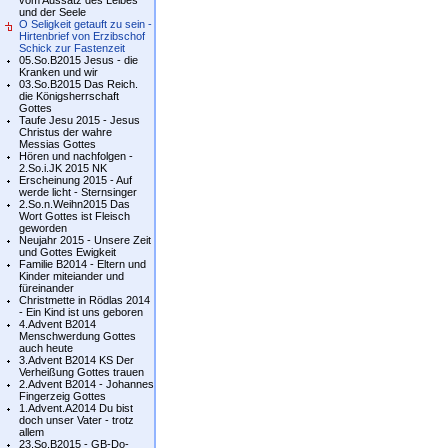
vom Aussatz des Leibes
und der Seele
O Seligkeit getauft zu sein -
Hirtenbrief von Erzibschof
Schick zur Fastenzeit
05.So.B2015 Jesus - die
Kranken und wir
03.So.B2015 Das Reich.
die Königsherrschaft
Gottes
Taufe Jesu 2015 - Jesus
Christus der wahre
Messias Gottes
Hören und nachfolgen -
2.So.i.JK 2015 NK
Erscheinung 2015 - Auf
werde licht - Sternsinger
2.So.n.Weihn2015 Das
Wort Gottes ist Fleisch
geworden
Neujahr 2015 - Unsere Zeit
und Gottes Ewigkeit
Familie B2014 - Eltern und
Kinder miteiander und
füreinander
Christmette in Rödlas 2014
- Ein Kind ist uns geboren
4.Advent B2014
Menschwerdung Gottes
auch heute
3.Advent B2014 KS Der
Verheißung Gottes trauen
2.Advent B2014 - Johannes
Fingerzeig Gottes
1.Advent.A2014 Du bist
doch unser Vater - trotz
allem
23.So.B2015 - GB-Do-