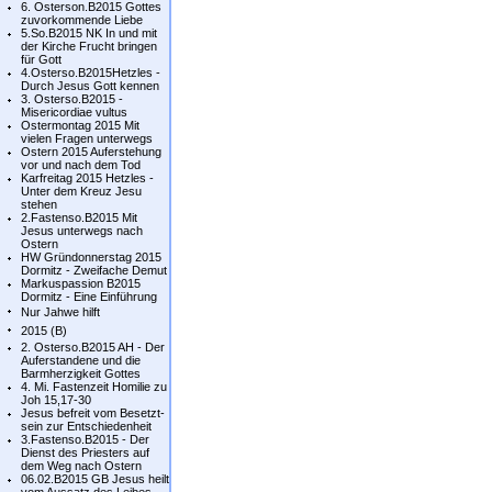
6. Osterson.B2015 Gottes
zuvorkommende Liebe
5.So.B2015 NK In und mit
der Kirche Frucht bringen
für Gott
4.Osterso.B2015Hetzles -
Durch Jesus Gott kennen
3. Osterso.B2015 -
Misericordiae vultus
Ostermontag 2015 Mit
vielen Fragen unterwegs
Ostern 2015 Auferstehung
vor und nach dem Tod
Karfreitag 2015 Hetzles -
Unter dem Kreuz Jesu
stehen
2.Fastenso.B2015 Mit
Jesus unterwegs nach
Ostern
HW Gründonnerstag 2015
Dormitz - Zweifache Demut
Markuspassion B2015
Dormitz - Eine Einführung
Nur Jahwe hilft
2015 (B)
2. Osterso.B2015 AH - Der
Auferstandene und die
Barmherzigkeit Gottes
4. Mi. Fastenzeit Homilie zu
Joh 15,17-30
Jesus befreit vom Besetzt-
sein zur Entschiedenheit
3.Fastenso.B2015 - Der
Dienst des Priesters auf
dem Weg nach Ostern
06.02.B2015 GB Jesus heilt