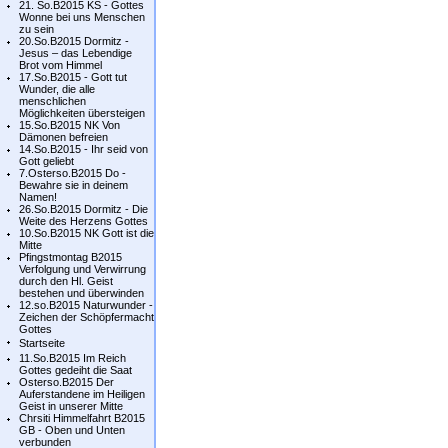
21. So.B2015 KS - Gottes
Wonne bei uns Menschen
zu sein
20.So.B2015 Dormitz -
Jesus – das Lebendige
Brot vom Himmel
17.So.B2015 - Gott tut
Wunder, die alle
menschlichen
Möglichkeiten übersteigen
15.So.B2015 NK Von
Dämonen befreien
14.So.B2015 - Ihr seid von
Gott geliebt
7.Osterso.B2015 Do -
Bewahre sie in deinem
Namen!
26.So.B2015 Dormitz - Die
Weite des Herzens Gottes
10.So.B2015 NK Gott ist die
Mitte
Pfingstmontag B2015
Verfolgung und Verwirrung
durch den Hl. Geist
bestehen und überwinden
12.so.B2015 Naturwunder -
Zeichen der Schöpfermacht
Gottes
Startseite
11.So.B2015 Im Reich
Gottes gedeiht die Saat
Osterso.B2015 Der
Auferstandene im Heiligen
Geist in unserer Mitte
Chrsiti Himmelfahrt B2015
GB - Oben und Unten
verbunden