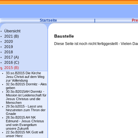
Startseite
|
Pre
Übersicht
Baustelle
2021 (B)
2020
Diese Seite ist noch nicht fertiggestellt - Vielen Da
2019
2018
2017 (A)
2016 (C)
2015 (B)
33.so.B2015 Die Kirche
Jesu Christi auf dem Weg
zur Vollendung
32.So.B2015 Dormitz - Ales
geben
30.So.B2015AH Dormitz -
Mission ist Leidenschaft für
Jesus Christus und die
Menschen
29.So.b2015 - Lasst uns
hinzutreten zum Thron der
Gnade
28.So.B2015 AH NK
Edmund - Jesus Christus
und sein Evangelium
unsere Zukunft
22.So.B2015 NK Gott will
unser Herz