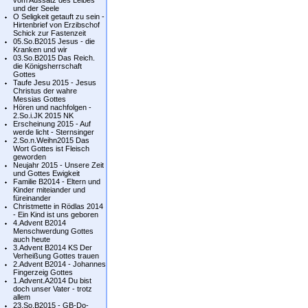
vom Aussatz des Leibes
und der Seele
O Seligkeit getauft zu sein -
Hirtenbrief von Erzibschof
Schick zur Fastenzeit
05.So.B2015 Jesus - die
Kranken und wir
03.So.B2015 Das Reich.
die Königsherrschaft
Gottes
Taufe Jesu 2015 - Jesus
Christus der wahre
Messias Gottes
Hören und nachfolgen -
2.So.i.JK 2015 NK
Erscheinung 2015 - Auf
werde licht - Sternsinger
2.So.n.Weihn2015 Das
Wort Gottes ist Fleisch
geworden
Neujahr 2015 - Unsere Zeit
und Gottes Ewigkeit
Familie B2014 - Eltern und
Kinder miteiander und
füreinander
Christmette in Rödlas 2014
- Ein Kind ist uns geboren
4.Advent B2014
Menschwerdung Gottes
auch heute
3.Advent B2014 KS Der
Verheißung Gottes trauen
2.Advent B2014 - Johannes
Fingerzeig Gottes
1.Advent.A2014 Du bist
doch unser Vater - trotz
allem
23.So.B2015 - GB-Do-