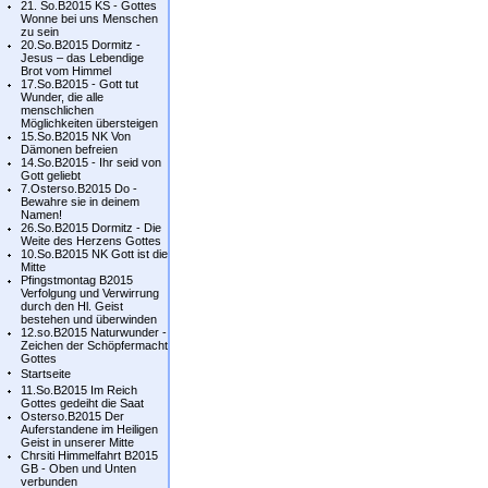
21. So.B2015 KS - Gottes
Wonne bei uns Menschen
zu sein
20.So.B2015 Dormitz -
Jesus – das Lebendige
Brot vom Himmel
17.So.B2015 - Gott tut
Wunder, die alle
menschlichen
Möglichkeiten übersteigen
15.So.B2015 NK Von
Dämonen befreien
14.So.B2015 - Ihr seid von
Gott geliebt
7.Osterso.B2015 Do -
Bewahre sie in deinem
Namen!
26.So.B2015 Dormitz - Die
Weite des Herzens Gottes
10.So.B2015 NK Gott ist die
Mitte
Pfingstmontag B2015
Verfolgung und Verwirrung
durch den Hl. Geist
bestehen und überwinden
12.so.B2015 Naturwunder -
Zeichen der Schöpfermacht
Gottes
Startseite
11.So.B2015 Im Reich
Gottes gedeiht die Saat
Osterso.B2015 Der
Auferstandene im Heiligen
Geist in unserer Mitte
Chrsiti Himmelfahrt B2015
GB - Oben und Unten
verbunden