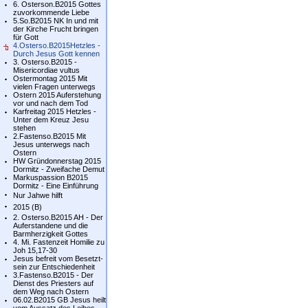
6. Osterson.B2015 Gottes
zuvorkommende Liebe
5.So.B2015 NK In und mit
der Kirche Frucht bringen
für Gott
4.Osterso.B2015Hetzles -
Durch Jesus Gott kennen
3. Osterso.B2015 -
Misericordiae vultus
Ostermontag 2015 Mit
vielen Fragen unterwegs
Ostern 2015 Auferstehung
vor und nach dem Tod
Karfreitag 2015 Hetzles -
Unter dem Kreuz Jesu
stehen
2.Fastenso.B2015 Mit
Jesus unterwegs nach
Ostern
HW Gründonnerstag 2015
Dormitz - Zweifache Demut
Markuspassion B2015
Dormitz - Eine Einführung
Nur Jahwe hilft
2015 (B)
2. Osterso.B2015 AH - Der
Auferstandene und die
Barmherzigkeit Gottes
4. Mi. Fastenzeit Homilie zu
Joh 15,17-30
Jesus befreit vom Besetzt-
sein zur Entschiedenheit
3.Fastenso.B2015 - Der
Dienst des Priesters auf
dem Weg nach Ostern
06.02.B2015 GB Jesus heilt