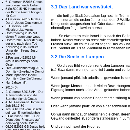
6. Osterson.B2015 Gottes
zuvorkommende Liebe
3.1 Das Land war verwüstet,
5.So.B2015 NK In und mit
der Kirche Frucht bringen
die heilige Stadt Jerusalem lag noch in Trümm
für Gott
4.Osterso.B2015Hetzles -
wir uns nur an die ersten Jahre nach dem 2.Weltk
Durch Jesus Gott kennen
Kriegsende ausgesehen hat. Oder daran, welche
3. Osterso.B2015 -
ehemaligen Jugoslawien herrschten.
Misericordiae vultus
Ostermontag 2015 Mit
So etwa muss es in Israel kurz nach der Befre
vielen Fragen unterwegs
haben. Keiner wusste so recht, wie es weitergehen 
Ostern 2015 Auferstehung
vor und nach dem Tod
Freiheit aus? Um es im Bild zu sagen: Das Volk h
Karfreitag 2015 Hetzles -
Brautkleider an. Es saß vielmehr in zerrissenen u
Unter dem Kreuz Jesu
stehen
3.2 Die Seele in Lumpen
2.Fastenso.B2015 Mit
Jesus unterwegs nach
Ostern
Ob dieses Bild von den zerfetzten Lumpen manch
HW Gründonnerstag 2015
ist? Etwa dann, wenn jemand tief traurig und verlet
Dormitz - Zweifache Demut
Markuspassion B2015
Wenn jemand plötzlich arbeitslos geworden ist un
Dormitz - Eine Einführung
Nur Jahwe hilft
Wenn junge Menschen nach vielen Bewerbungen w
2015 (B)
Eignung immer noch keine Arbeit gefunden haben
2. Osterso.B2015 AH - Der
Auferstandene und die
Wenn jemand von seinem Ehepartner/in ständig b
Barmherzigkeit Gottes
4. Mi. Fastenzeit Homilie zu
Joh 15,17-30
Oder wenn jemand plötzlich von einer schweren l
Jesus befreit vom Besetzt-
sein zur Entschiedenheit
Ob wir dann nicht auch Menschen gleichen, deren
3.Fastenso.B2015 - Der
Gewand gekleidet ist, sondern stattdessen in Lump
Dienst des Priesters auf
dem Weg nach Ostern
Und dennoch sagt der Prophet
06.02.B2015 GB Jesus heilt