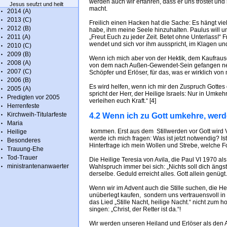
werden auch wir erfahren, dass er uns tröstet und
Jesus seufzt und heilt
macht.
2014 (A)
2013 (C)
Freilich einen Hacken hat die Sache: Es hängt viel 
2012 (B)
habe, ihm meine Seele hinzuhalten. Paulus will u
2011 (A)
„Freut Euch zu jeder Zeit. Betet ohne Unterlass!“ Fr
wendet und sich vor ihm ausspricht, im Klagen un
2010 (C)
2009 (B)
Wenn ich mich aber von der Hektik, dem Kaufrau
2008 (A)
von dem nach Außen-Gewendet-Sein gefangen nehm
2007 (C)
Schöpfer und Erlöser, für das, was er wirklich von mi
2006 (B)
Es wird helfen, wenn ich mir den Zuspruch Gott
2005 (A)
spricht der Herr, der Heilige Israels: Nur in Umkeh
Predigten vor 2005
verleihen euch Kraft.“ [4]
Herrenfeste
Kirchweih-Titularfeste
4.2 Wenn ich zu Gott umkehre, werd
Maria
kommen. Erst aus dem Stillwerden vor Gott wird 
Heilige
werde ich mich fragen: Was ist jetzt notwendig? I
Besonderes
Hinterfrage ich mein Wollen und Strebe, welche Fo
Trauung-Ehe
Tod-Trauer
Die Heilige Teresia von Avila, die Paul VI 1970 al
ministrantenanwaerter
Wahlspruch immer bei sich: „Nichts soll dich ängsti
derselbe. Geduld erreicht alles. Gott allein genügt.
Wenn wir im Advent auch die Stille suchen, die He
unüberlegt kaufen, sondern uns vertrauensvoll in
das Lied „Stille Nacht, heilige Nacht.“ nicht zum
singen: „Christ, der Retter ist da.“!
Wir werden unseren Heiland und Erlöser als den