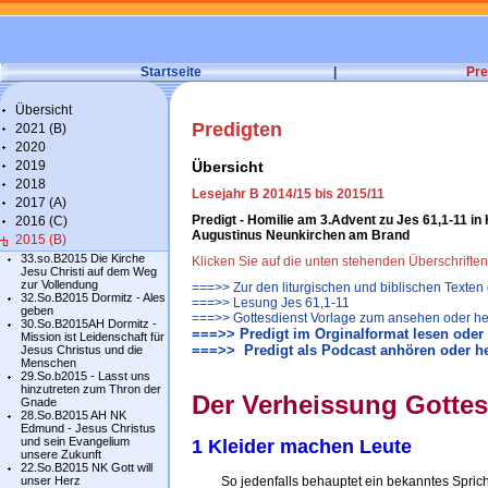
Startseite
|
Pre
Übersicht
Predigten
2021 (B)
2020
2019
Übersicht
2018
Lesejahr B 2014/15 bis 2015/11
2017 (A)
Predigt - Homilie am 3.Advent zu Jes 61,1-11 in
2016 (C)
Augustinus Neunkirchen am Brand
2015 (B)
33.so.B2015 Die Kirche
Klicken Sie auf die unten stehenden Überschrifte
Jesu Christi auf dem Weg
zur Vollendung
===>> Zur den liturgischen und biblischen Texten
32.So.B2015 Dormitz - Ales
===>> Lesung Jes 61,1-11
geben
===>> Gottesdienst Vorlage zum ansehen oder he
30.So.B2015AH Dormitz -
===>> Predigt im Orginalformat lesen oder
Mission ist Leidenschaft für
===>> Predigt als Podcast anhören oder h
Jesus Christus und die
Menschen
29.So.b2015 - Lasst uns
hinzutreten zum Thron der
Der Verheissung Gottes
Gnade
28.So.B2015 AH NK
Edmund - Jesus Christus
und sein Evangelium
1 Kleider machen Leute
unsere Zukunft
22.So.B2015 NK Gott will
unser Herz
So jedenfalls behauptet ein bekanntes Sprichwor