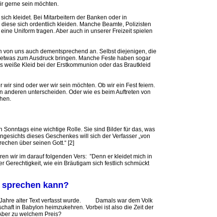
r gerne sein möchten.
ich kleidet. Bei Mitarbeitern der Banken oder in
s diese sich ordentlich kleiden. Manche Beamte, Polizisten
eine Uniform tragen. Aber auch in unserer Freizeit spielen
 von uns auch dementsprechend an. Selbst diejenigen, die
it etwas zum Ausdruck bringen. Manche Feste haben sogar
das weiße Kleid bei der Erstkommunion oder das Brautkleid
r sind oder wer wir sein möchten. Ob wir ein Fest feiern.
n anderen unterscheiden. Oder wie es beim Auftreten von
chen.
 Sonntags eine wichtige Rolle. Sie sind Bilder für das, was
ngesichts dieses Geschenkes will sich der Verfasser „von
echen über seinen Gott.“ [2]
en wir im darauf folgenden Vers: ”Denn er kleidet mich in
r Gerechtigkeit, wie ein Bräutigam sich festlich schmückt
so sprechen kann?
 Jahre alter Text verfasst wurde. Damals war dem Volk
chaft in Babylon heimzukehren. Vorbei ist also die Zeit der
 Aber zu welchem Preis?