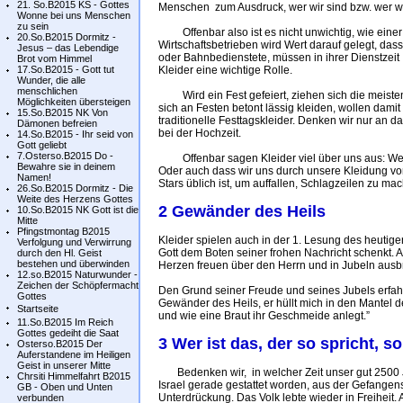
21. So.B2015 KS - Gottes
Menschen zum Ausdruck, wer wir sind bzw. wer wi
Wonne bei uns Menschen
zu sein
Offenbar also ist es nicht unwichtig, wie einer s
20.So.B2015 Dormitz -
Wirtschaftsbetrieben wird Wert darauf gelegt, das
Jesus – das Lebendige
oder Bahnbedienstete, müssen in ihrer Dienstzeit 
Brot vom Himmel
17.So.B2015 - Gott tut
Kleider eine wichtige Rolle.
Wunder, die alle
menschlichen
Wird ein Fest gefeiert, ziehen sich die meisten
Möglichkeiten übersteigen
sich an Festen betont lässig kleiden, wollen dam
15.So.B2015 NK Von
traditionelle Festtagskleider. Denken wir nur an 
Dämonen befreien
bei der Hochzeit.
14.So.B2015 - Ihr seid von
Gott geliebt
7.Osterso.B2015 Do -
Offenbar sagen Kleider viel über uns aus: Wer wi
Bewahre sie in deinem
Oder auch dass wir uns durch unsere Kleidung vo
Namen!
Stars üblich ist, um auffallen, Schlagzeilen zu ma
26.So.B2015 Dormitz - Die
Weite des Herzens Gottes
2 Gewänder des Heils
10.So.B2015 NK Gott ist die
Mitte
Pfingstmontag B2015
Kleider spielen auch in der 1. Lesung des heutigen
Verfolgung und Verwirrung
Gott dem Boten seiner frohen Nachricht schenkt. A
durch den Hl. Geist
bestehen und überwinden
Herzen freuen über den Herrn und in Jubeln ausbr
12.so.B2015 Naturwunder -
Zeichen der Schöpfermacht
Den Grund seiner Freude und seines Jubels erfahr
Gottes
Gewänder des Heils, er hüllt mich in den Mantel de
Startseite
und wie eine Braut ihr Geschmeide anlegt.”
11.So.B2015 Im Reich
Gottes gedeiht die Saat
3 Wer ist das, der so spricht, 
Osterso.B2015 Der
Auferstandene im Heiligen
Geist in unserer Mitte
Bedenken wir, in welcher Zeit unser gut 2500
Chrsiti Himmelfahrt B2015
Israel gerade gestattet worden, aus der Gefangens
GB - Oben und Unten
Unterdrückung. Das Volk lebte wieder in Freiheit.
verbunden