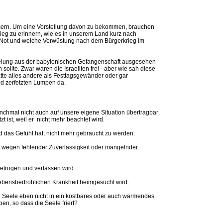
ern. Um eine Vorstellung davon zu bekommen, brauchen
rieg zu erinnern, wie es in unserem Land kurz nach
 Not und welche Verwüstung nach dem Bürgerkrieg im
iung aus der babylonischen Gefangenschaft ausgesehen
sollte. Zwar waren die Israeliten frei - aber wie sah diese
atte alles andere als Festtagsgewänder oder gar
nd zerfetzten Lumpen da.
mal nicht auch auf unsere eigene Situation übertragbar
zt ist, weil er nicht mehr beachtet wird.
d das Gefühl hat, nicht mehr gebraucht zu werden.
egen fehlender Zuverlässigkeit oder mangelnder
.
etrogen und verlassen wird.
ebensbedrohlichen Krankheit heimgesucht wird.
 Seele eben nicht in ein kostbares oder auch wärmendes
en, so dass die Seele friert?