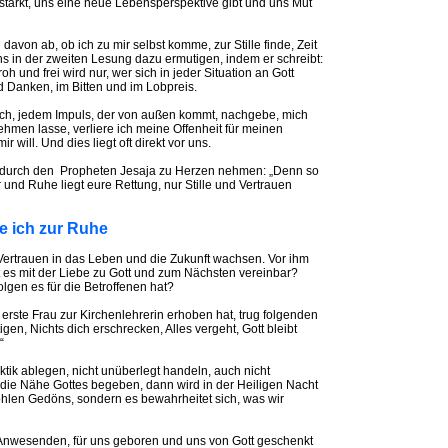
 stärkt, uns eine neue Lebensperspektive gibt und uns Mut
davon ab, ob ich zu mir selbst komme, zur Stille finde, Zeit
ns in der zweiten Lesung dazu ermutigen, indem er schreibt:
oh und frei wird nur, wer sich in jeder Situation an Gott
d Danken, im Bitten und im Lobpreis.
sch, jedem Impuls, der von außen kommt, nachgebe, mich
en lasse, verliere ich meine Offenheit für meinen
r will. Und dies liegt oft direkt vor uns.
es durch den Propheten Jesaja zu Herzen nehmen: „Denn so
r und Ruhe liegt eure Rettung, nur Stille und Vertrauen
e ich zur Ruhe
Vertrauen in das Leben und die Zukunft wachsen. Vor ihm
st es mit der Liebe zu Gott und zum Nächsten vereinbar?
lgen es für die Betroffenen hat?
s erste Frau zur Kirchenlehrerin erhoben hat, trug folgenden
gen, Nichts dich erschrecken, Alles vergeht, Gott bleibt
“
ktik ablegen, nicht unüberlegt handeln, auch nicht
 die Nähe Gottes begeben, dann wird in der Heiligen Nacht
 hohlen Gedöns, sondern es bewahrheitet sich, was wir
 Anwesenden, für uns geboren und uns von Gott geschenkt