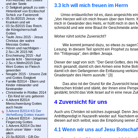
vom Aussatz des Leibes
und der Seele
3.3 Ich will mich freuen im Herrn
O Seligkeit getauft zu sein -
Hirtenbrief von Erzibschof
Umso erstaunlicher ist es, dass angesichts einer
Schick zur Fastenzeit
05.So.B2015 Jesus - die
„Von Herzen will ich mich freuen über den Herrn. 
Kranken und wir
mich in Gewänder des Heils, er hüllt mich in den M
03.So.B2015 Das Reich.
schmückt und wie eine Braut ihr Geschmeide anle
die Königsherrschaft
Gottes
Woher rührt solche Zuversicht?
Taufe Jesu 2015 - Jesus
Christus der wahre
Messias Gottes
Wie kommt jemand dazu, so etwas zu sagen? Di
Hören und nachfolgen -
Lesung. In diesem Teil spricht ein Prophet zu Is
2.So.i.JK 2015 NK
ihn ”Tritojesaja”, den dritten Jesaja.
Erscheinung 2015 - Auf
werde licht - Sternsinger
Dieser der sagt von sich: ”Der Geist Gottes, des He
2.So.n.Weihn2015 Das
mich gesandt, damit ich den Armen eine frohe Bots
Wort Gottes ist Fleisch
geworden
damit ich den Gefangenen die Entlassung verkünde
Neujahr 2015 - Unsere Zeit
Gnadenjahr des Herrn ausrufe.“ [3]
und Gottes Ewigkeit
Familie B2014 - Eltern und
Das also ist der Grund für die Zuversicht Israel
Kinder miteiander und
Menschen tröstet und stärkt, der ihnen eine Persp
füreinander
gestärkt, bricht das Volk Israel auf in eine neue Z
Christmette in Rödlas 2014
- Ein Kind ist uns geboren
4.Advent B2014
4 Zuversicht für uns
Menschwerdung Gottes
auch heute
3.Advent B2014 KS Der
Auch uns Christen ist solches zugesagt. Denn Jes
Verheißung Gottes trauen
Antrittspredigt in Nazareth wieder auf. Nachdem e
2.Advent B2014 - Johannes
diesen auf sich selbst, was die Empörung seiner Z
Fingerzeig Gottes
1.Advent.A2014 Du bist
4.1 Wenn wir uns auf Jesu Botschaft
doch unser Vater - trotz
allem
23.So.B2015 - GB-Do-