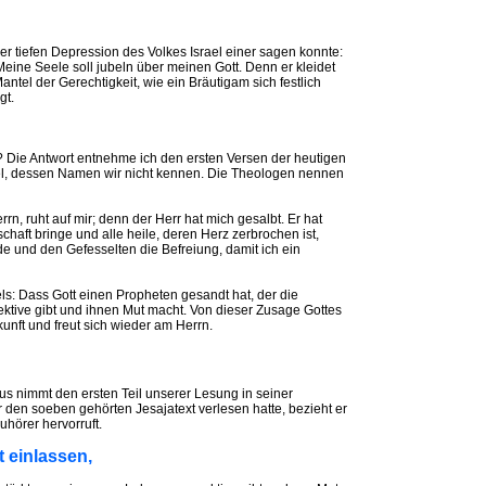
 tiefen Depression des Volkes Israel einer sagen konnte:
Meine Seele soll jubeln über meinen Gott. Denn er kleidet
antel der Gerechtigkeit, wie ein Bräutigam sich festlich
gt.
e Antwort entnehme ich den ersten Versen der heutigen
rael, dessen Namen wir nicht kennen. Die Theologen nennen
rrn, ruht auf mir; denn der Herr hat mich gesalbt. Er hat
chaft bringe und alle heile, deren Herz zerbrochen ist,
 und den Gefesselten die Befreiung, damit ich ein
s: Dass Gott einen Propheten gesandt hat, der die
ektive gibt und ihnen Mut macht. Von dieser Zusage Gottes
ukunft und freut sich wieder am Herrn.
us nimmt den ersten Teil unserer Lesung in seiner
r den soeben gehörten Jesajatext verlesen hatte, bezieht er
uhörer hervorruft.
 einlassen,