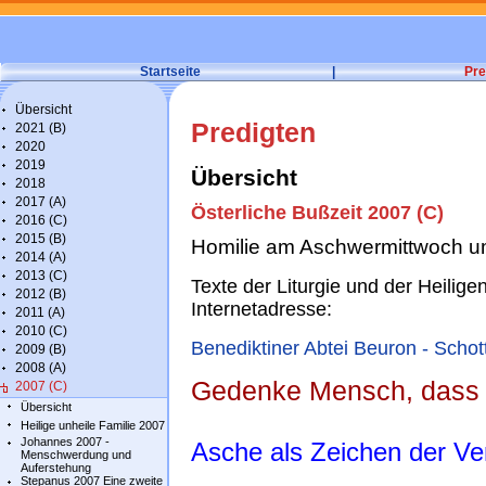
Startseite
|
Pre
Übersicht
Predigten
2021 (B)
2020
2019
Übersicht
2018
2017 (A)
Österliche Bußzeit 2007 (C)
2016 (C)
2015 (B)
Homilie am Aschwermittwoch um
2014 (A)
2013 (C)
Texte der Liturgie und der Heiligen
2012 (B)
Internetadresse:
2011 (A)
2010 (C)
Benediktiner Abtei Beuron - Schot
2009 (B)
2008 (A)
Gedenke Mensch, dass 
2007 (C)
Übersicht
Heilige unheile Familie 2007
Johannes 2007 -
Asche als Zeichen der Ve
Menschwerdung und
Auferstehung
Stepanus 2007 Eine zweite