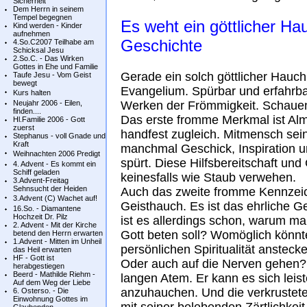
Sicherheit
Dem Herrn in seinem
Tempel begegnen
Es weht ein göttlicher Ha
Kind werden - Kinder
aufnehmen
Geschichte
4.So.C2007 Teilhabe am
Schicksal Jesu
2.So.C. - Das Wirken
Gottes in Ehe und Familie
Gerade ein solch göttlicher Hauc
Taufe Jesu - Vom Geist
bewegt
Evangelium. Spürbar und erfahrbar 
Kurs halten
Neujahr 2006 - Eilen,
Werken der Frömmigkeit. Schauen
finden....
Das erste fromme Merkmal ist Al
Hl.Familie 2006 - Gott
zuerst
handfest zugleich. Mitmensch sein
Stephanus - voll Gnade und
Kraft
manchmal Geschick, Inspiration u
Weihnachten 2006 Predigt
spürt. Diese Hilfsbereitschaft un
4. Advent - Es kommt ein
Schiff geladen
keinesfalls wie Staub verwehen.
3.Advent-Freitag
Sehnsucht der Heiden
Auch das zweite fromme Kennzeic
3.Advent (C) Wachet auf!
Geisthauch. Es ist das ehrliche Ge
16.So. - Diamantene
Hochzeit Dr. Pilz
ist es allerdings schon, warum man
2. Advent - Mit der Kirche
Gott beten soll? Womöglich könnt
betend den Herrn erwarten
1.Advent - Mitten im Unheil
persönlichen Spiritualität anstec
das Heil erwarten
HF - Gott ist
Oder auch auf die Nerven gehen? V
herabgestiegen
Beerd - Mathilde Riehm -
langen Atem. Er kann es sich leis
Auf dem Weg der Liebe
anzuhauchen. Und die verkrustet
6. Osterso. - Die
Einwohnung Gottes im