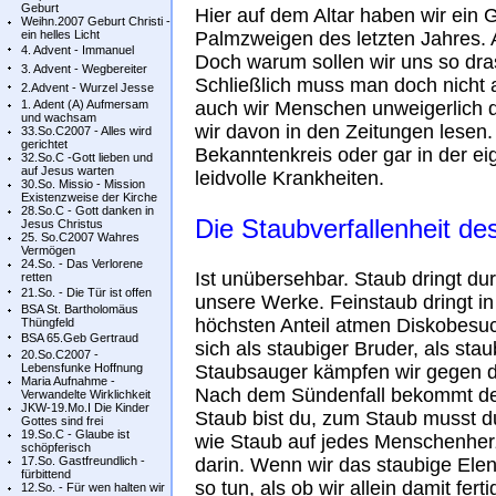
Geburt
Hier auf dem Altar haben wir ein
Weihn.2007 Geburt Christi -
ein helles Licht
Palmzweigen des letzten Jahres. A
4. Advent - Immanuel
Doch warum sollen wir uns so dras
3. Advent - Wegbereiter
Schließlich muss man doch nicht 
2.Advent - Wurzel Jesse
1. Adent (A) Aufmersam
auch wir Menschen unweigerlich 
und wachsam
wir davon in den Zeitungen lesen
33.So.C2007 - Alles wird
gerichtet
Bekanntenkreis oder gar in der ei
32.So.C -Gott lieben und
auf Jesus warten
leidvolle Krankheiten.
30.So. Missio - Mission
Existenzweise der Kirche
28.So.C - Gott danken in
Die Staubverfallenheit d
Jesus Christus
25. So.C2007 Wahres
Vermögen
24.So. - Das Verlorene
Ist unübersehbar. Staub dringt dur
retten
21.So. - Die Tür ist offen
unsere Werke. Feinstaub dringt in
BSA St. Bartholomäus
höchsten Anteil atmen Diskobesuch
Thüngfeld
BSA 65.Geb Gertraud
sich als staubiger Bruder, als st
20.So.C2007 -
Lebensfunke Hoffnung
Staubsauger kämpfen wir gegen de
Maria Aufnahme -
Nach dem Sündenfall bekommt de
Verwandelte Wirklichkeit
JKW-19.Mo.I Die Kinder
Staub bist du, zum Staub musst du
Gottes sind frei
19.So.C - Glaube ist
wie Staub auf jedes Menschenherz
schöpferisch
17.So. Gastfreundlich -
darin. Wenn wir das staubige Ele
fürbittend
so tun, als ob wir allein damit fert
12.So. - Für wen halten wir