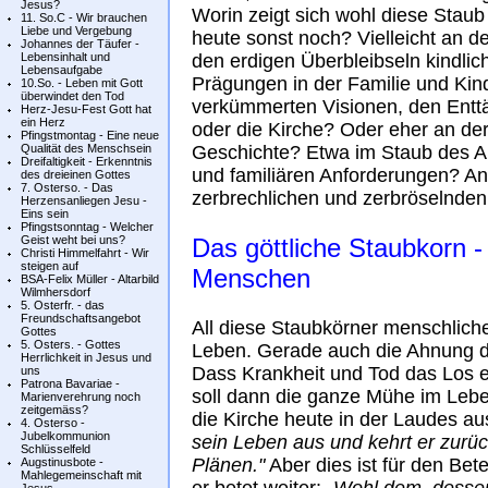
Jesus?
Worin zeigt sich wohl diese Sta
11. So.C - Wir brauchen
Liebe und Vergebung
heute sonst noch? Vielleicht an 
Johannes der Täufer -
Lebensinhalt und
den erdigen Überbleibseln kindli
Lebensaufgabe
Prägungen in der Familie und Kind
10.So. - Leben mit Gott
überwindet den Tod
verkümmerten Visionen, den Enttä
Herz-Jesu-Fest Gott hat
ein Herz
oder die Kirche? Oder eher an der
Pfingstmontag - Eine neue
Qualität des Menschsein
Geschichte? Etwa im Staub des All
Dreifaltigkeit - Erkenntnis
und familiären Anforderungen? An
des dreieinen Gottes
7. Osterso. - Das
zerbrechlichen und zerbröselnde
Herzensanliegen Jesu -
Eins sein
Pfingstsonntag - Welcher
Geist weht bei uns?
Das göttliche Staubkorn -
Christi Himmelfahrt - Wir
steigen auf
Menschen
BSA-Felix Müller - Altarbild
Wilmhersdorf
5. Osterfr. - das
Freundschaftsangebot
All diese Staubkörner menschlic
Gottes
5. Osters. - Gottes
Leben. Gerade auch die Ahnung da
Herrlichkeit in Jesus und
Dass Krankheit und Tod das Los e
uns
Patrona Bavariae -
soll dann die ganze Mühe im Lebe
Marienverehrung noch
zeitgemäss?
die Kirche heute in der Laudes 
4. Osterso -
Jubelkommunion
sein Leben aus und kehrt er zurück
Schlüsselfeld
Plänen."
Aber dies ist für den Bet
Augstinusbote -
Mahlegemeinschaft mit