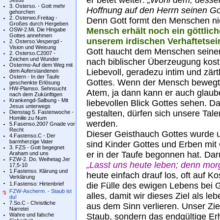
er betet weiter:
„Wohl dem, dessen
Jesus
3. Osterso. - Gott mehr
Hoffnung auf den Herrn seinen Got
gehorchen
2. Osterwo.Freitag -
Denn Gott formt den Menschen ni
Großes durch Hergeben
Mensch erhält noch ein göttlic
OSW-2.Mi. Die Hingabe
Gottes annehmen
unserem irdischen Verhaftetse
2. Osterso.Vespergd -
Vision und Weisung
Gott haucht dem Menschen seinen
2. Osterso.C2007 -
Zeichen und Wunder
nach biblischer Überzeugung kost
Ostermo-Auf dem Weg mit
Liebevoll, geradezu intim und zär
dem Auferstandenen
Ostern - In der Taufe
Gottes. Wenn der Mensch bewegt 
geschenkte Erlösung
HW-Plamso. Sehnsucht
Atem, ja dann kann er auch glaub
nach dem Zukünftigen
Krankengd-Salbung - Mit
liebevollen Blick Gottes sehen. D
Jesus unterwegs
gestalten, dürfen sich unsere Tale
Dienstag 5. Fastenwoche -
Homilie zu Num
werden.
5.Fasenso.2007 Gnade vor
Recht
Dieser Geisthauch Gottes wurde un
4.Fastenso.C - Der
barmherzige Vater
sind Kinder Gottes und Erben mit 
3. FZS - Gott begegnet
er in der Taufe begonnen hat. Dar
Araham und uns
FZW-2. Do. Weihetag Jer
„Lasst uns heute leben; denn morg
17,5-10
1.Fastenso. Klärung und
heute einfach drauf los, oft auf 
Verklärung
1.Fastenso: Hirtenbrief
die Fülle des ewigen Lebens bei G
FZW-Ascherm. - Staub ist
alles, damit wir dieses Ziel als l
du!
7.So.C - Christliche
aus dem Sinn verlieren. Unser Ziel
Narretei
Wahre und falsche
Staub, sondern das endgültige E