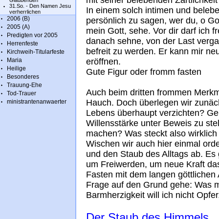
mit seiner belebenden Zärtlichkei
Glaubenden
31.So. - Den Namen Jesu
In einem solch intimen und bele
verherrlichen
2006 (B)
persönlich zu sagen, wer du, o Gott
2005 (A)
mein Gott, sehe. Vor dir darf ich 
Predigten vor 2005
danach sehne, von der Last verg
Herrenfeste
befreit zu werden. Er kann mir 
Kirchweih-Titularfeste
Maria
eröffnen.
Heilige
Gute Figur oder fromm fasten
Besonderes
Trauung-Ehe
Auch beim dritten frommen Merkma
Tod-Trauer
Hauch. Doch überlegen wir zunäc
ministrantenanwaerter
Lebens überhaupt verzichten? Geh
Willensstärke unter Beweis zu ste
machen? Was steckt also wirklich
Wischen wir auch hier einmal ord
und den Staub des Alltags ab. Es
um Freiwerden, um neue Kraft das
Fasten mit dem langen göttlichen
Frage auf den Grund gehe: Was me
Barmherzigkeit will ich nicht Opfer
Der Staub des Himmels