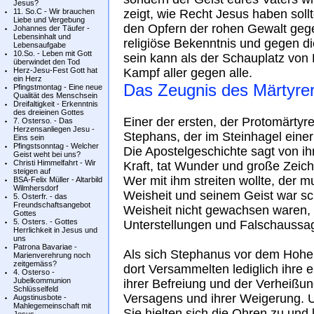
Jesus?
11. So.C - Wir brauchen
zeigt, wie Recht Jesus haben sollt
Liebe und Vergebung
den Opfern der rohen Gewalt gege
Johannes der Täufer -
Lebensinhalt und
religiöse Bekenntnis und gegen d
Lebensaufgabe
10.So. - Leben mit Gott
sein kann als der Schauplatz vo
überwindet den Tod
Herz-Jesu-Fest Gott hat
Kampf aller gegen alle.
ein Herz
Das Zeugnis des Märtyre
Pfingstmontag - Eine neue
Qualität des Menschsein
Dreifaltigkeit - Erkenntnis
des dreieinen Gottes
Einer der ersten, der Protomärtyrer
7. Osterso. - Das
Herzensanliegen Jesu -
Stephans, der im Steinhagel ein
Eins sein
Pfingstsonntag - Welcher
Die Apostelgeschichte sagt von i
Geist weht bei uns?
Christi Himmelfahrt - Wir
Kraft, tat Wunder und große Zeic
steigen auf
Wer mit ihm streiten wollte, der 
BSA-Felix Müller - Altarbild
Wilmhersdorf
Weisheit und seinem Geist war sc
5. Osterfr. - das
Freundschaftsangebot
Weisheit nicht gewachsen waren
Gottes
5. Osters. - Gottes
Unterstellungen und Falschaussag
Herrlichkeit in Jesus und
uns
Patrona Bavariae -
Als sich Stephanus vor dem Hohen
Marienverehrung noch
zeitgemäss?
dort Versammelten lediglich ihre 
4. Osterso -
Jubelkommunion
ihrer Befreiung und der Verheißun
Schlüsselfeld
Versagens und ihrer Weigerung. 
Augstinusbote -
Mahlegemeinschaft mit
Sie hielten sich die Ohren zu und