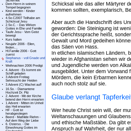
Sicherheit
Schicksal wie das aller Märtyrer d
Dem Herrn in seinem
Tempel begegnen
kommen sollten, exemplarisch, B
Kind werden - Kinder
aufnehmen
4.So.C2007 Teilhabe am
Aber auch die Handschrift des Un
Schicksal Jesu
2.So.C. - Das Wirken
geworden: Die Steinigung ist weni
Gottes in Ehe und Familie
Taufe Jesu - Vom Geist
der Gerichtssprache heißt, sondern
bewegt
Kurs halten
Gewalt und Mord gedeihen können
Neujahr 2006 - Eilen,
das Säen von Hass.
finden....
Hl.Familie 2006 - Gott
In etlichen islamischen Ländern, 
zuerst
Stephanus - voll Gnade und
wieder in Afghanistan sehen wir d
Kraft
und Jugendliche werden von Alkai
Weihnachten 2006 Predigt
4. Advent - Es kommt ein
ausgebildet. Unter dem Vorwand fü
Schiff geladen
Mördern, die kein Erbarmen kenne
3.Advent-Freitag
Sehnsucht der Heiden
auch noch stolz auf sie.
3.Advent (C) Wachet auf!
16.So. - Diamantene
Hochzeit Dr. Pilz
Glaube verlangt Tapferkei
2. Advent - Mit der Kirche
betend den Herrn erwarten
1.Advent - Mitten im Unheil
das Heil erwarten
Wer heute Christ sein will, der m
HF - Gott ist
herabgestiegen
Weltanschauungen und Glaubensa
Beerd - Mathilde Riehm -
Auf dem Weg der Liebe
und ethische Maßstäbe. Da gibt e
6. Osterso. - Die
Einwohnung Gottes im
Anspruch auf Wahrheit, der nur all