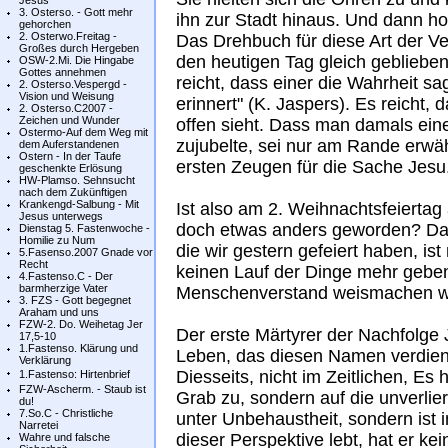
Jesus
3. Osterso. - Gott mehr
ihn zur Stadt hinaus. Und dann ho
gehorchen
2. Osterwo.Freitag -
Das Drehbuch für diese Art der V
Großes durch Hergeben
den heutigen Tag gleich geblieben
OSW-2.Mi. Die Hingabe
Gottes annehmen
reicht, dass einer die Wahrheit s
2. Osterso.Vespergd -
Vision und Weisung
erinnert" (K. Jaspers). Es reicht,
2. Osterso.C2007 -
Zeichen und Wunder
offen sieht. Dass man damals e
Ostermo-Auf dem Weg mit
zujubelte, sei nur am Rande erwäh
dem Auferstandenen
Ostern - In der Taufe
ersten Zeugen für die Sache Jesu
geschenkte Erlösung
HW-Plamso. Sehnsucht
nach dem Zukünftigen
Krankengd-Salbung - Mit
Ist also am 2. Weihnachtsfeiertag 
Jesus unterwegs
doch etwas anders geworden? Da
Dienstag 5. Fastenwoche -
Homilie zu Num
die wir gestern gefeiert haben, is
5.Fasenso.2007 Gnade vor
Recht
keinen Lauf der Dinge mehr geben
4.Fastenso.C - Der
barmherzige Vater
Menschenverstand weismachen wi
3. FZS - Gott begegnet
Araham und uns
FZW-2. Do. Weihetag Jer
Der erste Märtyrer der Nachfolge
17,5-10
1.Fastenso. Klärung und
Leben, das diesen Namen verdient
Verklärung
Diesseits, nicht im Zeitlichen, Es 
1.Fastenso: Hirtenbrief
FZW-Ascherm. - Staub ist
Grab zu, sondern auf die unverlier
du!
7.So.C - Christliche
unter Unbehaustheit, sondern ist 
Narretei
dieser Perspektive lebt, hat er ke
Wahre und falsche