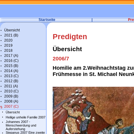
Startseite
|
Pre
Übersicht
Predigten
2021 (B)
2020
2019
Übersicht
2018
2017 (A)
2006/7
2016 (C)
2015 (B)
Homilie am 2.Weihnachtstag zu
2014 (A)
Frühmesse in St. Michael Neun
2013 (C)
2012 (B)
2011 (A)
2010 (C)
2009 (B)
2008 (A)
2007 (C)
Übersicht
Heilige unheile Familie 2007
Johannes 2007 -
Menschwerdung und
Auferstehung
Stepanus 2007 Eine zweite