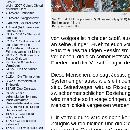
Geburt
Weihn.2007 Geburt Christi -
ein helles Licht
4. Advent - Immanuel
vd20
3. Advent - Wegbereiter
97/12 Fest d. hl. Stephanus (C) Steinigung (Apg 6,58) b
Buchmalerei, 11. Jh
2.Advent - Wurzel Jesse
Bergmoser & Höller
1. Adent (A) Aufmersam
und wachsam
33.So.C2007 - Alles wird
von Golgota ist nicht der Stoff, 
gerichtet
32.So.C -Gott lieben und
an seine Jünger: »Nehmt euch vor 
auf Jesus warten
30.So. Missio - Mission
Frucht eines traurigen Pessimism
Existenzweise der Kirche
28.So.C - Gott danken in
vor denen, die sich seiner Botscha
Jesus Christus
Frieden und der Versöhnung in de
25. So.C2007 Wahres
Vermögen
24.So. - Das Verlorene
retten
Diese Menschen, so sagt Jesus, gib
21.So. - Die Tür ist offen
Systemen genauso, wie sie in den 
BSA St. Bartholomäus
Thüngfeld
sind. Seinetwegen wird es Risse 
BSA 65.Geb Gertraud
zwischenmenschlichen Beziehun
20.So.C2007 -
Lebensfunke Hoffnung
wird manche so in Rage bringen, 
Maria Aufnahme -
Verwandelte Wirklichkeit
Menschlichkeit vergessen würden
JKW-19.Mo.I Die Kinder
Gottes sind frei
19.So.C - Glaube ist
Für Verteidigung wird es dann k
schöpferisch
17.So. Gastfreundlich -
Zeugnis würde bleiben und die Gew
fürbittend
12.So. - Für wen halten wir
sondern der Geist eures Vaters w