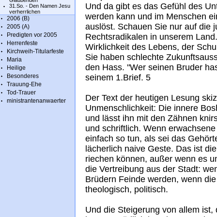
Glaubenden
Und da gibt es das Gefühl des Unt
31.So. - Den Namen Jesu
verherrlichen
werden kann und im Menschen ein
2006 (B)
auslöst. Schauen Sie nur auf die 
2005 (A)
Predigten vor 2005
Rechtsradikalen in unserem Land. 
Herrenfeste
Wirklichkeit des Lebens, der Schu
Kirchweih-Titularfeste
Sie haben schlechte Zukunftsaussi
Maria
den Hass. "Wer seinen Bruder hass
Heilige
Besonderes
seinem 1.Brief. 5
Trauung-Ehe
Tod-Trauer
Der Text der heutigen Lesung ski
ministrantenanwaerter
Unmenschlichkeit: Die innere Bos
und lässt ihn mit den Zähnen knir
und schriftlich. Wenn erwachsene
einfach so tun, als sei das Gehört
lächerlich naive Geste. Das ist die 
riechen können, außer wenn es u
die Vertreibung aus der Stadt: 
Brüdern Feinde werden, wenn die W
theologisch, politisch.
Und die Steigerung von allem ist, 