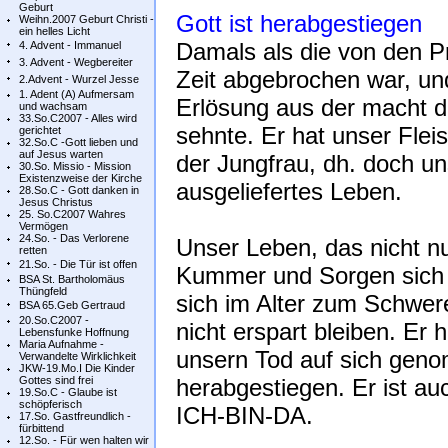
Geburt
Gott ist herabgestiegen
Weihn.2007 Geburt Christi -
ein helles Licht
Damals als die von den P
4. Advent - Immanuel
3. Advent - Wegbereiter
Zeit abgebrochen war, un
2.Advent - Wurzel Jesse
1. Adent (A) Aufmersam
Erlösung aus der macht 
und wachsam
33.So.C2007 - Alles wird
sehnte. Er hat unser Fl
gerichtet
32.So.C -Gott lieben und
auf Jesus warten
der Jungfrau, dh. doch u
30.So. Missio - Mission
Existenzweise der Kirche
ausgeliefertes Leben.
28.So.C - Gott danken in
Jesus Christus
25. So.C2007 Wahres
Vermögen
24.So. - Das Verlorene
Unser Leben, das nicht nu
retten
21.So. - Die Tür ist offen
Kummer und Sorgen sich v
BSA St. Bartholomäus
Thüngfeld
sich im Alter zum Schwe
BSA 65.Geb Gertraud
20.So.C2007 -
nicht erspart bleiben. Er
Lebensfunke Hoffnung
Maria Aufnahme -
unsern Tod auf sich geno
Verwandelte Wirklichkeit
JKW-19.Mo.I Die Kinder
Gottes sind frei
herabgestiegen. Er ist au
19.So.C - Glaube ist
schöpferisch
ICH-BIN-DA.
17.So. Gastfreundlich -
fürbittend
12.So. - Für wen halten wir