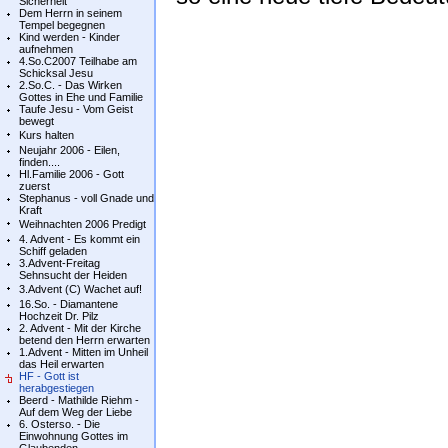
Sicherheit
Dem Herrn in seinem
Tempel begegnen
Kind werden - Kinder
aufnehmen
4.So.C2007 Teilhabe am
Schicksal Jesu
2.So.C. - Das Wirken
Gottes in Ehe und Familie
Taufe Jesu - Vom Geist
bewegt
Kurs halten
Neujahr 2006 - Eilen,
finden....
Hl.Familie 2006 - Gott
zuerst
Stephanus - voll Gnade und
Kraft
Weihnachten 2006 Predigt
4. Advent - Es kommt ein
Schiff geladen
3.Advent-Freitag
Sehnsucht der Heiden
3.Advent (C) Wachet auf!
16.So. - Diamantene
Hochzeit Dr. Pilz
2. Advent - Mit der Kirche
betend den Herrn erwarten
1.Advent - Mitten im Unheil
das Heil erwarten
HF - Gott ist
herabgestiegen
Beerd - Mathilde Riehm -
Auf dem Weg der Liebe
6. Osterso. - Die
Einwohnung Gottes im