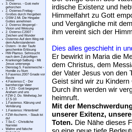
Jesus
3. Osterso. - Gott mehr
irdische Existenz und heb
gehorchen
2. Osterwo.Freitag -
Himmelfahrt zu Gott empo
Großes durch Hergeben
OSW-2.Mi. Die Hingabe
Gottes annehmen
und Vergängliche mit dem
2. Osterso.Vespergd -
Vision und Weisung
ihm vereint sich der Himm
2. Osterso.C2007 -
Zeichen und Wunder
Ostermo-Auf dem Weg mit
dem Auferstandenen
Ostern - In der Taufe
Dies alles geschieht in un
geschenkte Erlösung
HW-Plamso. Sehnsucht
Er bewirkt in Maria die 
nach dem Zukünftigen
Krankengd-Salbung - Mit
dem Christus, dem Messia
Jesus unterwegs
Dienstag 5. Fastenwoche -
Homilie zu Num
der Vater Jesus von den 
5.Fasenso.2007 Gnade vor
Recht
Geist sind wir zu Kindern
4.Fastenso.C - Der
barmherzige Vater
Durch ihn werden wir verg
3. FZS - Gott begegnet
Araham und uns
FZW-2. Do. Weihetag Jer
heimruft.
17,5-10
1.Fastenso. Klärung und
Mit der Menschwerdung 
Verklärung
1.Fastenso: Hirtenbrief
unserer Exitenz, unser
FZW-Ascherm. - Staub ist
du!
Toten.
Die Nähe dieses 
7.So.C - Christliche
Narretei
so eine neue tiefe Bedeut
Wahre und falsche