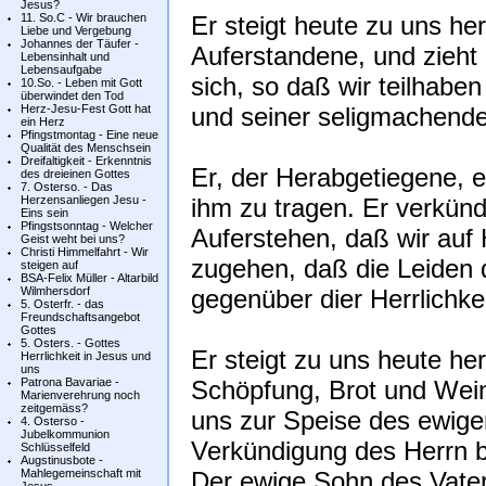
Jesus?
11. So.C - Wir brauchen
Er steigt heute zu uns he
Liebe und Vergebung
Johannes der Täufer -
Auferstandene, und zieht 
Lebensinhalt und
Lebensaufgabe
sich, so daß wir teilhabe
10.So. - Leben mit Gott
überwindet den Tod
Herz-Jesu-Fest Gott hat
und seiner seligmachende
ein Herz
Pfingstmontag - Eine neue
Qualität des Menschsein
Dreifaltigkeit - Erkenntnis
Er, der Herabgetiegene, e
des dreieinen Gottes
7. Osterso. - Das
Herzensanliegen Jesu -
ihm zu tragen. Er verkün
Eins sein
Pfingstsonntag - Welcher
Auferstehen, daß wir auf 
Geist weht bei uns?
Christi Himmelfahrt - Wir
zugehen, daß die Leiden d
steigen auf
BSA-Felix Müller - Altarbild
Wilmhersdorf
gegenüber dier Herrlichkeit
5. Osterfr. - das
Freundschaftsangebot
Gottes
5. Osters. - Gottes
Er steigt zu uns heute her
Herrlichkeit in Jesus und
uns
Patrona Bavariae -
Schöpfung, Brot und Wein
Marienverehrung noch
zeitgemäss?
uns zur Speise des ewig
4. Osterso -
Jubelkommunion
Verkündigung des Herrn b
Schlüsselfeld
Augstinusbote -
Mahlegemeinschaft mit
Der ewige Sohn des Vaters