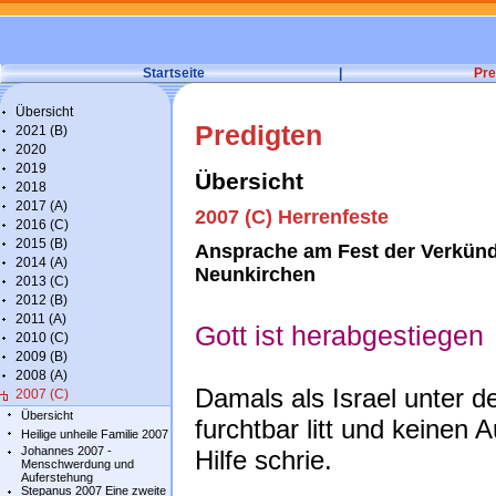
Startseite
|
Pre
Übersicht
Predigten
2021 (B)
2020
2019
Übersicht
2018
2017 (A)
2007 (C) Herrenfeste
2016 (C)
2015 (B)
Ansprache am Fest der Verkündi
2014 (A)
Neunkirchen
2013 (C)
2012 (B)
2011 (A)
Gott ist herabgestiegen
2010 (C)
2009 (B)
2008 (A)
Damals als Israel unter d
2007 (C)
Übersicht
furchtbar litt und keinen
Heilige unheile Familie 2007
Johannes 2007 -
Hilfe schrie.
Menschwerdung und
Auferstehung
Stepanus 2007 Eine zweite