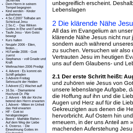
Sicherheit
unbegreiflich erscheint. Deshal
Dem Herrn in seinem
Tempel begegnen
Lebenslagen
Kind werden - Kinder
aufnehmen
4.So.C2007 Teilhabe am
2 Die klärende Nähe Jes
Schicksal Jesu
2.So.C. - Das Wirken
Gottes in Ehe und Familie
All das im Evangelium an unser
Taufe Jesu - Vom Geist
bewegt
klärende Nähe Jesus nicht nur je
Kurs halten
sondern auch während unseres 
Neujahr 2006 - Eilen,
finden....
zu suchen. Versuchen wir also d
Hl.Familie 2006 - Gott
zuerst
Vertrauten Jesu im heutigen Ev
Stephanus - voll Gnade und
uns auf dem Glaubens- und Le
Kraft
Weihnachten 2006 Predigt
4. Advent - Es kommt ein
Schiff geladen
2.1 Der erste Schritt heißt: A
3.Advent-Freitag
Sehnsucht der Heiden
und zuhören wie Jesus von Gott 
3.Advent (C) Wachet auf!
unsere lebenslange Aufgabe, da
16.So. - Diamantene
Hochzeit Dr. Pilz
die Hoffung auf ihn und die Li
2. Advent - Mit der Kirche
betend den Herrn erwarten
Augen und Herz auf für die Li
1.Advent - Mitten im Unheil
Gekreuzigten aus denen die Her
das Heil erwarten
HF - Gott ist
hervorbricht. Auf Ostern hin un
herabgestiegen
Beerd - Mathilde Riehm -
erneuern, in der uns Anteil am 
Auf dem Weg der Liebe
6. Osterso. - Die
machenden Auferstehung Jesu C
Einwohnung Gottes im