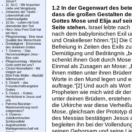
Jesus?
11. So.C - Wir brauchen
1.2 In der Gegenwart des bet
Liebe und Vergebung
Johannes der Täufer -
dass die großen Gestalten de
Lebensinhalt und
Lebensaufgabe
Gottes Mose und Elija auf s
10.So. - Leben mit Gott
überwindet den Tod
Seite stehen.
Israel lebte nac
Herz-Jesu-Fest Gott hat
nach dem babylonischen Exil un
ein Herz
Pfingstmontag - Eine neue
und Orakelleser hören.“[1] Die 
Qualität des Menschsein
Dreifaltigkeit - Erkenntnis
Befreiung in Zeiten des Exils zu
des dreieinen Gottes
7. Osterso. - Das
Demütigung und Bedrängnis „bei
Herzensanliegen Jesu -
Eins sein
schenkt ihnen Gott durch Mose 
Pfingstsonntag - Welcher
Geist weht bei uns?
Einmal als Zusagen an Mose: „E
Christi Himmelfahrt - Wir
ihnen mitten unter ihren Brüder
steigen auf
BSA-Felix Müller - Altarbild
Worte in den Mund legen und er
Wilmhersdorf
5. Osterfr. - das
auftrage.“[2] Und auch als Wort
Freundschaftsangebot
Gottes
Propheten wie mich wird dir der 
5. Osters. - Gottes
Herrlichkeit in Jesus und
unter deinen Brüdern, erstehen la
uns
Patrona Bavariae -
die Urkirche war diese Verhei
Marienverehrung noch
Mose, gleichsam der Prototyp de
zeitgemäss?
4. Osterso -
des Messias bestätigen Jesus 
Jubelkommunion
Schlüsselfeld
begleiten ihn bei der Vollendun
Augstinusbote -
Mahlegemeinschaft mit
seinen Gehorsam und seine Lie