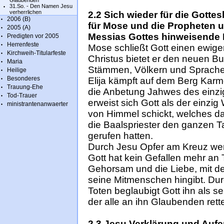
Glaubenden
31.So. - Den Namen Jesu
verherrlichen
2.2 Sich wieder für die Gotte
2006 (B)
für Mose und die Propheten u
2005 (A)
Messias Gottes hinweisende B
Predigten vor 2005
Herrenfeste
Mose schließt Gott einen ewige
Kirchweih-Titularfeste
Christus bietet er den neuen 
Maria
Stämmen, Völkern und Sprache
Heilige
Besonderes
Elija kämpft auf dem Berg Karm
Trauung-Ehe
die Anbetung Jahwes des einzi
Tod-Trauer
erweist sich Gott als der einz
ministrantenanwaerter
von Himmel schickt, welches da
die Baalspriester den ganzen Ta
gerufen hatten.
Durch Jesu Opfer am Kreuz werd
Gott hat kein Gefallen mehr an T
Gehorsam und die Liebe, mit de
seine Mitmenschen hingibt. Du
Toten beglaubigt Gott ihn als s
der alle an ihn Glaubenden rett
2.3 Jesu Verklärung und Auf