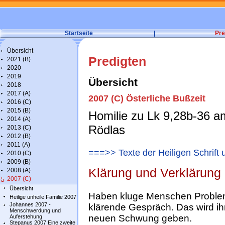
Startseite
|
Pre
Übersicht
Predigten
2021 (B)
2020
2019
Übersicht
2018
2017 (A)
2007 (C) Österliche Bußzeit
2016 (C)
2015 (B)
Homilie zu Lk 9,28b-36 a
2014 (A)
Rödlas
2013 (C)
2012 (B)
2011 (A)
===>> Texte der Heiligen Schrift 
2010 (C)
2009 (B)
Klärung und Verklärung
2008 (A)
2007 (C)
Übersicht
Haben kluge Menschen Problem
Heilige unheile Familie 2007
Johannes 2007 -
klärende Gespräch. Das wird ihr
Menschwerdung und
neuen Schwung geben.
Auferstehung
Stepanus 2007 Eine zweite