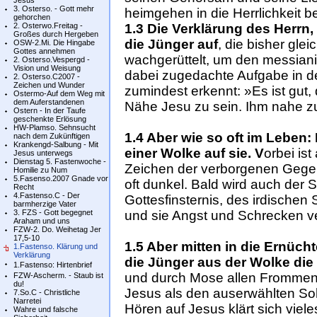
Jesus
3. Osterso. - Gott mehr
heimgehen in die Herrlichkeit b
gehorchen
2. Osterwo.Freitag -
1.3 Die Verklärung des Herrn
Großes durch Hergeben
die Jünger auf
, die bisher gl
OSW-2.Mi. Die Hingabe
Gottes annehmen
wachgerüttelt, um den messiani
2. Osterso.Vespergd -
Vision und Weisung
dabei zugedachte Aufgabe in d
2. Osterso.C2007 -
Zeichen und Wunder
zumindest erkennt: »Es ist gut, 
Ostermo-Auf dem Weg mit
dem Auferstandenen
Nähe Jesu zu sein. Ihm nahe z
Ostern - In der Taufe
geschenkte Erlösung
HW-Plamso. Sehnsucht
1.4 Aber wie so oft im Leben: 
nach dem Zukünftigen
Krankengd-Salbung - Mit
einer Wolke auf sie. V
orbei ist
Jesus unterwegs
Dienstag 5. Fastenwoche -
Zeichen der verborgenen Gegen
Homilie zu Num
5.Fasenso.2007 Gnade vor
oft dunkel. Bald wird auch der S
Recht
4.Fastenso.C - Der
Gottesfinsternis, des irdischen 
barmherzige Vater
3. FZS - Gott begegnet
und sie Angst und Schrecken v
Araham und uns
FZW-2. Do. Weihetag Jer
17,5-10
1.5 Aber mitten in die Ernüc
1.Fastenso. Klärung und
Verklärung
die Jünger aus der Wolke di
1.Fastenso: Hirtenbrief
und durch Mose allen Frommen i
FZW-Ascherm. - Staub ist
du!
Jesus als den auserwählten Soh
7.So.C - Christliche
Narretei
Hören auf Jesus klärt sich viel
Wahre und falsche