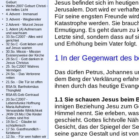
Jesus befindet sich im heutig
Geburt
Weihn.2007 Geburt Christi -
Jerusalem. Dort wird er verhaft
ein helles Licht
4. Advent - Immanuel
Für seine engsten Freunde wird 
3. Advent - Wegbereiter
Katastrophe werden. Sie brauc
2.Advent - Wurzel Jesse
Ermutigung. Es geht darum zu k
1. Adent (A) Aufmersam
und wachsam
Letzte sind, sondern dass auf s
33.So.C2007 - Alles wird
gerichtet
und Erhöhung beim Vater folgt.
32.So.C -Gott lieben und
auf Jesus warten
30.So. Missio - Mission
Existenzweise der Kirche
1 In der Gegenwart des be
28.So.C - Gott danken in
Jesus Christus
25. So.C2007 Wahres
Vermögen
Das dürfen Petrus, Johannes un
24.So. - Das Verlorene
retten
dem Berg der Verklärung erfahre
21.So. - Die Tür ist offen
ihnen durch das heutige Evang
BSA St. Bartholomäus
Thüngfeld
BSA 65.Geb Gertraud
1.1 Sie schauen Jesus beim B
20.So.C2007 -
Lebensfunke Hoffnung
innigen Beziehung Jesu zum Got
Maria Aufnahme -
Verwandelte Wirklichkeit
Himmel nennt. Sie erleben, was
JKW-19.Mo.I Die Kinder
Gottes sind frei
geschieht. Gottes lichtvolle Näh
19.So.C - Glaube ist
schöpferisch
Gesicht, das der Spiegel der See
17.So. Gastfreundlich -
seine ganze Gestalt und ist von
fürbittend
12.So. - Für wen halten wir