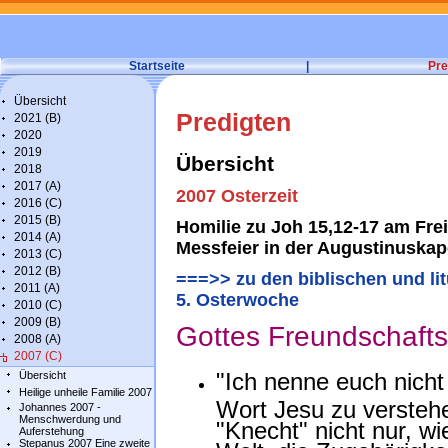
Startseite
|
Pre
Übersicht
Predigten
2021 (B)
2020
2019
Übersicht
2018
2017 (A)
2007 Osterzeit
2016 (C)
2015 (B)
Homilie zu Joh 15,12-17 am Fre
2014 (A)
Messfeier in der Augustinuskap
2013 (C)
2012 (B)
===>> zu den biblischen und lit
2011 (A)
5. Osterwoche
2010 (C)
2009 (B)
Gottes Freundschaft
2008 (A)
2007 (C)
"Ich nenne euch nich
Übersicht
Heilige unheile Familie 2007
Wort Jesu zu verste
Johannes 2007 -
Menschwerdung und
"Knecht" nicht nur, w
Auferstehung
Stepanus 2007 Eine zweite