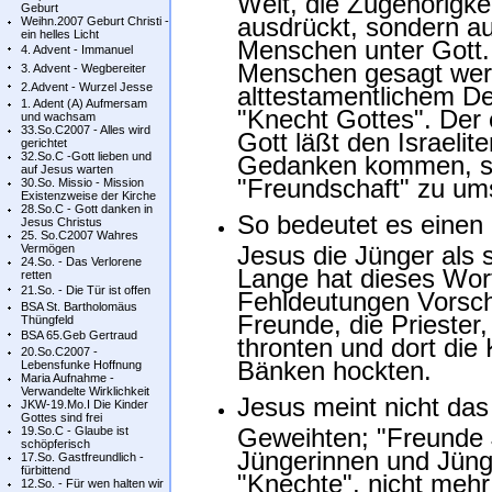
Welt, die Zugehörigk
Geburt
ausdrückt, sondern a
Weihn.2007 Geburt Christi -
ein helles Licht
Menschen unter Gott.
4. Advent - Immanuel
Menschen gesagt werd
3. Advent - Wegbereiter
2.Advent - Wurzel Jesse
alttestamentlichem D
1. Adent (A) Aufmersam
"Knecht Gottes". Der 
und wachsam
33.So.C2007 - Alles wird
Gott läßt den Israelite
gerichtet
32.So.C -Gott lieben und
Gedanken kommen, se
auf Jesus warten
"Freundschaft" zu um
30.So. Missio - Mission
Existenzweise der Kirche
28.So.C - Gott danken in
So bedeutet es einen
Jesus Christus
25. So.C2007 Wahres
Jesus die Jünger als 
Vermögen
24.So. - Das Verlorene
Lange hat dieses Wort
retten
21.So. - Die Tür ist offen
Fehldeutungen Vorschu
BSA St. Bartholomäus
Freunde, die Priester,
Thüngfeld
BSA 65.Geb Gertraud
thronten und dort die
20.So.C2007 -
Bänken hockten.
Lebensfunke Hoffnung
Maria Aufnahme -
Verwandelte Wirklichkeit
Jesus meint nicht das
JKW-19.Mo.I Die Kinder
Gottes sind frei
Geweihten; "Freunde J
19.So.C - Glaube ist
schöpferisch
Jüngerinnen und Jünge
17.So. Gastfreundlich -
fürbittend
"Knechte", nicht mehr
12.So. - Für wen halten wir