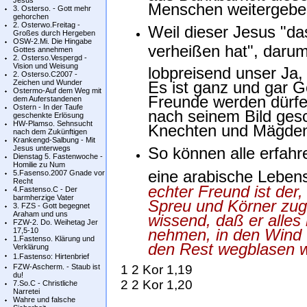
Jesus
Menschen weitergebe
3. Osterso. - Gott mehr
gehorchen
2. Osterwo.Freitag -
Weil dieser Jesus "da
Großes durch Hergeben
OSW-2.Mi. Die Hingabe
verheißen hat", daru
Gottes annehmen
2. Osterso.Vespergd -
Vision und Weisung
lobpreisend unser Ja
2. Osterso.C2007 -
Es ist ganz und gar Go
Zeichen und Wunder
Ostermo-Auf dem Weg mit
Freunde werden dürfen
dem Auferstandenen
Ostern - In der Taufe
nach seinem Bild ges
geschenkte Erlösung
HW-Plamso. Sehnsucht
Knechten und Mägden
nach dem Zukünftigen
Krankengd-Salbung - Mit
So können alle erfahr
Jesus unterwegs
Dienstag 5. Fastenwoche -
Homilie zu Num
eine arabische Leben
5.Fasenso.2007 Gnade vor
Recht
echter Freund ist der
4.Fastenso.C - Der
barmherzige Vater
Spreu und Körner zugl
3. FZS - Gott begegnet
Araham und uns
wissend, daß er alles
FZW-2. Do. Weihetag Jer
nehmen, in den Wind 
17,5-10
1.Fastenso. Klärung und
den Rest wegblasen w
Verklärung
1.Fastenso: Hirtenbrief
1 2 Kor 1,19
FZW-Ascherm. - Staub ist
du!
2 2 Kor 1,20
7.So.C - Christliche
Narretei
Wahre und falsche