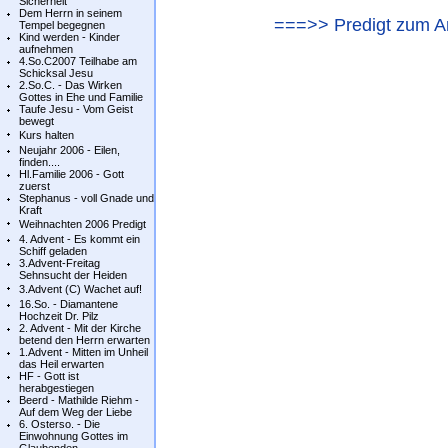
Sicherheit
Dem Herrn in seinem
===>> Predigt zum A
Tempel begegnen
Kind werden - Kinder
aufnehmen
4.So.C2007 Teilhabe am
Schicksal Jesu
2.So.C. - Das Wirken
Gottes in Ehe und Familie
Taufe Jesu - Vom Geist
bewegt
Kurs halten
Neujahr 2006 - Eilen,
finden....
Hl.Familie 2006 - Gott
zuerst
Stephanus - voll Gnade und
Kraft
Weihnachten 2006 Predigt
4. Advent - Es kommt ein
Schiff geladen
3.Advent-Freitag
Sehnsucht der Heiden
3.Advent (C) Wachet auf!
16.So. - Diamantene
Hochzeit Dr. Pilz
2. Advent - Mit der Kirche
betend den Herrn erwarten
1.Advent - Mitten im Unheil
das Heil erwarten
HF - Gott ist
herabgestiegen
Beerd - Mathilde Riehm -
Auf dem Weg der Liebe
6. Osterso. - Die
Einwohnung Gottes im