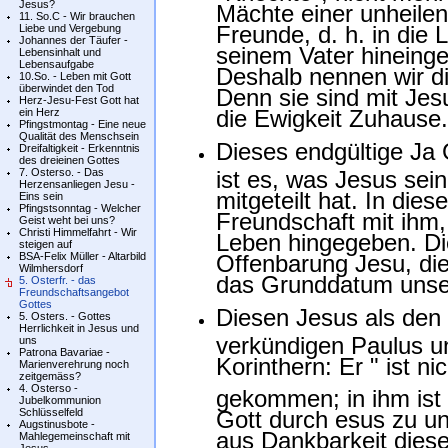
Jesus?
Mächte einer unheilen
11. So.C - Wir brauchen
Freunde, d. h. in die
Liebe und Vergebung
Johannes der Täufer -
seinem Vater hineing
Lebensinhalt und
Lebensaufgabe
Deshalb nennen wir di
10.So. - Leben mit Gott
überwindet den Tod
Denn sie sind mit Jesu
Herz-Jesu-Fest Gott hat
die Ewigkeit Zuhause.
ein Herz
Pfingstmontag - Eine neue
Qualität des Menschsein
Dieses endgültige Ja
Dreifaltigkeit - Erkenntnis
des dreieinen Gottes
7. Osterso. - Das
ist es, was Jesus se
Herzensanliegen Jesu -
mitgeteilt hat. In die
Eins sein
Pfingstsonntag - Welcher
Freundschaft mit ihm, 
Geist weht bei uns?
Christi Himmelfahrt - Wir
Leben hingegeben. Die
steigen auf
BSA-Felix Müller - Altarbild
Offenbarung Jesu, di
Wilmhersdorf
das Grunddatum unse
5. Osterfr. - das
Freundschaftsangebot
Gottes
Diesen Jesus als den
5. Osters. - Gottes
Herrlichkeit in Jesus und
verkündigen Paulus un
uns
Patrona Bavariae -
Korinthern: Er " ist ni
Marienverehrung noch
zeitgemäss?
4. Osterso -
gekommen; in ihm ist d
Jubelkommunion
Gott durch esus zu un
Schlüsselfeld
Augstinusbote -
aus Dankbarkeit diese
Mahlegemeinschaft mit