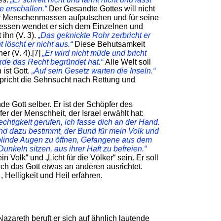
e erschallen.“
Der Gesandte Gottes will nicht
ger Menschenmassen aufputschen und für seine
tdessen wendet er sich dem Einzelnen und
ihn (V. 3).
„Das geknickte Rohr zerbricht er
löscht er nicht aus.“
Diese Behutsamkeit
er (V. 4).[7]
„Er wird nicht müde und bricht
Erde das Recht begründet hat.“
Alle Welt soll
 ist Gott.
„Auf sein Gesetz warten die Inseln.“
pricht die Sehnsucht nach Rettung und
de Gott selber. Er ist der Schöpfer des
r der Menschheit, der Israel erwählt hat:
echtigkeit gerufen, ich fasse dich an der Hand.
nd dazu bestimmt, der Bund für mein Volk und
: blinde Augen zu öffnen, Gefangene aus dem
Dunkeln sitzen, aus ihrer Haft zu befreien.“
n Volk“ und „Licht für die Völker“ sein. Er soll
ch das Gott etwas an anderen ausrichtet.
, Helligkeit und Heil erfahren.
Nazareth beruft er sich auf ähnlich lautende