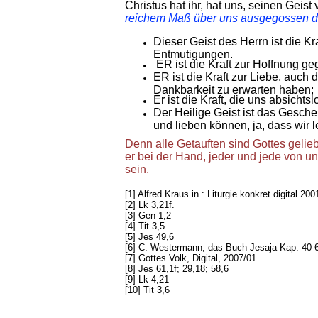
Christus hat ihr, hat uns, seinen Geis
reichem Maß über uns ausgegossen dur
Dieser Geist des Herrn ist die K
Entmutigungen.
ER ist die Kraft zur Hoffnung ge
ER ist die Kraft zur Liebe, auch 
Dankbarkeit zu erwarten haben;
Er ist die Kraft, die uns absichts
Der Heilige Geist ist das Gesche
und lieben können, ja, dass wir 
Denn alle Getauften sind Gottes gelie
er bei der Hand, jeder und jede von un
sein.
[1] Alfred Kraus in : Liturgie konkret digital 200
[2] Lk 3,21f.
[3] Gen 1,2
[4] Tit 3,5
[5] Jes 49,6
[6] C. Westermann, das Buch Jesaja Kap. 40-6
[7] Gottes Volk, Digital, 2007/01
[8] Jes 61,1f; 29,18; 58,6
[9] Lk 4,21
[10] Tit 3,6