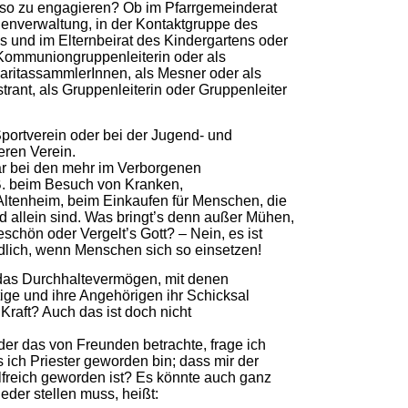
so zu engagieren? Ob im Pfarrgemeinderat
chenverwaltung, in der Kontaktgruppe des
s und im Elternbeirat des Kindergartens oder
 Kommuniongruppenleiterin oder als
CaritassammlerInnen, als Mesner oder als
istrant, als Gruppenleiterin oder Gruppenleiter
 Sportverein oder bei der Jugend- und
eren Verein.
bar bei den mehr im Verborgenen
. beim Besuch von Kranken,
Altenheim, beim Einkaufen für Menschen, die
d allein sind. Was bringt’s denn außer Mühen,
schön oder Vergelt’s Gott? – Nein, es ist
ndlich, wenn Menschen sich so einsetzen!
 das Durchhaltevermögen, mit denen
ge und ihre Angehörigen ihr Schicksal
raft? Auch das ist doch nicht
er das von Freunden betrachte, frage ich
 ich Priester geworden bin; dass mir der
ilfreich geworden ist? Es könnte auch ganz
jeder stellen muss, heißt: