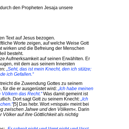
t durch den Propheten Jesaja unsere
esen Text auf Jesus bezogen.
ftliche Worte zeigen, auf welche Weise Gott
ht wirken und die Befreiung der Menschen
eil besteht.
anze Aufmerksamkeit auf seinen Erwählten. Er
 Augen, mit dem aus seinem Innersten
en:
„Seht, das ist mein Knecht, den ich stütze;
nde ich Gefallen.“
streicht die Zuwendung Gottes zu seinem
 für die er ausgerüstet wird:
„Ich habe meinen
en Völkern das Recht.“
Was damit gemeint ist
utlich. Dort sagt Gott zu seinem Knecht:
„Ich
achen.“
[5] Das hebr. Wort »mispat« meint bei
ng zwischen Jahwe und den Völkern«.
Darin
Völker auf ihre Göttlichkeit als nichtig
es:
„Er schreit nicht und lärmt nicht und lässt