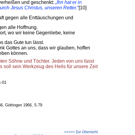
t verheißen und geschenkt:
„Ihn hat er in
ch Jesus Christus, unseren Retter.“
[10]
raft gegen alle Enttäuschungen und
gen alle Hoffnung.
dort, wo wir keine Gegenliebe, keine
los das Gute tun lässt.
nk Gottes an uns, dass wir glauben, hoffen
leben können.
bten Söhne und Töchter. Jeden von uns fasst
s soll sein Werkzeug des Heils für unsere Zeit
1-01
6, Göttingen 1966, S.79
===>> Zur Übersicht