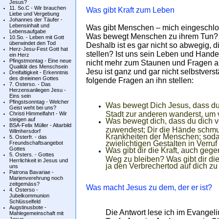
Jesus?
11. So.C - Wir brauchen
Was gibt Kraft zum Leben
Liebe und Vergebung
Johannes der Täufer -
Lebensinhalt und
Was gibt Menschen – mich eingeschlos
Lebensaufgabe
Was bewegt Menschen zu ihrem Tun? S
10.So. - Leben mit Gott
überwindet den Tod
Deshalb ist es gar nicht so abwegig, 
Herz-Jesu-Fest Gott hat
stellen? Ist uns sein Leben und Hande
ein Herz
Pfingstmontag - Eine neue
nicht mehr zum Staunen und Fragen 
Qualität des Menschsein
Jesu ist ganz und gar nicht selbstverst
Dreifaltigkeit - Erkenntnis
des dreieinen Gottes
folgende Fragen an ihn stellen:
7. Osterso. - Das
Herzensanliegen Jesu -
Eins sein
Pfingstsonntag - Welcher
Was bewegt Dich Jesus, dass du 
Geist weht bei uns?
Stadt zur anderen wanderst, um 
Christi Himmelfahrt - Wir
steigen auf
Was bewegt dich, dass du dich v
BSA-Felix Müller - Altarbild
zuwendest; Dir die Hände schm
Wilmhersdorf
Krankheiten der Menschen; soda
5. Osterfr. - das
zwielichtigen Gestalten in Verruf
Freundschaftsangebot
Gottes
Was gibt dir die Kraft, auch geg
5. Osters. - Gottes
Weg zu bleiben? Was gibt dir die
Herrlichkeit in Jesus und
ja den Verbrechertod auf dich 
uns
Patrona Bavariae -
Marienverehrung noch
zeitgemäss?
Was macht Jesus zu dem, der er ist?
4. Osterso -
Jubelkommunion
Schlüsselfeld
Augstinusbote -
Die Antwort lese ich im Evangeli
Mahlegemeinschaft mit