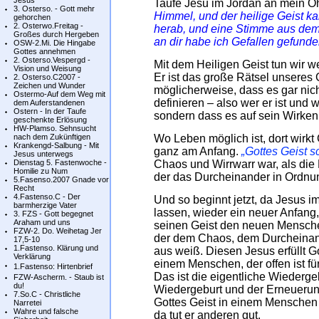
Jesus
Taufe Jesu im Jordan an mein O
3. Osterso. - Gott mehr
Himmel, und der heilige Geist ka
gehorchen
2. Osterwo.Freitag -
herab, und eine Stimme aus dem
Großes durch Hergeben
an dir habe ich Gefallen gefunde
OSW-2.Mi. Die Hingabe
Gottes annehmen
2. Osterso.Vespergd -
Mit dem Heiligen Geist tun wir w
Vision und Weisung
Er ist das große Rätsel unseres
2. Osterso.C2007 -
Zeichen und Wunder
möglicherweise, dass es gar nic
Ostermo-Auf dem Weg mit
definieren – also wer er ist und
dem Auferstandenen
Ostern - In der Taufe
sondern dass es auf sein Wirke
geschenkte Erlösung
HW-Plamso. Sehnsucht
nach dem Zukünftigen
Wo Leben möglich ist, dort wirkt 
Krankengd-Salbung - Mit
ganz am Anfang.
„Gottes Geist s
Jesus unterwegs
Dienstag 5. Fastenwoche -
Chaos und Wirrwarr war, als die 
Homilie zu Num
der das Durcheinander in Ordnun
5.Fasenso.2007 Gnade vor
Recht
4.Fastenso.C - Der
Und so beginnt jetzt, da Jesus i
barmherzige Vater
lassen, wieder ein neuer Anfang,
3. FZS - Gott begegnet
Araham und uns
seinen Geist den neuen Mensche
FZW-2. Do. Weihetag Jer
der dem Chaos, dem Durcheinander
17,5-10
1.Fastenso. Klärung und
aus weiß. Diesen Jesus erfüllt G
Verklärung
einem Menschen, der offen ist fü
1.Fastenso: Hirtenbrief
Das ist die eigentliche Wiederg
FZW-Ascherm. - Staub ist
du!
Wiedergeburt und der Erneuerung
7.So.C - Christliche
Gottes Geist in einem Menschen 
Narretei
Wahre und falsche
da tut er anderen gut.