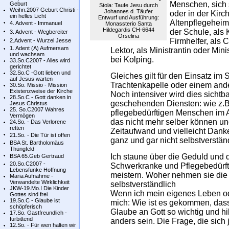
Menschen, sich 
Geburt
Stola: Taufe Jesu durch
Weihn.2007 Geburt Christi -
Johannes d. Täufer
oder in der Kir
ein helles Licht
Entwurf und Ausführung:
Altenpflegeheim
4. Advent - Immanuel
Monassterio Santa
Hildegardis CH-6644
der Schule, als
3. Advent - Wegbereiter
Orselina
Firmhelfer, als 
2.Advent - Wurzel Jesse
1. Adent (A) Aufmersam
Lektor, als Ministrantin oder Min
und wachsam
bei Kolping.
33.So.C2007 - Alles wird
gerichtet
32.So.C -Gott lieben und
Gleiches gilt für den Einsatz im
auf Jesus warten
Trachtenkapelle oder einem and
30.So. Missio - Mission
Existenzweise der Kirche
Noch intensiver wird dies sicht
28.So.C - Gott danken in
geschehenden Diensten: wie z.B
Jesus Christus
25. So.C2007 Wahres
pflegebedürftigen Menschen im 
Vermögen
das nicht mehr selber können un
24.So. - Das Verlorene
retten
Zeitaufwand und vielleicht Danke
21.So. - Die Tür ist offen
ganz und gar nicht selbstverstä
BSA St. Bartholomäus
Thüngfeld
Ich staune über die Geduld und
BSA 65.Geb Gertraud
20.So.C2007 -
Schwerkranke und Pflegebedürfti
Lebensfunke Hoffnung
meistern. Woher nehmen sie die K
Maria Aufnahme -
Verwandelte Wirklichkeit
selbstverständlich
JKW-19.Mo.I Die Kinder
Wenn ich mein eigenes Leben od
Gottes sind frei
19.So.C - Glaube ist
mich: Wie ist es gekommen, dass
schöpferisch
Glaube an Gott so wichtig und h
17.So. Gastfreundlich -
fürbittend
anders sein. Die Frage, die sich 
12.So. - Für wen halten wir