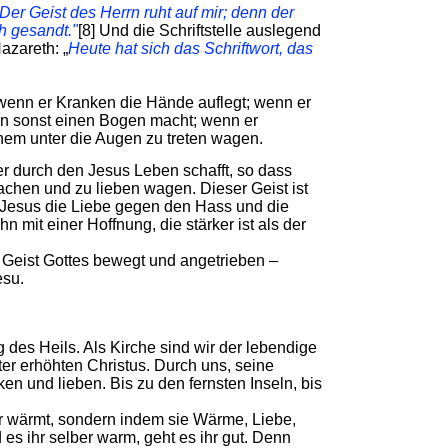
„Der Geist des Herrn ruht auf mir; denn der
ch gesandt."
[8] Und die Schriftstelle auslegend
azareth: „
Heute hat sich das Schriftwort, das
wenn er Kranken die Hände auflegt; wenn er
an sonst einen Bogen macht; wenn er
nem unter die Augen zu treten wagen.
der durch den Jesus Leben schafft, so dass
chen und zu lieben wagen. Dieser Geist ist
er Jesus die Liebe gegen den Hass und die
ihn mit einer Hoffnung, die stärker ist als der
 Geist Gottes bewegt und angetrieben –
esu.
 des Heils. Als Kirche sind wir der lebendige
er erhöhten Christus. Durch uns, seine
rken und lieben. Bis zu den fernsten Inseln, bis
ber wärmt, sondern indem sie Wärme, Liebe,
 es ihr selber warm, geht es ihr gut. Denn