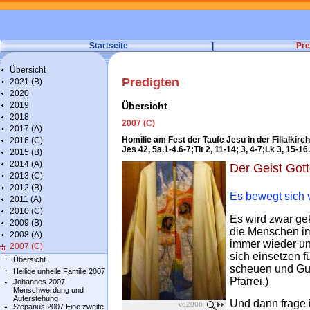
Startseite
|
Pre
Übersicht
Predigten
2021 (B)
2020
2019
Übersicht
2018
2007 (C)
2017 (A)
Homilie am Fest der Taufe Jesu in der Filialkir
2016 (C)
Jes 42, 5a.1-4.6-7;Tit 2, 11-14; 3, 4-7;Lk 3, 15-16
2015 (B)
2014 (A)
Der Geist Got
2013 (C)
2012 (B)
Es bewegt sich v
2011 (A)
2010 (C)
Es wird zwar ge
2009 (B)
die Menschen im
2008 (A)
immer wieder und
2007 (C)
sich einsetzen 
Übersicht
scheuen und Gut
Heilige unheile Familie 2007
Pfarrei.)
Johannes 2007 -
Menschwerdung und
Auferstehung
Und dann frage
vd2006
Stepanus 2007 Eine zweite