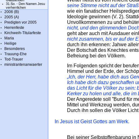
Glaubenden
31.So. - Den Namen Jesu
seine Stimme nicht auf der Straß
verherrlichen
wie ein fanatischer Heilspredi
2006 (B)
Ideologie gewinnen (V. 2). Stat
2005 (A)
Unvollkommenen zu und behütet 
Predigten vor 2005
nicht, und den glimmenden Docht 
Herrenfeste
Kirchweih-Titularfeste
geht aber auch mit Ausdauer einh
Maria
nicht zusammen, bis er auf der 
Heilige
durch ihn erkennen: Jahwe allein
Besonderes
Der Botschaft des Knechtes ents
Trauung-Ehe
Befreiung bei den Völkern.
Tod-Trauer
ministrantenanwaerter
Im Folgenden spricht der berufen
Himmel und der Erde, der Schöpfe
„Ich, der Herr, habe dich aus Ger
Ich habe dich dazu geschaffen u
das Licht für die Völker zu sein
Kerker zu holen und alle, die im 
Der Angeredete soll ”Bund für mei
Mittel und Werkzeug werden, dur
Durch ihn sollen die Völker Licht 
In Jesus ist Geist Gottes am Werk.
Bei seiner Selbstoffenbarung in 