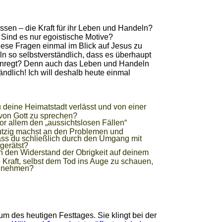
sen – die Kraft für ihr Leben und Handeln?
ind es nur egoistische Motive?
diese Fragen einmal im Blick auf Jesus zu
ln so selbstverständlich, dass es überhaupt
anregt? Denn auch das Leben und Handeln
ändlich! Ich will deshalb heute einmal
deine Heimatstadt verlässt und von einer
von Gott zu sprechen?
or allem den „aussichtslosen Fällen“
utzig machst an den Problemen und
ss du schließlich durch den Umgang mit
 gerätst?
en den Widerstand der Obrigkeit auf deinem
 Kraft, selbst dem Tod ins Auge zu schauen,
zu nehmen?
um des heutigen Festtages. Sie klingt bei der