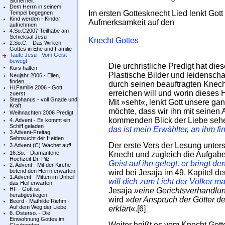
Sicherheit
Dem Herrn in seinem
Im ersten Gottesknecht Lied lenkt Got
Tempel begegnen
Kind werden - Kinder
Aufmerksamkeit auf den
aufnehmen
4.So.C2007 Teilhabe am
Schicksal Jesu
Knecht Gottes
2.So.C. - Das Wirken
Gottes in Ehe und Familie
Taufe Jesu - Vom Geist
bewegt
Die urchristliche Predigt hat di
Kurs halten
Plastische Bilder und leidenscha
Neujahr 2006 - Eilen,
finden....
durch seinen beauftragten Knec
Hl.Familie 2006 - Gott
erreichen will und worin dieses H
zuerst
Stephanus - voll Gnade und
Mit »seht«, lenkt Gott unsere g
Kraft
möchte, dass wir ihn mit seinen
Weihnachten 2006 Predigt
kommenden Blick der Liebe seh
4. Advent - Es kommt ein
Schiff geladen
das ist mein Erwählter, an ihm fi
3.Advent-Freitag
Sehnsucht der Heiden
Der erste Vers der Lesung unter
3.Advent (C) Wachet auf!
16.So. - Diamantene
Knecht und zugleich die Aufgabe,
Hochzeit Dr. Pilz
Geist auf ihn gelegt, er bringt d
2. Advent - Mit der Kirche
betend den Herrn erwarten
wird bei Jesaja im 49. Kapitel de
1.Advent - Mitten im Unheil
will dich zum Licht der Völker m
das Heil erwarten
HF - Gott ist
Jesaja
»eine Gerichtsverhandlu
herabgestiegen
wird
»der Anspruch der Götter der 
Beerd - Mathilde Riehm -
Auf dem Weg der Liebe
erklärt«
.[6]
6. Osterso. - Die
Einwohnung Gottes im
Weiter heißt es vom Knecht Gott