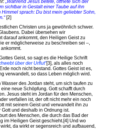
hr:
„Während Jesus betete, öffnete sich der
m sichtbar in Gestalt einer Taube auf ihn
 Himmel sprach: Du bist mein geliebter Sohn,
n.“
[2]
estlichen Christen uns ja gewöhnlich schwer.
 Glaubens. Dabei übersehen wir
ht darauf ankommt, den Heiligen Geist zu
 wie er möglicherweise zu beschreiben sei –,
n ankommt.
Gottes Geist, so sagt es die Heilige Schrift
chwebt über der Urflut“
[3], als alles noch
Erde noch nicht bestand. Gottes Geist ist es,
g verwandelt, so dass Leben möglich wird.
m Wasser des Jordan steht, um sich taufen zu
 eine neue Schöpfung. Gott schafft durch
n. Jesus steht im Jordan für den Menschen,
 verfallen ist, der oft nicht mehr ein noch
ott mit seinem Geist und verwandelt ihn zu
r Gott und deshalb in Ordnung ist.
eburt des Menschen, die durch das Bad der
 im Heiligen Geist geschieht.[4] Und wo
wirkt, da wirkt er segensreich und aufbauend,