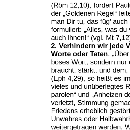
(Röm 12,10), fordert Pau
der „Goldenen Regel“ leite
man Dir tu, das füg’ auch
formuliert: „Alles, was du
auch ihnen!“ (vgl. Mt 7,12
2. Verhindern wir jede 
Worte oder Taten
. „Übe
böses Wort, sondern nur e
braucht, stärkt, und dem, 
(Eph 4,29), so heißt es i
vieles und unüberlegtes 
parolen“ und „Anheizen d
verletzt, Stimmung gema
Friedens erheblich gestör
Unwahres oder Halbwahrh
weitergetragen werden. W