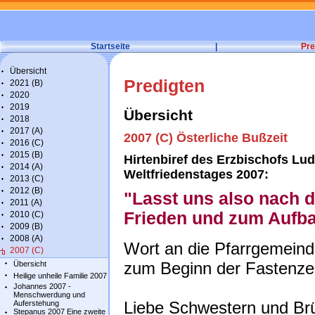
Startseite
|
Pre
Übersicht
Predigten
2021 (B)
2020
2019
Übersicht
2018
2017 (A)
2007 (C) Österliche Bußzeit
2016 (C)
2015 (B)
Hirtenbiref des Erzbischofs Lu
2014 (A)
Weltfriedenstages 2007:
2013 (C)
2012 (B)
"Lasst uns also nach 
2011 (A)
Frieden und zum Aufba
2010 (C)
2009 (B)
2008 (A)
Wort an die Pfarrgemein
2007 (C)
zum Beginn der Fastenze
Übersicht
Heilige unheile Familie 2007
Johannes 2007 -
Menschwerdung und
Liebe Schwestern und Br
Auferstehung
Stepanus 2007 Eine zweite