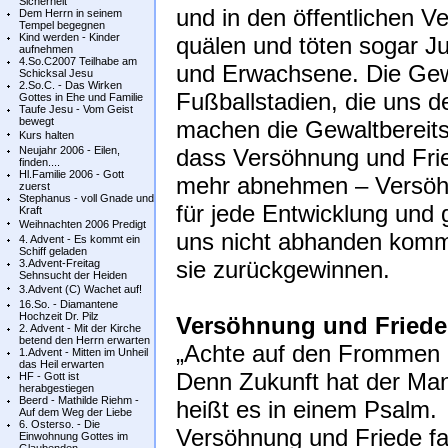
Sicherheit
und in den öffentlichen V
Dem Herrn in seinem
Tempel begegnen
Kind werden - Kinder
quälen und töten sogar J
aufnehmen
4.So.C2007 Teilhabe am
und Erwachsene. Die Gewa
Schicksal Jesu
2.So.C. - Das Wirken
Fußballstadien, die uns d
Gottes in Ehe und Familie
Taufe Jesu - Vom Geist
bewegt
machen die Gewaltbereitsc
Kurs halten
Neujahr 2006 - Eilen,
dass Versöhnung und Frie
finden....
Hl.Familie 2006 - Gott
mehr abnehmen – Versöhn
zuerst
Stephanus - voll Gnade und
für jede Entwicklung und 
Kraft
Weihnachten 2006 Predigt
uns nicht abhanden kom
4. Advent - Es kommt ein
Schiff geladen
sie zurückgewinnen.
3.Advent-Freitag
Sehnsucht der Heiden
3.Advent (C) Wachet auf!
16.So. - Diamantene
Hochzeit Dr. Pilz
Versöhnung und Friede
2. Advent - Mit der Kirche
betend den Herrn erwarten
„Achte auf den Frommen 
1.Advent - Mitten im Unheil
das Heil erwarten
Denn Zukunft hat der Man
HF - Gott ist
herabgestiegen
Beerd - Mathilde Riehm -
heißt es in einem Psalm.
Auf dem Weg der Liebe
6. Osterso. - Die
Versöhnung und Friede fa
Einwohnung Gottes im