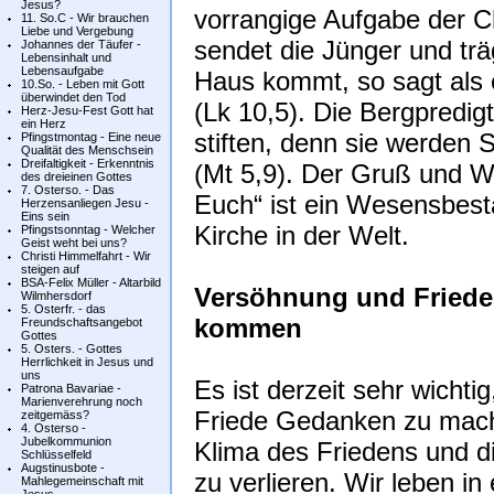
Jesus?
vorrangige Aufgabe der C
11. So.C - Wir brauchen
Liebe und Vergebung
sendet die Jünger und träg
Johannes der Täufer -
Lebensinhalt und
Lebensaufgabe
Haus kommt, so sagt als 
10.So. - Leben mit Gott
überwindet den Tod
(Lk 10,5). Die Bergpredigt
Herz-Jesu-Fest Gott hat
ein Herz
stiften, denn sie werden
Pfingstmontag - Eine neue
Qualität des Menschsein
Dreifaltigkeit - Erkenntnis
(Mt 5,9). Der Gruß und W
des dreieinen Gottes
7. Osterso. - Das
Euch“ ist ein Wesensbest
Herzensanliegen Jesu -
Eins sein
Kirche in der Welt.
Pfingstsonntag - Welcher
Geist weht bei uns?
Christi Himmelfahrt - Wir
steigen auf
BSA-Felix Müller - Altarbild
Versöhnung und Friede
Wilmhersdorf
5. Osterfr. - das
kommen
Freundschaftsangebot
Gottes
5. Osters. - Gottes
Herrlichkeit in Jesus und
uns
Es ist derzeit sehr wicht
Patrona Bavariae -
Marienverehrung noch
Friede Gedanken zu mache
zeitgemäss?
4. Osterso -
Jubelkommunion
Klima des Friedens und 
Schlüsselfeld
Augstinusbote -
zu verlieren. Wir leben in 
Mahlegemeinschaft mit