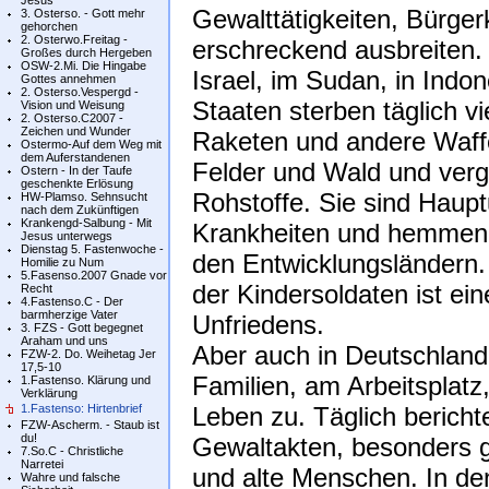
Jesus
Gewalttätigkeiten, Bürger
3. Osterso. - Gott mehr
gehorchen
2. Osterwo.Freitag -
erschreckend ausbreiten. I
Großes durch Hergeben
OSW-2.Mi. Die Hingabe
Israel, im Sudan, in Indo
Gottes annehmen
2. Osterso.Vespergd -
Staaten sterben täglich 
Vision und Weisung
2. Osterso.C2007 -
Zeichen und Wunder
Raketen und andere Waffe
Ostermo-Auf dem Weg mit
dem Auferstandenen
Felder und Wald und verg
Ostern - In der Taufe
geschenkte Erlösung
Rohstoffe. Sie sind Haup
HW-Plamso. Sehnsucht
nach dem Zukünftigen
Krankengd-Salbung - Mit
Krankheiten und hemmen e
Jesus unterwegs
Dienstag 5. Fastenwoche -
den Entwicklungsländern
Homilie zu Num
5.Fasenso.2007 Gnade vor
der Kindersoldaten ist e
Recht
4.Fastenso.C - Der
barmherzige Vater
Unfriedens.
3. FZS - Gott begegnet
Araham und uns
Aber auch in Deutschland
FZW-2. Do. Weihetag Jer
17,5-10
Familien, am Arbeitsplatz,
1.Fastenso. Klärung und
Verklärung
1.Fastenso: Hirtenbrief
Leben zu. Täglich berich
FZW-Ascherm. - Staub ist
du!
Gewaltakten, besonders 
7.So.C - Christliche
Narretei
und alte Menschen. In de
Wahre und falsche