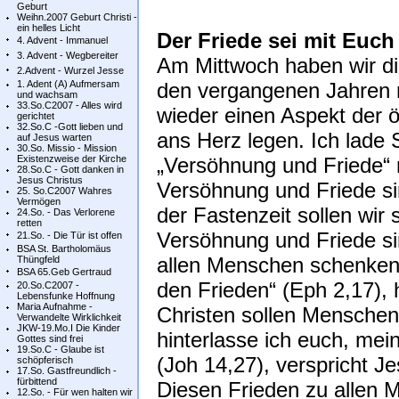
Geburt
Weihn.2007 Geburt Christi -
ein helles Licht
Der Friede sei mit Euch
4. Advent - Immanuel
3. Advent - Wegbereiter
Am Mittwoch haben wir di
2.Advent - Wurzel Jesse
1. Adent (A) Aufmersam
den vergangenen Jahren 
und wachsam
33.So.C2007 - Alles wird
wieder einen Aspekt der 
gerichtet
32.So.C -Gott lieben und
ans Herz legen. Ich lade 
auf Jesus warten
30.So. Missio - Mission
Existenzweise der Kirche
„Versöhnung und Friede“
28.So.C - Gott danken in
Jesus Christus
Versöhnung und Friede sin
25. So.C2007 Wahres
Vermögen
der Fastenzeit sollen wir
24.So. - Das Verlorene
retten
Versöhnung und Friede si
21.So. - Die Tür ist offen
BSA St. Bartholomäus
allen Menschen schenken 
Thüngfeld
BSA 65.Geb Gertraud
den Frieden“ (Eph 2,17), 
20.So.C2007 -
Lebensfunke Hoffnung
Maria Aufnahme -
Christen sollen Menschen
Verwandelte Wirklichkeit
JKW-19.Mo.I Die Kinder
hinterlasse ich euch, mei
Gottes sind frei
19.So.C - Glaube ist
(Joh 14,27), verspricht Je
schöpferisch
17.So. Gastfreundlich -
fürbittend
Diesen Frieden zu allen M
12.So. - Für wen halten wir