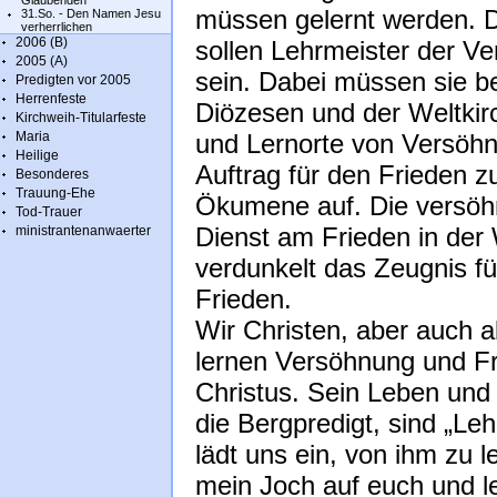
Glaubenden
müssen gelernt werden. D
31.So. - Den Namen Jesu
verherrlichen
2006 (B)
sollen Lehrmeister der V
2005 (A)
sein. Dabei müssen sie be
Predigten vor 2005
Herrenfeste
Diözesen und der Weltkir
Kirchweih-Titularfeste
Maria
und Lernorte von Versöhn
Heilige
Auftrag für den Frieden zu
Besonderes
Trauung-Ehe
Ökumene auf. Die versöhn
Tod-Trauer
Dienst am Frieden in der 
ministrantenanwaerter
verdunkelt das Zeugnis f
Frieden.
Wir Christen, aber auch a
lernen Versöhnung und Fr
Christus. Sein Leben und
die Bergpredigt, sind „Leh
lädt uns ein, von ihm zu 
mein Joch auf euch und le