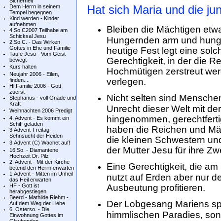
Sicherheit
Hat sich Maria und die jun
Dem Herrn in seinem
Tempel begegnen
Kind werden - Kinder
aufnehmen
Bleiben die Mächtigen etwa
4.So.C2007 Teilhabe am
Schicksal Jesu
Hungernden arm und hungr
2.So.C. - Das Wirken
Gottes in Ehe und Familie
heutige Fest legt eine solc
Taufe Jesu - Vom Geist
Gerechtigkeit, in der die 
bewegt
Kurs halten
Hochmütigen zerstreut werd
Neujahr 2006 - Eilen,
verlegen.
finden....
Hl.Familie 2006 - Gott
zuerst
Nicht selten sind Menschen 
Stephanus - voll Gnade und
Kraft
Unrecht dieser Welt mit de
Weihnachten 2006 Predigt
hingenommen, gerechtfertig
4. Advent - Es kommt ein
Schiff geladen
haben die Reichen und Mä
3.Advent-Freitag
Sehnsucht der Heiden
die kleinen Schwestern un
3.Advent (C) Wachet auf!
der Mutter Jesu für ihre Z
16.So. - Diamantene
Hochzeit Dr. Pilz
2. Advent - Mit der Kirche
Eine Gerechtigkeit, die am 
betend den Herrn erwarten
1.Advent - Mitten im Unheil
nutzt auf Erden aber nur d
das Heil erwarten
HF - Gott ist
Ausbeutung profitieren.
herabgestiegen
Beerd - Mathilde Riehm -
Der Lobgesang Mariens spr
Auf dem Weg der Liebe
6. Osterso. - Die
himmlischen Paradies, sond
Einwohnung Gottes im