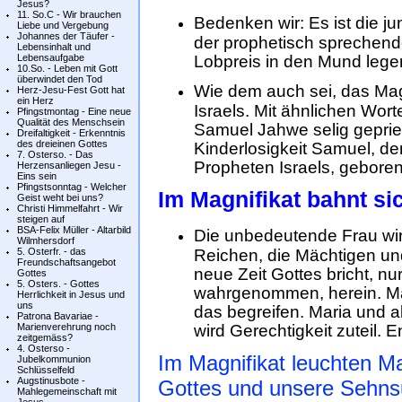
Jesus?
11. So.C - Wir brauchen
Bedenken wir: Es ist die ju
Liebe und Vergebung
Johannes der Täufer -
der prophetisch sprechend
Lebensinhalt und
Lebensaufgabe
Lobpreis in den Mund lege
10.So. - Leben mit Gott
überwindet den Tod
Wie dem auch sei, das Magn
Herz-Jesu-Fest Gott hat
ein Herz
Israels. Mit ähnlichen Wor
Pfingstmontag - Eine neue
Qualität des Menschsein
Samuel Jahwe selig gepries
Dreifaltigkeit - Erkenntnis
des dreieinen Gottes
Kinderlosigkeit Samuel, d
7. Osterso. - Das
Propheten Israels, geboren
Herzensanliegen Jesu -
Eins sein
Pfingstsonntag - Welcher
Im Magnifikat bahnt si
Geist weht bei uns?
Christi Himmelfahrt - Wir
steigen auf
BSA-Felix Müller - Altarbild
Die unbedeutende Frau wird
Wilmhersdorf
5. Osterfr. - das
Reichen, die Mächtigen un
Freundschaftsangebot
neue Zeit Gottes bricht, nu
Gottes
5. Osters. - Gottes
wahrgenommen, herein. Mari
Herrlichkeit in Jesus und
uns
das begreifen. Maria und al
Patrona Bavariae -
Marienverehrung noch
wird Gerechtigkeit zuteil. E
zeitgemäss?
4. Osterso -
Im Magnifikat leuchten
Ma
Jubelkommunion
Schlüsselfeld
Augstinusbote -
Gottes und unsere Sehns
Mahlegemeinschaft mit