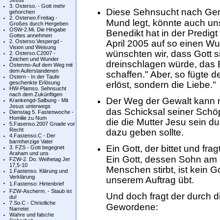
Jesus
3. Osterso. - Gott mehr
Diese Sehnsucht nach Gere
gehorchen
2. Osterwo.Freitag -
Mund legt, könnte auch un
Großes durch Hergeben
OSW-2.Mi. Die Hingabe
Benedikt hat in der Predig
Gottes annehmen
2. Osterso.Vespergd -
April 2005 auf so einen Wu
Vision und Weisung
wünschten wir, dass Gott s
2. Osterso.C2007 -
Zeichen und Wunder
dreinschlagen würde, das 
Ostermo-Auf dem Weg mit
dem Auferstandenen
schaffen." Aber, so fügte d
Ostern - In der Taufe
geschenkte Erlösung
erlöst, sondern die Liebe."
HW-Plamso. Sehnsucht
nach dem Zukünftigen
Der Weg der Gewalt kann n
Krankengd-Salbung - Mit
Jesus unterwegs
das Schicksal seiner Schöp
Dienstag 5. Fastenwoche -
Homilie zu Num
die die Mutter Jesu sein d
5.Fasenso.2007 Gnade vor
Recht
dazu geben sollte.
4.Fastenso.C - Der
barmherzige Vater
Ein Gott, der bittet und frag
3. FZS - Gott begegnet
Araham und uns
Ein Gott, dessen Sohn am 
FZW-2. Do. Weihetag Jer
17,5-10
Menschen stirbt, ist kein G
1.Fastenso. Klärung und
Verklärung
unserem Auftrag übt.
1.Fastenso: Hirtenbrief
FZW-Ascherm. - Staub ist
Und doch fragt der durch d
du!
7.So.C - Christliche
Gewordene:
Narretei
Wahre und falsche