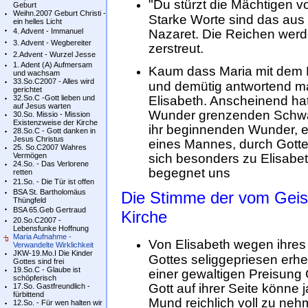
"Du stürzt die Mächtigen v
Geburt
Weihn.2007 Geburt Christi -
Starke Worte sind das aus
ein helles Licht
4. Advent - Immanuel
Nazaret. Die Reichen werd
3. Advent - Wegbereiter
zerstreut.
2.Advent - Wurzel Jesse
1. Adent (A) Aufmersam
Kaum dass Maria mit dem E
und wachsam
33.So.C2007 - Alles wird
und demütig antwortend ma
gerichtet
32.So.C -Gott lieben und
Elisabeth. Anscheinend hat
auf Jesus warten
Wunder grenzenden Schwan
30.So. Missio - Mission
Existenzweise der Kirche
ihr beginnenden Wunder, 
28.So.C - Gott danken in
Jesus Christus
eines Mannes, durch Gottes 
25. So.C2007 Wahres
Vermögen
sich besonders zu Elisabe
24.So. - Das Verlorene
begegnet uns
retten
21.So. - Die Tür ist offen
BSA St. Bartholomäus
Die Stimme der vom Geist
Thüngfeld
BSA 65.Geb Gertraud
Kirche
20.So.C2007 -
Lebensfunke Hoffnung
Maria Aufnahme -
Von Elisabeth wegen ihres
Verwandelte Wirklichkeit
JKW-19.Mo.I Die Kinder
Gottes seliggepriesen erhe
Gottes sind frei
19.So.C - Glaube ist
einer gewaltigen Preisung 
schöpferisch
Gott auf ihrer Seite könne 
17.So. Gastfreundlich -
fürbittend
Mund reichlich voll zu neh
12.So. - Für wen halten wir