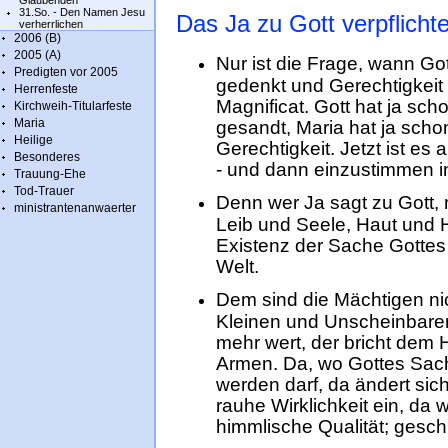
Glaubenden
31.So. - Den Namen Jesu
Das Ja zu Gott verpflicht
verherrlichen
2006 (B)
2005 (A)
Nur ist die Frage, wann Go
Predigten vor 2005
gedenkt und Gerechtigkeit s
Herrenfeste
Magnificat. Gott hat ja sc
Kirchweih-Titularfeste
Maria
gesandt, Maria hat ja scho
Heilige
Gerechtigkeit. Jetzt ist es
Besonderes
- und dann einzustimmen i
Trauung-Ehe
Tod-Trauer
Denn wer Ja sagt zu Gott,
ministrantenanwaerter
Leib und Seele, Haut und H
Existenz der Sache Gottes 
Welt.
Dem sind die Mächtigen ni
Kleinen und Unscheinbaren 
mehr wert, der bricht dem H
Armen. Da, wo Gottes Sach
werden darf, da ändert sich
rauhe Wirklichkeit ein, da 
himmlische Qualität; gesc