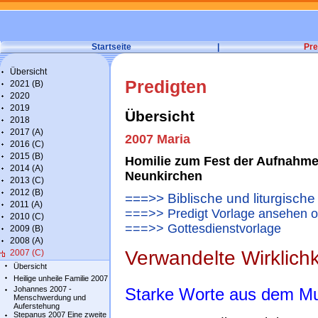
Startseite
|
Pre
Übersicht
Predigten
2021 (B)
2020
2019
Übersicht
2018
2017 (A)
2007 Maria
2016 (C)
2015 (B)
Homilie zum Fest der Aufnahme 
2014 (A)
Neunkirchen
2013 (C)
2012 (B)
===>> Biblische und liturgisch
2011 (A)
===>> Predigt Vorlage ansehen o
2010 (C)
===>> Gottesdienstvorlage
2009 (B)
2008 (A)
Verwandelte Wirklichk
2007 (C)
Übersicht
Heilige unheile Familie 2007
Johannes 2007 -
Starke Worte aus dem Mu
Menschwerdung und
Auferstehung
Stepanus 2007 Eine zweite